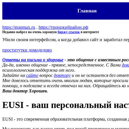
Главная
https://granmax.ru
.
https://троицкийрайон.рф
Недавно набрел на очень хорошую
биржу ссылок
в интернете
Убили своим интерфейсом, а когда добавил сайт и заработал пе
проститутки домодедово
Ответы на письма о здоровье
- это общение с известным рос
Да-да, именно общение - прямое, непосредственное. С Вами
док
психологическая поддержка от него.
Задайте на
сайте
вопрос
доктору
и он не останется без ответ
Мне довелось ответить очень многим людям, которые просили м
помощи, о подсказке и всегда отвечал на них. Обращайтесь ко
Ваш доктор Хорошев.
EUSI - ваш персональный нас
EUSI - это современная образовательная платформа, созданная
Мы понимаем, как важно иметь под рукой проверенные материа