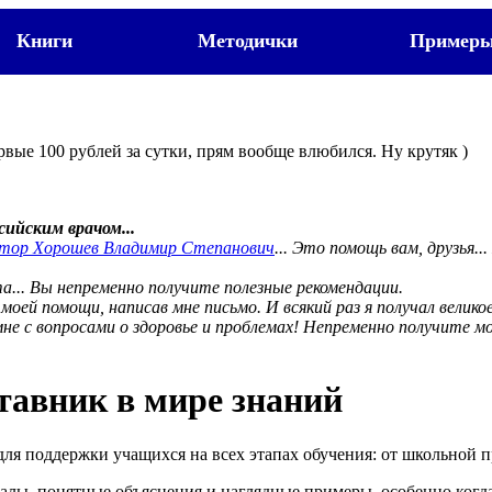
Книги
Методички
Пример
рвые 100 рублей за сутки, прям вообще влюбился. Ну крутяк )
сийским врачом...
тор Хорошев Владимир Степанович
... Это помощь вам, друзья.
а... Вы непременно получите полезные рекомендации.
оей помощи, написав мне письмо. И всякий раз я получал велик
 мне с вопросами о здоровье и проблемах! Непременно получите 
тавник в мире знаний
 для поддержки учащихся на всех этапах обучения: от школьной 
лы, понятные объяснения и наглядные примеры, особенно когда