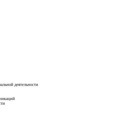
альной деятельности
уникаций
сти