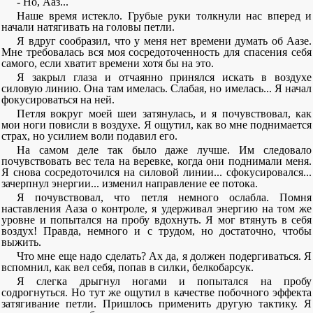
- Но, Ааз...
Наше время истекло. Грубые руки толкнули нас вперед и
начали натягивать на головы петли.
Я вдруг сообразил, что у меня нет времени думать об Аазе.
Мне требовалась вся моя сосредоточенность для спасения себя
самого, если хватит времени хотя бы на это.
Я закрыл глаза и отчаянно принялся искать в воздухе
силовую линию. Она там имелась. Слабая, но имелась... Я начал
фокусироваться на ней.
Петля вокруг моей шеи затянулась, и я почувствовал, как
мои ноги повисли в воздухе. Я ощутил, как во мне поднимается
страх, но усилием воли подавил его.
На самом деле так было даже лучше. Им следовало
почувствовать вес тела на веревке, когда они поднимали меня.
Я снова сосредоточился на силовой линии... сфокусировался...
зачерпнул энергии... изменил направление ее потока.
Я почувствовал, что петля немного ослабла. Помня
наставления Ааза о контроле, я удерживал энергию на том же
уровне и попытался на пробу вдохнуть. Я мог втянуть в себя
воздух! Правда, немного и с трудом, но достаточно, чтобы
выжить.
Что мне еще надо сделать? Ах да, я должен подергиваться. Я
вспомнил, как вел себя, попав в силки, белкобарсук.
Я слегка дрыгнул ногами и попытался на пробу
содрогнуться. Но тут же ощутил в качестве побочного эффекта
затягивание петли. Пришлось применить другую тактику. Я