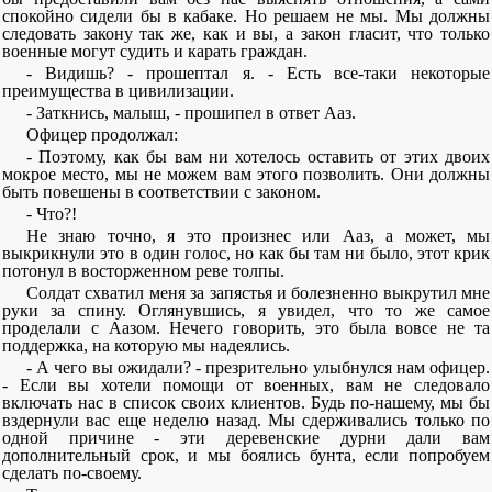
спокойно сидели бы в кабаке. Но решаем не мы. Мы должны
следовать закону так же, как и вы, а закон гласит, что только
военные могут судить и карать граждан.
- Видишь? - прошептал я. - Есть все-таки некоторые
преимущества в цивилизации.
- Заткнись, малыш, - прошипел в ответ Ааз.
Офицер продолжал:
- Поэтому, как бы вам ни хотелось оставить от этих двоих
мокрое место, мы не можем вам этого позволить. Они должны
быть повешены в соответствии с законом.
- Что?!
Не знаю точно, я это произнес или Ааз, а может, мы
выкрикнули это в один голос, но как бы там ни было, этот крик
потонул в восторженном реве толпы.
Солдат схватил меня за запястья и болезненно выкрутил мне
руки за спину. Оглянувшись, я увидел, что то же самое
проделали с Аазом. Нечего говорить, это была вовсе не та
поддержка, на которую мы надеялись.
- А чего вы ожидали? - презрительно улыбнулся нам офицер.
- Если вы хотели помощи от военных, вам не следовало
включать нас в список своих клиентов. Будь по-нашему, мы бы
вздернули вас еще неделю назад. Мы сдерживались только по
одной причине - эти деревенские дурни дали вам
дополнительный срок, и мы боялись бунта, если попробуем
сделать по-своему.