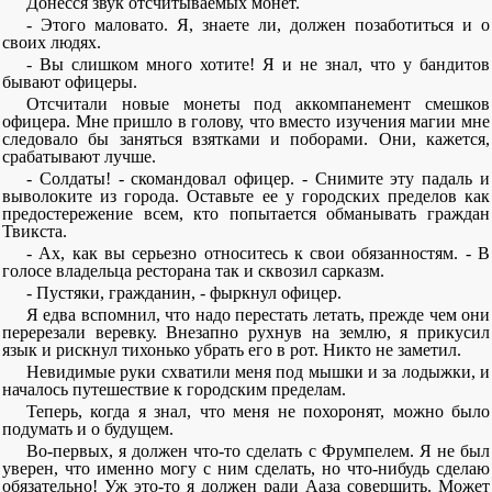
Донесся звук отсчитываемых монет.
- Этого маловато. Я, знаете ли, должен позаботиться и о
своих людях.
- Вы слишком много хотите! Я и не знал, что у бандитов
бывают офицеры.
Отсчитали новые монеты под аккомпанемент смешков
офицера. Мне пришло в голову, что вместо изучения магии мне
следовало бы заняться взятками и поборами. Они, кажется,
срабатывают лучше.
- Солдаты! - скомандовал офицер. - Снимите эту падаль и
выволоките из города. Оставьте ее у городских пределов как
предостережение всем, кто попытается обманывать граждан
Твикста.
- Ах, как вы серьезно относитесь к свои обязанностям. - В
голосе владельца ресторана так и сквозил сарказм.
- Пустяки, гражданин, - фыркнул офицер.
Я едва вспомнил, что надо перестать летать, прежде чем они
перерезали веревку. Внезапно рухнув на землю, я прикусил
язык и рискнул тихонько убрать его в рот. Никто не заметил.
Невидимые руки схватили меня под мышки и за лодыжки, и
началось путешествие к городским пределам.
Теперь, когда я знал, что меня не похоронят, можно было
подумать и о будущем.
Во-первых, я должен что-то сделать с Фрумпелем. Я не был
уверен, что именно могу с ним сделать, но что-нибудь сделаю
обязательно! Уж это-то я должен ради Ааза совершить. Может