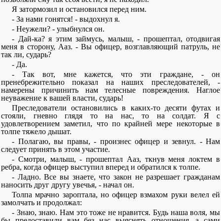
Я затормозил и остановился перед ним.
- За нами гонятся! - выдохнул я.
- Неужели? - улыбнулся он.
- Дай-ка? я этим займусь, малыш, - прошептал, отодвигая
меня в сторону, Ааз. - Вы офицер, возглавляющий патруль, не
так ли, сударь?
- Да.
- Так вот, мне кажется, что эти граждане, - он
пренебрежительно показал на наших преследователей, -
намерены причинить нам телесные повреждения. Наглое
неуважение к вашей власти, сударь!
Преследователи остановились в каких-то десяти футах и
стояли, гневно глядя то на нас, то на солдат. Я с
удовлетворением заметил, что по крайней мере некоторые в
толпе тяжело дышат.
- Полагаю, вы правы, - произнес офицер и зевнул. - Нам
следует принять в этом участие.
- Смотри, малыш, - прошептал Ааз, ткнув меня локтем в
ребра, когда офицер выступил вперед и обратился к толпе.
- Ладно. Все вы знаете, что закон не разрешает гражданам
наносить друг другу увечья, - начал он.
Толпа мрачно зароптала, но офицер взмахом руки велел ей
замолчать и продолжал:
- Знаю, знаю. Нам это тоже не нравится. Будь наша воля, мы
бы предоставили вам без нас выяснять отношения, а сами