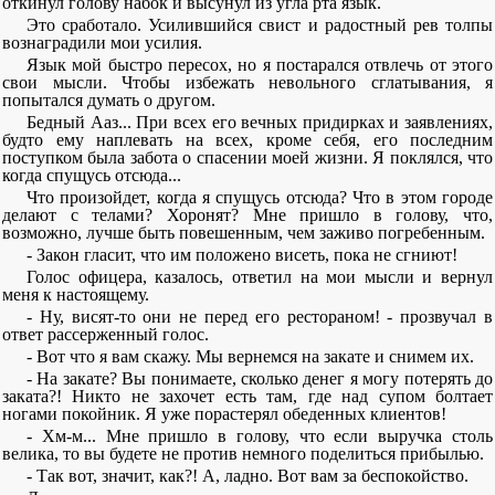
откинул голову набок и высунул из угла рта язык.
Это сработало. Усилившийся свист и радостный рев толпы
вознаградили мои усилия.
Язык мой быстро пересох, но я постарался отвлечь от этого
свои мысли. Чтобы избежать невольного сглатывания, я
попытался думать о другом.
Бедный Ааз... При всех его вечных придирках и заявлениях,
будто ему наплевать на всех, кроме себя, его последним
поступком была забота о спасении моей жизни. Я поклялся, что
когда спущусь отсюда...
Что произойдет, когда я спущусь отсюда? Что в этом городе
делают с телами? Хоронят? Мне пришло в голову, что,
возможно, лучше быть повешенным, чем заживо погребенным.
- Закон гласит, что им положено висеть, пока не сгниют!
Голос офицера, казалось, ответил на мои мысли и вернул
меня к настоящему.
- Ну, висят-то они не перед его рестораном! - прозвучал в
ответ рассерженный голос.
- Вот что я вам скажу. Мы вернемся на закате и снимем их.
- На закате? Вы понимаете, сколько денег я могу потерять до
заката?! Никто не захочет есть там, где над супом болтает
ногами покойник. Я уже порастерял обеденных клиентов!
- Хм-м... Мне пришло в голову, что если выручка столь
велика, то вы будете не против немного поделиться прибылью.
- Так вот, значит, как?! А, ладно. Вот вам за беспокойство.