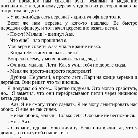
Тем временем нам связали руки ремнями и медленно
погнали нас к одинокому дереву у одного из ресторанчиков на
открытом воздухе.
- У кого-нибудь есть веревка? - крикнул офицер толпе.
Везет же нам, веревка у кого-то нашлась. Ее быстро
передали офицеру, и тот начал церемонно вязать петли.
- Пс-с-т! Малыш! - шепнул Ааз.
- Что еще? - зло прошипел я.
Моя вера в советы Ааза упала крайне низко.
- Когда тебя станут вешать - лети!
Вопреки всему, у меня появилась надежда.
- Очнись, малыш. Лети. Как я учил тебя по дороге сюда.
- Меня же просто-напросто подстрелят!
- Дубина! Не улетай, а просто лети. Пари на конце веревки и
дергайся. Они решат, что ты висишь.
Я подумал об этом... Крепко подумал. Это могло сработать,
но... Я заметил, что они перебрасывают петли через нижнюю
ветвь дерева.
- Ааз! Я не смогу этого сделать. Я не могу левитировать нас
обоих. Я еще не так силен.
- Не нас обоих, малыш. Только себя. Обо мне не беспокойся.
- Но... Ааз...
- Сохрани, однако, мою личину. Если они вычислят, что я
демон, то сожгут оба наши тела.