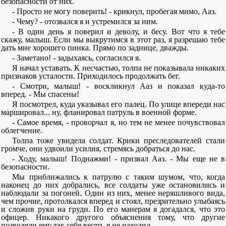
безопасности от них.
- Просто не могу поверить! - крикнул, пробегая мимо, Ааз.
- Чему? - отозвался я и устремился за ним.
- В один день я поверил и деволу, и бесу. Вот что я тебе
скажу, малыш. Если мы выкрутимся в этот раз, я разрешаю тебе
дать мне хорошего пинка. Прямо по заднице, дважды.
- Заметано! - задыхаясь, согласился я.
Я начал уставать. К несчастью, толпа не показывала никаких
признаков усталости. Приходилось продолжать бег.
- Смотри, малыш! - воскликнул Ааз и показал куда-то
вперед. - Мы спасены!
Я посмотрел, куда указывал его палец. По улице впереди нас
маршировал... ну, фланировал патруль в военной форме.
- Самое время, - проворчал я, но тем не менее почувствовал
облегчение.
Толпа тоже увидела солдат. Крики преследователей стали
громче, они удвоили усилия, стремясь добраться до нас.
- Ходу, малыш! Поднажми! - призвал Ааз. - Мы еще не в
безопасности.
Мы приближались к патрулю с таким шумом, что, когда
наконец до них добрались, все солдаты уже остановились и
наблюдали за погоней. Один из них, менее неряшливого вида,
чем прочие, протолкался вперед и стоял, презрительно улыбаясь
и сложив руки на груди. По его манерам я догадался, что это
офицер. Никакого другого объяснения тому, что другие
позволяли ему так себя вести, я не находил.