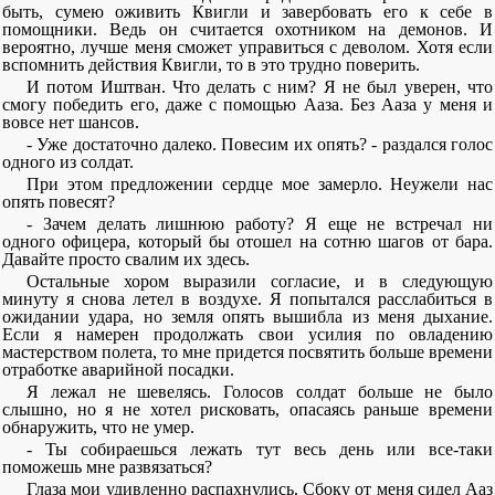
быть, сумею оживить Квигли и завербовать его к себе в
помощники. Ведь он считается охотником на демонов. И
вероятно, лучше меня сможет управиться с деволом. Хотя если
вспомнить действия Квигли, то в это трудно поверить.
И потом Иштван. Что делать с ним? Я не был уверен, что
смогу победить его, даже с помощью Ааза. Без Ааза у меня и
вовсе нет шансов.
- Уже достаточно далеко. Повесим их опять? - раздался голос
одного из солдат.
При этом предложении сердце мое замерло. Неужели нас
опять повесят?
- Зачем делать лишнюю работу? Я еще не встречал ни
одного офицера, который бы отошел на сотню шагов от бара.
Давайте просто свалим их здесь.
Остальные хором выразили согласие, и в следующую
минуту я снова летел в воздухе. Я попытался расслабиться в
ожидании удара, но земля опять вышибла из меня дыхание.
Если я намерен продолжать свои усилия по овладению
мастерством полета, то мне придется посвятить больше времени
отработке аварийной посадки.
Я лежал не шевелясь. Голосов солдат больше не было
слышно, но я не хотел рисковать, опасаясь раньше времени
обнаружить, что не умер.
- Ты собираешься лежать тут весь день или все-таки
поможешь мне развязаться?
Глаза мои удивленно распахнулись. Сбоку от меня сидел Ааз