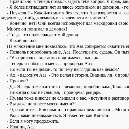
- Правильно, а теперь позволь задать тебе вопрос. Я прав, 
- Я более пятнадцати лет являюсь охотником на демонов, - г
- Неужели? - Какой-то миг я боялся, что Ааз взорвется и ра
видел когда-нибудь демона, выглядевшего как демон?
- Конечно, нет! Они всегда используют для маскировки свою
Много он понимал в демонах!
- Тогда это подтверждает мой довод.
- Какой довод?
На мгновение мне показалось, что Ааз собирается схватить е
- Позволь попробовать мне, Ааз. Послушайте, сударь. Он пыт
- О! - произнес, внезапно поднимаясь, рыцарь.
- Теперь ты обыграл меня, - проворчал Ааз.
- Но если ты не демон, то почему выглядишь как демон?
- Ах, - вздохнул Ааз. - Это целая история. Видишь ли, я прок
- Проклят?
- Да. Я ведь тоже охотник на демонов, подобно вам. Довольн
- Никогда о вас не слышал, - проворчал рыцарь.
- Ну, мы тоже никогда не слышали о вас, - вступил в разговор
- Вы даже не знаете моего имени?!
- О, извините. - Я вспомнил о правилах вежливости. - Меня зо
- Рад с вами познакомиться. Я известен как Квигли.
- Если я могу продолжить...
- Извини, Ааз.