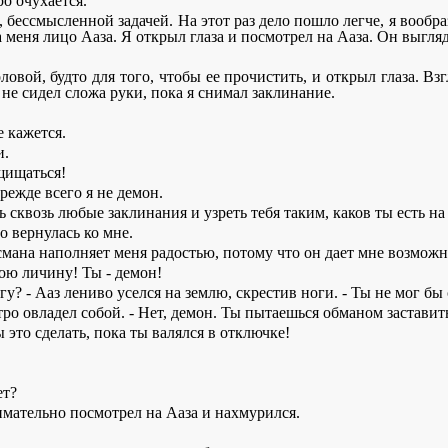
о очухается.
, бессмысленной задачей. На этот раз дело пошло легче, я вообра
меня лицо Ааза. Я открыл глаза и посмотрел на Ааза. Он выгляд
ловой, будто для того, чтобы ее прочистить, и открыл глаза. Взг
 не сидел сложа руки, пока я снимал заклинание.
е кажется.
и.
ащищаться!
Прежде всего я не демон.
ть сквозь любые заклинания и узреть тебя таким, каков ты есть на
о вернулась ко мне.
смана наполняет меня радостью, потому что он дает мне возможнос
вою личину! Ты - демон!
у? - Ааз лениво уселся на землю, скрестив ноги. - Ты не мог бы
ро овладел собой. - Нет, демон. Ты пытаешься обманом заставить
 это сделать, пока ты валялся в отключке!
ет?
имательно посмотрел на Ааза и нахмурился.