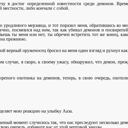
еху я достиг определенной известности среди демонов. Врем
 местности, либо кончали с собой.
но уродливого мерзавца, и тот поразил меня, обратившись ко мн
нечно, посмеялся над ним, так как убивал демонов и посвирепей
ьешь ты меня или нет, ты обречен встретить тот же конец, како
а на прежнюю.
т мой верный оруженосец бросил на меня один взгляд и рухнул к
ом случае, я скоро, к своему ужасу, обнаружил, что демон, пре
ирепого охотника на демонов, теперь, в свою очередь, охотили
зделяет мою реакцию на улыбку Ааза.
анный момент случилось так, что нас преследуют несколько дем
вою очередь, избавите нас от этой чертовой занозы.