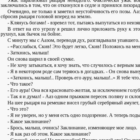
Ужас парализовал рыцаря ненадолго. Фактически ужас вовс
заключались в том, что он откинулся в седле и принялся лихора
Очевидно, не только я заметил неустойчивость его позы. А
сбросив рыцаря головой вперед на землю.
- Клянусь богами! - взревел тот, пытаясь выпутаться из неиз
В ответ на его угрозу я решил лично приложить руку к эт
рухнул, как бычок на бойне.
С минуту мы с Аазом, переводя дух, разглядывали упавшего.
- «Расслабься, Скив! Это будет легко, Скив! Положись на мен
- Заткнись, малыш!
Он снова шарил в своей сумке.
- Не хочу затыкаться, я хочу знать, что случилось с верным 
- Я в некотором роде сам теряюсь в догадках. - Он снова выну
- «Заткнись, малыш!.. Проверь его ауру, малыш!..» Я тебе что.
- Что такое?
- Его аура! Она вся красновато-желтая, за исключением голуб
- Так я и думал! - Ааз одним прыжком пересек поляну и скл
На шее рыцаря на ремешке висел грубый серебряный амулет,
- Что это?
- Я не уверен, но у меня есть одно подозрение. А теперь под
- Какое заклинание?
- Брось, малыш, очнись! Заклинание, изменяющее мое лицо.
- Я как раз об этом. Какое заклинание?