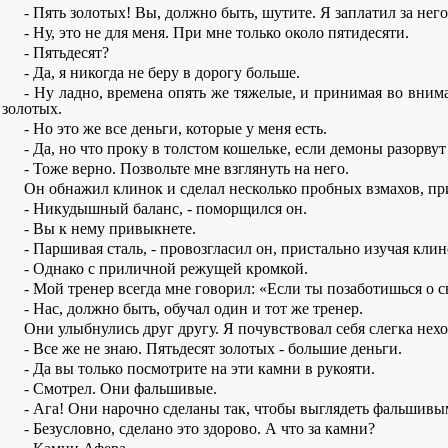
- Пять золотых! Вы, должно быть, шутите. Я заплатил за него
- Ну, это не для меня. При мне только около пятидесяти.
- Пятьдесят?
- Да, я никогда не беру в дорогу больше.
- Ну ладно, времена опять же тяжелые, и принимая во внима
золотых.
- Но это же все деньги, которые у меня есть.
- Да, но что проку в толстом кошельке, если демоны разорвут
- Тоже верно. Позвольте мне взглянуть на него.
Он обнажил клинок и сделал несколько пробных взмахов, пр
- Никудышный баланс, - поморщился он.
- Вы к нему привыкнете.
- Паршивая сталь, - провозгласил он, пристально изучая клин
- Однако с приличной режущей кромкой.
- Мой тренер всегда мне говорил: «Если ты позаботишься о св
- Нас, должно быть, обучал один и тот же тренер.
Они улыбнулись друг другу. Я почувствовал себя слегка нех
- Все же не знаю. Пятьдесят золотых - большие деньги.
- Да вы только посмотрите на эти камни в рукояти.
- Смотрел. Они фальшивые.
- Ага! Они нарочно сделаны так, чтобы выглядеть фальшивы
- Безусловно, сделано это здорово. А что за камни?