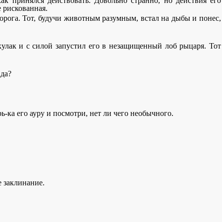
ак принялся действовать. Довольно странно, но действия его
е рискованная.
орога. Тот, будучи животным разумным, встал на дыбы и понес,
кулак и с силой запустил его в незащищенный лоб рыцаря. Тот
вда?
рь-ка его ауру и посмотри, нет ли чего необычного.
е заклинание.