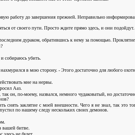
 новую работу до завершения прежней. Неправильно информирова
няться от своего пути. Просто ждите прямо здесь, и они подойдут.
 последним дураком, обратившись к нему за помощью. Проклятие,
н?
я и собираюсь убить.
нахмурился в мою сторону. - Этого достаточно для любого охот
действовать мне на нервы.
просил Ааз.
 так он, по-моему, назвался, немного чудаковатый, но достаточ
нов?
вить снять заклятие с моей внешности. Чего я не знал, так это 
н пустил по нашему следу нескольких своих демонов.
ом.
в вашей битве.
 здесь не будет.