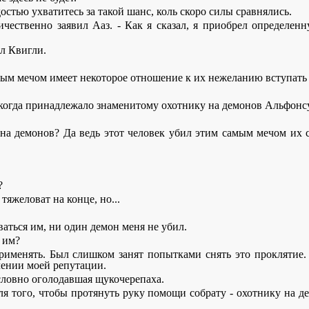
остью ухватитесь за такой шанс, коль скоро силы сравнялись.
еличественно заявил Ааз. - Как я сказал, я приобрел определе
ил Квигли.
нным мечом имеет некоторое отношение к их нежеланию вступать 
 некогда принадлежало знаменитому охотнику на демонов Альфонс
а демонов? Да ведь этот человек убил этим самым мечом их св
?
тяжеловат на конце, но...
оваться им, ни один демон меня не убил.
 им?
применять. Был слишком занят попытками снять это проклятие.
влении моей репутации.
 словно оголодавшая щукочерепаха.
для того, чтобы протянуть руку помощи собрату - охотнику на де