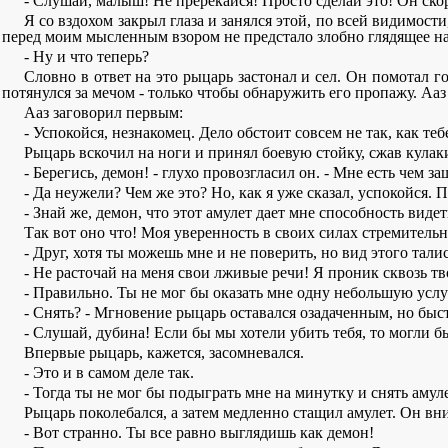
- Слушай, малыш! Не пререкайся! Просто сделай это! Он скор
Я со вздохом закрыл глаза и занялся этой, по всей видимости
перед моим мысленным взором не предстало злобно глядящее на 
- Ну и что теперь?
Словно в ответ на это рыцарь застонал и сел. Он помотал го
потянулся за мечом - только чтобы обнаружить его пропажу. Ааз
Ааз заговорил первым:
- Успокойся, незнакомец. Дело обстоит совсем не так, как теб
Рыцарь вскочил на ноги и принял боевую стойку, сжав кулак
- Берегись, демон! - глухо провозгласил он. - Мне есть чем з
- Да неужели? Чем же это? Но, как я уже сказал, успокойся. 
- Знай же, демон, что этот амулет дает мне способность виде
Так вот оно что! Моя уверенность в своих силах стремительн
- Друг, хотя ты можешь мне и не поверить, но вид этого тали
- Не расточай на меня свои лживые речи! Я проник сквозь т
- Правильно. Ты не мог бы оказать мне одну небольшую услуг
- Снять? - Мгновение рыцарь оставался озадаченным, но быст
- Слушай, дубина! Если бы мы хотели убить тебя, то могли бы
Впервые рыцарь, кажется, засомневался.
- Это и в самом деле так.
- Тогда ты не мог бы подыграть мне на минутку и снять амул
Рыцарь поколебался, а затем медленно стащил амулет. Он вн
- Вот странно. Ты все равно выглядишь как демон!