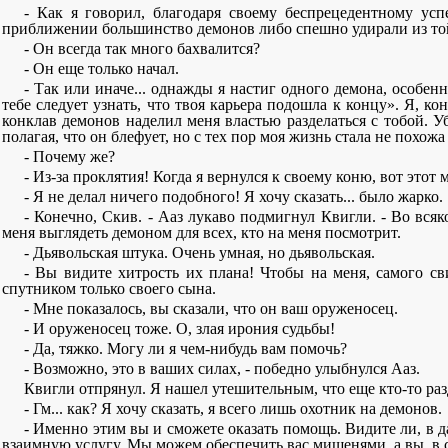
- Как я говорил, благодаря своему беспрецедентному усп
приближении большинство демонов либо спешно удирали из той
- Он всегда так много бахвалится?
- Он еще только начал.
- Так или иначе... однажды я настиг одного демона, особен
тебе следует узнать, что твоя карьера подошла к концу». Я, ко
конклав демонов наделил меня властью разделаться с тобой. Уб
полагая, что он блефует, но с тех пор моя жизнь стала не похож
- Почему же?
- Из-за проклятия! Когда я вернулся к своему коню, вот это
- Я не делал ничего подобного! Я хочу сказать... было жарко.
- Конечно, Скив. - Ааз лукаво подмигнул Квигли. - Во всяк
меня выглядеть демоном для всех, кто на меня посмотрит.
- Дьявольская штука. Очень умная, но дьявольская.
- Вы видите хитрость их плана! Чтобы на меня, самого св
спутником только своего сына.
- Мне показалось, вы сказали, что он ваш оруженосец.
- И оруженосец тоже. О, злая ирония судьбы!
- Да, тяжко. Могу ли я чем-нибудь вам помочь?
- Возможно, это в ваших силах, - победно улыбнулся Ааз.
Квигли отпрянул. Я нашел утешительным, что еще кто-то ра
- Гм... как? Я хочу сказать, я всего лишь охотник на демонов.
- Именно этим вы и сможете оказать помощь. Видите ли, в д
взаимную услугу. Мы можем обеспечить вас мишенями, а вы, в с