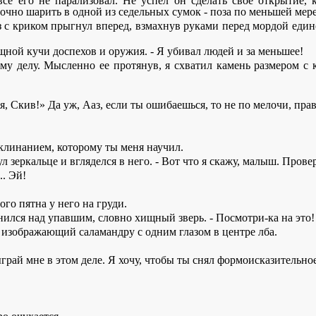
е его не парализовал. Не успел он сделать свое открытие, к
дочно шарить в одной из седельных сумок - поза по меньшей мер
аз с криком прыгнул вперед, взмахнув руками перед мордой един
ящной кучи доспехов и оружия. - Я убивал людей и за меньшее!
ому делу. Мысленно ее протянув, я схватил камень размером с 
я, Скив!» Да уж, Ааз, если ты ошибаешься, то не по мелочи, пра
заклинанием, которому ты меня научил.
л зеркальце и вгляделся в него. - Вот что я скажу, малыш. Прове
.. Эй!
ого пятна у него на груди.
онился над упавшим, словно хищный зверь. - Посмотри-ка на это!
 изображающий саламандру с одним глазом в центре лба.
ыграй мне в этом деле. Я хочу, чтобы ты снял формоисказительно