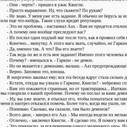
- Они - черти? - пришел в ужас Квигли.
- Просто выражение. Ну, что скажете? По рукам?
- Не знаю. У меня уже есть задание. Я обычно не берусь за
или еще что-нибудь. Такие слухи вредят репутации.
- Это не проблема, - настаивал Ааз. - Вам не придется откло
- А почему они вообще преследуют вас?
- Их послал один подлый маг после того, как я проявил себя
- Конечно... минутку. А этого мага звать, случайно, не Гарки
- Да, именно так. А что? Вы его знаете?
- Так ведь он же и есть мое задание! Именно этого человека 
- Почему? - вмешался я. - Гаркин - не демон.
- Но он якшается с демонами, малыш. - Ааз предупреждающе 
- Верно. Запомни это, юноша.
Я энергично закивал ему; вся эта беседа вдруг стала сильно 
- Кстати, откуда вы узнали о Гаркине, Квигли? - небрежно с
- Вам это покажется странным, но от трактирщика... Иштван,
мы говорили о вашей проблеме. Почему он послал за вами демо
- Ну, вы уже знаете, я отыскал его, чтобы попытаться заста
меня и наотрез отказался помочь. Более того, когда мы ушли, о
- Понимаю. Сколько, вы сказали, там было демонов?
- Всего двое, - заверил его Ааз. - Мы иногда видели их мельк
- Отлично, - заключил Квигли. - Я сделаю это. Я помогу вам 
- Это прекрасно, за исключением одного маленького «но». Нас