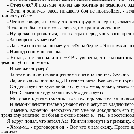
- Отчего же? Я подумал, что вы как охотник на демонов с рад
- Если я останусь, здесь никакого боя не произойдет, - в
попросту сбегут.
- Честно говоря, я нахожу, что в это трудно поверить, - замет
Я склонен был с ним согласиться, но хранил молчание.
- Ну, должен признаться, что их страх перед моим заговоре
- Заговоренным мечом?
- Да. - Ааз похлопал по мечу у себя на бедре. - Это оружие
- Никогда о нем не слышал.
- Никогда не слышали о нем? Вы уверены, что вы охотник н
демоны убить не могут.
- И как же он умер?
- Зарезан исполнительницей экзотических танцев. Ужасно.
- Да, они сволочной народ. Но насчет меча. Как он действует
- Он действует не хуже любого другого меча, может, немного 
- Нет. Я имею в виду заклятие. Оно действует?
- Могу засвидетельствовать, что с тех пор, как я начал польз
- И демоны действительно узнают его и бегут от владеющего
- Именно. Конечно, несколько лет мне не доводилось его 
прежнему занятию, он бы мне очень помог в... гм... в восстано
Я вдруг понял, что затеял Ааз. Квигли клюнул на приманку,
- Хм-м-м... - проговорил он. - Вот что я вам скажу. Просто 
золотых.