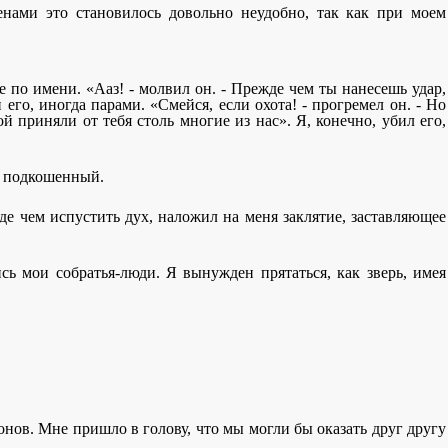
енами это становилось довольно неудобно, так как при моем
е по имени. «Ааз! - молвил он. - Прежде чем ты нанесешь удар,
 его, иногда парами. «Смейся, если охота! - прогремел он. - Но
й приняли от тебя столь многие из нас». Я, конечно, убил его,
ак подкошенный.
жде чем испустить дух, наложил на меня заклятие, заставляющее
сь мои собратья-люди. Я вынужден прятаться, как зверь, имея
онов. Мне пришло в голову, что мы могли бы оказать друг другу