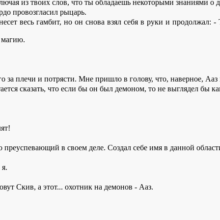
заключая из твоих слов, что ты обладаешь некоторыми знаниями о 
ордо провозгласил рыцарь.
знесет весь гамбит, но он снова взял себя в руки и продолжал: -
 магию.
го за плечи и потрясти. Мне пришло в голову, что, наверное, Ааз
ается сказать, что если бы он был демоном, то не выглядел бы ка
лят!
о преуспевающий в своем деле. Создал себе имя в данной област
 я.
вут Скив, а этот... охотник на демонов - Ааз.