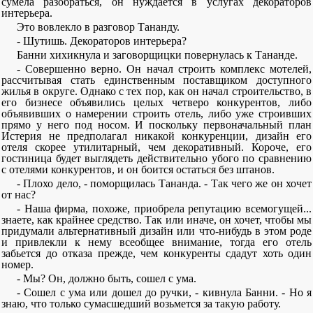
сумела разобраться, он нуждается в услугах декораторов
интерьера.
Это вовлекло в разговор Тананду.
- Шутишь. Декораторов интерьера?
Банни хихикнула и заговорщицки повернулась к Тананде.
- Совершенно верно. Он начал строить комплекс мотелей,
рассчитывая стать единственным поставщиком доступного
жилья в округе. Однако с тех пор, как он начал строительство, в
его бизнесе объявились целых четверо конкурентов, либо
объявивших о намерении строить отель, либо уже строивших
прямо у него под носом. И поскольку первоначальный план
Истерия не предполагал никакой конкуренции, дизайн его
отеля скорее утилитарный, чем декоративный. Короче, его
гостиница будет выглядеть действительно убого по сравнению
с отелями конкурентов, и он боится остаться без штанов.
- Плохо дело, - поморщилась Тананда. - Так чего же он хочет
от нас?
- Наша фирма, похоже, приобрела репутацию всемогущей...
знаете, как крайнее средство. Так или иначе, он хочет, чтобы мы
придумали альтернативный дизайн или что-нибудь в этом роде
и привлекли к нему всеобщее внимание, тогда его отель
забьется до отказа прежде, чем конкуренты сдадут хоть один
номер.
- Мы? Он, должно быть, сошел с ума.
- Сошел с ума или дошел до ручки, - кивнула Банни. - Но я
знаю, что только сумасшедший возьмется за такую работу.