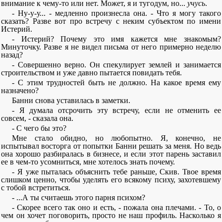
внимание к чему-то или нет. Может, я и тугодум, но...
учусь
.
- Ну-у-у... - медленно произнесла она. - Что я могу такого
сказать? Разве вот про встречу с неким субъектом по имени
Истерий.
- Истерий? Почему это имя кажется мне знакомым?
Минуточку. Разве я не видел письма от него примерно неделю
назад?
- Совершенно верно. Он спекулирует землей и занимается
строительством и уже давно пытается повидать тебя.
- С этим трудностей быть не должно. На какое время ему
назначено?
Банни снова уставилась в заметки.
- Я думала отсрочить эту встречу, если не отменить ее
совсем, - сказала она.
- С чего бы это?
Мне стало обидно, но любопытно. Я, конечно, не
испытывал восторга от попытки Банни решать за меня. Но ведь
она хорошо разбиралась в бизнесе, и если этот парень заставил
ее в чем-то усомниться, мне хотелось знать почему.
- Я уже пыталась объяснить тебе раньше, Скив. Твое время
слишком ценно, чтобы уделять его всякому психу, захотевшему
с тобой встретиться.
- ...А ты считаешь этого парня психом?
- Скорее всего так оно и есть, - пожала она плечами. - То, о
чем он хочет поговорить, просто не наш профиль. Насколько я