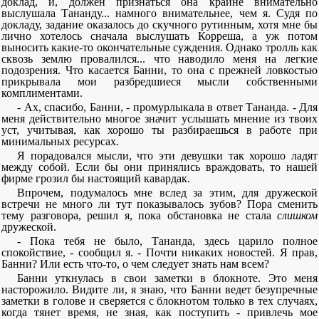
доклад, и, должен признаться она крайне внимательно
выслушала Тананду... намного внимательнее, чем я. Судя по
докладу, задание оказалось до скучного рутинным, хотя мне бы
лично хотелось сначала выслушать Корреша, а уж потом
выносить какие-то окончательные суждения. Однако тролль как
сквозь землю провалился... что наводило меня на легкие
подозрения. Что касается Банни, то она с прежней ловкостью
прикрывала мои разбредшиеся мысли собственными
комплиментами.
- Ах, спасибо, Банни, - промурлыкала в ответ Тананда. - Для
меня действительно многое значит услышать мнение из твоих
уст, учитывая, как хорошо ты разбираешься в работе при
минимальных ресурсах.
Я порадовался мысли, что эти девушки так хорошо ладят
между собой. Если бы они принялись враждовать, то нашей
фирме грозил бы настоящий кавардак.
Впрочем, подумалось мне вслед за этим, для дружеской
встречи не много ли тут показывалось зубов? Пора сменить
тему разговора, решил я, пока обстановка не стала
слишком
дружеской.
- Пока тебя не было, Тананда, здесь царило полное
спокойствие, - сообщил я. - Почти никаких новостей. Я прав,
Банни? Или есть что-то, о чем следует знать нам всем?
Банни уткнулась в свои заметки в блокноте. Это меня
насторожило. Видите ли, я знаю, что Банни ведет безупречные
заметки в голове и сверяется с блокнотом только в тех случаях,
когда тянет время, не зная, как поступить - привлечь мое