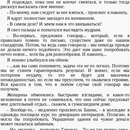
Я подождал, пока они не кончат смеяться, и только тогда
рискнул высказать свое мнение.
- По-моему, нам следует за нее взяться, - произнес я наконец.
Я вдруг полностью завладел их вниманием.
- В самом деле? И зачем нам в это ввязываться?
Я свел пальцы и попытался выглядеть мудрым.
- Во-первых, предложен гонорар... который, если я
правильно помню то письмо, существен даже по нашим
стандартам. Потом, ты ведь сама говорила - мы никогда прежде
не делали ничего подобного. Это дает нам шанс попробовать
нечто новое... хотя бы для разнообразия. И наконец...
Я лениво улыбнулся им обеим:
- ...как вы сами понимаете, задача эта не из легких. Поэтому
мы не станем гарантировать результат. И значит, если мы
потерпим неудачу, то это не будет для заказчика
неожиданностью, но если мы преуспеем, то окажемся героями.
Вся красота в том, что в любом случае свой гонорар мы
получим.
Женщины обменялись быстрыми взглядами, и какое-то
мгновение я почти не сомневался, что они сейчас предложат
мне длительный отдых... скажем, в сумасшедшем доме.
- Вообще-то, - медленно произнесла Банни, - в колледже я
однажды посещала курс по декорации интерьеров. Полагаю, я
могла бы попробовать. Украшение здания на чужие деньги
может оказаться забавным.
- Но, милочка, - возразила Тананда. - Ты же так нужна здесь,