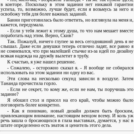
в конторе. Поскольку в этом задании нет никакой гарантии
успеха, то, возможно, лучше будет, если я возьмусь за него и
освобожу тебя для более важных заданий.
Банни приготовилась было ответить, но взглянула на меня и,
кажется, передумала.
- Если у тебя лежит к этому душа, то что нам мешает вместе
поработать над этим. Верно, Скив?
Так. Пожалуй, ничего глупее за весь сегодняшний день я не
слышал. Даже если девушки теперь отлично ладят, все равно я
не сомневался, что при малейшей стычке из-за идей по дизайну
всякая надежда на дружбу вылетит в трубу.
К счастью, я уже нашел решение.
- Сожалею, - осторожно сказал я. - Я вообще не собирался
использовать на этом задании ни одну из вас.
Эти слова на несколько секунд зависли в воздухе. Затем
Тананда прочистила горло.
- Если не секрет, то кому же, если не нам, ты поручишь это
задание?
Я обошел стол и присел на его край, чтобы можно было
поговорить более конкретно.
- Как я понимаю, новый дизайн должен быть броским,
привлекающим внимание, настоящим венцом всему. И коль уж
речь зашла о бросающихся в глаза выставках, думается, у нас в
штате определенно есть знаток и ценитель этого дела.