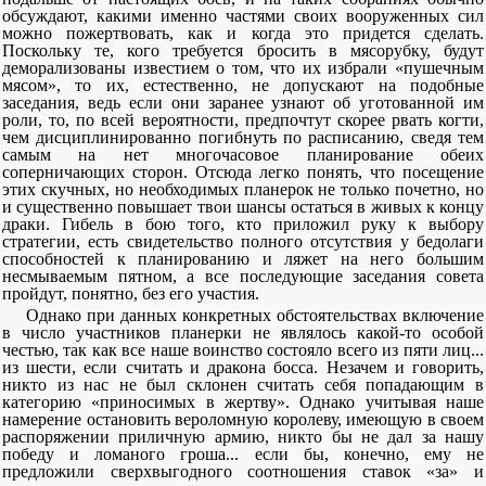
обсуждают, какими именно частями своих вооруженных сил
можно пожертвовать, как и когда это придется сделать.
Поскольку те, кого требуется бросить в мясорубку, будут
деморализованы известием о том, что их избрали «пушечным
мясом», то их, естественно, не допускают на подобные
заседания, ведь если они заранее узнают об уготованной им
роли, то, по всей вероятности, предпочтут скорее рвать когти,
чем дисциплинированно погибнуть по расписанию, сведя тем
самым на нет многочасовое планирование обеих
соперничающих сторон. Отсюда легко понять, что посещение
этих скучных, но необходимых планерок не только почетно, но
и существенно повышает твои шансы остаться в живых к концу
драки. Гибель в бою того, кто приложил руку к выбору
стратегии, есть свидетельство полного отсутствия у бедолаги
способностей к планированию и ляжет на него большим
несмываемым пятном, а все последующие заседания совета
пройдут, понятно, без его участия.
Однако при данных конкретных обстоятельствах включение
в число участников планерки не являлось какой-то особой
честью, так как все наше воинство состояло всего из пяти лиц...
из шести, если считать и дракона босса. Незачем и говорить,
никто из нас не был склонен считать себя попадающим в
категорию «приносимых в жертву». Однако учитывая наше
намерение остановить вероломную королеву, имеющую в своем
распоряжении приличную армию, никто бы не дал за нашу
победу и ломаного гроша... если бы, конечно, ему не
предложили сверхвыгодного соотношения ставок «за» и