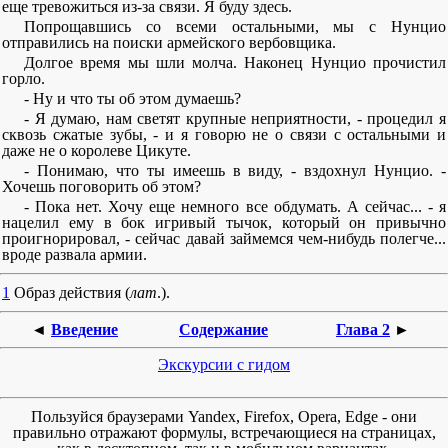
еще тревожиться из-за связи. Я буду здесь.
Попрощавшись со всеми остальными, мы с Нунцио
отправились на поиски армейского вербовщика.
Долгое время мы шли молча. Наконец Нунцио прочистил
горло.
- Ну и что ты об этом думаешь?
- Я думаю, нам светят крупные неприятности, - процедил я
сквозь сжатые зубы, - и я говорю не о связи с остальными и
даже не о королеве Цикуте.
- Понимаю, что ты имеешь в виду, - вздохнул Нунцио. -
Хочешь поговорить об этом?
- Пока нет. Хочу еще немного все обдумать. А сейчас... - я
нацелил ему в бок игривый тычок, который он привычно
проигнорировал, - сейчас давай займемся чем-нибудь полегче...
вроде развала армии.
1
Образ действия (
лат
.).
◄
Введение
Содержание
Глава 2
►
Экскурсии с гидом
Пользуйся браузерами Yandex, Firefox, Opera, Edge - они
правильно отражают формулы, встречающиеся на страницах,