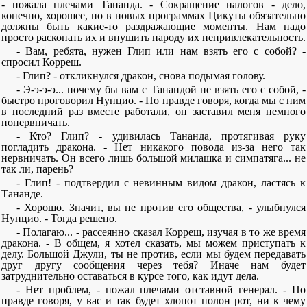
- пожала плечами Тананда. - Сокращение налогов - дело,
конечно, хорошее, но в новых программах Цикуты обязательно
должны быть какие-то раздражающие моменты. Нам надо
просто раскопать их и внушить народу их непривлекательность.
- Вам, ребята, нужен Глип или нам взять его с собой? -
спросил Корреш.
- Глип? - откликнулся дракон, снова подымая голову.
- Э-э-э-э... почему бы вам с Танандой не взять его с собой, -
быстро проговорил Нунцио. - По правде говоря, когда мы с ним
в последний раз вместе работали, он заставил меня немного
понервничать.
- Кто? Глип? - удивилась Тананда, протягивая руку
погладить дракона. - Нет никакого повода из-за него так
нервничать. Он всего лишь большой милашка и симпатяга... не
так ли, парень?
- Глип! - подтвердил с невинным видом дракон, ластясь к
Тананде.
- Хорошо. Значит, вы не против его общества, - улыбнулся
Нунцио. - Тогда решено.
- Полагаю... - рассеянно сказал Корреш, изучая в то же время
дракона. - В общем, я хотел сказать, мы можем приступать к
делу. Большой Джули, ты не против, если мы будем передавать
друг другу сообщения через тебя? Иначе нам будет
затруднительно оставаться в курсе того, как идут дела.
- Нет проблем, - пожал плечами отставной генерал. - По
правде говоря, у вас и так будет хлопот полон рот, ни к чему