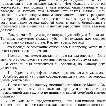
поразмыслить, это вполне разумно. Чем больше становится
королевство, тем больше в нем народу, оплачивающего его
расходы, и потому тем меньше становятся налоги. При
снижающихся с каждым новым завоеванием налогах граждане,
я уверен, пребывают в восторге от того, как идут дела. Более
того, при таком оттоке рабочей силы в армию безработица в
стране все время невелика, и потому заработная плата взлетела
до небес.
- Так, значит, Цикута ведет популярную войну, да? - сказала
Тананда, задумчиво поджав губы. - Возможно, нам следует
пойти именно таким путем. Как по-твоему, братец?
Это последнее замечание относилось к Коррешу, который в
ответ просто пожал плечами.
- Полагаю, мы имеем достаточно для начала операции. Хотя
меня что-то беспокоит в этом анализе налоговой структуры.
Я склонен был согласиться с Коррешем, но Тананда уже
увлеклась.
- Прибереги это для финансовых воротил, - отмахнулась она.
- А сейчас давай-ка лучше сосредоточимся на том, что хорошо
умеем делать сами,
- И что же это, по вашему мнению? - перебила ее Маша. - Вы
уж меня извините, но нельзя ли прокрутить это еще раз
помедленней для тех, кто не привык к вашей семейной манере
общаться?
- Ну, как мне представляется, наш наилучший шанс
заключается в работе над тем, как сделать экспансионистскую