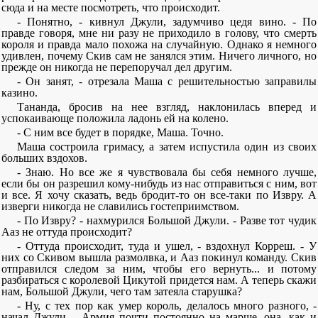
сюда и на месте посмотреть, что происходит.
- Понятно, - кивнул Джули, задумчиво цедя вино. - По
правде говоря, мне ни разу не приходило в голову, что смерть
короля и правда мало похожа на случайную. Однако я немного
удивлен, почему Скив сам не занялся этим. Ничего личного, но
прежде он никогда не перепоручал дел другим.
- Он занят, - отрезала Маша с решительностью заправилы
казино.
Тананда, бросив на нее взгляд, наклонилась вперед и
успокаивающе положила ладонь ей на колено.
- С ним все будет в порядке, Маша. Точно.
Маша состроила гримасу, а затем испустила один из своих
больших вздохов.
- Знаю. Но все же я чувствовала бы себя немного лучше,
если бы он разрешил кому-нибудь из нас отправиться с ним, вот
и все. Я хочу сказать, ведь бродит-то он все-таки по Извру. А
изверги никогда не славились гостеприимством.
- По Извру? - нахмурился Большой Джули. - Разве тот чудик
Ааз не оттуда происходит?
- Оттуда происходит, туда и ушел, - вздохнул Корреш. - У
них со Скивом вышла размолвка, и Ааз покинул команду. Скив
отправился следом за ним, чтобы его вернуть... и потому
разбираться с королевой Цикутой придется нам. А теперь скажи
нам, Большой Джули, чего там затеяла старушка?
- Ну, с тех пор как умер король, делалось много разного, -
начал Джули. - Армия почти постоянно на марше, она, как и