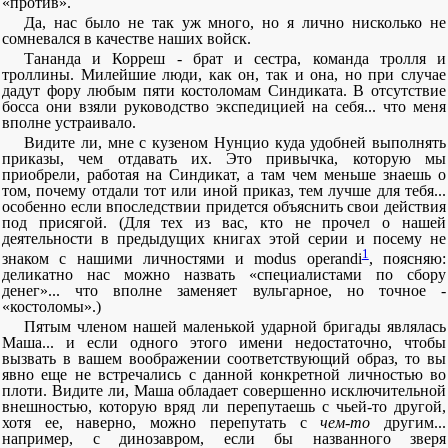
«против».
Да, нас было не так уж много, но я лично нисколько не
сомневался в качестве наших войск.
Тананда и Корреш - брат и сестра, команда тролля и
троллины. Милейшие люди, как он, так и она, но при случае
дадут фору любым пяти костоломам Синдиката. В отсутствие
босса они взяли руководство экспедицией на себя... что меня
вполне устраивало.
Видите ли, мне с кузеном Нунцио куда удобней выполнять
приказы, чем отдавать их. Это привычка, которую мы
приобрели, работая на Синдикат, а там чем меньше знаешь о
том, почему отдали тот или иной приказ, тем лучше для тебя...
особенно если впоследствии придется объяснить свои действия
под присягой. (Для тех из вас, кто не прочел о нашей
деятельности в предыдущих книгах этой серии и посему не
1
знаком с нашими личностями и modus operandi
, поясняю:
деликатно нас можно назвать «специалистами по сбору
денег»... что вполне заменяет вульгарное, но точное -
«костоломы».)
Пятым членом нашей маленькой ударной бригады являлась
Маша... и если одного этого имени недостаточно, чтобы
вызвать в вашем воображении соответствующий образ, то вы
явно еще не встречались с данной конкретной личностью во
плоти. Видите ли, Маша обладает совершенно исключительной
внешностью, которую вряд ли перепутаешь с чьей-то другой,
хотя ее, наверно, можно перепутать с
чем-то
другим...
например, с динозавром, если бы названного зверя