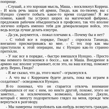
поприще.
- Слушай, а это хорошая мысль, Маша, - воскликнул Корреш.
- И коль речь зашла об армии, Гвидо, как по-твоему, вы с
Нунцио сумеете побыть какое-то время солдатами? Я же
помню, какой ты устроил шорох на магической фабрике,
предложив рабочим объединиться в профсоюз, так что вполне
логично избрать именно тебя для деморализации войск, это
ведь всегда лучше делать изнутри.
- Да уж, разумеется, - пожал плечами я. - Почему бы и нет?
- С тобой все в порядке, Гвидо? - спросила Тананда,
внезапно присматриваясь ко мне. - С тех пор как мы
приступили к этой операции, вы с Нунцио как-то странно
притихли.
- У нас все в порядке, - быстро вмешался Нунцио. - Просто
мы немного беспокоимся о боссе... как и Маша. Внедрение в
армию нас вполне устраивает, если это, на ваш взгляд, поможет
делу. Верно, Гвидо?
- Я же сказал, что да, этого мало? - огрызнулся я.
- А что вы с Коррешем будете делать, пока мы играем в
солдатики? - осведомился Нунцио.
Я-то понимал, что он старается отвлечь внимание
собравшихся от нас с ним, но никто другой, похоже, этого не
заметил... за исключением, возможно, Большого Джули,
который с минуту подозрительно глядел на меня, прежде чем
вернуться к разговору.
- Мы намерены попробовать как-нибудь возмутить граждан,