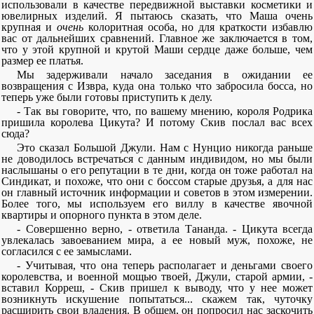
использовали в качестве передвижной выставки косметики и
ювелирных изделий. Я пытаюсь сказать, что Маша очень
крупная и
очень
колоритная особа, но для краткости избавлю
вас от дальнейших сравнений. Главное же заключается в том,
что у этой крупной и крутой Маши сердце даже больше, чем
размер ее платья.
Мы задерживали начало заседания в ожидании ее
возвращения с Извра, куда она только что забросила босса, но
теперь уже были готовы приступить к делу.
- Так вы говорите, что, по вашему мнению, короля Родрика
пришила королева Цикута? И потому Скив послал вас всех
сюда?
Это сказал Большой Джули. Нам с Нунцио никогда раньше
не доводилось встречаться с данным индивидом, но мы были
наслышаны о его репутации в те дни, когда он тоже работал на
Синдикат, и похоже, что они с боссом старые друзья, а для нас
он главный источник информации и советов в этом измерении.
Более того, мы используем его виллу в качестве явочной
квартиры и опорного пункта в этом деле.
- Совершенно верно, - ответила Тананда. - Цикута всегда
увлекалась завоеванием мира, а ее новый муж, похоже, не
согласился с ее замыслами.
- Учитывая, что она теперь располагает и деньгами своего
королевства, и военной мощью твоей, Джули, старой армии, -
вставил Корреш, - Скив пришел к выводу, что у нее может
возникнуть искушение попытаться... скажем так, чуточку
расширить свои владения. В общем, он попросил нас заскочить