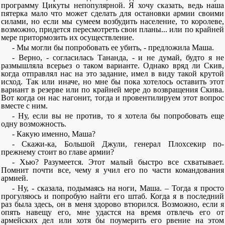
программу Цикуты непопулярной. Я хочу сказать, ведь наша
пятерка мало что может сделать для остановки армии своими
силами, но если мы сумеем возбудить население, то королеве,
возможно, придется пересмотреть свои планы... или по крайней
мере притормозить их осуществление.
- Мы могли бы попробовать ее убить, - предложила Маша.
- Верно, - согласилась Тананда, - и не думай, будто я не
размышляла всерьез о таком варианте. Однако вряд ли Скив,
когда отправлял нас на это задание, имел в виду такой крутой
исход. Так или иначе, но мне бы пока хотелось оставить этот
вариант в резерве или по крайней мере до возвращения Скива.
Вот когда он нас нагонит, тогда и провентилируем этот вопрос
вместе с ним.
- Ну, если вы не против, то я хотела бы попробовать еще
одну возможность.
- Какую именно, Маша?
- Скажи-ка, Большой Джули, генерал Плохсекир по-
прежнему стоит во главе армии?
- Хью? Разумеется. Этот малый быстро все схватывает.
Помнит почти все, чему я учил его по части командования
армией.
- Ну, - сказала, подымаясь на ноги, Маша. – Тогда я просто
прогуляюсь и попробую найти его штаб. Когда я в последний
раз была здесь, он в меня здорово втюрился. Возможно, если я
опять навещу его, мне удастся на время отвлечь его от
армейских дел или хотя бы поумерить его рвение на этом