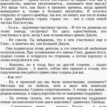
королевство, заметно увеличивается... понимаете мою мысль?
Это вроде того, как было в прежние времена, когда армией
командовал я, только в больших масштабах. Я получил
открытку от одного армейца, так вот, он пишет, как после вояжа
в одну зарубежную страну страна эта - хоп и стала новой
частью Поссилтума.
- Та-а-к, - задумчиво протянул тролль. - И что ты думаешь по
этому поводу, сестричка? Ты здесь единственная, кто
участвовал в деле, когда Скив останавливал армию Джули.
- Не совсем. Ты забываешь, что в нем участвовал еще и
Глип... и конечно же, сам Большой Джули.
Она подмигнула этому деятелю, и тот ответил ей любезным
полупоклоном. При упоминании его имени Глип, дракон босса,
поднял голову и огляделся по сторонам, а потом вздохнул и
снова погрузился в сон.
- Конечно, но я тогда был на другой стороне, - сказал
Большой Джули. - А знаете, сейчас мне пришло в голову, что
порученная вам работа прямо-таки создана для вас.
- Как это?
- Ну, в прошлый раз мы были захватчиками, понимаете?
Местные нас не любили, хотя и мало чем помогали
организованному Скивом сопротивлению. А теперь эта армия -
родная команда, и народ королевства ее наверняка поддержит.
- Ты хочешь сказать, что жители королевства поддержат
новые экспансионистские шаги королевы?- удивилась Тананда.
- Совершенно верно, - кивнул Джули, - и если