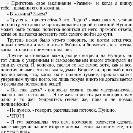
- Приготовь свое заклинание «Развей», и когда я кивну
тебе... швырни его в хозяина.
- В хозяина? Зачем?
- Трутень... просто
сделай
это. Ладно? - вмешался я, усвоив
по опыту, что дольше прослушивания одной из лекций Нунцио
может быть только попытка добиться от него прямого ответа,
когда он пытается заставить тебя самого дойти до сути.
Трутень начал было что-то говорить, но потом заткнулся,
пожал плечами и начал что-то бубнить и бормотать, как всегда,
когда готовится применить магию.
Другие за столиком выжидающе смотрели на Нунцио, но
тот лишь с уверенным и самодовольным видом откинулся на
спинку стула. Я, конечно, сделал то же самое, хотя, как и все,
понятия не имел, что он там задумал. Видите ли, прошлый опыт
научил меня, что, когда ты в полном тумане, прикидываться
уверенным лучше всего, но лишь покуда никто не догадывается
о реальном положении вещей.
- Вы еще здесь? - вопросил хозяин, снова материализуясь
около нашего столика. - Я не желаю десять раз повторять вам
одно и то же! Убирайтесь сейчас же, пока я не позвал
полицейских!
- Не думаю, - говорит, разглядывая потолок, Нунцио.
- ЧТО?!!
- Я тут размышлял, что нам, возможно, захочется сделать
ваше заведение нашим вторым домом... если вы понимаете, что
я имею в виду.