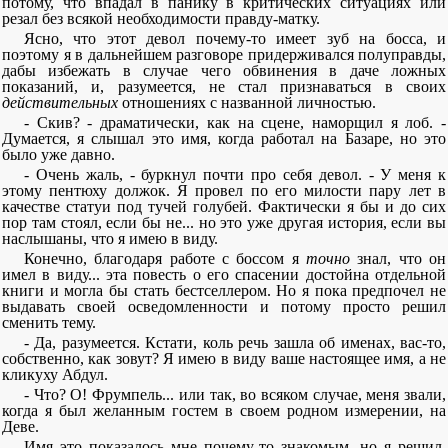
потому, что впадал в панику в критических ситуациях или
резал без всякой необходимости правду-матку.
Ясно, что этот девол почему-то имеет зуб на босса, и
поэтому я в дальнейшем разговоре придерживался полуправды,
дабы избежать в случае чего обвинения в даче ложных
показаний, и, разумеется, не стал признаваться в своих
действительных
отношениях с названной личностью.
- Скив? - драматически, как на сцене, наморщил я лоб. -
Думается, я слышал это имя, когда работал на Базаре, но это
было уже давно.
- Очень жаль, - буркнул почти про себя девол. - У меня к
этому пентюху должок. Я провел по его милости пару лет в
качестве статуи под тучей голубей. Фактически я бы и до сих
пор там стоял, если бы не... но это уже другая история, если вы
наслышаны, что я имею в виду.
Конечно, благодаря работе с боссом я
точно
знал, что он
имел в виду... эта повесть о его спасении достойна отдельной
книги и могла бы стать бестселлером. Но я пока предпочел не
выдавать своей осведомленности и потому просто решил
сменить тему.
- Да, разумеется. Кстати, коль речь зашла об именах, вас-то,
собственно, как зовут? Я имею в виду ваше настоящее имя, а не
кликуху Абдул.
- Что? О! Фрумпель... или так, во всяком случае, меня звали,
когда я был желанным гостем в своем родном измерении, на
Деве.
Имя это показалось мне почему-то знакомым, но я решил,