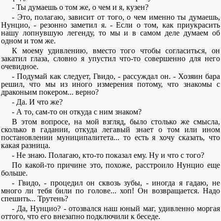
- Ты думаешь о том же, о чем и я, кузен?
- Это, полагаю, зависит от того, о чем именно ты думаешь,
Нунцио, - резонно заметил я. - Если о том, как приукрасить
нашу лопнувшую легенду, то мы и в самом деле думаем об
одном и том же.
К моему удивлению, вместо того чтобы согласиться, он
закатил глаза, словно я упустил что-то совершенно для него
очевидное.
- Подумай как следует, Гвидо, - рассуждал он. - Хозяин бара
решил, что мы из иного измерения потому, что знакомы с
драконьим покером... верно?
- Да. И что же?
- А то, сам-то он откуда с ним знаком?
В этом вопросе, на мой взгляд, было столько же смысла,
сколько в гадании, откуда легавый знает о том или ином
постановлении муниципалитета... то есть я хочу сказать, что
какая разница.
- Не знаю. Полагаю, кто-то показал ему. Ну и что с того?
По какой-то причине это, похоже, расстроило Нунцио еще
больше.
- Гвидо, - процедил он сквозь зубы, - иногда я гадаю, не
много ли тебя били по голове... хоп! Он возвращается. Надо
спешить... Трутень?
- Да, Нунцио? - отозвался наш юный маг, удивленно моргая
оттого, что его внезапно подключили к беседе.