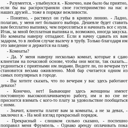
- Разумеется, - улыбнулся я. - Конечно, нам было бы приятно,
если бы вы распространяли свое гостеприимство на нас и
наших друзей... тоже в порядке вежливости.
- Понятно, - растянул он губы в кривую линию. - Ладно,
полагаю, у меня нет большого выбора. Дешевле будет ставить
вам бесплатно выпивку, чем переселяться и начинать все с нуля.
Итак, за мной бесплатная выпивка и, возможно, иногда закуска.
Но комнаты наверху отпадают. Если я начну сдавать их вам
задаром, то в любом случае вылечу в трубу. Только благодаря им
это заведение и держится на плаву.
- Комнаты?
- Да. У меня наверху несколько комнат, которые я сдаю
клиентам на почасовой основе, чтобы они могли, так сказать...
уединиться с приятными им людьми. Видите ли, по вечерам тут
становится весьма оживленно. Мой бар считается одним из
самых популярных в городе.
- Вы хотите сказать, что по вечерам у вас здесь работают
девахи?
- Конечно, нет! Бывающие здесь женщины имеют
постоянную высокооплачиваемую работу, им и во сне не
приснится взимать с кого-то плату за удовольствие пообщаться
с ними.
- Значит, клиенты платят вам за комнаты, а не за девах, -
заключил я. - На мой взгляд прекрасный порядок.
- Прекрасный - слишком сильно сказано, - поспешно
поправил меня Фрумпель. - Однако аренду оплачивать пока