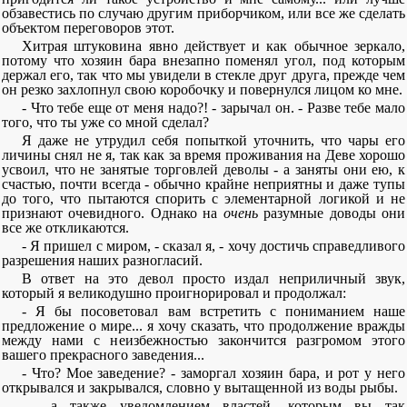
обзавестись по случаю другим приборчиком, или все же сделать
объектом переговоров этот.
Хитрая штуковина явно действует и как обычное зеркало,
потому что хозяин бара внезапно поменял угол, под которым
держал его, так что мы увидели в стекле друг друга, прежде чем
он резко захлопнул свою коробочку и повернулся лицом ко мне.
- Что тебе еще от меня надо?! - зарычал он. - Разве тебе мало
того, что ты уже со мной сделал?
Я даже не утрудил себя попыткой уточнить, что чары его
личины снял не я, так как за время проживания на Деве хорошо
усвоил, что не занятые торговлей деволы - а заняты они ею, к
счастью, почти всегда - обычно крайне неприятны и даже тупы
до того, что пытаются спорить с элементарной логикой и не
признают очевидного. Однако на
очень
разумные доводы они
все же откликаются.
- Я пришел с миром, - сказал я, - хочу достичь справедливого
разрешения наших разногласий.
В ответ на это девол просто издал неприличный звук,
который я великодушно проигнорировал и продолжал:
- Я бы посоветовал вам встретить с пониманием наше
предложение о мире... я хочу сказать, что продолжение вражды
между нами с неизбежностью закончится разгромом этого
вашего прекрасного заведения...
- Что? Мое заведение? - заморгал хозяин бара, и рот у него
открывался и закрывался, словно у вытащенной из воды рыбы.
- ...а также уведомлением властей, которым вы так