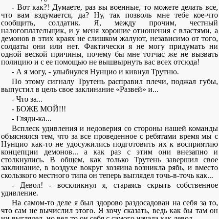
- Вот как?! Думаете, раз вы военные, то можете делать все,
что вам вздумается, да? Ну, так позволь мне тебе кое-что
сообщить, солдатик. Я, между прочим, честный
налогоплательщик, и у меня хорошие отношения с властями, а
демонов в этих краях не слишком жалуют, независимо от того,
солдаты они или нет. Фактически я не могу придумать ни
одной веской причины, почему бы мне тотчас же не вызвать
полицию и с ее помощью не вышвырнуть вас всех отсюда!
- А я могу, - улыбнулся Нунцио и кивнул Трутню.
По этому сигналу Трутень расправил плечи, поджал губы,
выпустил в цель свое заклинание «Развей» и...
- Что за...
- БОЖЕ МОЙ!!!
- Гляди-ка...
Всплеск удивления и недоверия со стороны нашей команды
объяснялся тем, что за все проведенное с ребятами время мы с
Нунцио как-то не удосужились подготовить их к восприятию
концепции демонов... а как раз с этим они внезапно и
столкнулись. В общем, как только Трутень завершил свое
заклинание, в воздухе вокруг хозяина возникла рябь, и вместо
скользкого местного типа он теперь выглядел точь-в-точь как...
- Девол! - воскликнул я, стараясь скрыть собственное
удивление.
На самом-то деле я был здорово раздосадован на себя за то,
что сам не вычислил этого. Я хочу сказать, ведь как бы там он
ни выглядел, но вел-то он себя с самого начала как девол.