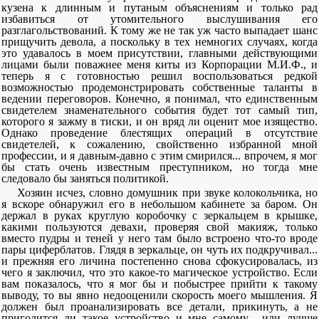
кузена к длинным и путаным объяснениям и только рад
избавиться от утомительного выслушивания его
разглагольствований. К тому же не так уж часто выпадает шанс
прищучить девола, а поскольку в тех немногих случаях, когда
это удавалось в моем присутствии, главными действующими
лицами были поважнее меня киты из Корпорации М.И.Ф., и
теперь я с готовностью решил воспользоваться редкой
возможностью продемонстрировать собственные таланты в
ведении переговоров. Конечно, я понимал, что единственным
свидетелем знаменательного события будет тот самый тип,
которого я зажму в тиски, и он вряд ли оценит мое изящество.
Однако проведение блестящих операций в отсутствие
свидетелей, к сожалению, свойственно избранной мной
профессии, и я давным-давно с этим смирился... впрочем, я мог
бы стать очень известным преступником, но тогда мне
следовало бы заняться политикой.
Хозяин исчез, словно домушник при звуке колокольчика, но
я вскоре обнаружил его в небольшом кабинете за баром. Он
держал в руках круглую коробочку с зеркальцем в крышке,
какими пользуются девахи, проверяя свой макияж, только
вместо пудры и теней у него там было встроено что-то вроде
пары циферблатов. Глядя в зеркальце, он чуть их подкручивал...
и прежняя его личина постепенно снова сфокусировалась, из
чего я заключил, что это какое-то магическое устройство. Если
вам показалось, что я мог бы и побыстрее прийти к такому
выводу, то вы явно недооценили скорость моего мышления. Я
должен был проанализировать все детали, прикинуть, а не
пригодится ли такое устройство и мне самому... или лучше