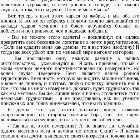
невежливо угрожали, и всех прочих в городе, кто захочет
слушать, о том, что вы девол. Поняли мою мысль?
Вот теперь я взял этого карася за жабры, и мы оба это
поняли. И все же он собрался с силами, словно шатающийся от
каскада ударов чемпион по боксу, дерущийся больше из
доблести и по привычке, чем в надежде победить.
- Вы не можете этого сделать! - воскликнул он, силясь
превратить свое бессвязное лопотание в нечто вразумительное.
- Если вы сдадите меня как демона, то я вас тоже изобличу! И
тогда нас всех убьют или по меньшей мере выгонят из города.
- Вы проглядели одну важную разницу в наших
обстоятельствах, - ухмыльнулся я. - Я хоть и признаю, что мы с
моим кузеном немного попутешествовали по измерениям, но
волей случая измерение Пент является нашей родной
территорией. Внешность, которую вы видите, вполне истинная,
а вовсе не личина, и поэтому любую попытку обвинить нас в
том, что мы из иного измерения, доказать будет трудновато, так
как мы местные. Вы же, лишившись личины, столкнетесь тут с
немалыми трудностями - я не представляю, как вы убедите
присяжных или толпу линчевателей, что вы из здешних.
Я думал, что уж это-то положит конец всякому
сопротивлению со стороны хозяина бара, но тот вдруг
выпрямился и нахмурился, и глаза у него зло заблестели.
- Так вы из этого измерения? А не знаете ли, случайно,
одного местного мага и демона по имени Скив? - Я всегда
говорил, что достиг нынешнего своего возраста и положения не