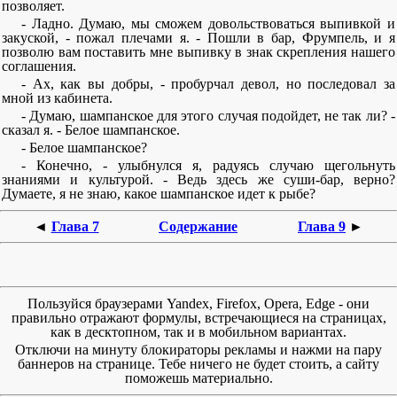
позволяет.
- Ладно. Думаю, мы сможем довольствоваться выпивкой и
закуской, - пожал плечами я. - Пошли в бар, Фрумпель, и я
позволю вам поставить мне выпивку в знак скрепления нашего
соглашения.
- Ах, как вы добры, - пробурчал девол, но последовал за
мной из кабинета.
- Думаю, шампанское для этого случая подойдет, не так ли? -
сказал я. - Белое шампанское.
- Белое шампанское?
- Конечно, - улыбнулся я, радуясь случаю щегольнуть
знаниями и культурой. - Ведь здесь же суши-бар, верно?
Думаете, я не знаю, какое шампанское идет к рыбе?
◄
Глава 7
Содержание
Глава 9
►
Пользуйся браузерами Yandex, Firefox, Opera, Edge - они
правильно отражают формулы, встречающиеся на страницах,
как в десктопном, так и в мобильном вариантах.
Отключи на минуту блокираторы рекламы и нажми на пару
баннеров на странице. Тебе ничего не будет стоить, а сайту
поможешь материально.