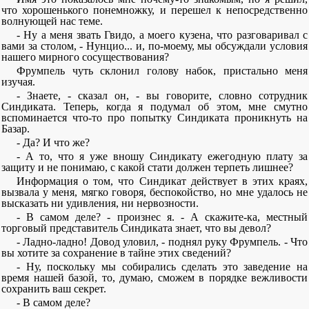
что хорошенького понемножку, и перешел к непосредственно
волнующей нас теме.
- Ну а меня звать Гвидо, а моего кузена, что разговаривал с
вами за столом, - Нунцио... и, по-моему, мы обсуждали условия
нашего мирного сосуществования?
Фрумпель чуть склонил голову набок, пристально меня
изучая.
- Знаете, - сказал он, - вы говорите, словно сотрудник
Синдиката. Теперь, когда я подумал об этом, мне смутно
вспоминается что-то про попытку Синдиката проникнуть на
Базар.
- Да? И что же?
- А то, что я уже вношу Синдикату ежегодную плату за
защиту и не понимаю, с какой стати должен терпеть лишнее?
Информация о том, что Синдикат действует в этих краях,
вызвала у меня, мягко говоря, беспокойство, но мне удалось не
высказать ни удивления, ни нервозности.
- В самом деле? - произнес я. - А скажите-ка, местный
торговый представитель Синдиката знает, что вы девол?
- Ладно-ладно! Довод уловил, - поднял руку Фрумпель. - Что
вы хотите за сохранение в тайне этих сведений?
- Ну, поскольку мы собирались сделать это заведение на
время нашей базой, то, думаю, сможем в порядке вежливости
сохранить ваш секрет.
- В самом деле?