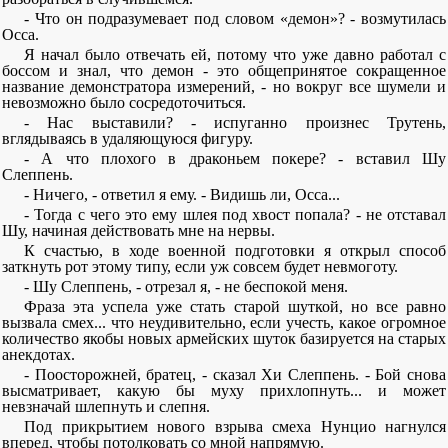
- Что он подразумевает под словом «демон»? - возмутилась
Осса.
Я начал было отвечать ей, потому что уже давно работал с
боссом и знал, что демон - это общепринятое сокращенное
название демонстратора измерений, - но вокруг все шумели и
невозможно было сосредоточиться.
- Нас выставили? - испуганно произнес Трутень,
вглядываясь в удаляющуюся фигуру.
- А что плохого в драконьем покере? - вставил Шу
Слеппень.
- Ничего, - ответил я ему. - Видишь ли, Осса...
- Тогда с чего это ему шлея под хвост попала? - не отставал
Шу, начиная действовать мне на нервы.
К счастью, в ходе военной подготовки я открыл способ
заткнуть рот этому типу, если уж совсем будет невмоготу.
- Шу Слеппень, - отрезал я, - не беспокой меня.
Фраза эта успела уже стать старой шуткой, но все равно
вызвала смех... что неудивительно, если учесть, какое огромное
количество якобы новых армейских шуток базируется на старых
анекдотах.
- Поосторожней, братец, - сказал Хи Слеппень. - Бой снова
высматривает, какую бы муху прихлопнуть... и может
невзначай шлепнуть и слепня.
Под прикрытием нового взрыва смеха Нунцио нагнулся
вперед, чтобы потолковать со мной напрямую.