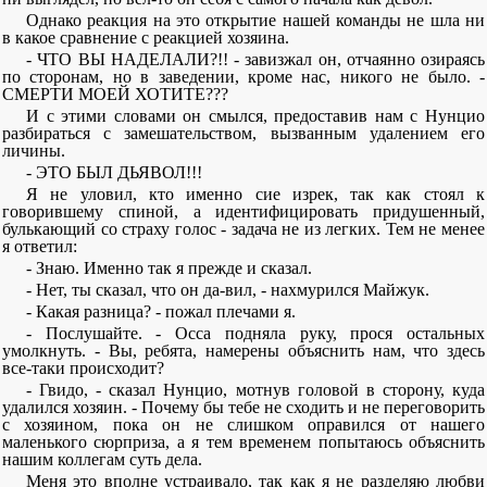
Однако реакция на это открытие нашей команды не шла ни
в какое сравнение с реакцией хозяина.
- ЧТО ВЫ НАДЕЛАЛИ?!! - завизжал он, отчаянно озираясь
по сторонам, но в заведении, кроме нас, никого не было. -
СМЕРТИ МОЕЙ ХОТИТЕ???
И с этими словами он смылся, предоставив нам с Нунцио
разбираться с замешательством, вызванным удалением его
личины.
- ЭТО БЫЛ ДЬЯВОЛ!!!
Я не уловил, кто именно сие изрек, так как стоял к
говорившему спиной, а идентифицировать придушенный,
булькающий со страху голос - задача не из легких. Тем не менее
я ответил:
- Знаю. Именно так я прежде и сказал.
- Нет, ты сказал, что он да-вил, - нахмурился Майжук.
- Какая разница? - пожал плечами я.
- Послушайте. - Осса подняла руку, прося остальных
умолкнуть. - Вы, ребята, намерены объяснить нам, что здесь
все-таки происходит?
- Гвидо, - сказал Нунцио, мотнув головой в сторону, куда
удалился хозяин. - Почему бы тебе не сходить и не переговорить
с хозяином, пока он не слишком оправился от нашего
маленького сюрприза, а я тем временем попытаюсь объяснить
нашим коллегам суть дела.
Меня это вполне устраивало, так как я не разделяю любви