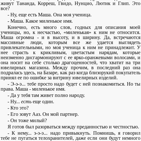
живут Тананда, Корреш, Гвидо, Нунцио, Лютик и Глип. Это
все?
- Ну, еще есть Маша. Она моя ученица.
- Маша. Какое миленькое имя.
Конечно, есть много слов, годных для описания моей
ученицы, но, к несчастью, «миленькая» к ним не относится.
Маша огромна - и в высоту, и в ширину. Да, встречаются
массивные люди, которым все же удается выглядеть
привлекательными, но моя ученица к ним не принадлежит. У
нее страсть к крикливым, цветастым нарядам, которые
неизменно дисгармонируют с ее ярко-оранжевыми волосами, и
она носит на себе столько драгоценностей, что хватит на три
ювелирных магазина. Между прочим, в последний раз она
подралась здесь, на Базаре, как раз когда близорукий покупатель
принял ее по ошибке за витрину ювелирных изделий.
- Э-э-э... тебе просто надо будет с ней познакомиться. Но ты
права. Маша - миленькое имя.
- Да у тебя там живет полно народу.
- Ну...
есть
еще один.
- Кто это?
- Его зовут Ааз. Он мой партнер.
- Он тоже милый?
Я готов был разорваться между преданностью и честностью.
- К нему... э-э-э... надо привыкнуть. Помнишь, я говорил
тебе не пугаться телохранителей, даже если они будут немного