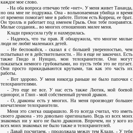
каждое мое слово.
- На оба вопроса отвечаю тебе «нет». У меня живет Тананда,
но она мне не подружка. Она - вольнонаемная убийца и время
от времени помогает мне в работе. Потом есть Корреш, ее брат.
Он тролль и работает под именем Грызь. Они тебе понравятся.
Милые создания... во многих отношениях милее меня.
Клади прикусила губу и нахмурилась.
- Надеюсь, что ты прав. Я обнаружила, что многие милые
люди не любят маленьких детей.
- Не беспокойся, - сказал я с большей уверенностью, чем
испытывал ее в действительности. - Но я еще не закончил. Есть
также Гвидо и Нунцио, мои телохранители. Они могут
показаться немного грубоватыми, но пусть тебя это не пугает.
Они просто прикидываются крутыми, так как это часть их
работы.
- Вот здорово. У меня никогда раньше не было папочки с
телохранителями.
- Это еще не все. У нас есть также Лютик, мой боевой
единорог, и Глип - мой собственный ручной дракон.
- О, драконы есть у многих. На меня производят большее
впечатление телохранители.
Меня это слегка ошарашило. Я-то всегда считал, что иметь
своего дракона - это довольно оригинально. Ведь из всех моих
знакомых ни у кого не было драконов. Впрочем, ни у кого из
всех моих знакомых не было также и телохранителей.
- Давай посчитаем, - продолжала между тем Клади. - У тебя