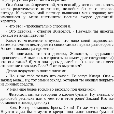
Она была такой прелестной, что всякий, у кого осталась хоть
капля родительского инстинкта, полюбил бы ее с первого
взгляда. К счастью, мой партнер вышколил меня хорошо; все
имевшиеся у меня инстинкты носили скорее денежный
характер.
- Что это? - требовательно спросил я.
- Это девочка, - ответил Живоглот. - Неужели ты никогда
раньше не видел девочек?
Какое-то мгновение я думал, что надо мной издеваются.
Затем вспомнил некоторые из своих самых первых разговоров с
Аазом и подавил раздражение.
- Я понимаю, что это девочка, Живоглот, - сдержанно
произнес я. - А пытаюсь я спросить на самом деле следующее: а)
кто она такая? б) что она здесь делает? и в) какое это имеет
отношение к закладу Бола? Я ясно выразился?
Девол недоуменно пожал плечами.
- Но я же тебе только что сказал. Ее зовут Клади. Она -
заклад Бола... ну, тот самый заклад, который ты обещал покрыть
из личных средств.
У меня еще более тоскливо засосало под ложечкой.
- Живоглот, мы же говорили о клочке бумаги. Ну, знаешь, о
долговой расписке или о чем-то в этом роде? Заклад! Кто же
оставляет в заклад девочку?
- Бол. Всегда оставлял. Брось, Скив! Ты же меня знаешь.
Неужто я дал бы кому-то в кредит под залог клочка бумаги?