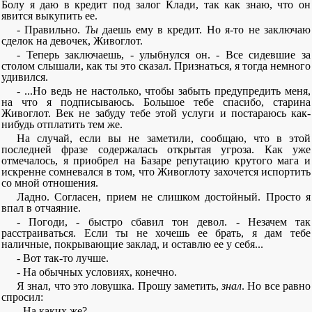
Болу я даю в кредит под залог Клади, так как знаю, что он
явится выкупить ее.
- Правильно.
Ты
даешь ему в кредит. Но я-то не заключаю
сделок на девочек, Живоглот.
- Теперь заключаешь, - улыбнулся он. - Все сидевшие за
столом слышали, как ты это сказал. Признаться, я тогда немного
удивился.
- ...Но ведь не настолько, чтобы забыть предупредить меня,
на что я подписываюсь. Большое тебе спасибо, старина
Живоглот. Век не забуду тебе этой услуги и постараюсь как-
нибудь отплатить тем же.
На случай, если вы не заметили, сообщаю, что в этой
последней фразе содержалась открытая угроза. Как уже
отмечалось, я приобрел на Базаре репутацию крутого мага и
искренне сомневался в том, что Живоглоту захочется испортить
со мной отношения.
Ладно. Согласен, прием не слишком достойный. Просто я
впал в отчаяние.
- Погоди, - быстро сбавил тон девол. - Незачем так
расстраиваться. Если ты не хочешь ее брать, я дам тебе
наличные, покрывающие заклад, и оставлю ее у себя...
- Вот так-то лучше.
- На обычных условиях, конечно.
Я знал, что это ловушка. Прошу заметить,
знал
. Но все равно
спросил:
- На каких же?