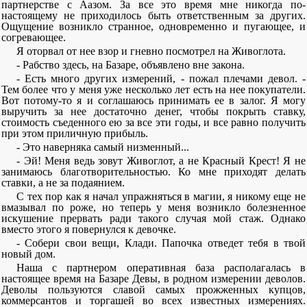
партнерстве с Аазом. За все это время мне никогда по-
настоящему не приходилось быть ответственным за других.
Ощущение возникло странное, одновременно и пугающее, и
согревающее.
Я оторвал от нее взор и гневно посмотрел на Живоглота.
- Рабство здесь, на Базаре, объявлено вне закона.
- Есть много других измерений, - пожал плечами девол. -
Тем более что у меня уже несколько лет есть на нее покупатели.
Вот потому-то я и соглашаюсь принимать ее в залог. Я могу
выручить за нее достаточно денег, чтобы покрыть ставку,
стоимость съеденного ею за все эти годы, и все равно получить
при этом приличную прибыль.
- Это наверняка самый низменный...
- Эй! Меня ведь зовут Живоглот, а не Красный Крест! Я не
занимаюсь благотворительностью. Ко мне приходят делать
ставки, а не за подаянием.
С тех пор как я начал упражняться в магии, я никому еще не
вмазывал по роже, но теперь у меня возникло болезненное
искушение прервать ради такого случая мой стаж. Однако
вместо этого я повернулся к девочке.
- Собери свои вещи, Клади. Папочка отведет тебя в твой
новый дом.
Наша с партнером оперативная база располагалась в
настоящее время на Базаре Девы, в родном измерении деволов.
Деволы пользуются славой самых прожженных купцов,
коммерсантов и торгашей во всех известных измерениях.