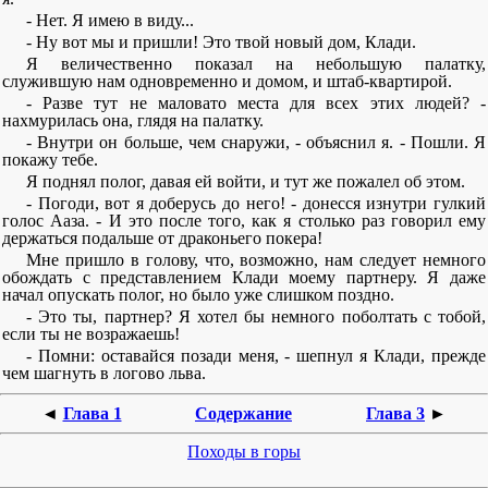
- Нет. Я имею в виду...
- Ну вот мы и пришли! Это твой новый дом, Клади.
Я величественно показал на небольшую палатку,
служившую нам одновременно и домом, и штаб-квартирой.
- Разве тут не маловато места для всех этих людей? -
нахмурилась она, глядя на палатку.
- Внутри он больше, чем снаружи, - объяснил я. - Пошли. Я
покажу тебе.
Я поднял полог, давая ей войти, и тут же пожалел об этом.
- Погоди, вот я доберусь до него! - донесся изнутри гулкий
голос Ааза. - И это после того, как я столько раз говорил ему
держаться подальше от драконьего покера!
Мне пришло в голову, что, возможно, нам следует немного
обождать с представлением Клади моему партнеру. Я даже
начал опускать полог, но было уже слишком поздно.
- Это ты, партнер? Я хотел бы немного поболтать с тобой,
если ты не возражаешь!
- Помни: оставайся позади меня, - шепнул я Клади, прежде
чем шагнуть в логово льва.
◄
Глава 1
Содержание
Глава 3
►
Походы в горы