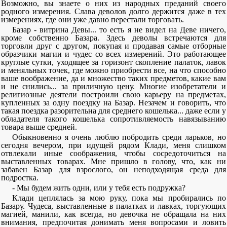
Возможно, вы знаете о них из народных преданий своего
родного измерения. Слава деволов долго держится даже в тех
измерениях, где они уже давно перестали торговать.
Базар - витрина Девы... то есть я не видел на Деве ничего,
кроме собственно Базара. Здесь деволы встречаются для
торговли друг с другом, покупая и продавая самые отборные
образчики магии и чудес со всех измерений. Это работающее
круглые сутки, уходящее за горизонт скопление палаток, лавок
и меняльных точек, где можно приобрести все, на что способно
ваше воображение, да и множество таких предметов, какие вам
и не снились... за приличную цену. Многие изобретатели и
религиозные деятели построили свою карьеру на предметах,
купленных за одну поездку на Базар. Незачем и говорить, что
такая поездка разорительна для среднего кошелька... даже если у
обладателя такого кошелька сопротивляемость навязыванию
товара выше средней.
Обыкновенно я очень люблю побродить среди ларьков, но
сегодня вечером, при идущей рядом Клади, меня слишком
отвлекали иные соображения, чтобы сосредоточиться на
выставленных товарах. Мне пришло в голову, что, как ни
забавен Базар для взрослого, он неподходящая среда для
подростка.
- Мы будем жить одни, или у тебя есть подружка?
Клади цеплялась за мою руку, пока мы пробирались по
Базару. Чудеса, выставленные в палатках и лавках, торгующих
магией, манили, как всегда, но девочка не обращала на них
внимания, предпочитая донимать меня вопросами и ловить