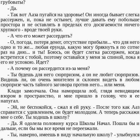
грубоваты?
- Да.
- Так вот Ааза пугайся на здоровье! Он иногда бывает слегка
рассержен, и, пока не остынет, лучше давать ему побольше
простора и не оставлять в пределах его досягаемости ничего
хрупкого - вроде твоей руки.
- А что его может рассердить?
- О, погода, потеря денег, отсутствие прибыли... что для него
одно и то же... любая ерунда, какую могу брякнуть я по сотне
раз на дню... и ты! Боюсь, он будет слегка рассержен, когда
встретится с тобой, поэтому оставайся у меня за спиной, пока я
его не успокою. Идет?
- А почему он рассердится из-за меня?
- Ты будешь для него сюрпризом, а он не любит сюрпризов.
Видишь ли, он очень мнителен и склонен видеть в любом
сюрпризе часть тайного заговора против него... или меня.
Клади замолчала. Она наморщила лоб, глядя невидящим
взором в пространство, и мне пришло в голову, что я ее
напугал.
- Эй, не беспокойся, - сжал я ей руку. - После того как Ааз
справится с удивлением, он будет молодцом. А теперь расскажи
мне о себе. Ты ходишь в школу?
- Да. Я одолела половину курса Школы Начал. Пошла бы и
дальше, если бы мы все время не переезжали.
- Ты, наверно, имеешь в виду начальную школу? - улыбнулся
я.