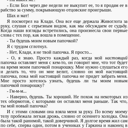
- Если Бол через две недели не выкупит ее, то я продам ее в
рабство за сумму, покрывающую отцовские проигрыши.
Шах и мат!
Я посмотрел на Клади. Она все еще держала Живоглота за
руку, слушая с серьезным видом, как мы обсуждаем ее судьбу.
Когда наши взгляды встретились, она произнесла свои первые
слова с тех пор, как вошла в помещение.
- Ты будешь моим новым папочкой?
Я с трудом сглотнул.
- Нет, Клади, я не твой папочка. Я просто...
- О, я знаю. Просто каждый раз, когда мой
настоящий
папочка оставляет меня с кем-то, он говорит мне, что тот будет
на время моим папочкой понарошку. Мне нужно слушаться его
и делать то, что он мне велит, словно он мой настоящий
папочка, пока мой настоящий папочка не придет забрать меня.
Мне просто хотелось узнать, будешь ли ты моим новым
папочкой понарошку?
- Гм-м-м...
- Наверно, будешь. Ты хороший. Не похож на некоторых из
тех обормотов, с которыми он оставлял меня раньше. Так что,
ты мой новый папочка?
И с этими словами она взяла меня за руку. По всему моему
телу пробежала легкая дрожь, словно от осеннего холодка. Она
была такой ранимой, такой доверчивой. Я долгое время жил сам
по себе, сперва один, потом в учениках у Гаркина и наконец в