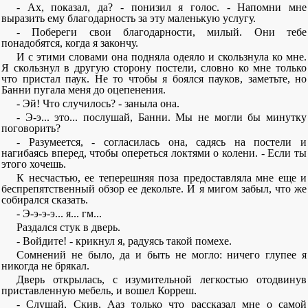
- Ах, показал, да? - понизил я голос. - Напомни мне
выразить ему благодарность за эту маленькую услугу.
- Побереги свои благодарности, милый. Они тебе
понадобятся, когда я закончу.
И с этими словами она подняла одеяло и скользнула ко мне.
Я скользнул в другую сторону постели, словно ко мне только
что пристал паук. Не то чтобы я боялся пауков, заметьте, но
Банни пугала меня до оцепенения.
- Эй! Что случилось? - заныла она.
- Э-э... это... послушай, Банни. Мы не могли бы минутку
поговорить?
- Разумеется, - согласилась она, садясь на постели и
нагибаясь вперед, чтобы опереться локтями о колени. - Если ты
этого хочешь.
К несчастью, ее теперешняя поза предоставляла мне еще и
беспрепятственный обзор ее декольте. И я мигом забыл, что же
собирался сказать.
- Э-э-э-э... я... гм...
Раздался стук в дверь.
- Войдите! - крикнул я, радуясь такой помехе.
Сомнений не было, да и быть не могло: ничего глупее я
никогда не брякал.
Дверь открылась, с изумительной легкостью отодвинув
приставленную мебель, и вошел Корреш.
- Слушай, Скив, Ааз только что рассказал мне о самой