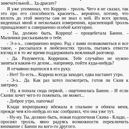
замечательной... Зд-драсьте?
Я уже упоминал, что Корреш - тролль. Чего я не сказал, так
это про его способность краснеть... вероятно, потому, что
вплоть до этой минуты сам не знал о ней. Из всех зрелищ,
виденных мной в нескольких измерениях, краснеющий тролль
принадлежит к совершенно особой категории.
- Ты, должно быть, Корреш! - прощебетала Банни. -
Мальчики рассказывали о тебе.
- Э-э-э... совершенно верно. Рад с вами познакомиться и все
такое, - рассыпался в любезностях тролль, пытаясь отвести
взгляд и в то же время поддерживать вежливый разговор.
- Да. Разумеется, Коррешок. Тебе случайно не нужно
заняться каким-то делом... например, пойти куда-нибудь?
Я отчаянно вцепился в его руку.
- Нет! То есть... Корреш всегда заходит, едва настанет утро.
- Э-э... Да. Как раз хотел посмотреть, готов ли Скив к
завтраку.
- Ну, я попала сюда первой, - ощетинилась Банни. - И если
Скиви хочет чего-то пожевать, он может...
- Доброе утро, папочка!
Клади вприпрыжку вбежала в спальню и обняла меня,
прежде чем кто-нибудь из нас сообразил, что она уже тут.
- Ну-ну. Ты, должно быть, новая подопечная Скива - Клади, -
просиял тролль, явно радуясь возможности переключить
внимание с Банни на кого-то другого.