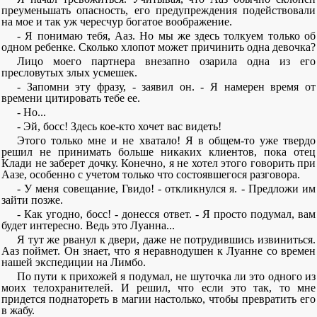
преуменьшать опасность, его предупреждения подействовали
на мое и так уж чересчур богатое воображение.
- Я понимаю тебя, Ааз. Но мы же здесь толкуем только об
одном ребенке. Сколько хлопот может причинить одна девочка?
Лицо моего партнера внезапно озарила одна из его
пресловутых злых усмешек.
- Запомни эту фразу, - заявил он. - Я намерен время от
времени цитировать тебе ее.
- Но...
- Эй, босс! Здесь кое-кто хочет вас видеть!
Этого только мне и не хватало! Я в общем-то уже твердо
решил не принимать больше никаких клиентов, пока отец
Клади не заберет дочку. Конечно, я не хотел этого говорить при
Аазе, особенно с учетом только что состоявшегося разговора.
- У меня совещание, Гвидо! - откликнулся я. - Предложи им
зайти позже.
- Как угодно, босс! - донесся ответ. - Я просто подумал, вам
будет интересно. Ведь это Луанна...
Я тут же рванул к двери, даже не потрудившись извиниться.
Ааз поймет. Он знает, что я неравнодушен к Луанне со времен
нашей экспедиции на Лимбо.
По пути к прихожей я подумал, не шуточка ли это одного из
моих телохранителей. И решил, что если это так, то мне
придется поднатореть в магии настолько, чтобы превратить его
в жабу.