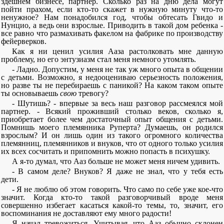
здешнем бизнесе, партнер. Сколько раз на дню дела могут
пойти прахом, если кто-то скажет в нужную минуту что-то
ненужное? Нам понадобился год, чтобы обтесать Гвидо и
Нунцио, а ведь они взрослые. Приводить в такой дом ребенка -
все равно что размахивать факелом на фабрике по производству
фейерверков.
Как я ни ценил усилия Ааза растолковать мне данную
проблему, но его энтузиазм стал меня немного утомлять.
- Ладно. Допустим, у меня не так уж много опыта в общении
с детьми. Возможно, я недооцениваю серьезность положения,
но разве ты не перебираешь с паникой? На каком таком опыте
ты основываешь
свою
тревогу?
- Шутишь? - впервые за весь наш разговор рассмеялся мой
партнер. - Всякий проживший столько веков, сколько я,
приобретает более чем достаточный опыт общения с детьми.
Помнишь моего племянника Руперта? Думаешь, он родился
взрослым? И он лишь один из такого огромного количества
племянниц, племянников и внуков, что от одного только усилия
их всех сосчитать и припомнить можно попасть в психушку.
А я-то думал, что Ааз больше не может меня ничем удивить.
- В самом деле? Внуков? Я даже не знал, что у тебя есть
дети.
- Я не люблю об этом говорить. Что само по себе уже кое-что
значит. Когда кто-то такой разговорчивый вроде меня
совершенно избегает касаться какой-то темы, то, значит, его
воспоминания не доставляют ему много радости!
Я начал тревожиться. Учитывая, что Ааз обычно склонен