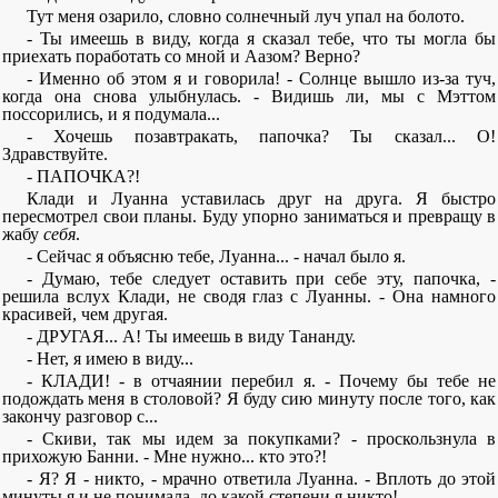
Тут меня озарило, словно солнечный луч упал на болото.
- Ты имеешь в виду, когда я сказал тебе, что ты могла бы
приехать поработать со мной и Аазом? Верно?
- Именно об этом я и говорила! - Солнце вышло из-за туч,
когда она снова улыбнулась. - Видишь ли, мы с Мэттом
поссорились, и я подумала...
- Хочешь позавтракать, папочка? Ты сказал... О!
Здравствуйте.
- ПАПОЧКА?!
Клади и Луанна уставилась друг на друга. Я быстро
пересмотрел свои планы. Буду упорно заниматься и превращу в
жабу
себя
.
- Сейчас я объясню тебе, Луанна... - начал было я.
- Думаю, тебе следует оставить при себе эту, папочка, -
решила вслух Клади, не сводя глаз с Луанны. - Она намного
красивей, чем другая.
- ДРУГАЯ... А! Ты имеешь в виду Тананду.
- Нет, я имею в виду...
- КЛАДИ! - в отчаянии перебил я. - Почему бы тебе не
подождать меня в столовой? Я буду сию минуту после того, как
закончу разговор с...
- Скиви, так мы идем за покупками? - проскользнула в
прихожую Банни. - Мне нужно... кто это?!
- Я? Я - никто, - мрачно ответила Луанна. - Вплоть до этой
минуты я и не понимала, до какой степени я никто!