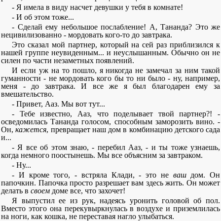
- Я имела в виду насчет девушки у тебя в комнате!
- И об этом тоже...
- Сделай ему небольшое послабление! А, Тананда? Это же
нецивилизованно - мордовать кого-то до завтрака.
Это сказал мой партнер, который на сей раз приблизился к
нашей группе неувиденным... и неуслышанным. Обычно он не
силен по части незаметных появлений.
И если уж на то пошло, я никогда не замечал за ним такой
гуманности - не мордовать кого бы то ни было - ну, например,
меня - до завтрака. И все же я был благодарен ему за
вмешательство.
- Привет, Ааз. Мы вот тут...
- Тебе известно, Ааз, что поделывает твой партнер?! -
осведомилась Тананда голосом, способным заморозить вино. -
Он,
кажется
, превращает наш дом в комбинацию детского сада
и...
- Я все об этом знаю, - перебил Ааз, - и ты тоже узнаешь,
когда немного поостынешь. Мы все объясним за завтраком.
- Ну...
- И кроме того, - встряла Клади, - это не
ваш
дом. Он
папочкин. Папочка просто разрешает вам здесь жить. Он может
делать в
своем
доме все, что захочет!
Я выпустил ее из рук, надеясь уронить головой об пол.
Вместо этого она перекувыркнулась в воздухе и приземлилась
на ноги, как кошка, не переставая нагло улыбаться.