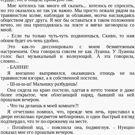
Мне хотелось так много ей сказать... хотелось ее спросить,
но это оказалось не так уж важно. Мы просто лежали рядом на
травянистом холме, наблюдая за облаками, молча наслаждаясь
обществом друг друга. Я мог бы оставаться в таком положении
вечно, но она приподнялась на локте и мягко заговорила со
мной.
- Если ты только чуть-чуть подвинешься, Скиви, то нам
обоим будет оч-чень удобно.
Это как-то диссонировало с моим безмятежным
настроением. Она говорила совсем не как Луанна. У Луанны
голос был музыкальный и волнующий. А эта говорила,
словно...
- БАННИ!
Я внезапно выпрямился, оказавшись отнюдь не на
травянистом взгорке, а в собственной постели.
- Ш-ш-ш-ш! Малышку разбудишь!
Она сидела на краю постели, одетая в нечто тонкое и даже
более открытое, чем облегающий наряд, бывший на ней
прошлым вечером.
- Что ты делаешь в моей комнате?!
Я отчетливо помнил, что, прежде чем лечь, приставил к
двери несколько предметов меблировки, и один быстрый взгляд
подтвердил, что те по-прежнему на месте.
- Потайной ход, - пояснила она, подмигнув. - Нунцио
показал мне его прошлым вечером.