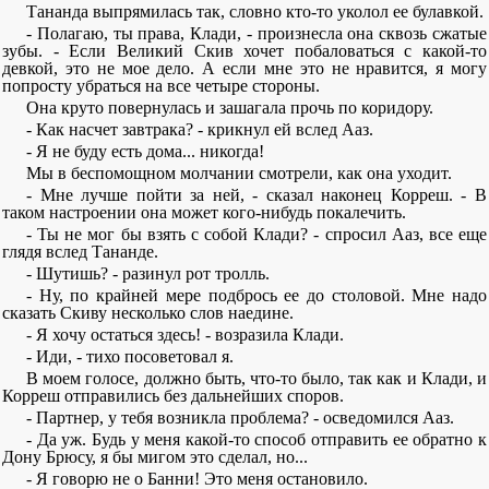
Тананда выпрямилась так, словно кто-то уколол ее булавкой.
- Полагаю, ты права, Клади, - произнесла она сквозь сжатые
зубы. - Если Великий Скив хочет побаловаться с какой-то
девкой, это не мое дело. А если мне это не нравится, я могу
попросту убраться на все четыре стороны.
Она круто повернулась и зашагала прочь по коридору.
- Как насчет завтрака? - крикнул ей вслед Ааз.
- Я не буду есть дома... никогда!
Мы в беспомощном молчании смотрели, как она уходит.
- Мне лучше пойти за ней, - сказал наконец Корреш. - В
таком настроении она может кого-нибудь покалечить.
- Ты не мог бы взять с собой Клади? - спросил Ааз, все еще
глядя вслед Тананде.
- Шутишь? - разинул рот тролль.
- Ну, по крайней мере подбрось ее до столовой. Мне надо
сказать Скиву несколько слов наедине.
- Я хочу остаться здесь! - возразила Клади.
- Иди, - тихо посоветовал я.
В моем голосе, должно быть, что-то было, так как и Клади, и
Корреш отправились без дальнейших споров.
- Партнер, у тебя возникла проблема? - осведомился Ааз.
- Да уж. Будь у меня какой-то способ отправить ее обратно к
Дону Брюсу, я бы мигом это сделал, но...
- Я говорю не о Банни! Это меня остановило.