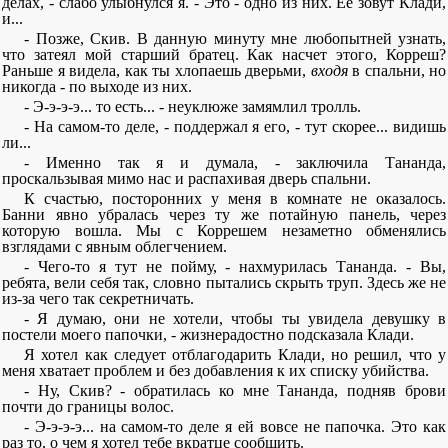
делах, - слабо улыбнулся я. - Это - одно из них. Ее зовут Клади,
и...
- Позже, Скив. В данную минуту мне любопытней узнать,
что затеял мой старший братец. Как насчет этого, Корреш?
Раньше я видела, как ты хлопаешь дверьми,
входя
в спальни, но
никогда - по выходе из них.
- Э-э-э-э... то есть... - неуклюже замямлил тролль.
- На самом-то деле, - поддержал я его, - тут скорее... видишь
ли...
- Именно так я и думала, - заключила Тананда,
проскальзывая мимо нас и распахивая дверь спальни.
К счастью, посторонних у меня в комнате не оказалось.
Банни явно убралась через ту же потайную панель, через
которую вошла. Мы с Коррешем незаметно обменялись
взглядами с явным облегчением.
- Чего-то я тут не пойму, - нахмурилась Тананда. - Вы,
ребята, вели себя так, словно пытались скрыть труп. Здесь же не
из-за чего так секретничать.
- Я думаю, они не хотели, чтобы ты увидела девушку в
постели моего папочки, - жизнерадостно подсказала Клади.
Я хотел как следует отблагодарить Клади, но решил, что у
меня хватает проблем и без добавления к их списку убийства.
- Ну, Скив? - обратилась ко мне Тананда, подняв брови
почти до границы волос.
- Э-э-э-э... на самом-то деле я ей вовсе не папочка. Это как
раз то, о чем я хотел тебе вкратце сообщить.