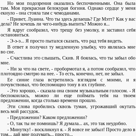
Но мои подозрения оказались беспочвенными. Она была
там. Моя прекрасная белокурая богиня. Однако сердце у меня
екнуло - она стояла там с чемоданами.
- Привет, Луанна. Что ты здесь делаешь? Где Мэтт? Как у вас
дела? Не хочешь ли чего-нибудь выпить? Можно я...
Я вдруг сообразил, что трещу без умолку, и заставил себя
остановиться.
- Э-э-э... Я просто пытался сказать, что рад тебя видеть.
В ответ я получил ту медленную улыбку, что являлась мне
во сне.
- Счастлива это слышать, Скив. Я боялась, что ты забыл обо
мне.
- Ни за что на свете, - пробормотал я, а потом сообразил, что
плотоядно смотрю на нее. - То есть, конечно, нет, не забыл.
Ее синие глаза встретились взглядом с моими, и я
почувствовал, что беспомощно тону в их глубине.
- Это хорошо, - сказала она своим музыкальным голосом. - Я
беспокоилась, можно ли еще поймать тебя на твоем
предложении, когда столько времени прошло.
Эти слова пробились сквозь туман, угрожавший окутать
весь мой рассудок.
- Предложении? Каком предложении?
- О, так ты не помнишь? Я думала... ах, это так неудобно.
- Минутку! - воскликнул я. - Я вовсе не забыл! Просто дело в
том... дай мне подумать... просто...