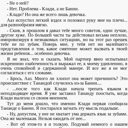
- Не о ней?
- Нет. Проблема - Клади, а не Банни.
- Клади? Но она же всего лишь девочка.
Ааз испустил легкий вздох и положил руку мне на плечо...
для разнообразия мягко.
- Скив, в прошлом я давал тебе много советов, одни лучше,
другие хуже. По большей части ты действовал весьма неплохо,
импровизируя в незнакомых ситуациях, но на этот раз орешек
тебе не по зубам. Поверь мне, у тебя нет ни малейшего
представления о том, какое смятение может вызвать в твоей
жизни ребенок... особенно девочка.
Я не знал, что и сказать. Мой партнер явно испытывал
искреннюю озабоченность и выражал ее, к моему удивлению, в
очень спокойной и сдержанной манере. И все же я не мог
согласиться с его словами.
- Брось, Ааз. Много ли хлопот она может причинить? Это
происшествие с Танандой случилось из-за Банни....
- ...после того как Клади начала трепать языком в
неподходящее время. Я уже заставил Тананду поостыть, когда
Клади вылезла со своим мнением.
Тут до меня дошло, что именно Клади первая сообщила
Тананде о Банни. Я постарался загнать эту мысль подальше.
- Ну, допустим, у нее не хватает ума держать язык за зубами.
Она же маленькая. Нельзя ожидать от нее...
- Вот об этом-то я и толкую. Подумай немного о нашем