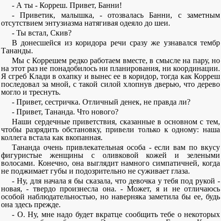
- А ты - Корреш. Привет, Банни!
- Приветик, малышка, - отозвалась Банни, с заметным
отсутствием энтузиазма натягивая одеяло до шеи.
- Ты встал, Скив?
В донесшейся из коридора речи сразу же узнавался тембр
Тананды.
Мы с Коррешем редко работаем вместе, в смысле на пару, но
на этот раз не понадобилось ни планирования, ни координации.
Я сгреб Клади в охапку и вынес ее в коридор, тогда как Корреш
последовал за мной, с такой силой хлопнув дверью, что дерево
могло и треснуть.
- Привет, сестричка. Отличный денек, не правда ли?
- Привет, Тананда. Что нового?
Наши сердечные приветствия, сказанные в основном с тем,
чтобы разрядить обстановку, привели только к одному: наша
коллега встала как вкопанная.
Тананда очень привлекательная особа - если вам по вкусу
фигуристые женщины с оливковой кожей и зелеными
волосами. Конечно, она выглядит намного симпатичней, когда
не поджимает губы и подозрительно не суживает глаза.
- Ну, для начала я бы сказала, что девочка у тебя под рукой -
новая, - твердо произнесла она. - Может, я и не отличаюсь
особой наблюдательностью, но наверняка заметила бы ее, будь
она здесь прежде.
- О. Ну, мне надо будет вкратце сообщить тебе о некоторых