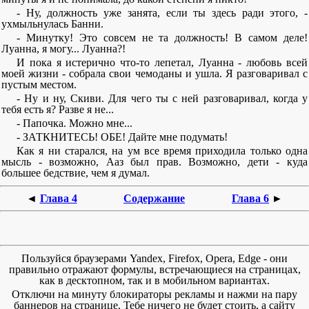
- Ну, должность уже занята, если ты здесь ради этого, -
ухмыльнулась Банни.
- Минутку! Это совсем не та должность! В самом деле!
Луанна, я могу... Луанна?!
И пока я истерично что-то лепетал, Луанна - любовь всей
моей жизни - собрала свои чемоданы и ушла. Я разговаривал с
пустым местом.
- Ну и ну, Скиви. Для чего ты с ней разговаривал, когда у
тебя есть я? Разве я не...
- Папочка. Можно мне...
- ЗАТКНИТЕСЬ! ОБЕ! Дайте мне подумать!
Как я ни старался, на ум все время приходила только одна
мысль - возможно, Ааз был прав. Возможно, дети - куда
большее бедствие, чем я думал.
◄
Глава 4
Содержание
Глава 6
►
Пользуйся браузерами Yandex, Firefox, Opera, Edge - они
правильно отражают формулы, встречающиеся на страницах,
как в десктопном, так и в мобильном вариантах.
Отключи на минуту блокираторы рекламы и нажми на пару
баннеров на странице. Тебе ничего не будет стоить, а сайту