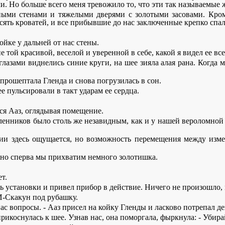
 Но больше всего меня тревожило то, что эти так называемые 
ными стенами и тяжелыми дверями с золотыми засовами. Кром
ять кроватей, и все прибывшие до нас заключенные крепко спал
йке у дальней от нас стены.
 той красивой, веселой и уверенной в себе, какой я видел ее все
глазами виднелись синие круги, на шее зияла алая рана. Когда 
прошептала Гленда и снова погрузилась в сон.
 пульсировали в такт ударам ее сердца.
лся Ааз, оглядывая помещение.
пленников было столь же незавидным, как и у нашей вероломной
ргии здесь ощущается, но возможность перемещения между изм
и, но сперва мы прихватим немного золотишка.
ет.
 установки и привел прибор в действие. Ничего не произошло, м
 И-Скакун под рубашку.
ас вопросы. - Ааз присел на койку Гленды и ласково потрепал д
рикоснулась к шее. Узнав нас, она поморгала, фыркнула: - Убира