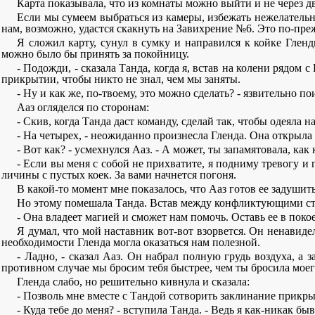
Карта показывала, что из комнаты можно выйти и не через дв
Если мы сумеем выбраться из камеры, избежать нежелательн
нам, возможно, удастся скакнуть на Завихрение №6. Это по-преж
Я сложил карту, сунул в сумку и направился к койке Гленд
можно было бы принять за покойницу.
- Подожди, - сказала Танда, когда я, встав на колени рядом 
прикрытии, чтобы никто не знал, чем мы заняты.
- Ну и как же, по-твоему, это можно сделать? - язвительно по
Ааз огляделся по сторонам:
- Скив, когда Танда даст команду, сделай так, чтобы одеяла 
- На четырех, - неожиданно произнесла Гленда. Она открыла 
- Вот как? - усмехнулся Ааз. - А может, ты запамятовала, ка
- Если вы меня с собой не прихватите, я подниму тревогу и п
личины с пустых коек. За вами начнется погоня.
В какой-то момент мне показалось, что Ааз готов ее задушить
Но этому помешала Танда. Встав между конфликтующими сторо
- Она владеет магией и сможет нам помочь. Оставь ее в покое
Я думал, что мой наставник вот-вот взорвется. Он ненавидел
необходимости Гленда могла оказаться нам полезной.
- Ладно, - сказал Ааз. Он набрал полную грудь воздуха, а 
противном случае мы бросим тебя быстрее, чем ты бросила мое
Гленда слабо, но решительно кивнула и сказала:
- Позволь мне вместе с Тандой сотворить заклинание прикры
- Куда тебе до меня? - вступила Танда. - Ведь я как-никак б