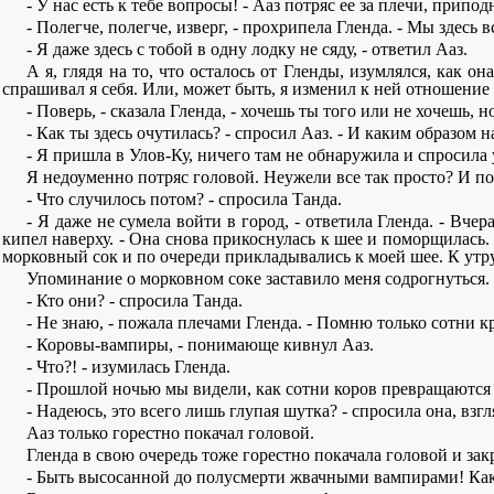
- У нас есть к тебе вопросы! - Ааз потряс ее за плечи, припо
- Полегче, полегче, изверг, - прохрипела Гленда. - Мы здесь в
- Я даже здесь с тобой в одну лодку не сяду, - ответил Ааз.
А я, глядя на то, что осталось от Гленды, изумлялся, как о
спрашивал я себя. Или, может быть, я изменил к ней отношение
- Поверь, - сказала Гленда, - хочешь ты того или не хочешь, 
- Как ты здесь очутилась? - спросил Ааз. - И каким образом 
- Я пришла в Улов-Ку, ничего там не обнаружила и спросила у
Я недоуменно потряс головой. Неужели все так просто? И по
- Что случилось потом? - спросила Танда.
- Я даже не сумела войти в город, - ответила Гленда. - Вче
кипел наверху. - Она снова прикоснулась к шее и поморщилась.
морковный сок и по очереди прикладывались к моей шее. К утру
Упоминание о морковном соке заставило меня содрогнуться.
- Кто они? - спросила Танда.
- Не знаю, - пожала плечами Гленда. - Помню только сотни 
- Коровы-вампиры, - понимающе кивнул Ааз.
- Что?! - изумилась Гленда.
- Прошлой ночью мы видели, как сотни коров превращаются в
- Надеюсь, это всего лишь глупая шутка? - спросила она, взгл
Ааз только горестно покачал головой.
Гленда в свою очередь тоже горестно покачала головой и зак
- Быть высосанной до полусмерти жвачными вампирами! Как