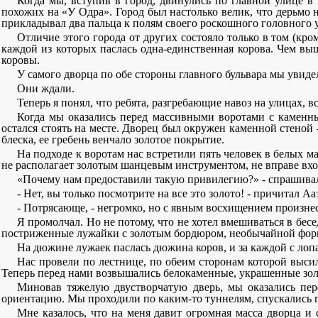
Когда мы, вступив в город, двинулись по главной улице в
похожих на «У Одра». Город был настолько велик, что дерьмо 
прикладывал два пальца к полям своего роскошного головного у
Отличие этого города от других состояло только в том (кро
каждой из которых паслась одна-единственная корова. Чем в
коровы.
У самого дворца по обе стороны главного бульвара мы увиде
Они ждали.
Теперь я понял, что ребята, разгребающие навоз на улицах, в
Когда мы оказались перед массивными воротами с каменны
остался стоять на месте. Дворец был окружен каменной стеной 
блеска, ее гребень венчало золотое покрытие.
На подходе к воротам нас встретили пять человек в белых м
не располагает золотым шанцевым инструментом, не вправе вхо
«Почему нам предоставили такую привилегию?» - спрашивал 
- Нет, вы только посмотрите на все это золото! - причитал 
- Потрясающе, - негромко, но с явным восхищением произне
Я промолчал. Но не потому, что не хотел вмешиваться в бес
постриженные лужайки с золотым бордюром, необычайной форм
На дюжине лужаек паслась дюжина коров, и за каждой с лоп
Нас провели по лестнице, по обеим сторонам которой выси
Теперь перед нами возвышались белокаменные, украшенные золо
Миновав тяжелую двустворчатую дверь, мы оказались пер
ориентацию. Мы проходили по каким-то туннелям, спускались п
Мне казалось, что на меня давит огромная масса дворца и