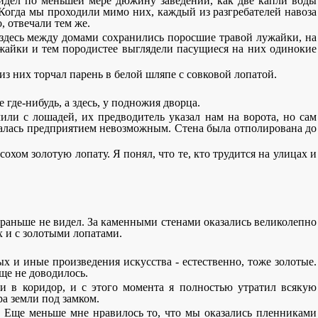
видел по меньшей мере дюжину заведений, как две капли воды
 Когда мы проходили мимо них, каждый из разгребателей навоза
, отвечали тем же.
о, здесь между домами сохранились поросшие травой лужайки, на
жайки и тем породистее выглядели пасущиеся на них одинокие
з них торчал парень в белой шляпе с совковой лопатой.
 где-нибудь, а здесь, у подножия дворца.
ли с лошадей, их предводитель указал нам на ворота, но сам
казалась предприятием невозможным. Стена была отполирована до
хом золотую лопату. Я понял, что те, кто трудится на улицах и
я раньше не видел. За каменными стенами оказались великолепно
 и с золотыми лопатами.
 и иные произведения искусства - естественно, тоже золотые.
ще не доводилось.
и в коридор, и с этого момента я полностью утратил всякую
а земли под замком.
ь. Еще меньше мне нравилось то, что мы оказались пленниками