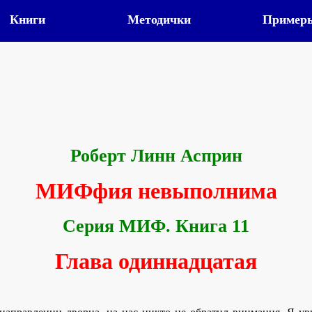
Книги
Методички
Пример
Роберт Линн Асприн
МИФфия невыполнима
Серия МИФ. Книга 11
Глава одиннадцатая