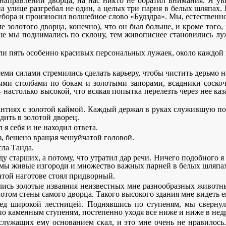
 направлении дворца, на нас никто не обратил внимания. Я у
на улице разгребал не один, а целых три парня в белых шляпах.
бора и произносил волшебное слово «Будздра». Мы, естественно
ме золотого дворца, конечно), что он был больше, и кроме тог
ыше мы поднимались по склону, тем живописнее становились лу
ли пять особенно красивых персональных лужаек, около каждой и
семи силами стремились сделать карьеру, чтобы чистить дерьмо не
ми столбами по бокам и золотыми запорами, всадники соскочи
- настолько высокой, что всякая попытка перелезть через нее 
антиях с золотой каймой. Каждый держал в руках служившую посо
дить в золотой дворец.
я себя и не находил ответа.
Ааз, бешено вращая чешуйчатой головой.
сла Танда.
еду старших, а потому, что утратил дар речи. Ничего подобного 
ы живые изгороди и множество важных парней в белых шляпах
атой наготове стоял придворный.
лись золотые изваяния неизвестных мне разнообразных животных
том стены самого дворца. Такого высокого здания мне видеть е
ед широкой лестницей. Поднявшись по ступеням, мы свернул
о каменным ступеням, постепенно уходя все ниже и ниже в недр
 служащих ему основанием скал, и это мне очень не нравилос