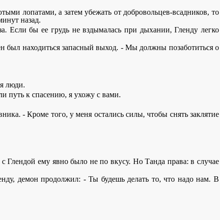
тыми лопатами, а затем убежать от добровольцев-всадников, то
минут назад.
за. Если бы ее грудь не вздымалась при дыхании, Гленду легко
олжен был находиться запасный выход. - Мы должны позаботиться о
ся люди.
ли путь к спасению, я ухожу с вами.
вника. - Кроме того, у меня остались силы, чтобы снять заклятие
 с Глендой ему явно было не по вкусу. Но Танда права: в случае
енду, демон продолжил: - Ты будешь делать то, что надо нам. В