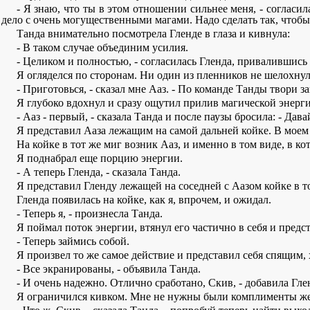
- Я знаю, что ты в этом отношении сильнее меня, - соглас
дело с очень могущественными магами. Надо сделать так, чтобы
Танда внимательно посмотрела Гленде в глаза и кивнула:
- В таком случае объединим усилия.
- Целиком и полностью, - согласилась Гленда, привалившись
Я огляделся по сторонам. Ни один из пленников не шелохнул
- Приготовься, - сказал мне Ааз. - По команде Танды твори
Я глубоко вдохнул и сразу ощутил прилив магической энергии
- Ааз - первый, - сказала Танда и после паузы бросила: - Дава
Я представил Ааза лежащим на самой дальней койке. В моем
На койке в тот же миг возник Ааз, и именно в том виде, в ко
Я поднабрал еще порцию энергии.
- А теперь Гленда, - сказала Танда.
Я представил Гленду лежащей на соседней с Аазом койке в то
Гленда появилась на койке, как я, впрочем, и ожидал.
- Теперь я, - произнесла Танда.
Я поймал поток энергии, втянул его частично в себя и предс
- Теперь займись собой.
Я произвел то же самое действие и представил себя спящим, х
- Все экранированы, - объявила Танда.
- И очень надежно. Отлично сработано, Скив, - добавила Гле
Я ограничился кивком. Мне не нужны были комплименты жен