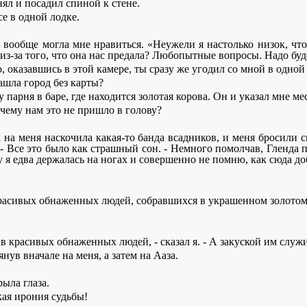
днял и посадил спиной к стене.
се в одной лодке.
на вообще могла мне нравиться. «Неужели я настолько низок, чт
 из-за того, что она нас предала? Любопытные вопросы. Надо бу
но, оказавшись в этой камере, ты сразу же угодил со мной в одной
нашла город без карты?
 парня в баре, где находится золотая корова. Он и указал мне ме
чему нам это не пришло в голову?
ра на меня наскочила какая-то банда всадников, и меня бросили 
 - Все это было как страшный сон. - Немного помолчав, Гленда п
 я едва держалась на ногах и совершенно не помню, как сюда до
красивых обнаженных людей, собравшихся в украшенном золотом б
 красивых обнаженных людей, - сказал я. - А закуской им служ
янув вначале на меня, а затем на Ааза.
рыла глаза.
ая ирония судьбы!