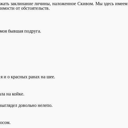
держать заклинание личины, наложенное Скивом. Мы здесь имеем
имости от обстоятельств.
 моя бывшая подруга.
я и о красных ранах на шее.
ла на койке.
 выглядел довольно нелепо.
осом.