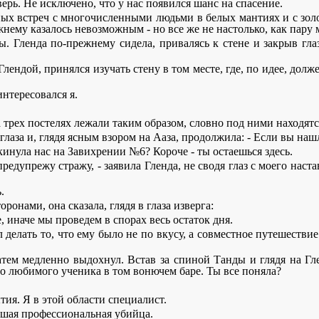
ерь. Не исключено, что у нас появился шанс на спасение.
ых встреч с многочисленными людьми в белых мантиях и с золо
нему казалось невозможным - но все же не настолько, как пару 
ы. Гленда по-прежнему сидела, привалясь к стене и закрыв гла
с Глендой, принялся изучать стену в том месте, где, по идее, д
интересовался я.
на трех постелях лежали таким образом, словно под ними находят
глаза и, глядя ясным взором на Ааза, продолжила: - Если вы наш
к кинула нас на Завихрении №6? Короче - ты остаешься здесь.
редупрежу стражу, - заявила Гленда, не сводя глаз с моего наста
.
нами, она сказала, глядя в глаза изверга:
, иначе мы проведем в спорах весь остаток дня.
 делать то, что ему было не по вкусу, а совместное путешествие
затем медленно выдохнул. Встав за спиной Танды и глядя на Гл
го любимого ученика в том вонючем баре. Ты все поняла?
тия. Я в этой области специалист.
ывшая профессиональная убийца.