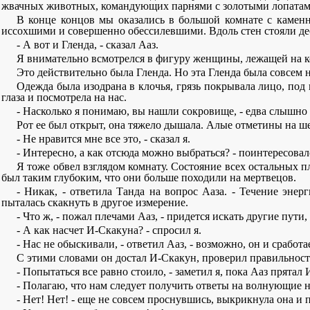
жвачных животных, командующих парнями с золотыми лопатами.
В конце концов мы оказались в большой комнате с камен
иссохшими и совершенно обессилевшими. Вдоль стен стояли дес
- А вот и Гленда, - сказал Ааз.
Я внимательно всмотрелся в фигуру женщины, лежащей на ко
Это действительно была Гленда. Но эта Гленда была совсем не
Одежда была изодрана в клочья, грязь покрывала лицо, под 
глаза и посмотрела на нас.
- Насколько я понимаю, вы нашли сокровище, - едва слышно 
Рот ее был открыт, она тяжело дышала. Алые отметины на шее
- Не нравится мне все это, - сказал я.
- Интересно, а как отсюда можно выбраться? - поинтересова
Я тоже обвел взглядом комнату. Состояние всех остальных 
был таким глубоким, что они больше походили на мертвецов.
- Никак, - ответила Танда на вопрос Ааза. - Течение эне
пыталась скакнуть в другое измерение.
- Что ж, - пожал плечами Ааз, - придется искать другие пут
- А как насчет И-Скакуна? - спросил я.
- Нас не обыскивали, - ответил Ааз, - возможно, он и сработа
С этими словами он достал И-Скакун, проверил правильность
- Попытаться все равно стоило, - заметил я, пока Ааз прятал
- Полагаю, что нам следует получить ответы на волнующие н
- Нет! Нет! - еще не совсем проснувшись, выкрикнула она и п