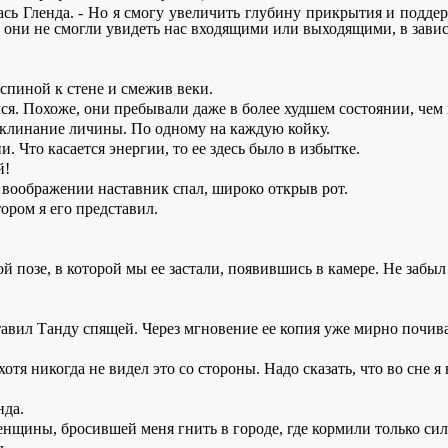
илась Гленда. - Но я смогу увеличить глубину прикрытия и под
 они не смогли увидеть нас входящими или выходящими, в завис
 спиной к стене и смежив веки.
ся. Похоже, они пребывали даже в более худшем состоянии, чем
 заклинание личины. По одному на каждую койку.
. Что касается энергии, то ее здесь было в избытке.
й!
 воображении наставник спал, широко открыв рот.
тором я его представил.
й позе, в которой мы ее застали, появившись в камере. Не забыл 
тавил Танду спящей. Через мгновение ее копия уже мирно почива
отя никогда не видел это со стороны. Надо сказать, что во сне я
нда.
щины, бросившей меня гнить в городе, где кормили только сил