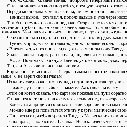
- Что ж, Скив, - сказала Танда, - попробуй теперь найти выхо
Я лег на живот и заполз под койку, стоящую рядом с кровать
Передо мной была каменная стена, ничем не отличающаяся от 
- Тайный выход, - объявил я, пополз дальше и уже через неск
Там было темно, словно в подвале. Оторвав полоску ткани о
каменной трубой пользовались очень давно. Если вообще п
отличался. Мои плечи - не очень широкие, надо сказать, - едва 
Через несколько секунд из того, что казалось твердым камнем
- Туннель прикрыт защитным экраном, - объявила она. - Экра
- Впечатляет, - просипела сидящая на каменном полу Гленда. -
Я молча достал карту, развернул и, подняв факел повыше, при
- Ах да. Понимаю, - кивнула Гленда, увидев в моих руках пе
Танда и Ааз склонились над листком.
Карта снова изменилась. Теперь в самом ее центре находилс
выше. Я не верил своим глазам.
Из карты следовало, что нам надо идти по туннелю до упора
- Похоже, у нас нет выбора, - заметил Ааз, глядя на карту.
Этим он хотел сказать, что карта не показывала пути обратно
Я подошел к стене и прикоснулся к тому месту, из которого 
- Боюсь, нам придется гоняться за этой коровой, пока мы не н
- Можно еще раз попытаться отнять у карты магические свойст
- Ни в коем случае! - возразила Танда. - Магия карты нам м
- Она права, - подхватила Гленда. - Не исключено, что этот