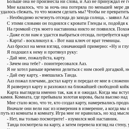
Больше она не произнесла ни слова, и Ааз не принуждал ее г
Мне казалось, что за ночь она потеряла по меньшей мере д
удалось сбежать, то что можем сделать мы? Чтобы не превратит
- Необходимо исчезнуть отсюда до захода солнца, - заявил Ааз
С этими словами он поднялся с кровати Гленды и, подойдя к 
На громкий стук моего наставника никто не появился. Похо
- Даже если нам и удастся выбраться отсюда, потребуется карт
- Карта! - воскликнул я. - Вот наш ключ от врат темницы.
Ааз бросил на меня взгляд, означающий примерно: «Ну и глу
Я подошел к нему и протянул руку:
- Дай мне, пожалуйста, карту.
- Зачем она тебе? - поинтересовался Ааз.
Я не хотел раньше времени делиться с ним своей догадкой, н
- Дай ему карту, - вмешалась Танда.
Ааз пожал плечами, достал карту и передал ее мне в сложенн
Я развернул карту и разложил на ближайшей свободной койке 
Карта выглядела именно так, как я и ожидал. Когда мы всту
камня. Комната, где пребывала золотая корова, была высоко над
Мне стало ясно, что те, кто создал карту, намеревались про
Вначале они вели нас из измерения в измерение, а когда мы ок
путь из комнаты в комнату. Игра мне не нравилась, но ход мысл
- Нет, вы только посмотрите! - изумился мой наставник.
Танда посмотрела на карту, а затем перевела взгляд на стену