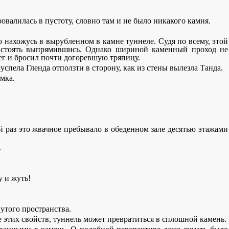
овалилась в пустоту, словно там и не было никакого камня.
о нахожусь в вырубленном в камне туннеле. Судя по всему, этой
г стоять выпрямившись. Однако шириной каменный проход не
ажег и бросил почти догоревшую тряпицу.
 успела Гленда отползти в сторону, как из стены вылезла Танда.
мка.
ей раз это жвачное пребывало в обеденном зале десятью этажами
.
у и жуть!
нутого пространства.
е этих свойств, туннель может превратиться в сплошной камень.