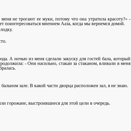
о меня не трогают ее муки, потому что она утратила красоту?» -
дет поинтересоваться мнением Ааза, когда мы вернемся домой.
 лодку.
сто.
сюда. А ночью из меня сделали закуску для гостей бала, который
родолжила: - Они насильно, стакан за стаканом, вливали в меня
бралась.
альном зале. В какой части дворца расположен зал, я не знаю.
или горожане, выстроившиеся для этой цели в очередь.