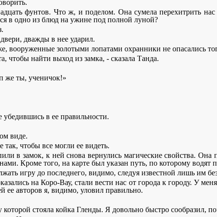
оворить.
вадцать фунтов. Что ж, и поделом. Она сумела перехитрить нас 
ься в одно из блюд на ужине под полной луной?
.
двери, дважды в нее ударил.
же, вооруженные золотыми лопатами охранники не опасались тог
а, чтобы найти выход из замка, - сказала Танда.
п же ты, ученичок!»
е убедившись в ее правильности.
ом виде.
так, чтобы все могли ее видеть.
пили в замок, к ней снова вернулись магические свойства. Она
 нами. Кроме того, на карте был указан путь, по которому водят
должать игру до последнего, видимо, следуя известной лишь им б
азались на Коро-Вау, стали вести нас от города к городу. У меня
ей ее авторов я, видимо, уловил правильно.
, у которой стояла койка Гленды. Я довольно быстро сообразил, п