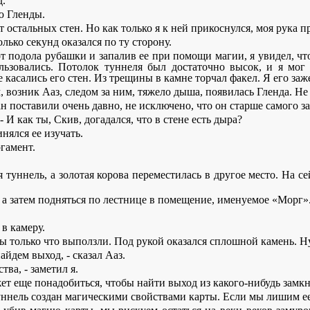
д.
ю Гленды.
остальных стен. Но как только я к ней прикоснулся, моя рука пр
олько секунд оказался по ту сторону.
т подола рубашки и запалив ее при помощи магии, я увидел, чт
ользовались. Потолок туннеля был достаточно высок, и я мо
не касались его стен. Из трещины в камне торчал факел. Я его з
, возник Ааз, следом за ним, тяжело дыша, появилась Гленда. Не
н поставили очень давно, не исключено, что он старше самого за
 И как ты, Скив, догадался, что в стене есть дыра?
нялся ее изучать.
ргамент.
я туннель, а золотая корова переместилась в другое место. На с
, а затем подняться по лестнице в помещение, именуемое «Морг»
 в камеру.
мы только что выползли. Под рукой оказался сплошной камень. Н
айдем выход, - сказал Ааз.
ва, - заметил я.
ожет еще понадобиться, чтобы найти выход из какого-нибудь замк
 туннель создан магическими свойствами карты. Если мы лишим е