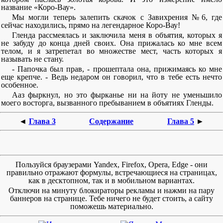
название «Коро-Вау».
Мы могли теперь залепить скачок с Завихрения №6, где
сейчас находились, прямо на легендарное Коро-Вау!
Гленда рассмеялась и заключила меня в объятия, которых я
не забуду до конца дней своих. Она прижалась ко мне всем
телом, и я затрепетал во множестве мест, часть которых я
называть не стану.
- Папочка был прав, - прошептала она, прижимаясь ко мне
еще крепче. - Ведь недаром он говорил, что в тебе есть нечто
особенное.
Ааз фыркнул, но это фырканье ни на йоту не уменьшило
моего восторга, вызванного пребыванием в объятиях Гленды.
◄
Глава 3
Содержание
Глава 5
►
Пользуйся браузерами Yandex, Firefox, Opera, Edge - они
правильно отражают формулы, встречающиеся на страницах,
как в десктопном, так и в мобильном вариантах.
Отключи на минуту блокираторы рекламы и нажми на пару
баннеров на странице. Тебе ничего не будет стоить, а сайту
поможешь материально.