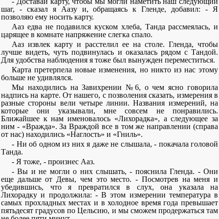
- Доставай карту, чтобы мы могли наметить наш следующий
шаг, - сказал я Аазу и, обращаясь к Гленде, добавил: - Я
позволяю ему носить карту.
Ааз едва не подавился куском хлеба, Танда рассмеялась, и
царящее в комнате напряжение слегка спало.
Ааз извлек карту и расстелил ее на столе. Гленда, чтобы
лучше видеть, чуть подвинулась и оказалась рядом с Тандой.
Для удобства наблюдения я тоже был вынужден переместиться.
Карта претерпела новые изменения, но никто из нас этому
больше не удивлялся.
Мы находились на Завихрении №6, о чем ясно говорила
надпись на карте. От нашего, с позволения сказать, измерения в
разные стороны вели четыре линии. Названия измерений, на
которые они указывали, мне совсем не понравились.
Ближайшее к нам именовалось «Лихорадка», а следующее за
ним - «Вражда». За Враждой все в том же направлении (справа
от нас) находились «Наглость» и «Гниль».
- Ни об одном из них я даже не слышала, - покачала головой
Танда.
- Я тоже, - произнес Ааз.
- Вы и не могли о них слышать, - пояснила Гленда. - Они
еще дальше от Девы, чем это место. - Посмотрев на меня и
убедившись, что я превратился в слух, она указала на
Лихорадку и продолжила: - В этом измерении температура в
самых прохладных местах и в холодное время года превышает
пятьдесят градусов по Цельсию, и мы сможем продержаться там
не более пяти минут.