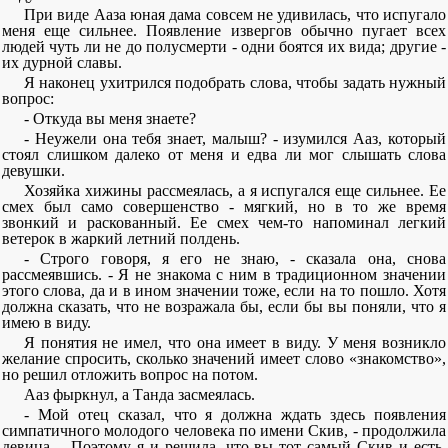
При виде Ааза юная дама совсем не удивилась, что испугало
меня еще сильнее. Появление извергов обычно пугает всех
людей чуть ли не до полусмерти - одни боятся их вида; другие -
их дурной славы.
Я наконец ухитрился подобрать слова, чтобы задать нужный
вопрос:
- Откуда вы меня знаете?
- Неужели она тебя знает, малыш? - изумился Ааз, который
стоял слишком далеко от меня и едва ли мог слышать слова
девушки.
Хозяйка хижины рассмеялась, а я испугался еще сильнее. Ее
смех был само совершенство - мягкий, но в то же время
звонкий и раскованный. Ее смех чем-то напоминал легкий
ветерок в жаркий летний полдень.
- Строго говоря, я его не знаю, - сказала она, снова
рассмеявшись. - Я не знакома с ним в традиционном значении
этого слова, да и в ином значении тоже, если на то пошло. Хотя
должна сказать, что не возражала бы, если бы вы поняли, что я
имею в виду.
Я понятия не имел, что она имеет в виду. У меня возникло
желание спросить, сколько значений имеет слово «знакомство»,
но решил отложить вопрос на потом.
Ааз фыркнул, а Танда засмеялась.
- Мой отец сказал, что я должна ждать здесь появления
симпатичного молодого человека по имени Скив, - продолжила
девица. - Поэтому я и решила, что вы тот самый Скив и есть,