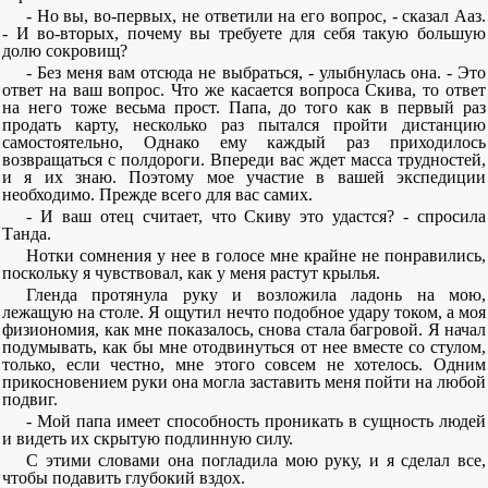
- Но вы, во-первых, не ответили на его вопрос, - сказал Ааз.
- И во-вторых, почему вы требуете для себя такую большую
долю сокровищ?
- Без меня вам отсюда не выбраться, - улыбнулась она. - Это
ответ на ваш вопрос. Что же касается вопроса Скива, то ответ
на него тоже весьма прост. Папа, до того как в первый раз
продать карту, несколько раз пытался пройти дистанцию
самостоятельно, Однако ему каждый раз приходилось
возвращаться с полдороги. Впереди вас ждет масса трудностей,
и я их знаю. Поэтому мое участие в вашей экспедиции
необходимо. Прежде всего для вас самих.
- И ваш отец считает, что Скиву это удастся? - спросила
Танда.
Нотки сомнения у нее в голосе мне крайне не понравились,
поскольку я чувствовал, как у меня растут крылья.
Гленда протянула руку и возложила ладонь на мою,
лежащую на столе. Я ощутил нечто подобное удару током, а моя
физиономия, как мне показалось, снова стала багровой. Я начал
подумывать, как бы мне отодвинуться от нее вместе со стулом,
только, если честно, мне этого совсем не хотелось. Одним
прикосновением руки она могла заставить меня пойти на любой
подвиг.
- Мой папа имеет способность проникать в сущность людей
и видеть их скрытую подлинную силу.
С этими словами она погладила мою руку, и я сделал все,
чтобы подавить глубокий вздох.