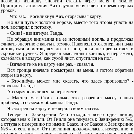
позволив излишку энергии стекать через меня в землю.
Принципу заземления Ааз научил меня еще во время первых
уроков.
- Что за!.. - воскликнул Ааз, отбрасывая карту.
Но наш путь к золотой корове, вместо того чтобы упасть на
пол, воспарил к потолку.
- Скив! - взвизгнула Танда.
Не обращая внимания на ее истошный вопль, я продолжал
сливать энергию с карты в землю. Наконец поток энергии начал
истощаться и истощался до тех пор, пока не превратился в
скромный ручеек. Я прервал мысленный контакт, и пергамент,
колеблясь в воздухе, как сухой лист, опустился на пол.
- Взгляните-ка на карту еще раз, - сказал я.
Вся троица вначале посмотрела на меня, а потом обратила
взоры на карту.
- Кто-нибудь может мне сказать, что здесь произошло? -
спросила Гленда.
Ааз мрачно пялился на пергамент.
- Мастер маг Скив только что разрешил массу наших
проблем, - со смехом объявила Танда.
Я смотрел на карту и не верил своим глазам.
Теперь от Завихрения №6 отходила всего одна линия,
которая вела к Гнили. От Гнили она тянулась к Завихрению №5,
а оттуда к измерению по имени Баасс, и от Баасса к Завихрению
№6 - то есть к нам. От нас линия продолжалась к измерению, в
котором паслась золотая корова. И это измерение имело