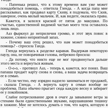
- Папенька решил, что к этому времени вам уже может
понадобиться помощь, - ответила Гленда. - А когда папа мне
рассказывал, как продавал карту Скиву, я подумала, что Скив,
наверное, очень милый мальчик. И, как видите, оказалась права.
Кажется, я залился краской от пяток до макушки. По
счастью, единственной видимой частью моего тела оставалось
лишь лицо.
Ааз фыркнул до неприличия громко, и этот звук повис в
хижине, словно неприятный запах.
- Почему ваш отец решил, что нам может понадобиться
помощь? - спросила Танда.
Гленда вернулась к разделке каравая. Выдержав некоторую
паузу, она, не поворачивая головы, небрежно бросила:
- Да потому, что никто еще не мог продвинуться дальше
этого места и вернуться живым.
- О-о-о, - протянул Ааз, - теперь я, кажется, все понял. Ваш
папаша продает карту снова и снова, а ваша задача возвращать
ее в семью.
- Если честно, ему изрядно надоело заниматься ее продажей,
- сказала Гленда. - А вернуть карту в семью вообще не
проблема. Папа обычно прыгает сюда каждую весну и забирает
ее у покойников.
Слабое потрескивание дров в очаге да завывание ветра за
стенами были единственными звуками, нарушавшими тишину
в хижине. Мне не хотелось думать о том, что карта, которую я