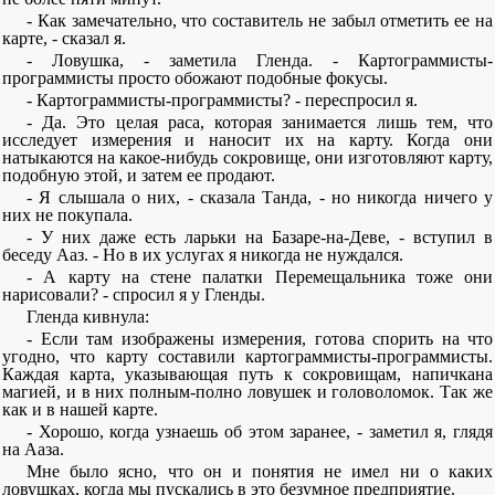
- Как замечательно, что составитель не забыл отметить ее на
карте, - сказал я.
- Ловушка, - заметила Гленда. - Картограммисты-
программисты просто обожают подобные фокусы.
- Картограммисты-программисты? - переспросил я.
- Да. Это целая раса, которая занимается лишь тем, что
исследует измерения и наносит их на карту. Когда они
натыкаются на какое-нибудь сокровище, они изготовляют карту,
подобную этой, и затем ее продают.
- Я слышала о них, - сказала Танда, - но никогда ничего у
них не покупала.
- У них даже есть ларьки на Базаре-на-Деве, - вступил в
беседу Ааз. - Но в их услугах я никогда не нуждался.
- А карту на стене палатки Перемещальника тоже они
нарисовали? - спросил я у Гленды.
Гленда кивнула:
- Если там изображены измерения, готова спорить на что
угодно, что карту составили картограммисты-программисты.
Каждая карта, указывающая путь к сокровищам, напичкана
магией, и в них полным-полно ловушек и головоломок. Так же
как и в нашей карте.
- Хорошо, когда узнаешь об этом заранее, - заметил я, глядя
на Ааза.
Мне было ясно, что он и понятия не имел ни о каких
ловушках, когда мы пускались в это безумное предприятие.