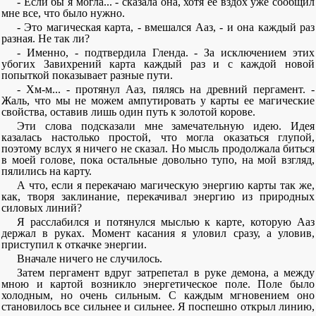
- Если бы я могла... - сказала она, хотя ее вздох уже сообщил
мне все, что было нужно.
- Это магическая карта, - вмешался Ааз, - и она каждый раз
разная. Не так ли?
- Именно, - подтвердила Гленда. - За исключением этих
убогих Завихрений карта каждый раз и с каждой новой
попыткой показывает разные пути.
- Хм-м... - протянул Ааз, пялясь на древний пергамент. -
Жаль, что мы не можем ампутировать у карты ее магические
свойства, оставив лишь один путь к золотой корове.
Эти слова подсказали мне замечательную идею. Идея
казалась настолько простой, что могла оказаться глупой,
поэтому вслух я ничего не сказал. Но мысль продолжала биться
в моей голове, пока остальные довольно тупо, на мой взгляд,
пялились на карту.
А что, если я перекачаю магическую энергию карты так же,
как, творя заклинание, перекачивал энергию из природных
силовых линий?
Я расслабился и потянулся мыслью к карте, которую Ааз
держал в руках. Момент касания я уловил сразу, а уловив,
приступил к откачке энергии.
Вначале ничего не случилось.
Затем пергамент вдруг затрепетал в руке демона, а между
мною и картой возникло энергетическое поле. Поле было
холодным, но очень сильным. С каждым мгновением оно
становилось все сильнее и сильнее. Я поспешно открыл линию,