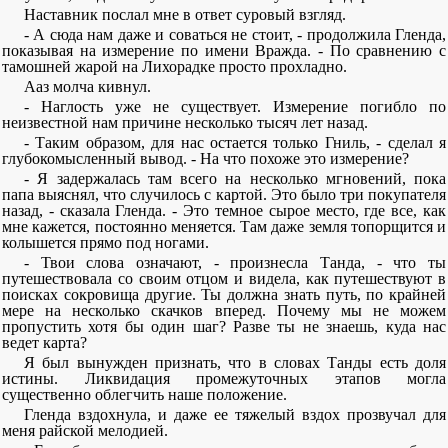
Наставник послал мне в ответ суровый взгляд.
- А сюда нам даже и соваться не стоит, - продолжила Гленда,
показывая на измерение по имени Вражда. - По сравнению с
тамошней жарой на Лихорадке просто прохладно.
Ааз молча кивнул.
- Наглость уже не существует. Измерение погибло по
неизвестной нам причине несколько тысяч лет назад.
- Таким образом, для нас остается только Гниль, - сделал я
глубокомысленный вывод. - На что похоже это измерение?
- Я задержалась там всего на несколько мгновений, пока
папа выяснял, что случилось с картой. Это было три покупателя
назад, - сказала Гленда. - Это темное сырое место, где все, как
мне кажется, постоянно меняется. Там даже земля топорщится и
колышется прямо под ногами.
- Твои слова означают, - произнесла Танда, - что ты
путешествовала со своим отцом и видела, как путешествуют в
поисках сокровища другие. Ты должна знать путь, по крайней
мере на несколько скачков вперед. Почему мы не можем
пропустить хотя бы один шаг? Разве ты не знаешь, куда нас
ведет карта?
Я был вынужден признать, что в словах Танды есть доля
истины. Ликвидация промежуточных этапов могла
существенно облегчить наше положение.
Гленда вздохнула, и даже ее тяжелый вздох прозвучал для
меня райской мелодией.