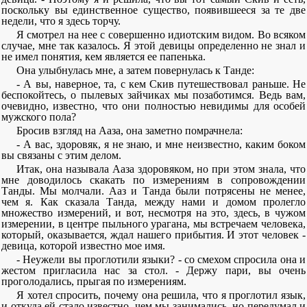
поскольку вы единственное существо, появившееся за те две
недели, что я здесь торчу.
Я смотрел на нее с совершенно идиотским видом. Во всяком
случае, мне так казалось. Я этой девицы определенно не знал и
не имел понятия, кем является ее папенька.
Она улыбнулась мне, а затем повернулась к Танде:
- А вы, наверное, та, с кем Скив путешествовал раньше. Не
беспокойтесь, о пылевых зайчиках мы позаботимся. Ведь вам,
очевидно, известно, что они полностью невидимы для особей
мужского пола?
Бросив взгляд на Ааза, она заметно помрачнела:
- А вас, здоровяк, я не знаю, и мне неизвестно, каким боком
вы связаны с этим делом.
Итак, она называла Ааза здоровяком, но при этом знала, что
мне доводилось скакать по измерениям в сопровождении
Танды. Мы молчали. Ааз и Танда были потрясены не менее,
чем я. Как сказала Танда, между нами и домом пролегло
множество измерений, и вот, несмотря на это, здесь, в чужом
измерении, в центре пыльного урагана, мы встречаем человека,
который, оказывается, ждал нашего прибытия. И этот человек -
девица, которой известно мое имя.
- Неужели вы проглотили языки? - со смехом спросила она и
жестом пригласила нас за стол. - Держу пари, вы очень
проголодались, прыгая по измерениям.
Я хотел спросить, почему она решила, что я проглотил язык,
и откуда ей стало известно, чем мы занимались, но передумал и