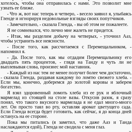
хотелось, чтобы она отправилась с нами. Это позволит мне
узнать ее ближе.
- Что ж, вот нас теперь и четверо, - весело заявил я, улыбаясь
Гленде и игнорируя недовольные взгляды своих попутчиков.
- Замечательно, - сказала Гленда, - вы об этом не пожалеете.
Я не сомневался, что лично мне жалеть не придется.
- Итак, мы разделим добычу на четверых, - уточнил Ааз,
чтобы устранить все неясности.
- После того, как рассчитаемся с Перемещальником, -
напомнил я.
- Да. После того, как мы отдадим Перемещальнику его
двадцать пять процентов, - глядя на Танду и чуть ли не
выплевывая слова, произнес мой наставник.
- Каждый из нас тем не менее получит более чем достаточно,
- сказала Гленда, раздавая каждому по ломтю свежего хлеба. -
Если мы, конечно, доберемся до золотой коровы и заберем
богатство.
Я взял здоровенный ломоть хлеба из ее рук и яблочный
мармелад из стоящей на столе вазы. Откусив разок, я сразу
понял, что такого вкусного мармелада я не едал много-много
лет. Он просто таял во рту, оставляя аромат цветущего сада.
Если Гленда всегда будет готовить, как сейчас, я до конца дней
останусь на ее стороне.
Пока мы питались (я заметил, что даже Ааз и Танда
наслаждаются едой), Гленда не сводила с меня глаз.