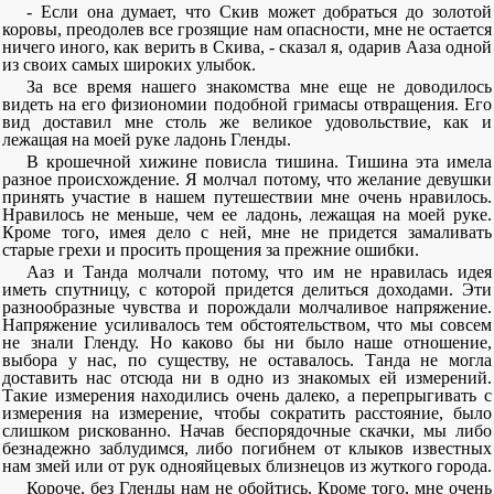
- Если она думает, что Скив может добраться до золотой
коровы, преодолев все грозящие нам опасности, мне не остается
ничего иного, как верить в Скива, - сказал я, одарив Ааза одной
из своих самых широких улыбок.
За все время нашего знакомства мне еще не доводилось
видеть на его физиономии подобной гримасы отвращения. Его
вид доставил мне столь же великое удовольствие, как и
лежащая на моей руке ладонь Гленды.
В крошечной хижине повисла тишина. Тишина эта имела
разное происхождение. Я молчал потому, что желание девушки
принять участие в нашем путешествии мне очень нравилось.
Нравилось не меньше, чем ее ладонь, лежащая на моей руке.
Кроме того, имея дело с ней, мне не придется замаливать
старые грехи и просить прощения за прежние ошибки.
Ааз и Танда молчали потому, что им не нравилась идея
иметь спутницу, с которой придется делиться доходами. Эти
разнообразные чувства и порождали молчаливое напряжение.
Напряжение усиливалось тем обстоятельством, что мы совсем
не знали Гленду. Но каково бы ни было наше отношение,
выбора у нас, по существу, не оставалось. Танда не могла
доставить нас отсюда ни в одно из знакомых ей измерений.
Такие измерения находились очень далеко, а перепрыгивать с
измерения на измерение, чтобы сократить расстояние, было
слишком рискованно. Начав беспорядочные скачки, мы либо
безнадежно заблудимся, либо погибнем от клыков известных
нам змей или от рук однояйцевых близнецов из жуткого города.
Короче, без Гленды нам не обойтись. Кроме того, мне очень