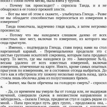
носил с собой почти месяц, была взята у трупов.
- Почему так происходит? - спросила Танда, и я не
обнаружил в ее голосе прежней злости.
- Вот вы мне об этом и скажете, - улыбнулась Гленда. - Разве
не вы обладаете способностью переноситься из измерения в
измерение?
Танда помолчала, задумчиво глядя вдаль, а затем негромко
произнесла:
- Потому что мы находимся слишком далеко от всех
известных мне мест, включая то измерение, из которого мы
сюда прыгнули.
- Именно, - подтвердила Гленда, ставя перед нами на стол
нарезанный каравай. - Перемещальники проделали это с
шестью группами искателей сокровищ, которым папа продавал
карту. То место, где мы находимся (а это - Завихрение №6),
весьма удалено от всех известных измерений, включая
измерения, отмеченные на карте. Никто, кроме самых опытных
прыгунов по измерениям, не в состоянии отсюда выбраться. До
того как я обустроила эту хижину несколько недель назад, здесь
стояла лишь оболочка дома из полусгнивших бревен.
- Значит, мы были обречены на голодную смерть? - спросил
я.
- Да, со временем вы умерли бы от голода или, не выдержав
мучений, совершили скачок в неизвестном направлении и
заблудились, - сказала Гленда, придвигая стул и садясь рядом со
мной. - Папа проследил путь двух групп, - продолжила она, -
обе настигла мучительная смерть от существ, с которыми