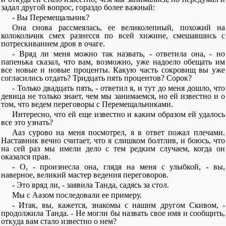
задал другой вопрос, гораздо более важный:
- Вы Перемещальник?
Она снова рассмеялась, ее великолепный, похожий на
колокольчик смех разнесся по всей хижине, смешавшись с
потрескиванием дров в очаге.
- Вряд ли меня можно так назвать, - ответила она, - но
папенька сказал, что вам, возможно, уже надоело обещать им
все новые и новые проценты. Какую часть сокровищ вы уже
согласились отдать? Тридцать пять процентов? Сорок?
- Только двадцать пять, - ответил я, и тут до меня дошло, что
девица не только знает, чем мы занимаемся, но ей известно и о
том, что ведем переговоры с Перемещальниками.
Интересно, что ей еще известно и каким образом ей удалось
все это узнать?
Ааз сурово на меня посмотрел, я в ответ пожал плечами.
Наставник вечно считает, что я слишком болтлив, и боюсь, что
на сей раз мы имели дело с тем редким случаем, когда он
оказался прав.
- О, - произнесла она, глядя на меня с улыбкой, - вы,
наверное, великий мастер ведения переговоров.
- Это вряд ли, - заявила Танда, садясь за стол.
Мы с Аазом последовали ее примеру.
- Итак, вы, кажется, знакомы с нашим другом Скивом, -
продолжила Танда. - Не могли бы назвать свое имя и сообщить,
откуда вам стало известно о нем?