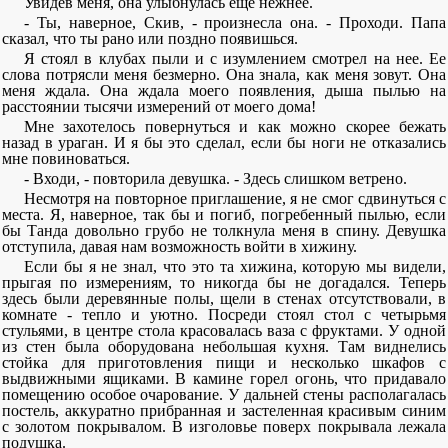
Увидев меня, она улыбнулась еще нежнее.
- Ты, наверное, Скив, - произнесла она. - Проходи. Папа
сказал, что ты рано или поздно появишься.
Я стоял в клубах пыли и с изумлением смотрел на нее. Ее
слова потрясли меня безмерно. Она знала, как меня зовут. Она
меня ждала. Она ждала моего появления, дыша пылью на
расстоянии тысячи измерений от моего дома!
Мне захотелось повернуться и как можно скорее бежать
назад в ураган. И я бы это сделал, если бы ноги не отказались
мне повиноваться.
- Входи, - повторила девушка. - Здесь слишком ветрено.
Несмотря на повторное приглашение, я не смог сдвинуться с
места. Я, наверное, так бы и погиб, погребенный пылью, если
бы Танда довольно грубо не толкнула меня в спину. Девушка
отступила, давая нам возможность войти в хижину.
Если бы я не знал, что это та хижина, которую мы видели,
прыгая по измерениям, то никогда бы не догадался. Теперь
здесь были деревянные полы, щели в стенах отсутствовали, в
комнате - тепло и уютно. Посреди стоял стол с четырьмя
стульями, в центре стола красовалась ваза с фруктами. У одной
из стен была оборудована небольшая кухня. Там виднелись
стойка для приготовления пищи и несколько шкафов с
выдвижными ящиками. В камине горел огонь, что придавало
помещению особое очарование. У дальней стены располагалась
постель, аккуратно прибранная и застеленная красивым синим
с золотом покрывалом. В изголовье поверх покрывала лежала
подушка.