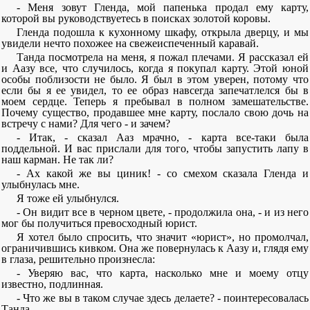
- Меня зовут Гленда, мой папенька продал ему карту,
которой вы руководствуетесь в поисках золотой коровы.
Гленда подошла к кухонному шкафу, открыла дверцу, и мы
увидели нечто похожее на свежеиспеченный каравай.
Танда посмотрела на меня, я пожал плечами. Я рассказал ей
и Аазу все, что случилось, когда я покупал карту. Этой юной
особы поблизости не было. Я был в этом уверен, потому что
если бы я ее увидел, то ее образ навсегда запечатлелся бы в
моем сердце. Теперь я пребывал в полном замешательстве.
Почему существо, продавшее мне карту, послало свою дочь на
встречу с нами? Для чего - и зачем?
- Итак, - сказал Ааз мрачно, - карта все-таки была
поддельной. И вас прислали для того, чтобы запустить лапу в
наш карман. Не так ли?
- Ах какой же вы циник! - со смехом сказала Гленда и
улыбнулась мне.
Я тоже ей улыбнулся.
- Он видит все в черном цвете, - продолжила она, - и из него
мог бы получиться превосходный юрист.
Я хотел было спросить, что значит «юрист», но промолчал,
ограничившись кивком. Она же повернулась к Аазу и, глядя ему
в глаза, решительно произнесла:
- Уверяю вас, что карта, насколько мне и моему отцу
известно, подлинная.
- Что же вы в таком случае здесь делаете? - поинтересовалась
Танда.