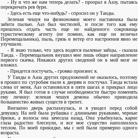
- Ну и что же нам теперь делать? - проорал я Аазу, пытаясь
перекричать рев бури.
- Здесь есть еще что-нибудь? - спросил он у Танды.
Зеленая чешуя на физиономии моего наставника была
забита пылью. Ааз был чистюлей, и после того как ему
пришлось отдать часть еще не найденного сокровища
туристическому агенту (не помню, как еще он величал
Перемещальника), пыль, грязь и ветер его настроения явно не
улучшали.
- Я знаю только, что здесь водятся пылевые зайцы, - сказала
Танда. - Перемещальник внушил мне лишь общее направление
первого скачка. Никаких других сведений он в мой мозг не
вложил.
- Придется постучать, - громко произнес я.
У Танды и Ааза других предложений не оказалось, поэтому
я прошел по сугробам пыли к дверям и постучал. Танда встала
слева от меня, Ааз остановился в пяти шагах и прикрыл лицо
руками. Я был готов в случае необходимости быстро поменять
ему личину: зеленая чешуя демона обычно приводила
большинство живых существ в трепет.
Внезапно дверь распахнулась, и я увидел перед собой
девушку. На ней была рубашка с длинными рукавами, черные
брюки, а волосы она зачесала назад, Она улыбнулась, карие
глаза радостно блеснули, и все мое существо наполнилось
теплом. По моей прикидке, мы с ней были примерно одного
возраста.