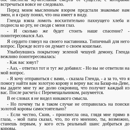
встречаться вовсе не следовало.
Перед моим мысленным взором предстали знакомые нам
змеи, и я сразу понял, что она имеет в виду.
Гленда взяла ломоть восхитительно пахнущего хлеба и
поднесла ко рту, не сводя с меня глаз.
- И сколько же будет стоить наше спасение? -
поинтересовался Ааз.
Я сердито глянул на своего наставника. Типичный для него
вопрос. Прежде всего он думает о своем кошельке.
Улыбнувшись покрытому зеленой чешуей демону, Гленда
вежливо поинтересовалась:
- Как вас зовут?
- Ааз, - ответил тот и тут же добавил: - Но вы не ответили на
мой вопрос.
- Я хочу отправиться с вами, - сказала Гленда, - а за то, что я
помогу найти вам золотую корову и верну вас на Базар-на-Деве,
вы дадите мне ту же долю сокровищ, что получит каждый из
вас. После расчета с Перемещальником, разумеется.
В ее словах я не видел никакого смысла.
- Но почему ты в таком случае не отправилась на поиски
золотой коровы самостоятельно?
- Если честно, Скив, - произнесла она, глядя мне прямо в
глаза, - мой папа сказал, что, по его мнению, ты, возможно,
станешь первым, у кого есть реальный шанс добраться до
коровы.