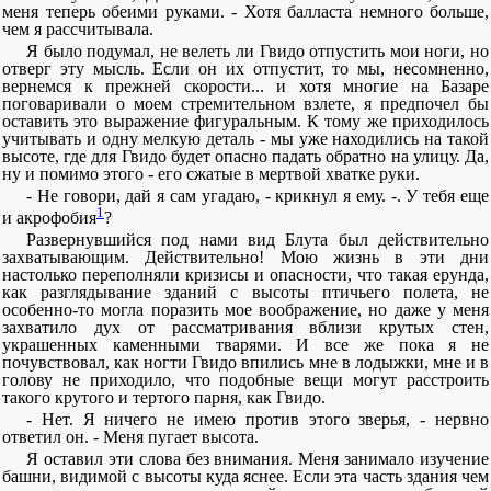
меня теперь обеими руками. - Хотя балласта немного больше,
чем я рассчитывала.
Я было подумал, не велеть ли Гвидо отпустить мои ноги, но
отверг эту мысль. Если он их отпустит, то мы, несомненно,
вернемся к прежней скорости... и хотя многие на Базаре
поговаривали о моем стремительном взлете, я предпочел бы
оставить это выражение фигуральным. К тому же приходилось
учитывать и одну мелкую деталь - мы уже находились на такой
высоте, где для Гвидо будет опасно падать обратно на улицу. Да,
ну и помимо этого - его сжатые в мертвой хватке руки.
- Не говори, дай я сам угадаю, - крикнул я ему. -. У тебя еще
1
и акрофобия
?
Развернувшийся под нами вид Блута был действительно
захватывающим. Действительно! Мою жизнь в эти дни
настолько переполняли кризисы и опасности, что такая ерунда,
как разглядывание зданий с высоты птичьего полета, не
особенно-то могла поразить мое воображение, но даже у меня
захватило дух от рассматривания вблизи крутых стен,
украшенных каменными тварями. И все же пока я не
почувствовал, как ногти Гвидо впились мне в лодыжки, мне и в
голову не приходило, что подобные вещи могут расстроить
такого крутого и тертого парня, как Гвидо.
- Нет. Я ничего не имею против этого зверья, - нервно
ответил он. - Меня пугает высота.
Я оставил эти слова без внимания. Меня занимало изучение
башни, видимой с высоты куда яснее. Если эта часть здания чем