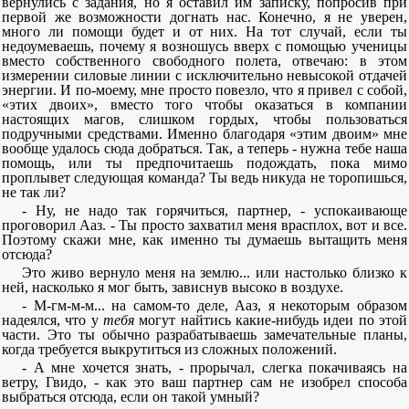
вернулись с задания, но я оставил им записку, попросив при
первой же возможности догнать нас. Конечно, я не уверен,
много ли помощи будет и от них. На тот случай, если ты
недоумеваешь, почему я возношусь вверх с помощью ученицы
вместо собственного свободного полета, отвечаю: в этом
измерении силовые линии с исключительно невысокой отдачей
энергии. И по-моему, мне просто повезло, что я привел с собой,
«этих двоих», вместо того чтобы оказаться в компании
настоящих магов, слишком гордых, чтобы пользоваться
подручными средствами. Именно благодаря «этим двоим» мне
вообще удалось сюда добраться. Так, а теперь - нужна тебе наша
помощь, или ты предпочитаешь подождать, пока мимо
проплывет следующая команда? Ты ведь никуда не торопишься,
не так ли?
- Ну, не надо так горячиться, партнер, - успокаивающе
проговорил Ааз. - Ты просто захватил меня врасплох, вот и все.
Поэтому скажи мне, как именно ты думаешь вытащить меня
отсюда?
Это живо вернуло меня на землю... или настолько близко к
ней, насколько я мог быть, зависнув высоко в воздухе.
- М-гм-м-м... на самом-то деле, Ааз, я некоторым образом
надеялся, что у
тебя
могут найтись какие-нибудь идеи по этой
части. Это ты обычно разрабатываешь замечательные планы,
когда требуется выкрутиться из сложных положений.
- А мне хочется знать, - прорычал, слегка покачиваясь на
ветру, Гвидо, - как это ваш партнер сам не изобрел способа
выбраться отсюда, если он такой умный?