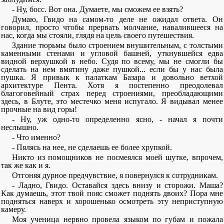
- Ну, босс. Вот она. Думаете, мы сможем ее взять?
Думаю, Гвидо на самом-то деле не ожидал ответа. Он
говорил, просто чтобы прервать молчание, навалившееся на
нас, когда мы стояли, глядя на цель своего путешествия.
Здание тюрьмы было строением внушительным, с толстыми
каменными стенами и угловой башней, уткнувшейся едва
видной верхушкой в небо. Судя по всему, мы не смогли бы
сделать на нем вмятину даже пушкой... если бы у нас была
пушка. Я привык к палаткам Базара и довольно ветхой
архитектуре Пента. Хотя я постепенно преодолевал
благоговейный страх перед строениями, преобладающими
здесь, в Блуте, это местечко меня испугало. Я видывал менее
прочные на вид горы!
- Ну, уж одно-то определенно ясно, - начал я почти
неслышно.
- Что именно?
- Пялясь на нее, не сделаешь ее более хрупкой.
Никто из помощников не посмеялся моей шутке, впрочем,
так же как и я.
Отгоняя дурное предчувствие, я повернулся к сотрудникам.
- Ладно, Гвидо. Оставайся здесь внизу и сторожи. Маша?
Как думаешь, этот твой пояс сможет поднять двоих? Пора мне
подняться наверх и хорошенько осмотреть эту неприступную
камеру.
Моя ученица нервно провела языком по губам и пожала