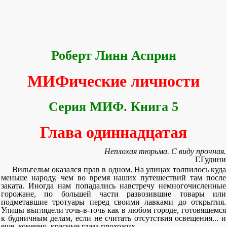
Роберт Линн Асприн
МИФические личности
Серия МИФ. Книга 5
Глава одиннадцатая
Неплохая тюрьма. С виду прочная.
Г.Гудини
Вильгельм оказался прав в одном. На улицах толпилось куда
меньше народу, чем во время наших путешествий там после
заката. Иногда нам попадались навстречу немногочисленные
горожане, по большей части развозившие товары или
подметавшие тротуары перед своими лавками до открытия.
Улицы выглядели точь-в-точь как в любом городе, готовящемся
к будничным делам, если не считать отсутствия освещения... и
еще, конечно, красные глаза прохожих.