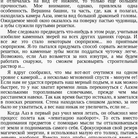
и отличалась на вид от нижней, то только еще большей
прочностью. Мое внимание, однако, привлекла одна
особенность. Вершина башни, та часть, где, как я полагал,
находилась камера Ааза, имела вид большой драконьей головы.
Ожидаемое мной окно оказалось на поверку пастью чудовища,
а зубы служили прутьями решетки.
Мне следовало предвидеть что-нибудь в этом роде, учитывая
изобилие каменных зверей на всех других зданиях города. И
все же это стало некоторым сюрпризом... но приятным
сюрпризом. Я-то пытался придумать способ сорвать железные
решетки, но каменные зубы могли поддаться чуточку легче.
Возможно, если Ааз возьмется за них изнутри, а мы будем
работать снаружи, то сможем расковырять строительный
раствор и...
Я вдруг сообразил, что мы вот-вот очутимся на одном
уровне с камерой... а несколько мгновений спустя - минуем ее!
Если нам не удастся прервать наш мерный подъем, и как можно
быстрее, то у нас хватит времени лишь перекинуться с Аазом
несколькими торопливыми словечками, прежде чем мы
расстанемся навеки. Так как время быстро истекало, я заметался
в поисках решения. Стена находилась слишком далеко, за нее
было не ухватиться, а вес наш никак не увеличить, если не...
Когда Ааз в первый раз учил меня летать, он объяснил мне
процесс полета как «левитацию наоборот». То есть вместо
поднимания предметов с помощью мысли ты отталкиваешься
от земли и поднимаешь самого себя. Сфокусировав свой резерв
магической энергии, я использовал малую его толику, пытаясь
лететь
наоборот. Вместо того чтобы оттолкнуться вверх, я