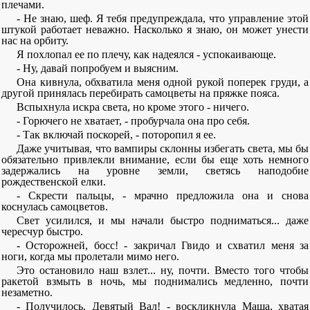
плечами.
- Не знаю, шеф. Я тебя предупреждала, что управление этой
штукой работает неважно. Насколько я знаю, он может унести
нас на орбиту.
Я похлопал ее по плечу, как надеялся - успокаивающе.
- Ну, давай попробуем и выясним.
Она кивнула, обхватила меня одной рукой поперек груди, а
другой принялась перебирать самоцветы на пряжке пояса.
Вспыхнула искра света, но кроме этого - ничего.
- Горючего не хватает, - пробурчала она про себя.
- Так включай поскорей, - поторопил я ее.
Даже учитывая, что вампиры склонны избегать света, мы бы
обязательно привлекли внимание, если бы еще хоть немного
задержались на уровне земли, светясь наподобие
рождественской елки.
- Скрести пальцы, - мрачно предложила она и снова
коснулась самоцветов.
Свет усилился, и мы начали быстро подниматься... даже
чересчур быстро.
- Осторожней, босс! - закричал Гвидо и схватил меня за
ноги, когда мы пролетали мимо него.
Это остановило наш взлет... ну, почти. Вместо того чтобы
ракетой взмыть в ночь, мы поднимались медленно, почти
незаметно.
- Получилось, Девятый Вал! - воскликнула Маша, хватая