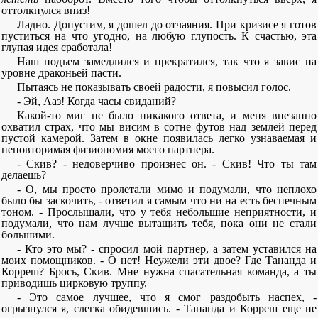
оттолкнулся вниз!
Ладно. Допустим, я дошел до отчаяния. При кризисе я готов
пуститься на что угодно, на любую глупость. К счастью, эта
глупая идея сработала!
Наш подъем замедлился и прекратился, так что я завис на
уровне драконьей пасти.
Пытаясь не показывать своей радости, я повысил голос.
- Эй, Ааз! Когда часы свиданий?
Какой-то миг не было никакого ответа, и меня внезапно
охватил страх, что мы висим в сотне футов над землей перед
пустой камерой. Затем в окне появилась легко узнаваемая и
неповторимая физиономия моего партнера.
- Скив? - недоверчиво произнес он. - Скив! Что ты там
делаешь?
- О, мы просто пролетали мимо и подумали, что неплохо
было бы заскочить, - ответил я самым что ни на есть беспечным
тоном. - Прослышали, что у тебя небольшие неприятности, и
подумали, что нам лучше вытащить тебя, пока они не стали
большими.
- Кто это мы? - спросил мой партнер, а затем уставился на
моих помощников. - О нет! Неужели эти двое? Где Тананда и
Корреш? Брось, Скив. Мне нужна спасательная команда, а ты
приводишь цирковую труппу.
- Это самое лучшее, что я смог раздобыть наспех, -
огрызнулся я, слегка обидевшись. - Тананда и Корреш еще не