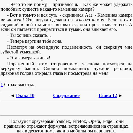
- Чего-то не пойму, - признался я. - Как же может удержать
подобных существ какая-то каменная камера?
- Вот в том-то и вся суть, - скривился Ааз. - Каменная камера
не может
! Эта штука сделана из
живого
камня. Если кто-то
сидящий в ней пытается вырваться, она проглатывает его. А
если он пытается превратиться в туман, она вдыхает его.
- Ты хочешь сказать...
- Теперь картина тебе ясна.
Несмотря на очевидную подавленность, он сверкнул мне
зубастой усмешкой.
- Эта камера - живая!
Пораженный этим откровением, я снова посмотрел на
верхушку башни. Словно дождавшись нужной реплики,
драконья голова открыла глаза и посмотрела на меня.
1
Страх высоты.
◄
Глава 10
Содержание
Глава 12
►
Пользуйся браузерами Yandex, Firefox, Opera, Edge - они
правильно отражают формулы, встречающиеся на страницах,
как в десктопном, так и в мобильном вариантах.