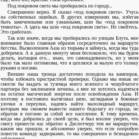
Под покровом света мы пробирались по городу...
Совершенно верно. Я сказал «под покровом света». Учусь
на собственных ошибках. В других измерениях мы, избегая
быть замеченными или узнанными, шли бы «под покровом
темноты». А здесь мы шли «под покровом света». Не смейтесь.
Это сработало.
Так или иначе, когда мы пробирались по улицам Блута, мое
внимание было главным образом сосредоточено на маршруте
бегства. Вызволением Ааза из тюрьмы я займусь, когда мы туда
доберемся. А в данную минуту меня беспокоило, что мы будем
делать, вытащив его... знаю, это самонадеянность, но у меня
было так мало оптимизма, что я цеплялся за малую его толику
руками и ногами.
Внешне наша троица достаточно походила на вампиров,
чтобы избежать пристрастной проверки. Однако мы никак не
смогли бы выдать за туземца моего зеленого и чешуйчатого
партнера без заклинания личины, а мне не хотелось надеяться
на остатки магической энергии после освобождения Ааза. И
поэтому я постоянно вытягивал шею, заглядывая в боковые
улочки и переулки, надеясь найти малолюдный маршрут,
которым мы сможем вывести нашего бедолагу из города, не
обратив в погоню за собой все население. К тому времени,
когда мы добрались до своей цели, я был вполне уверен, что
смогу привести нас обратно к Диспетчеру тем же маршрутом,
каким мы пришли, и
абсолютно
уверен, что если попробую
повести команду задворками, то мы совершенно и безнадежно
заблудимся.