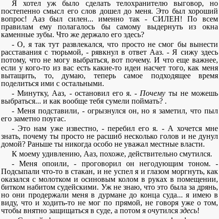
Я хотел уж было сделать телохранителю выговор, но
постепенно смысл его слов дошел до меня. Это был хороший
вопрос! Ааз был силен... именно так - СИЛЕН! По всем
правилам ему полагалось бы самому выдернуть из окна
каменные зубы. Что же держало его здесь?
- О, я так тут развлекался, что просто не смог бы вынести
расставания с тюрьмой, - рявкнул в ответ Ааз. - Я сижу здесь
потому, что не могу выбраться, вот почему. И что еще важнее,
если у кого-то из вас есть какие-то идеи насчет того, как меня
вытащить, то, думаю, теперь самое подходящее время
поделиться ими с остальными.
- Минутку, Ааз, - остановил его я. -
Почему
ты не можешь
выбраться... и как вообще тебя сумели поймать? .
- Меня подставили, - огрызнулся он, но я заметил, что пыл
его заметно поугас.
- Это нам уже известно, - перебил его я. - А хочется мне
знать, почему ты просто не расшиб несколько голов и не дунул
домой? Раньше ты никогда особо не уважал местные власти.
К моему удивлению, Ааз, похоже, действительно смутился.
- Меня опоили, - проговорил он негодующим тоном. -
Подсыпали что-то в стакан, и не успел я и глазом моргнуть, как
оказался с молотком и осиновым колом в руках в помещении,
битком набитом судейскими. Уж не знаю, что это была за дрянь,
но они продержали меня в дурмане до конца суда... я имею в
виду, что и ходить-то не мог по прямой, не говоря уже о том,
чтобы внятно защищаться в суде, а потом я очутился
здесь
!