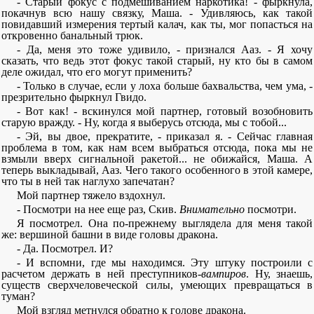
- Старый фокус с подмешиванием наркотика! - фыркнула,
покачнув всю нашу связку, Маша. - Удивляюсь, как такой
повидавший измерения тертый калач, как ты, мог попасться на
откровенно банальный трюк.
- Да, меня это тоже удивило, - признался Ааз. - Я хочу
сказать, что ведь этот фокус такой старый, ну кто бы в самом
деле ожидал, что его могут применить?
- Только в случае, если у лоха больше бахвальства, чем ума, -
презрительно фыркнул Гвидо.
- Вот как! - вскинулся мой партнер, готовый возобновить
старую вражду. - Ну, когда я выберусь отсюда, мы с тобой...
- Эй, вы двое, прекратите, - приказал я. - Сейчас главная
проблема в том, как нам всем выбраться отсюда, пока мы не
взмыли вверх сигнальной ракетой... не обижайся, Маша. А
теперь выкладывай, Ааз. Чего такого особенного в этой камере,
что ты в ней так наглухо запечатан?
Мой партнер тяжело вздохнул.
- Посмотри на нее еще раз, Скив.
Внимательно
посмотри.
Я посмотрел. Она по-прежнему выглядела для меня такой
же: вершиной башни в виде головы дракона.
- Да. Посмотрел. И?
- И вспомни, где мы находимся. Эту штуку построили с
расчетом держать в ней преступников-
вампиров
. Ну, знаешь,
существ сверхчеловеческой силы, умеющих превращаться в
туман?
Мой взгляд метнулся обратно к голове дракона.