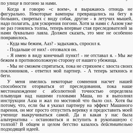
по улице в погоню за нами.
Когда я говорю «с воем», я выражаюсь отнюдь не
фигурально. Некоторые вампиры превращались на бегу в
больших, свирепых с виду собак, другие - в летучих мышей,
надо полагать, для ускорения погони. Хотя за нами с Аазом уже
не раз гонялись толпы, теперь впервые стая преследователей за
нами буквально лаяла. Должен сказать, это мне не особенно
понравилось.
- Куда мы бежим, Ааз? - задыхаясь, спросил я.
- Подальше от них! - отозвался он.
- Я имею в виду конечный пункт! - не отставал я. - Мы же
бежим в противоположную сторону от нашего убежища.
- Мы не сможем спрятаться, пока не стряхнем с хвоста своих
поклонников, - ответил мой партнер. - А теперь заткнись и
беги.
У меня имелись некоторые сомнения насчет нашей
способности оторваться от преследования, пока наше
местонахождение с абсолютной точностью определяла
плывущая над нашими головами Маша, но я выполнял
инструкции Ааза и жал по мостовой что было сил. Хотя бы
потому, что, если бы я указал партнеру на эффект Машиного
парения, он мог просто отпустить веревку и предоставить моей
ученице выкручиваться самой. Да и какая у нас была
альтернатива - остановиться и вступить в рукопашную с
толпой? В общем и целом бегство казалось
действительно
подходящей идеей.