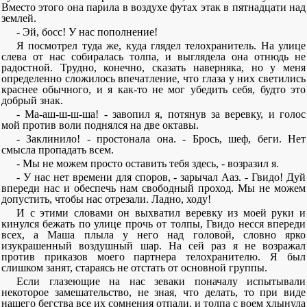
Вместо этого она парила в воздухе футах этак в пятнадцати над
землей.
- Эй, босс! У нас пополнение!
Я посмотрел туда же, куда глядел телохранитель. На улице
слева от нас собиралась толпа, и выглядела она отнюдь не
радостной. Трудно, конечно, сказать наверняка, но у меня
определенно сложилось впечатление, что глаза у них светились
краснее обычного, и я как-то не мог убедить себя, будто это
добрый знак.
- Ма-аш-ш-ш-ша! - завопил я, потянув за веревку, и голос
мой против воли поднялся на две октавы.
- Заклинило! - простонала она. - Брось, шеф, беги. Нет
смысла пропадать всем.
- Мы не можем просто оставить тебя здесь, - возразил я.
- У нас нет времени для споров, - зарычал Ааз. - Гвидо! Дуй
впереди нас и обеспечь нам свободный проход. Мы не можем
допустить, чтобы нас отрезали. Ладно, ходу!
И с этими словами он выхватил веревку из моей руки и
кинулся бежать по улице прочь от толпы, Гвидо несся впереди
всех, а Маша плыла у него над головой, словно ярко
изукрашенный воздушный шар. На сей раз я не возражал
против приказов моего партнера телохранителю. Я был
слишком занят, стараясь не отстать от основной группы.
Если глазеющие на нас зеваки поначалу испытывали
некоторое замешательство, не зная, что делать, то при виде
нашего бегства все их сомнения отпали, и толпа с воем хлынула