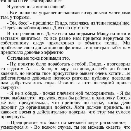
топлива на ее левитирование?
Я усиленно замотал головой.
- Все пошло на управление нашими воздушными маневрами
там, у тюрьмы.
- Эй, босс! - прошипел Гвидо, появляясь из тени позади нас.
- Переулок заблокирован. Другого пути нет.
И это решило все. Даже если мы подымем Машу на ноги и
заставим двигаться, то все равно нам придется вернуться по
собственному следу прямехонько в объятия толпы. Мы
пробежали свою дистанцию до финиша... и проиграть забег нам
предстояло довольно эффектно.
Остальные тоже понимали это.
- Ну, приятно было поработать с тобой, Гвидо, - проговорил
со вздохом Ааз. - Знаю, я пару раз доводил тебя до белого
каления, но иногда твое присутствие бывает очень кстати. Ты
действительно довольно неплохо разгонял публику, позволив
нам добраться хоть сюда. Извини за тот последний приказ
свернуть.
- Я не в обиде, - пожал плечами мой телохранитель. - Я бы
тоже выбрал этот переулок, если бы работал в одиночку. Босс, я
же вас предупреждал, что приношу несчастье, когда дело
доходит до организации побегов. Хотя должен признать, на
какое-то время я действительно поверил, что этот мы сумеем
провернуть.
- Предприятие это было по меньшей мере рискованное, -
усмехнулся я. - Во всяком случае, ты не можешь сказать, что