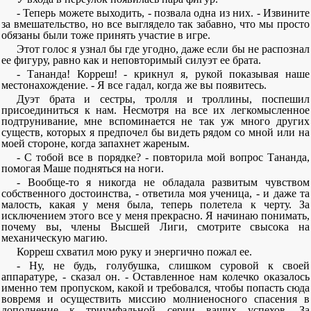
- Теперь можете выходить, - позвала одна из них. - Извините
за вмешательство, но все выглядело так забавно, что мы просто
обязаны были тоже принять участие в игре.
Этот голос я узнал бы где угодно, даже если бы не распознал
ее фигуру, равно как и неповторимый силуэт ее брата.
- Тананда! Корреш! - крикнул я, рукой показывая наше
местонахождение. - Я все гадал, когда же вы появитесь.
Дуэт брата и сестры, тролля и троллины, поспешил
присоединиться к нам. Несмотря на все их легкомысленное
подтрунивание, мне вспоминается не так уж много других
существ, которых я предпочел бы видеть рядом со мной или на
моей стороне, когда запахнет жареным.
- С тобой все в порядке? - повторила мой вопрос Тананда,
помогая Маше подняться на ноги.
- Вообще-то я никогда не обладала развитым чувством
собственного достоинства, - ответила моя ученица, - и даже та
малость, какая у меня была, теперь полетела к черту. За
исключением этого все у меня прекрасно. Я начинаю понимать,
почему вы, члены Высшей Лиги, смотрите свысока на
механическую магию.
Корреш схватил мою руку и энергично пожал ее.
- Ну, не будь, голубушка, слишком суровой к своей
аппаратуре, - сказал он. - Оставленное нам колечко оказалось
именно тем пропуском, какой и требовался, чтобы попасть сюда
вовремя и осуществить миссию молниеносного спасения в
дополнение к триумфальной серии ваших успехов. За