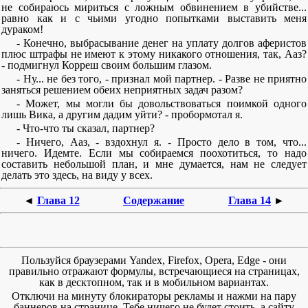
не собираюсь мириться с ложным обвинением в убийстве...
равно как и с чьими угодно попытками выставить меня
дураком!
- Конечно, выбрасывание денег на уплату долгов аферистов
плюс штрафы не имеют к этому никакого отношения, так, Ааз?
- подмигнул Корреш своим большим глазом.
- Ну... не без того, - признал мой партнер. - Разве не приятно
заняться решением обеих неприятных задач разом?
- Может, мы могли бы довольствоваться поимкой одного
лишь Вика, а другим дадим уйти? - пробормотал я.
- Что-что ты сказал, партнер?
- Ничего, Ааз, - вздохнул я. - Просто дело в том, что...
ничего. Идемте. Если мы собираемся поохотиться, то надо
составить небольшой план, и мне думается, нам не следует
делать это здесь, на виду у всех.
◄
Глава 12
Содержание
Глава 14
►
Пользуйся браузерами Yandex, Firefox, Opera, Edge - они
правильно отражают формулы, встречающиеся на страницах,
как в десктопном, так и в мобильном вариантах.
Отключи на минуту блокираторы рекламы и нажми на пару
баннеров на странице. Тебе ничего не будет стоить, а сайту