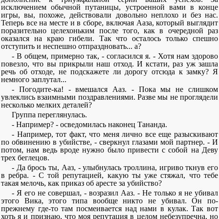
исключением обычной путаницы, устроенной вами в конце
игры, вы, похоже, действовали довольно неплохо и без нас.
Теперь все на месте и в сборе, включая Ааза, который выглядит
поразительно целехоньким после того, как в очередной раз
оказался на краю гибели. Так что осталось только спешно
отступить и неспешно отпраздновать... а?
- В общем, примерно так, - согласился я. - Хотя нам здорово
повезло, что вы прикрыли наш отход. И кстати, раз уж зашла
речь об отходе, не подскажете ли дорогу отсюда к замку? Я
немного заплутал...
- Погодите-ка! - вмешался Ааз. - Пока мы не слишком
увлеклись взаимными поздравлениями. Разве мы не проглядели
несколько мелких деталей?
Группа переглянулась.
- Например? - осведомилась наконец Тананда.
- Например, тот факт, что меня лично все еще разыскивают
по обвинению в убийстве, - сверкнул глазами мой партнер. - И
потом, нам ведь вроде нужно было привести с собой на Деву
трех беглецов.
- Да брось ты, Ааз, - улыбнулась троллина, игриво ткнув его
в ребра. - С той репутацией, какую ты уже стяжал, что тебе
такая мелочь, как приказ об аресте за убийство?
- Я его не совершал, - возразил Ааз. - Не только я не убивал
этого Вика, этого типа вообще никто не убивал. Он по-
прежнему где-то там посмеивается над нами в кулак. Так вот
хоть я и признаю, что моя репутация в целом небезупречна, но