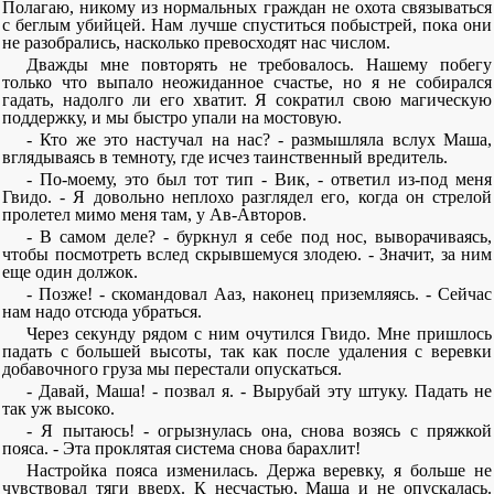
Полагаю, никому из нормальных граждан не охота связываться
с беглым убийцей. Нам лучше спуститься побыстрей, пока они
не разобрались, насколько превосходят нас числом.
Дважды мне повторять не требовалось. Нашему побегу
только что выпало неожиданное счастье, но я не собирался
гадать, надолго ли его хватит. Я сократил свою магическую
поддержку, и мы быстро упали на мостовую.
- Кто же это настучал на нас? - размышляла вслух Маша,
вглядываясь в темноту, где исчез таинственный вредитель.
- По-моему, это был тот тип - Вик, - ответил из-под меня
Гвидо. - Я довольно неплохо разглядел его, когда он стрелой
пролетел мимо меня там, у Ав-Авторов.
- В самом деле? - буркнул я себе под нос, выворачиваясь,
чтобы посмотреть вслед скрывшемуся злодею. - Значит, за ним
еще один должок.
- Позже! - скомандовал Ааз, наконец приземляясь. - Сейчас
нам надо отсюда убраться.
Через секунду рядом с ним очутился Гвидо. Мне пришлось
падать с большей высоты, так как после удаления с веревки
добавочного груза мы перестали опускаться.
- Давай, Маша! - позвал я. - Вырубай эту штуку. Падать не
так уж высоко.
- Я пытаюсь! - огрызнулась она, снова возясь с пряжкой
пояса. - Эта проклятая система снова барахлит!
Настройка пояса изменилась. Держа веревку, я больше не
чувствовал тяги вверх. К несчастью, Маша и не опускалась.