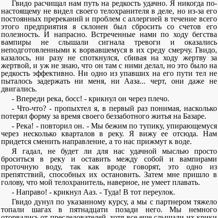
Гвидо расчищал нам путь на редкость удачно. Я никогда по-
настоящему не видел своего телохранителя в деле, но из-за его
постоянных пререканий и проблем с аллергией в течение всего
этого предприятия я склонен был сбросить со счетов его
полезность. И напрасно. Встреченные нами по ходу бегства
вампиры не слышали сигнала тревоги и оказались
неподготовленными к ворвавшемуся в их среду смерчу. Гвидо,
казалось, ни разу не споткнулся, сбивая на ходу жертву за
жертвой, и уж не знаю, что он там с ними делал, но это было на
редкость эффективно. Ни одно из упавших на его пути тел не
пыталось задержать ни меня, ни Ааза... черт, они даже не
двигались.
- Впереди река, босс! - крикнул он через плечо.
- Что-что? - пропыхтел я, в первый раз понимая, насколько
потерял форму за время своего беззаботного житья на Базаре.
- Река! - повторил он. - Мы бежим по тупику, упирающемуся
через несколько кварталов в реку. Я вижу ее отсюда. Нам
придется сменить направление, а то нас прижмут к воде.
Я гадал, не будет ли для нас удачной мыслью просто
броситься в реку и оставить между собой и вампирами
проточную воду, так как вроде говорят, это одно из
препятствий, способных их остановить. Затем мне пришло в
голову, что мой телохранитель, наверное, не умеет плавать.
- Направо! - крикнул Ааз. - Туда! В тот переулок.
Гвидо дунул по указанному курсу, а мы с партнером тяжело
топали шагах в пятнадцати позади него. Мы немного
оторвались от преследователей, хотя все еще слышали их крики