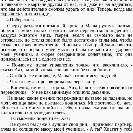
и тявканье в квартале-другом от нас, и я даже начал надеяться,
что мы действительно сможем удрать от них. Теперь, когда мы
скрылись у них из виду...
- Поберегись...
Сверху раздался внезапный крик, и Маша рухнула наземь,
обретя в моих глазах сомнительное первенство в падении с
воздуха животом вниз. Уверен, земля на самом-то деле не
затряслась, но столкновение было достаточно сильным, чтобы
создалось такое впечатление. Я испытал быстрый укол совести,
осознав, что первой моей мыслью была не забота о здоровье
моей ученицы, а скорее безграничное облегчение, что она
приземлилась не на одного из нас.
- По-моему, пульт управления только что расклинило, -
сказал Ааз, на мой взгляд, совершенно без надобности.
- С тобой все в порядке, Маша? - склонился я над ней.
- Что-то слу... - проговорила она через силу.
- Конечно, не все, - отрезал Ааз, беря на себя обязанности
переводчика. - У нее как минимум отшибло дыхание.
Не знаю, какие именно повреждения вызвало ее падение, но
моя ученица даже не пыталась подняться. Мне хотелось бы дать
ей несколько минут прийти в себя, но издалека уже слышались
голоса наших преследователей.
- Ты сможешь понести ее, Ааз?
- Не сумел бы даже в лучшие свои дни, - признался партнер,
глядя на солидную массу моей ученицы. - А ты? Хватит у тебя