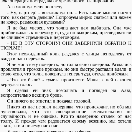
эта
операция пострадала от чрезмерного планирования.
Ааз хлопнул меня по плечу.
- Ну, партнер! - воскликнул он. - Есть какие мысли насчет
того, как сыграть дальше? Попробуем мирно сдаться или ляжем
на ковер, размахивая кулаками?
Я не был уверен, что толпа даст нам выбирать. Она уже
приближалась к переулку, и, судя по выкрикам, преследователи
не слишком стремились к переговорам.
- НЕ В ЭТУ СТОРОНУ! ОНИ ЗАВЕРНУЛИ ОБРАТНО К
ТЮРЬМЕ!
Этот неожиданный крик раздался с улицы неподалеку от
входа в наш переулок.
Я не мог этому поверить, но толпа явно поверила. Раздались
проклятия и громкие приказы, но они быстро растаяли вдали, и
стало ясно, что толпа повернула теперь туда, откуда прибежала.
- Что это было? - сумела произнести Маша; к ней наконец
вернулся голос.
Я сделал ей знак помолчать и поглядел на Ааза,
вопросительно вскинув бровь.
Он ничего не ответил и покачал головой.
Никто из нас не знал наверняка, что происходит, но оба мы
чувствовали, что это своевременное вмешательство не
случайность и не ошибка. Кто-то намеренно отвлек от нас
толпу. И прежде чем радоваться своему везению, мы хотели
знать, кто и почему нас спас.
У входа в переулок появилась пара фигур.