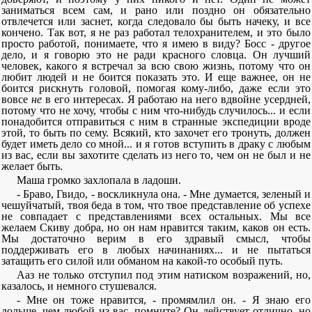
заниматься всем сам, и рано или поздно он обязательно
отвлечется или заснет, когда следовало бы быть начеку, и все
кончено. Так вот, я не раз работал телохранителем, и это было
просто работой, понимаете, что я имею в виду? Босс - другое
дело, и я говорю это не ради красного словца. Он лучший
человек, какого я встречал за всю свою жизнь, потому что он
любит людей и не боится показать это. И еще важнее, он не
боится рискнуть головой, помогая кому-либо, даже если это
вовсе
не
в его интересах. Я работаю на него вдвойне усердней,
потому что не хочу, чтобы с ним что-нибудь случилось... и если
понадобится отправиться с ним в странные экспедиции вроде
этой, то быть по сему. Всякий, кто захочет его тронуть, должен
будет иметь дело со мной... и я готов вступить в драку с любым
из вас, если вы захотите сделать из него то, чем он не был и не
желает быть.
Маша громко захлопала в ладоши.
- Браво, Гвидо, - воскликнула она. - Мне думается, зеленый и
чешуйчатый, твоя беда в том, что твое представление об успехе
не совпадает с представлениями всех остальных. Мы все
желаем Скиву добра, но он нам нравится таким, каков он есть.
Мы достаточно верим в его здравый смысл, чтобы
поддерживать его в любых начинаниях... и не пытаться
затащить его силой или обманом на какой-то особый путь.
Ааз не только отступил под этим натиском возражений, но,
казалось, и немного стушевался.
- Мне он тоже нравится, - промямлил он. - Я знаю его
дольше, чем любой из вас, помните? Он действует отлично, но