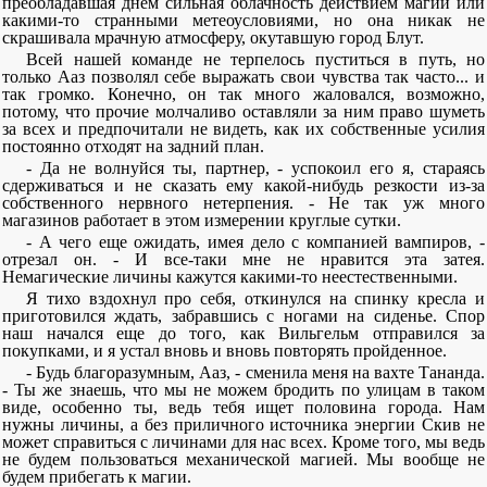
преобладавшая днем сильная облачность действием магии или
какими-то странными метеоусловиями, но она никак не
скрашивала мрачную атмосферу, окутавшую город Блут.
Всей нашей команде не терпелось пуститься в путь, но
только Ааз позволял себе выражать свои чувства так часто... и
так громко. Конечно, он так много жаловался, возможно,
потому, что прочие молчаливо оставляли за ним право шуметь
за всех и предпочитали не видеть, как их собственные усилия
постоянно отходят на задний план.
- Да не волнуйся ты, партнер, - успокоил его я, стараясь
сдерживаться и не сказать ему какой-нибудь резкости из-за
собственного нервного нетерпения. - Не так уж много
магазинов работает в этом измерении круглые сутки.
- А чего еще ожидать, имея дело с компанией вампиров, -
отрезал он. - И все-таки мне не нравится эта затея.
Немагические личины кажутся какими-то неестественными.
Я тихо вздохнул про себя, откинулся на спинку кресла и
приготовился ждать, забравшись с ногами на сиденье. Спор
наш начался еще до того, как Вильгельм отправился за
покупками, и я устал вновь и вновь повторять пройденное.
- Будь благоразумным, Ааз, - сменила меня на вахте Тананда.
- Ты же знаешь, что мы не можем бродить по улицам в таком
виде, особенно ты, ведь тебя ищет половина города. Нам
нужны личины, а без приличного источника энергии Скив не
может справиться с личинами для нас всех. Кроме того, мы ведь
не будем пользоваться механической магией. Мы вообще не
будем прибегать к магии.