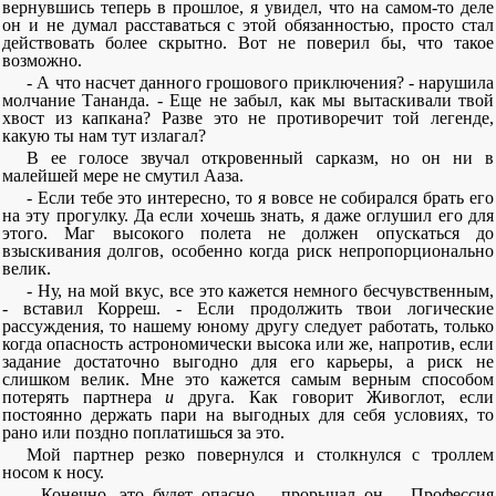
вернувшись теперь в прошлое, я увидел, что на самом-то деле
он и не думал расставаться с этой обязанностью, просто стал
действовать более скрытно. Вот не поверил бы, что такое
возможно.
- А что насчет данного грошового приключения? - нарушила
молчание Тананда. - Еще не забыл, как мы вытаскивали твой
хвост из капкана? Разве это не противоречит той легенде,
какую ты нам тут излагал?
В ее голосе звучал откровенный сарказм, но он ни в
малейшей мере не смутил Ааза.
- Если тебе это интересно, то я вовсе не собирался брать его
на эту прогулку. Да если хочешь знать, я даже оглушил его для
этого. Маг высокого полета не должен опускаться до
взыскивания долгов, особенно когда риск непропорционально
велик.
- Ну, на мой вкус, все это кажется немного бесчувственным,
- вставил Корреш. - Если продолжить твои логические
рассуждения, то нашему юному другу следует работать, только
когда опасность астрономически высока или же, напротив, если
задание достаточно выгодно для его карьеры, а риск не
слишком велик. Мне это кажется самым верным способом
потерять партнера
и
друга. Как говорит Живоглот, если
постоянно держать пари на выгодных для себя условиях, то
рано или поздно поплатишься за это.
Мой партнер резко повернулся и столкнулся с троллем
носом к носу.
- Конечно, это будет опасно, - прорычал он. - Профессия