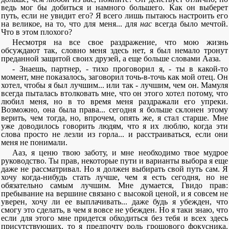
ведь мог бы добиться и намного большего. Как он выберет
путь, если не увидит его? Я всего лишь пытаюсь настроить его
на великое, на то, что для меня... для
нас
всегда было мечтой.
Что в этом плохого?
Несмотря на все свое раздражение, что мою жизнь
обсуждают так, словно меня здесь нет, я был немало тронут
преданной защитой своих друзей, а еще больше словами Ааза.
- Знаешь, партнер, - тихо проговорил я, - ты в какой-то
момент, мне показалось, заговорил точь-в-точь как мой отец. Он
хотел, чтобы я был лучшим... или так - лучшим, чем он. Мамуля
всегда пыталась втолковать мне, что он этого хотел потому, что
любил меня, но в то время меня раздражали его упреки.
Возможно, она была права... сегодня я больше склонен этому
верить, чем тогда, но, впрочем, опять же, я стал старше. Мне
уже доводилось говорить людям, что я их люблю, когда эти
слова просто не лезли из горла... и расстраиваться, если они
меня не понимали.
Ааз, я ценю твою заботу, и мне необходимо твое мудрое
руководство. Ты прав, некоторые пути и варианты выбора я еще
даже не рассматривал. Но я должен выбирать свой путь сам. Я
хочу когда-нибудь стать лучше, чем я есть сегодня, но не
обязательно самым лучшим. Мне думается, Гвидо прав:
пребывание на вершине связано с высокой ценой, и я совсем не
уверен, хочу ли ее выплачивать... даже будь я убежден, что
смогу это сделать, в чем я вовсе не убежден. Но я таки знаю, что
если для этого мне придется обходиться без тебя и всех здесь
присутствующих, то я предпочту роль грошового фокусника.