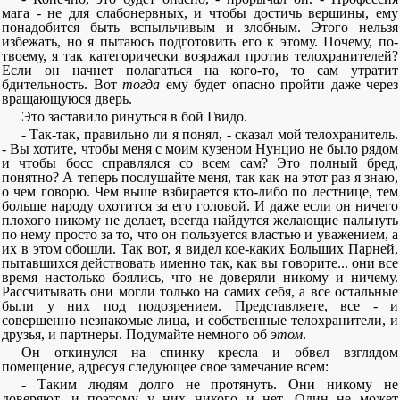
мага - не для слабонервных, и чтобы достичь вершины, ему
понадобится быть вспыльчивым и злобным. Этого нельзя
избежать, но я пытаюсь подготовить его к этому. Почему, по-
твоему, я так категорически возражал против телохранителей?
Если он начнет полагаться на кого-то, то сам утратит
бдительность. Вот
тогда
ему будет опасно пройти даже через
вращающуюся дверь.
Это заставило ринуться в бой Гвидо.
- Так-так, правильно ли я понял, - сказал мой телохранитель.
- Вы хотите, чтобы меня с моим кузеном Нунцио не было рядом
и чтобы босс справлялся со всем сам? Это полный бред,
понятно? А теперь послушайте меня, так как на этот раз я знаю,
о чем говорю. Чем выше взбирается кто-либо по лестнице, тем
больше народу охотится за его головой. И даже если он ничего
плохого никому не делает, всегда найдутся желающие пальнуть
по нему просто за то, что он пользуется властью и уважением, а
их в этом обошли. Так вот, я видел кое-каких Больших Парней,
пытавшихся действовать именно так, как вы говорите... они все
время настолько боялись, что не доверяли никому и ничему.
Рассчитывать они могли только на самих себя, а все остальные
были у них под подозрением. Представляете, все - и
совершенно незнакомые лица, и собственные телохранители, и
друзья, и партнеры. Подумайте немного об
этом
.
Он откинулся на спинку кресла и обвел взглядом
помещение, адресуя следующее свое замечание всем:
- Таким людям долго не протянуть. Они никому не
доверяют, и поэтому у них никого и нет. Один не может