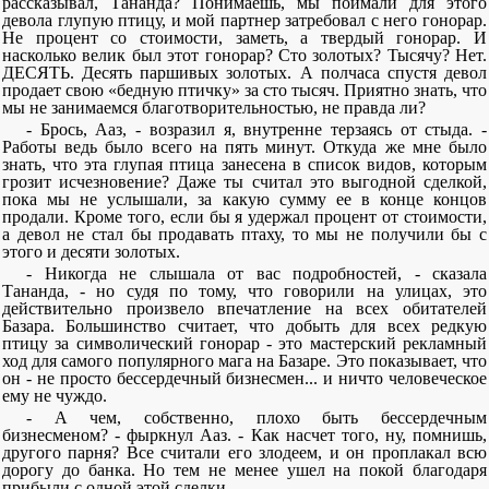
рассказывал, Тананда? Понимаешь, мы поймали для этого
девола глупую птицу, и мой партнер затребовал с него гонорар.
Не процент со стоимости, заметь, а твердый гонорар. И
насколько велик был этот гонорар? Сто золотых? Тысячу? Нет.
ДЕСЯТЬ. Десять паршивых золотых. А полчаса спустя девол
продает свою «бедную птичку» за сто тысяч. Приятно знать, что
мы не занимаемся благотворительностью, не правда ли?
- Брось, Ааз, - возразил я, внутренне терзаясь от стыда. -
Работы ведь было всего на пять минут. Откуда же мне было
знать, что эта глупая птица занесена в список видов, которым
грозит исчезновение? Даже ты считал это выгодной сделкой,
пока мы не услышали, за какую сумму ее в конце концов
продали. Кроме того, если бы я удержал процент от стоимости,
а девол не стал бы продавать птаху, то мы не получили бы с
этого и десяти золотых.
- Никогда не слышала от вас подробностей, - сказала
Тананда, - но судя по тому, что говорили на улицах, это
действительно произвело впечатление на всех обитателей
Базара. Большинство считает, что добыть для всех редкую
птицу за символический гонорар - это мастерский рекламный
ход для самого популярного мага на Базаре. Это показывает, что
он - не просто бессердечный бизнесмен... и ничто человеческое
ему не чуждо.
- А чем, собственно, плохо быть бессердечным
бизнесменом? - фыркнул Ааз. - Как насчет того, ну, помнишь,
другого парня? Все считали его злодеем, и он проплакал всю
дорогу до банка. Но тем не менее ушел на покой благодаря
прибыли с одной этой сделки.