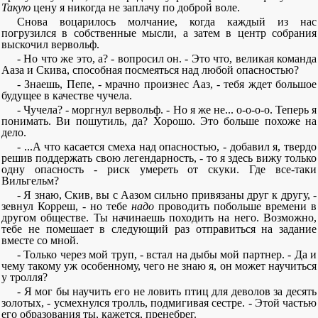
Такую
цену я никогда не заплачу по доброй воле.
Снова воцарилось молчание, когда каждый из нас
погрузился в собственные мысли, а затем в центр собрания
выскочил вервольф.
- Но что же это, а? - вопросил он. - Это что, великая команда
Ааза и Скива, способная посмеяться над любой опасностью?
- Знаешь, Пепе, - мрачно произнес Ааз, - тебя ждет большое
будущее в качестве чучела.
- Чучела? - моргнул вервольф. - Но я же не... о-о-о-о. Теперь я
понимать. Ви пошутиль, да? Хорошо. Это больше похоже на
дело.
- ...А что касается смеха над опасностью, - добавил я, твердо
решив поддержать свою легендарность, - то я здесь вижу только
одну опасность - риск умереть от скуки. Где все-таки
Вильгельм?
- Я знаю, Скив, вы с Аазом сильно привязаны друг к другу, -
зевнул Корреш, - но тебе
надо
проводить побольше времени в
другом обществе. Ты начинаешь походить на него. Возможно,
тебе не помешает в следующий раз отправиться на задание
вместе со мной.
- Только через мой труп, - встал на дыбы мой партнер. - Да и
чему такому уж особенному, чего не знаю я, он может научиться
у тролля?
- Я мог бы научить его не ловить птиц для деволов за десять
золотых, - усмехнулся тролль, подмигивая сестре. - Этой частью
его образования ты, кажется, пренебрег.