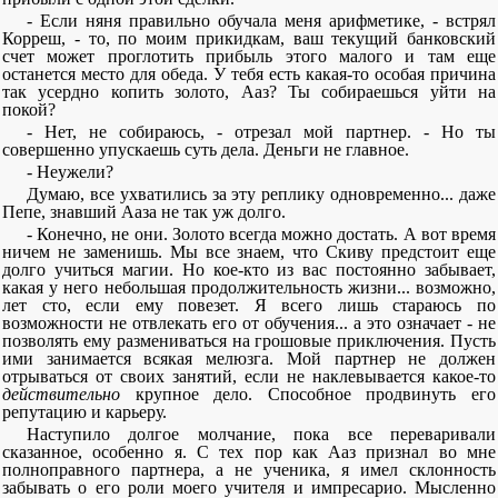
- Если няня правильно обучала меня арифметике, - встрял
Корреш, - то, по моим прикидкам, ваш текущий банковский
счет может проглотить прибыль этого малого и там еще
останется место для обеда. У тебя есть какая-то особая причина
так усердно копить золото, Ааз? Ты собираешься уйти на
покой?
- Нет, не собираюсь, - отрезал мой партнер. - Но ты
совершенно упускаешь суть дела. Деньги не главное.
- Неужели?
Думаю, все ухватились за эту реплику одновременно... даже
Пепе, знавший Ааза не так уж долго.
- Конечно, не они. Золото всегда можно достать. А вот время
ничем не заменишь. Мы все знаем, что Скиву предстоит еще
долго учиться магии. Но кое-кто из вас постоянно забывает,
какая у него небольшая продолжительность жизни... возможно,
лет сто, если ему повезет. Я всего лишь стараюсь по
возможности не отвлекать его от обучения... а это означает - не
позволять ему размениваться на грошовые приключения. Пусть
ими занимается всякая мелюзга. Мой партнер не должен
отрываться от своих занятий, если не наклевывается какое-то
действительно
крупное дело. Способное продвинуть его
репутацию и карьеру.
Наступило долгое молчание, пока все переваривали
сказанное, особенно я. С тех пор как Ааз признал во мне
полноправного партнера, а не ученика, я имел склонность
забывать о его роли моего учителя и импресарио. Мысленно