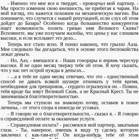
- Именно это мне все и твердят, - проворчал мой партнер. -
Мы просто изменим свою внешность, не прибегая к чарам. На
мой взгляд, это кажется похожим на механическую магию. Вы
понимаете, что случится с нашей репутацией, если слух об этом
дойдет до Базара? Особенно когда большинство конкурентов
ищет возможность полить грязью имя Великого Скива?
Вспомните, мы уже получаем жалобы, что цены у нас слишком
высоки, и если всплывет это дело...
Теперь все стало ясно. Я понял наконец, что грызло Ааза.
Мне следовало бы догадаться, что в основе этого беспокойства
лежат деньги.
- Но, Ааз, - вмешался я. - Наши гонорары и
впрямь
чересчур
высоки. Я не один месяц твержу тебе об этом. Я хочу сказать,
что у нас нет острой нужды в деньгах...
- ...а я тебе не один месяц отвечаю, что это - единственный
способ не давать всякой шушере отнимать у тебя время,
необходимое для тренировок, - сердито огрызнулся он. - Помни,
тебя вроде бы зовут Великий Скив, а не Красный Крест. Ты не
занимаешься благотворительностью.
Теперь мы ступили на знакомую почву, оставив в покое
личины, - от этого спора я никогда не уставал.
- Я говорю не о благотворительности, - сказал я. - Я говорю
о справедливой оплате за оказанные услуги.
- Справедливая оплата? - рассмеялся мой партнер, закатывая
глаза. - Ты, наверное, имеешь в виду ту сделку, которую
заключил с как-там-его? Он когда-нибудь тебе об этом