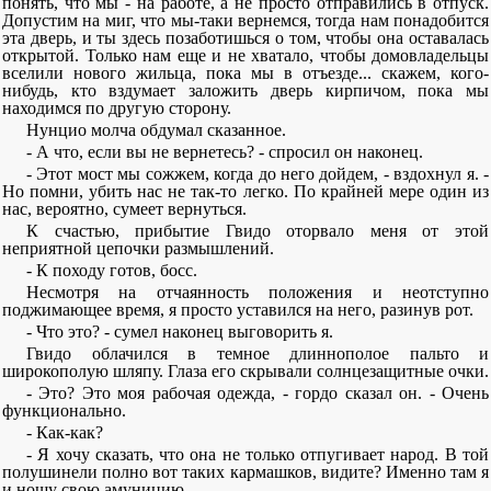
понять, что мы - на работе, а не просто отправились в отпуск.
Допустим на миг, что мы-таки вернемся, тогда нам понадобится
эта дверь, и ты здесь позаботишься о том, чтобы она оставалась
открытой. Только нам еще и не хватало, чтобы домовладельцы
вселили нового жильца, пока мы в отъезде... скажем, кого-
нибудь, кто вздумает заложить дверь кирпичом, пока мы
находимся по другую сторону.
Нунцио молча обдумал сказанное.
- А что, если вы не вернетесь? - спросил он наконец.
- Этот мост мы сожжем, когда до него дойдем, - вздохнул я. -
Но помни, убить нас не так-то легко. По крайней мере один из
нас, вероятно, сумеет вернуться.
К счастью, прибытие Гвидо оторвало меня от этой
неприятной цепочки размышлений.
- К походу готов, босс.
Несмотря на отчаянность положения и неотступно
поджимающее время, я просто уставился на него, разинув рот.
- Что это? - сумел наконец выговорить я.
Гвидо облачился в темное длиннополое пальто и
широкополую шляпу. Глаза его скрывали солнцезащитные очки.
- Это? Это моя рабочая одежда, - гордо сказал он. - Очень
функционально.
- Как-как?
- Я хочу сказать, что она не только отпугивает народ. В той
полушинели полно вот таких кармашков, видите? Именно там я
и ношу свою амуницию.