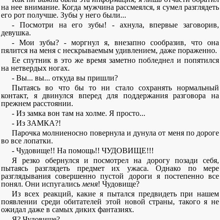
на нее внимание. Когда мужчина рассмеялся, я сумел разглядеть
его рот получше. Зубы у него были...
- Посмотри на его зубы! - ахнула, впервые заговорив,
девушка.
- Мои зубы? - моргнул я, внезапно сообразив, что она
пялится на меня с нескрываемым удивлением, даже пораженно.
Ее спутник в это же время заметно побледнел и попятился
на нетвердых ногах.
- Вы... вы... откуда вы пришли?
Пытаясь во что бы то ни стало сохранять нормальный
контакт, я двинулся вперед для поддержания разговора на
прежнем расстоянии.
- Из замка вон там на холме. Я просто...
- Из ЗАМКА?!
Парочка молниеносно повернула и дунула от меня по дороге
во все лопатки.
- Чудовище!! На помощь!! ЧУДОВИЩЕ!!!
Я резко обернулся и посмотрел на дорогу позади себя,
пытаясь разглядеть предмет их ужаса. Однако по мере
разглядывания совершенно пустой дороги я постепенно все
понял. Они испугались
меня
! Чудовище?
Из всех реакций, какие я пытался предвидеть при нашем
появлении среди обитателей этой новой страны, такого я не
ожидал даже в самых диких фантазиях.
Я? Чудовище?