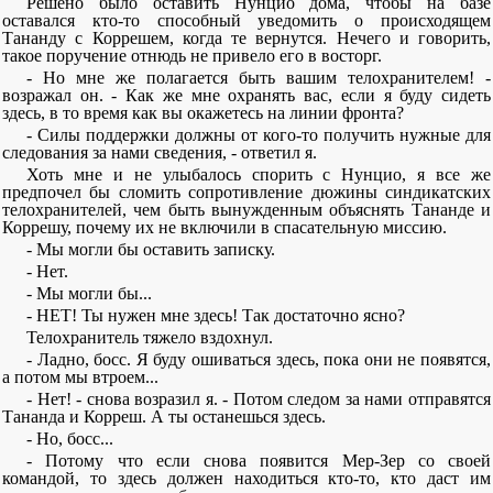
Решено было оставить Нунцио дома, чтобы на базе
оставался кто-то способный уведомить о происходящем
Тананду с Коррешем, когда те вернутся. Нечего и говорить,
такое поручение отнюдь не привело его в восторг.
- Но мне же полагается быть вашим телохранителем! -
возражал он. - Как же мне охранять вас, если я буду сидеть
здесь, в то время как вы окажетесь на линии фронта?
- Силы поддержки должны от кого-то получить нужные для
следования за нами сведения, - ответил я.
Хоть мне и не улыбалось спорить с Нунцио, я все же
предпочел бы сломить сопротивление дюжины синдикатских
телохранителей, чем быть вынужденным объяснять Тананде и
Коррешу, почему их не включили в спасательную миссию.
- Мы могли бы оставить записку.
- Нет.
- Мы могли бы...
- НЕТ! Ты нужен мне здесь! Так достаточно ясно?
Телохранитель тяжело вздохнул.
- Ладно, босс. Я буду ошиваться здесь, пока они не появятся,
а потом мы втроем...
- Нет! - снова возразил я. - Потом следом за нами отправятся
Тананда и Корреш. А ты останешься здесь.
- Но, босс...
- Потому что если снова появится Мер-Зер со своей
командой, то здесь должен находиться кто-то, кто даст им