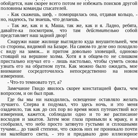
обойдется, нам скорее всего потом не избежать поисков другой
половины команды спасателей.
- Как скажешь, шеф, - поморщилась она, отдавая кольцо, -
но, надеюсь, ты знаешь, что делаешь.
- Так же, как и я, Маша, так же, как и я. Ладно, ребята,
давайте-ка посмотрим, что там
действительно
собой
представляет наш задний двор!
Снаружи наше жилище выглядело куда внушительней, чем
со стороны, видимой на Базаре. На самом-то деле оно походило
с виду на замок... и притом довольно зловещий, одиноко
стоящий на вершине холма. Хотя я в общем-то не слишком
пристально изучал его - лишь настолько, чтобы суметь снова
узнать его на обратном пути. Как можно было ожидать, мое
внимание сосредоточилось непосредственно на новом
измерении.
- Что-то темновато тут, а?
Замечание Гвидо явилось скорее констатацией факта, чем
вопросом, и он был прав.
Где бы мы ни находились, освещение оставляло желать
лучшего. Сперва я подумал, что здесь ночь, и это меня
озадачило, так как до сих пор во время моих путешествий все
измерения, кажется, соблюдали одно и то же расписание
восходов и закатов. Затем мои глаза привыкли к мраку, и я
сообразил, что небо просто затянуто густыми и сплошными
тучами... до такой степени, что сквозь них не проникало почти
ни малейшего света, - это и придавало дню иллюзорное