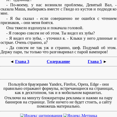
- По-моему, у нас возникли проблемы, Девятый Вал, -
сказала Маша, выбираясь вместе с Гвидо из кустов и подходя ко
мне.
- Я бы сказал - если совершенно не ошибся с чтением
признаков, - они меня боятся.
Она тяжело вздохнула и покачала головой.
- Я говорю совсем не об этом. Ты видел их зубы?
- Я видел его зубы, - уточнил я. - Клыки у него длинные и
острые. Очень странно, а?
- Да совсем не так уж и странно, шеф. Подумай об этом.
Держу пари, ты только что разговаривал с парой вампиров!
◄
Глава 3
Содержание
Глава 5
►
Пользуйся браузерами Yandex, Firefox, Opera, Edge - они
правильно отражают формулы, встречающиеся на страницах,
как в десктопном, так и в мобильном вариантах.
Отключи на минуту блокираторы рекламы и нажми на пару
баннеров на странице. Тебе ничего не будет стоить, а сайту
поможешь материально.