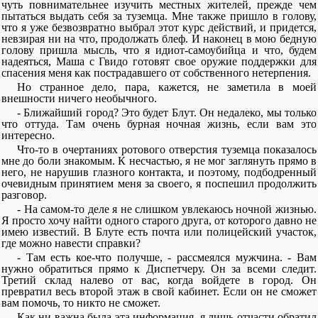
чуть повнимательнее изучить местных жителей, прежде чем
пытаться выдать себя за туземца. Мне также пришло в голову,
что я уже безвозвратно выбрал этот курс действий, и придется,
невзирая ни на что, продолжать блеф. И наконец в мою бедную
голову пришла мысль, что я идиот-самоубийца и что, будем
надеяться, Маша с Гвидо готовят свое оружие поддержки для
спасения меня как пострадавшего от собственного нетерпения.
Но странное дело, пара, кажется, не заметила в моей
внешности ничего необычного.
- Ближайший город? Это будет Блут. Он недалеко, мы только
что оттуда. Там очень бурная ночная жизнь, если вам это
интересно.
Что-то в очертаниях ротового отверстия туземца показалось
мне до боли знакомым. К несчастью, я не мог заглянуть прямо в
него, не нарушив глазного контакта, и поэтому, подбодренный
очевидным принятием меня за своего, я поспешил продолжить
разговор.
- На самом-то деле я не слишком увлекаюсь ночной жизнью.
Я просто хочу найти одного старого друга, от которого давно не
имею известий. В Блуте есть почта или полицейский участок,
где можно навести справки?
- Там есть кое-что получше, - рассмеялся мужчина. - Вам
нужно обратиться прямо к Диспетчеру. Он за всеми следит.
Третий склад налево от вас, когда войдете в город. Он
превратил весь второй этаж в свой кабинет. Если он не сможет
вам помочь, то никто не сможет.
Как ни важна была эта информация, я лишь отчасти обратил