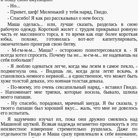
- Но...
- Привет, шеф! Миленький у тебя наряд, Гвидо.
- Спасибо! Я как раз рассказывал о нем боссу.
Маша оделась... или, лучше сказать, разделась в
свою
рабочую одежду. Короткий жилет с трудом прикрывал ровную
часть ее массивного торса, в то время как еще более короткая
юбка, похоже, готовилась вот-вот капитулировать,
окончательно проиграв свою битву.
- М-гм-м-м... Маша? - осторожно поинтересовался я. - Я
всегда хотел спросить. Почему ты не... м-гм-м... не надеваешь на
себя побольше?
- Я люблю одеваться легче, когда мы лезем в самое пекло, -
подмигнула она. - Видишь ли, когда дела летят вскачь, я
становлюсь немного нервной... а единственное, что может быть
хуже толстой девахи, это
потная
толстая деваха.
- По-моему, это очень сексапильный наряд, - вставил Гвидо.
- Напоминает мне тряпки, которые носила, бывало, шлюха
моего папаши.
- Ну спасибо, порадовал, мрачный зануда. Я бы сказала, у
твоего папаши был хороший вкус... жаль, что мне не довелось
его испытать.
Я задумчиво изучал их, пока они дружно смеялись над
Машиной шуткой. Всякая надежда незаметно проникнуть в это
неизвестное измерение стремительно рушилась. Даже по
отдельности Гвидо и Маша сразу привлекали к себе внимание,