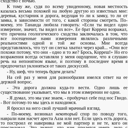
сходство с ночью.
К тому же, судя по всему увиденному, новая местность
казалась весьма похожей на любую другую из известных мне:
деревья, кустарник и дорога, ведущая то ли к замку, то ли от
замка, в зависимости от того, с какой стороны смотреть. По-
моему, это Тананда любила говорить: «Если ты видел одно
измерение, значит, ты видел их все». Ее брат Корреш возражал,
что причина геологического сходства заключалась в том, что
все посещенные нами измерения являлись различными
реальностями одной и той же основы. Мне всегда
представлялось, что тут он слегка хватил через край... «Они все
похожи потому, что они - одно и то же? Брось, Корреш!» Но его
возражения всегда оставляли у меня ощущение, что я слушаю
речь на непонятном языке, и поэтому в последнее время я
предпочитал уклоняться от таких дискуссий.
- Ну, шеф, что теперь будем делать?
На сей раз у меня для разнообразия имелся ответ на ее
дерзкий вопрос.
- Эта дорога должна куда-то вести. Одно лишь ее
существование указывает, что мы в этом измерении не одни.
- Я думал, это мы уже знаем, - пробурчал себе под нос Гвидо.
- Вот потому-то мы здесь и находимся.
Я бросил на него свой лучший мрачный взгляд.
- По-моему, возникал
некоторый
спор по поводу того,
наврали нам насчет ареста Ааза или нет. Если здесь есть дорога,
то построил ее наверняка не мой партнер и не те, кого он
преследовал. Это значит, что нам придется иметь дело с