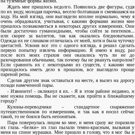
на туземные формы жизни.
Ждать мне пришлось недолго. Появились две фигуры, судя
по их виду, молодая парочка, весело болтавшая и смеявшаяся на
ходу. На мой взгляд, они выглядели вполне нормально, чему я
очень обрадовался, учитывая, с какими формами жизни мне
пришлось познакомиться в некоторых других измерениях. Они
были достаточно гуманоидными, чтобы сойти за пентюхов...
или скорее за валлетов, так как оказались бледноватыми.
Одежда их не слишком отличалась от моей, хотя и была чуточку
цветастей. Усвоив все это с одного взгляда, я решил сделать
первую попытку извлечь информацию. Я имею в виду, раз
после всех моих страхов они оказались чуть ли не до
разочарования обычными, так почему бы не рвануть напролом?
Если сравнить их с некоторыми из существ, с какими мне
приходилось иметь дело в прошлом, все выглядело проще
пареной репы.
Сделав другим знак оставаться на месте, я вылез на дорогу
позади намеченной пары.
- Извините! - окликнул я их. - Я в этом районе недавно, и
мне нужна помощь. Вы не скажете, как пройти к ближайшему
городу?
Кулоны-переводчики - стандартное снаряжение
путешественников по измерениям, и так как я носил сейчас
такой, то не боялся быть непонятым.
Пара повернулась лицом ко мне, и меня сразу же поразили
их глаза. «Белки» их глаз пылали темно-красным, вызывая у
меня на спине мурашки. Мне пришло в голову, что я мог бы и