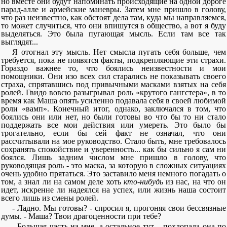
но вместе они будут напоминать происходящие на одной дороге
парад-алле и армейские маневры. Затем мне пришло в голову,
что раз неизвестно, как обстоят дела там, куда мы направляемся,
то может случиться, что они впишутся в общество, а вот я буду
выделяться. Это была пугающая мысль. Если там все так
выглядят...
Я отогнал эту мысль. Нет смысла пугать себя больше, чем
требуется, пока не появятся факты, подкрепляющие эти страхи.
Гораздо важнее то, что боялись неизвестности и мои
помощники. Они изо всех сил старались не показывать своего
страха, спрятавшись под привычными масками взятых на себя
ролей. Гвидо вовсю разыгрывал роль «крутого гангстера», в то
время как Маша опять усиленно подавала себя в своей любимой
роли «вамп». Конечный итог, однако, заключался в том, что
боялись они или нет, но были готовы во что бы то ни стало
поддержать все мои действия или умереть. Это было бы
трогательно, если бы сей факт не означал, что они
рассчитывали на мое руководство. Стало быть, мне требовалось
сохранять спокойствие и уверенность... как бы сильно я сам ни
боялся. Лишь задним числом мне пришло в голову, что
руководящая роль - это маска, за которую в сложных ситуациях
очень удобно прятаться. Это заставило меня немного погадать о
том, а знал ли на самом деле хоть
кто-нибудь
из нас, на что он
идет, искренне ли надеялся на успех, или жизнь наша состоит
всего лишь из смены ролей.
- Ладно. Мы готовы? - спросил я, прогоняя свои бессвязные
думы. - Маша? Твои драгоценности при тебе?
- Большая часть на мне, а остальное тут, - похлопала она по