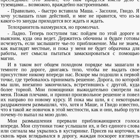
туземцами... возможно, враждебно настроенными.
- Правильно, - быстро вставила Маша. - Засохни, Гвидо. Я
хочу услышать план действий, и мне не нравится, что из-за
какого-то зануды приходится все ждать и ждать.
Телохранитель нахмурился, но промолчал.
- Ладно. Теперь поступим так: пойдем по этой дороге и
выясним, куда она ведет. Держитесь обочины и будьте готовы
исчезнуть, если заслышите чье-то приближение. Мы не знаем,
как выглядят местные, и пока у меня не будет образчика для
работы, нет смысла пытаться замаскироваться с помощью
магии.
И в таком вот общем походном порядке мы зашагали в
темноте по дороге, двигаясь тихо, чтобы не выдать свое
присутствие никому впереди нас. Вскоре мы подошли к первой
точке, где требовалось принимать решение. Дорога, по которой
мы шли, внезапно закончилась, встретившись с другой, куда
более торной. Мои помощники выжидательно смотрели на
меня. Пожав плечами, и принял произвольное решение и повел
их направо по новому курсу. И пока мы шли, я с некоторым
раздражением размышлял, что, хотя и Маше, и Гвидо известно,
что я такой же новичок в этой местности, как и они, выбор пути
почему-то выпал на мою долю.
Мои размышления прервали приближающиеся голоса
впереди. Мои спутники тоже услышали их, и без единого слова
или сигнала мы укрылись в кустарнике. Присев на корточки, я
сквозь мрак вглядывался в дорогу, жаждая поскорее взглянуть