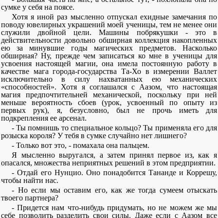
сумке у себя на поясе.
Хотя я иной раз мысленно отпускал ехидные замечания по
поводу ювелирных украшений моей ученицы, тем не менее они
служили двойной цели. Машины побрякушки - это в
действительности довольно обширная коллекция накопленных
ею за минувшие годы магических предметов. Насколько
обширная? Ну, прежде чем записаться ко мне в ученицы для
усвоения настоящей магии, она имела постоянную работу в
качестве мага города-государства Та-Хо в измерении Валлет
исключительно в силу нахватанных ею механических
«способностей». Хотя я соглашался с Аазом, что настоящая
магия предпочтительней механической, поскольку при ней
меньше вероятность сбоев (урок, усвоенный по опыту из
первых рук), я, безусловно, был не прочь иметь для
подкрепления ее арсенал.
- Ты помнишь то специальное кольцо? Ты применяла его для
розыска короля? У тебя в сумке случайно нет лишнего?
- Только вот это, - помахала она пальцем.
Я мысленно выругался, а затем принял первое из, как я
опасался, множества неприятных решений в этом предприятии.
- Отдай его Нунцио. Оно понадобится Тананде и Коррешу,
чтобы найти нас.
- Но если мы оставим его, как же тогда сумеем отыскать
твоего партнера?
- Придется нам что-нибудь придумать, но не можем же мы
себе позволить разделить свои силы. Даже если с Аазом все