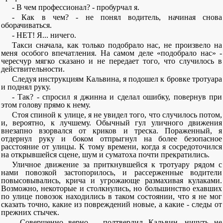
- В чем профессионал? - пробурчал я.
- Как в чем? - не понял водитель, начиная снова
оборачиваться.
- НЕТ! Я... ничего.
Такси сначала, как только подобрало нас, не произвело на
меня особого впечатления. На самом деле «подобрало нас» -
чересчур мягко сказано и не передает того, что случилось в
действительности.
Следуя инструкциям Кальвина, я подошел к бровке тротуара
и поднял руку.
- Так? - спросил я джинна и сделал ошибку, повернув при
этом голову прямо к нему.
Стоя спиной к улице, я не увидел того, что случилось потом,
и, вероятно, к лучшему. Обычный гул уличного движения
внезапно взорвался от криков и треска. Пораженный, я
отдернул руку и боком отпрыгнул на более безопасное
расстояние от улицы. К тому времени, когда я сосредоточился
на открывшейся сцене, шум и суматоха почти прекратились.
Уличное движение за приткнувшейся к тротуару рядом с
нами повозкой застопорилось, и рассерженные водители
повысовывались, крича и угрожающе размахивая кулаками.
Возможно, некоторые и столкнулись, но большинство ехавших
по улице повозок находились в таком состоянии, что я не мог
сказать точно, какие из повреждений новые, а какие - следы от
прежних стычек.
- Совершенно верно, - подтвердил Кальвин, ничуть не