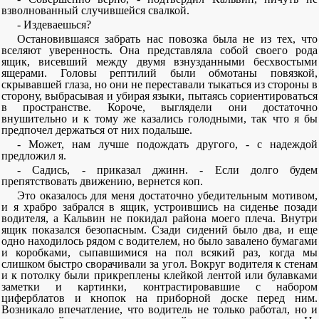
взволнованный случившейся свалкой.
- Издеваешься?
Остановившаяся забрать нас повозка была не из тех, что
вселяют уверенность. Она представляла собой своего рода
ящик, висевший между двумя взнузданными бесхвостыми
ящерами. Головы рептилий были обмотаны повязкой,
скрывавшей глаза, но они не переставали тыкаться из стороны в
сторону, выбрасывая и убирая языки, пытаясь сориентироваться
в пространстве. Короче, выглядели они достаточно
внушительно и к тому же казались голодными, так что я бы
предпочел держаться от них подальше.
- Может, нам лучше подождать другого, - с надеждой
предложил я.
- Садись, - приказал джинн. - Если долго будем
препятствовать движению, вернется коп.
Это оказалось для меня достаточно убедительным мотивом,
и я храбро забрался в ящик, устроившись на сиденье позади
водителя, а Кальвин не покидал района моего плеча. Внутри
ящик показался безопасным. Сзади сидений было два, и еще
одно находилось рядом с водителем, но было завалено бумагами
и коробками, сыпавшимися на пол всякий раз, когда мы
слишком быстро сворачивали за угол. Вокруг водителя к стенам
и к потолку были прикреплены клейкой лентой или булавками
заметки и картинки, контрастировавшие с набором
циферблатов и кнопок на приборной доске перед ним.
Возникало впечатление, что водитель не только работал, но и