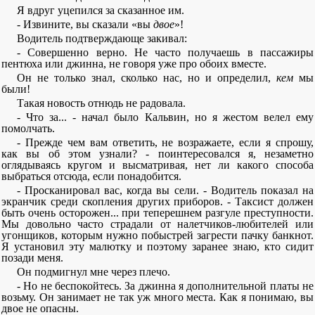
Я вдруг уцепился за сказанное им.
- Извините, вы сказали «вы
двое
»!
Водитель подтверждающе закивал:
- Совершенно верно. Не часто получаешь в пассажиры
пентюха или джинна, не говоря уже про обоих вместе.
Он не только знал, сколько нас, но и определил,
кем
мы
были!
Такая новость отнюдь не радовала.
- Что за... - начал было Кальвин, но я жестом велел ему
помолчать.
- Прежде чем вам ответить, не возражаете, если я спрошу,
как вы об этом узнали? - поинтересовался я, незаметно
оглядываясь кругом и высматривая, нет ли какого способа
выбраться отсюда, если понадобится.
- Просканировал вас, когда вы сели. - Водитель показал на
экранчик среди скопления других приборов. - Таксист должен
быть очень осторожен... при теперешнем разгуле преступности.
Мы довольно часто страдали от налетчиков-любителей или
угонщиков, которым нужно побыстрей загрести пачку банкнот.
Я установил эту малютку и поэтому заранее знаю, кто сидит
позади меня.
Он подмигнул мне через плечо.
- Но не беспокойтесь. За джинна я дополнительной платы не
возьму. Он занимает не так уж много места. Как я понимаю, вы
двое не опасны.