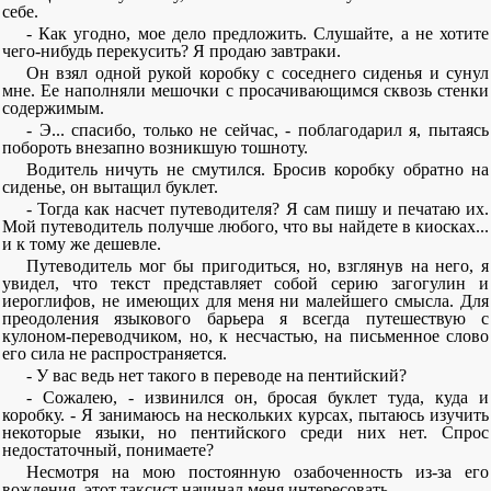
себе.
- Как угодно, мое дело предложить. Слушайте, а не хотите
чего-нибудь перекусить? Я продаю завтраки.
Он взял одной рукой коробку с соседнего сиденья и сунул
мне. Ее наполняли мешочки с просачивающимся сквозь стенки
содержимым.
- Э... спасибо, только не сейчас, - поблагодарил я, пытаясь
побороть внезапно возникшую тошноту.
Водитель ничуть не смутился. Бросив коробку обратно на
сиденье, он вытащил буклет.
- Тогда как насчет путеводителя? Я сам пишу и печатаю их.
Мой путеводитель получше любого, что вы найдете в киосках...
и к тому же дешевле.
Путеводитель мог бы пригодиться, но, взглянув на него, я
увидел, что текст представляет собой серию загогулин и
иероглифов, не имеющих для меня ни малейшего смысла. Для
преодоления языкового барьера я всегда путешествую с
кулоном-переводчиком, но, к несчастью, на письменное слово
его сила не распространяется.
- У вас ведь нет такого в переводе на пентийский?
- Сожалею, - извинился он, бросая буклет туда, куда и
коробку. - Я занимаюсь на нескольких курсах, пытаюсь изучить
некоторые языки, но пентийского среди них нет. Спрос
недостаточный, понимаете?
Несмотря на мою постоянную озабоченность из-за его
вождения, этот таксист начинал меня интересовать.