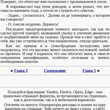
Поверьте, это облегчит вам положение с проживанием в отеле.
Я поразмыслил над этим доводом, а затем решил, что нет
смысла нанимать гида, а потом не слушать его советов.
- Ладно, - согласился я. - Далеко ли до универмага, о котором
вы говорили?
- О, совсем недалеко. Держись!
Последнее предупреждение немного запоздало, так как он
сделал крутой поворот, вызвавший свалку в уличном движении
и подбросивший меня на сиденье. Прежде чем я смог прийти в
себя, мы уже устремились в том направлении, откуда приехали.
Как ни привык я к сумасбродным экскурсиям, мне
подумалось, что эта вылазка может оказаться посложней любой
из прежних. И еще я надеялся, что она обогатит меня, в смысле
повышения квалификации, особенно полезным и, значит,
необходимым опытом.
◄
Глава 3
Содержание
Глава 5
►
Пользуйся браузерами Yandex, Firefox, Opera, Edge - они
правильно отражают формулы, встречающиеся на страницах,
как в десктопном, так и в мобильном вариантах.
Отключи на минуту блокираторы рекламы и нажми на пару
баннеров на странице. Тебе ничего не будет стоить, а сайту