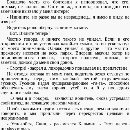
Большую часть его болтовни я игнорировал, что его,
похоже, не волновало. Он и не ждал ответа, но последнее его
замечание вызвало у меня интерес.
- Извините, но разве вы не извращенец... я имею в виду, не
изверг?
Водитель резко обернулся лицом ко мне:
- Вот. Видите теперь?
Честно говоря, я ничего такого не увидел. Если в его
откровении и присутствовал какой-то смысл, то он ускользнул
от моего понимания. Однако увидел я другое - что мы по-
прежнему несемся на всех парах. Впереди маячил затор из
остановившихся повозок, которого водитель, похоже, не
заметил, донося до меня свой довод.
- Смотри! - заорал я, лихорадочно показывая на препятствие.
Не отводя взгляда от моих глаз, водитель резко стукнул по
приклеенному перед ним клейкой лентой игрушечному
гусенку. Гусенок издал душераздирающее «га-га», способное
обеспечить ему титул короля гусей, если б у последних
случились выборы.
- О чем я и говорю, - заключил водитель, снова устремляя
свой взгляд на лежащую впереди улицу.
Пробка каким-то чудом рассосалась прежде, чем он закончил
говорить, и мы проплыли через перекресток целыми и
невредимыми.
- Успокойся, Скив, - рассмеялся Кальвин. - Этот парень
профессионал.