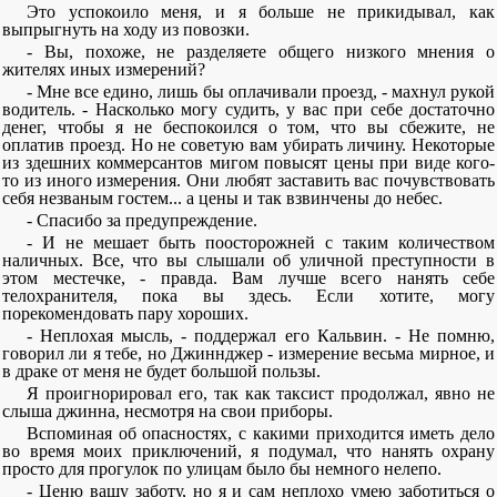
Это успокоило меня, и я больше не прикидывал, как
выпрыгнуть на ходу из повозки.
- Вы, похоже, не разделяете общего низкого мнения о
жителях иных измерений?
- Мне все едино, лишь бы оплачивали проезд, - махнул рукой
водитель. - Насколько могу судить, у вас при себе достаточно
денег, чтобы я не беспокоился о том, что вы сбежите, не
оплатив проезд. Но не советую вам убирать личину. Некоторые
из здешних коммерсантов мигом повысят цены при виде кого-
то из иного измерения. Они любят заставить вас почувствовать
себя незваным гостем... а цены и так взвинчены до небес.
- Спасибо за предупреждение.
- И не мешает быть поосторожней с таким количеством
наличных. Все, что вы слышали об уличной преступности в
этом местечке, - правда. Вам лучше всего нанять себе
телохранителя, пока вы здесь. Если хотите, могу
порекомендовать пару хороших.
- Неплохая мысль, - поддержал его Кальвин. - Не помню,
говорил ли я тебе, но Джиннджер - измерение весьма мирное, и
в драке от меня не будет большой пользы.
Я проигнорировал его, так как таксист продолжал, явно не
слыша джинна, несмотря на свои приборы.
Вспоминая об опасностях, с какими приходится иметь дело
во время моих приключений, я подумал, что нанять охрану
просто для прогулок по улицам было бы немного нелепо.
- Ценю вашу заботу, но я и сам неплохо умею заботиться о