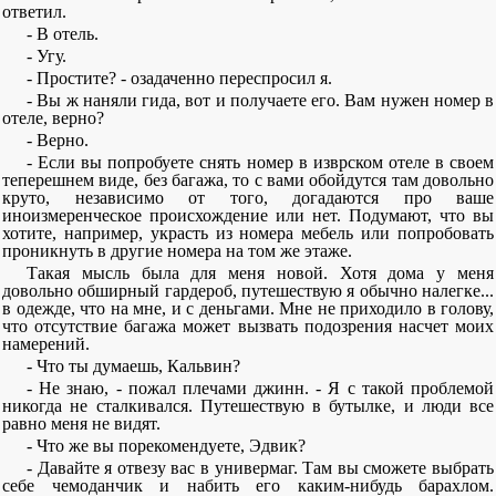
ответил.
- В отель.
- Угу.
- Простите? - озадаченно переспросил я.
- Вы ж наняли гида, вот и получаете его. Вам нужен номер в
отеле, верно?
- Верно.
- Если вы попробуете снять номер в изврском отеле в своем
теперешнем виде, без багажа, то с вами обойдутся там довольно
круто, независимо от того, догадаются про ваше
иноизмеренческое происхождение или нет. Подумают, что вы
хотите, например, украсть из номера мебель или попробовать
проникнуть в другие номера на том же этаже.
Такая мысль была для меня новой. Хотя дома у меня
довольно обширный гардероб, путешествую я обычно налегке...
в одежде, что на мне, и с деньгами. Мне не приходило в голову,
что отсутствие багажа может вызвать подозрения насчет моих
намерений.
- Что ты думаешь, Кальвин?
- Не знаю, - пожал плечами джинн. - Я с такой проблемой
никогда не сталкивался. Путешествую в бутылке, и люди все
равно меня не видят.
- Что же вы порекомендуете, Эдвик?
- Давайте я отвезу вас в универмаг. Там вы сможете выбрать
себе чемоданчик и набить его каким-нибудь барахлом.