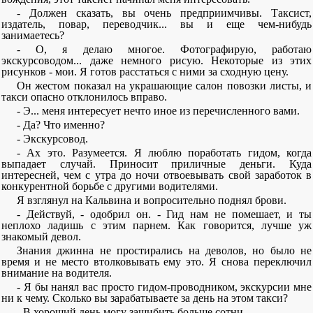
- Должен сказать, вы очень предприимчивы. Таксист,
издатель, повар, переводчик... вы и еще чем-нибудь
занимаетесь?
- О, я делаю многое. Фотографирую, работаю
экскурсоводом... даже немного рисую. Некоторые из этих
рисунков - мои. Я готов расстаться с ними за сходную цену.
Он жестом показал на украшающие салон повозки листы, и
такси опасно отклонилось вправо.
- Э... меня интересует нечто иное из перечисленного вами.
- Да? Что именно?
- Экскурсовод.
- Ах это. Разумеется. Я люблю поработать гидом, когда
выпадает случай. Приносит приличные деньги. Куда
интересней, чем с утра до ночи отвоевывать свой заработок в
конкурентной борьбе с другими водителями.
Я взглянул на Кальвина и вопросительно поднял брови.
- Действуй, - одобрил он. - Гид нам не помешает, и ты
неплохо ладишь с этим парнем. Как говорится, лучше уж
знакомый девол.
Знания джинна не простирались на деволов, но было не
время и не место втолковывать ему это. Я снова переключил
внимание на водителя.
- Я бы нанял вас просто гидом-проводником, экскурсии мне
ни к чему. Сколько вы зарабатываете за день на этом такси?
- В хороший день могу зашибить больше сотни.