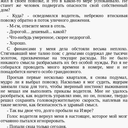
жил в своей повозке, и это в какой-то мере успокаивало. Не
станет же человек подвергать опасности свой собственный
дом?
- Куда? - осведомился водитель, небрежно втискивая
повозку обратно в поток уличного движения.
- М-гм, отвезите меня в отель.
- Дорогой... дешевый... какой?
- Что-нибудь умеренное, скорее недорогой.
- Хорошо.
С финансами у меня дела обстояли весьма неплохо.
Стягивавший мне талию пояс с деньгами содержал две тысячи
золотом, прихваченные на текущие расходы. Но не было
никакого смысла разбрасывать их без особой нужды. Раз я не
собирался проводить много времени в номере, мне и не
понадобится ничего особо грандиозного.
Проехав первые несколько кварталов, я снова подумал,
мудро ли я выбрал повозку. Насколько я мог судить, ящерам
завязали глаза для того, чтобы звериный инстинкт выживания
не мешал им выполнять приказы водителя. Мне не удалось
разобраться, как водитель управлял ими, но он, похоже, твердо
решил сохранять головокружительную скорость, наплевав на
такие мелочи, как безопасность и здравый смысл.
- Так вы двое что, долго пробыли на Извре?
Голос водителя вернул меня в настоящее, которое мой мозг
отчаянно пытался игнорировать.
- Попали сюда только сегодня.