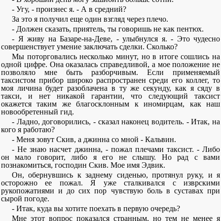
- Угу, - произнес я. - А в средний?
За это я получил еще один взгляд через плечо.
- Должен сказать, приятель, ты говоришь не как пентюх.
- Я живу на Базаре-на-Деве, - улыбнулся я. - Это чудесно
совершенствует умение заключать сделки. Сколько?
Мы поторговались несколько минут, но в итоге сошлись на
одной цифре. Она оказалась справедливой, а мое положение не
позволяло мне быть разборчивым. Если применяемый
таксистом прибор широко распространен среди его коллег, то
моя личина будет разоблачена в ту же секунду, как я сяду в
такси, и нет никакой гарантии, что следующий таксист
окажется таким же благосклонным к иномирцам, как наш
новообретенный гид.
- Ладно, договорились, - сказал наконец водитель. - Итак, на
кого я работаю?
- Меня зовут Скив, а джинна со мной - Кальвин.
- Не знаю насчет джинна, - пожал плечами таксист. - Либо
он мало говорит, либо я его не слышу. Но рад с вами
познакомиться, господин Скив. Мое имя Эдвик.
Он, обернувшись к заднему сиденью, протянул руку, и я
осторожно ее пожал. Я уже сталкивался с изврскими
рукопожатиями и до сих пор чувствую боль в суставах при
сырой погоде.
- Итак, куда вы хотите поехать в первую очередь?
Мне этот вопрос показался странным, но тем не менее я