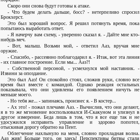
Скоро они снова будут готовы к атаке.
- Что будем делать дальше, босс? - нетерпеливо спросил
Брокхерст.
Это был хороший вопрос. Я решил потянуть время, пока
попытаюсь выработать ответ.
- Я начерчу вам схему, - уверенно сказал я. - Дайте мне кто-
нибудь меч.
- Вот, малыш. Возьми мой, - ответил Ааз, вручая мне
оружие.
- Спасибо, - рассеянно поблагодарил я. - Итак, вот эта линия
- их главное построение. Если мы... Ааз?!
- Собственной персоной, - усмехнулся мой наставник. -
Извини за опоздание.
Это был Ааз! Он спокойно стоял, сложив руки, словно все
время был вместе с командой. Однако реакция остальных
показывала, что они удивлены его появлением ничуть не
меньше моего.
- Но тебя же... - запинаясь, произнес я. - В костер...
- Ах это! - пожал плечами Ааз. - Вычислив, что они делают,
я в то же мгновение воспользовался И-Скакуном и улизнул в
другое измерение. Беда лишь в том, что я все еще так и не
удосужился исправить управление и здорово попотел,
отыскивая дорогу обратно на Пент.
Облегчение нахлынуло на меня, словно прохладная волна.
Ааз жив! Больше того, он здесь! Перспективы битвы стали