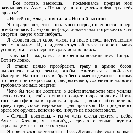
- Все готово, вьюноша, - посмеиваясь, прервал мои
размышления Аякс. - Не могу ли я еще что-нибудь для тебя
сделать?
- Не сейчас, Аякс, - ответил я. - Но стой наготове.
Я порадовался, что часть моей сосредоточенности теперь
освободилась. Следующий фокус должен был потребовать всей
энергии, какую я мог набрать.
Я сфокусировал свою мысль на траве перед наступающим
левым крылом. И, свидетельствуя об эффективности моих
усилий, эта часть шеренги сразу остановилась.
- Слушай! - выдохнула с искренним восхищением Танда. -
Вот это ловко.
Я ставил целью преобразить траву в армию бесов,
выросшую из-под земли, чтобы схватиться с войсками
Империи. На этот раз я выбрал бесов вместо демонов, потому
что бесы пониже ростом и, следовательно, сохранение иллюзии
требовало меньше энергии.
Чего бы там ни достигли в действительности мои усилия,
этого хватило, чтобы заставить солдат прореагировать. После
того как офицеры выкрикнули приказы, войска обрушили на
траву перед собой неровный град дротиков. На призрачного
врага это оружие, конечно же, ничуть не подействовало.
- Слушай, вьюноша, - ткнул меня слегка локтем в ребра
Аякс. - Хочешь, я что-нибудь сделаю с этими шутами,
стреляющими в нашего горгула?
Я повернулся посмотреть на Гэса. Летящая фигура прошлась