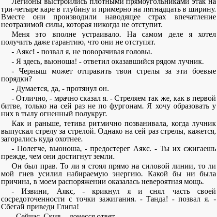
Легионы выстроились плотными прямоугольниками этак на
три-четыре каре в глубину и примерно на пятнадцать в ширину.
Вместе они производили наводящее страх впечатление
неотразимой силы, которая никогда не отступит.
Меня это вполне устраивало. На самом деле я хотел
получить даже гарантию, что они не отступят.
- Аякс! - позвал я, не поворачивая головы.
- Я здесь, вьюноша! - ответил оказавшийся рядом лучник.
- Черныш может отправить твои стрелы за эти боевые
порядки?
- Думается, да, - протянул он.
- Отлично, - мрачно сказал я. - Стреляем так же, как в первой
битве, только на сей раз не по фургонам. Я хочу образовать у
них в тылу огненный полукруг.
Как и раньше, тетива ритмично позванивала, когда лучник
выпускал стрелу за стрелой. Однако на сей раз стрелы, кажется,
загорались куда охотнее.
- Полегче, вьюноша, - предостерег Аякс. - Ты их сжигаешь
прежде, чем они достигнут земли.
Он был прав. То ли я стоял прямо на силовой линии, то ли
мой гнев усилил набираемую энергию. Какой бы ни была
причина, в моем распоряжении оказалась невероятная мощь.
- Извини, Аякс, - крикнул я и снял часть своей
сосредоточенности с точки зажигания. - Танда! - позвал я. -
Сбегай приведи Глипа!
- Сейчас, Скив, - донесся ответ.