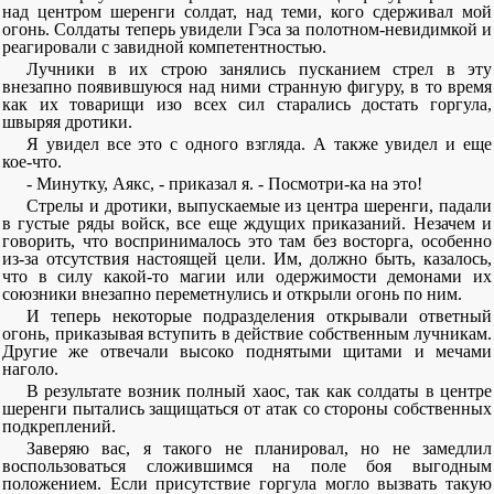
над центром шеренги солдат, над теми, кого сдерживал мой
огонь. Солдаты теперь увидели Гэса за полотном-невидимкой и
реагировали с завидной компетентностью.
Лучники в их строю занялись пусканием стрел в эту
внезапно появившуюся над ними странную фигуру, в то время
как их товарищи изо всех сил старались достать горгула,
швыряя дротики.
Я увидел все это с одного взгляда. А также увидел и еще
кое-что.
- Минутку, Аякс, - приказал я. - Посмотри-ка на это!
Стрелы и дротики, выпускаемые из центра шеренги, падали
в густые ряды войск, все еще ждущих приказаний. Незачем и
говорить, что воспринималось это там без восторга, особенно
из-за отсутствия настоящей цели. Им, должно быть, казалось,
что в силу какой-то магии или одержимости демонами их
союзники внезапно переметнулись и открыли огонь по ним.
И теперь некоторые подразделения открывали ответный
огонь, приказывая вступить в действие собственным лучникам.
Другие же отвечали высоко поднятыми щитами и мечами
наголо.
В результате возник полный хаос, так как солдаты в центре
шеренги пытались защищаться от атак со стороны собственных
подкреплений.
Заверяю вас, я такого не планировал, но не замедлил
воспользоваться сложившимся на поле боя выгодным
положением. Если присутствие горгула могло вызвать такую