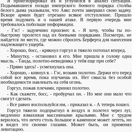
Я проигнорировал их и углубился в анализ ситуации.
Подымавшиеся позади имперского боевого порядка столбы
белого дыма указывали, что Аякс почти завершил свою задачу.
Вскоре армии будет отрезано всякое отступление. Пришло
время подумать и о нашей атаке. В первую очередь мне
требовалось побольше информации.
- Гэс! - задумчиво произнес я. - Я хочу, чтобы ты по-
быстрому пролетел над их боевыми порядками. Посмотри, не
найдется ли место, где можно сбросить Берферта для нанесения
надлежащего ущерба.
- Хорошо, босс, - крякнул горгул и тяжело потопал вперед.
- Минутку, - остановил я его. Мне пришла в голову одна
мысль. - Танда, полотно-невидимка у тебя еще при себе?
- Прямо здесь! - усмехнулась она.
- Хорошо, - кивнул я. - Гэс, возьми полотно. Держи его перед
собой все время, пока изучаешь их. Нет смысла без особой
необходимости навлекать на себя огонь.
Горгул, пожав плечами, принял полотно.
- Как скажете, босс, - пробурчал он. - Но мне они мало что
смогут сделать.
- Все равно воспользуйся им, - приказал я. - А теперь пошел.
Горгул тяжело подпрыгнул в воздух и полетел через луг,
медленно взмахивая массивными крыльями. Мне с трудом
верилось, что нечто столь большое и каменное может лететь, но
я видел это своими глазами. Может быть, он применял
левитацию.