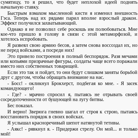
сумятицу, то я решил, что будет неплохой идеей поднять
начальную ставку.
Быстрым взмахом мысленной кисти я изменил внешность
Гэса. Теперь над их рядами парил вполне взрослый дракон.
Эффект получился захватывающий.
Однако я не позволил себе роскошь им полюбоваться. Мне
кое-что пришло в голову в связи с этой метаморфозой, и
хотелось испробовать.
Я развеял свою армию бесов, а затем снова воссоздал их, но
не перед войсками, а посреди них!
Это привело построения в полный беспорядок. Разя мечами
или копьями призрачные фигуры, солдаты чаще всего поражали
вместо них собственных товарищей.
Если это так и пойдет, то они будут слишком заняты борьбой
друг с другом, чтобы обращать внимание на нас.
- Босс! - окликнул Брокхерст, подбегая ко мне. - Я засек
командующего!
- Где? - мрачно спросил я, пытаясь не отрывать своей
сосредоточенности от бушующей на лугу битвы.
Бес показал.
И верно! Зверюга гневно шагал от строя к строю, пытаясь
восстановить порядок в своих войсках.
Я услышал красноречивый шепот натянутой тетивы.
- Аякс! - рявкнул я. - Придержи стрелу. Он мой... и только
мой!