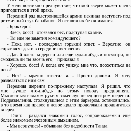
У меня возникло предчувствие, что мой зверек может очень
пригодиться в этой драке.
Передний ряд выстроившейся армии начинал наступать под
ритмичный стук барабанов. Я оставил их без внимания.
- Брокхерст!
- Здесь, босс! - отозвался бес, подступая ко мне.
- Ты еще не заметил командующего?
- Пока нет, - последовал горький ответ. - Вероятно, он
спрятался где-то в середине построения.
- Давай влезь на дерево или еще куда-нибудь и посмотри, не
сможешь ли ты засечь его, - приказал я
- Хорошо, босс! А когда его увижу, мне что, поохотиться на
него?
- Нет! - мрачно ответил я. - Просто доложи. Я хочу
разделаться с ним сам.
Передняя шеренга по-прежнему наступала. Я решил, что
мне лучше что-нибудь по этому поводу предпринять.
Мысленным взмахом руки я зажег луг перед центром шеренги.
Подразделения, столкнувшиеся с этим барьером, остановились,
в то время как правое и левое крыло продолжали продвигаться
вперед.
- Глип! - раздался знакомый голос, сопровождаемый еще
более знакомым зловонным дыханием.
- Мы вернулись! - объявила без надобности Танда.