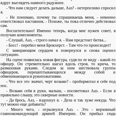
вдруг выглядеть намного радужнее.
- Что нам следует делать дальше, Ааз? - нетерпеливо спросил
я.
- Не понимаю, почему ты спрашиваешь меня, - невинно
ответствовал наставник. - Похоже, ты пока отлично действовал
сам.
Восхитительно! Именно теперь, когда мне нужен совет, я
получаю комплименты.
- Слушай, Ааз, - строго начал я. - Нам предстоит битва...
- Босс! - перебил меня Брокхерст. - Там что-то происходит!
С замирающим сердцем я повернулся и снова оценил
ситуацию.
На сцене появилась новая фигура, судя по ее виду - какой-то
офицер. Он стремительно шагал вдоль строя, то крича, то
размахивая руками. Следом за ним шествовала группа
офицеров, перешептывающихся между собой и
обменивающихся рукопожатиями.
- Что все это значит, черт возьми? - пробормотал я себе под
нос.
- Возьми себя в руки, малыш, - посоветовал Ааз. - Если я
правильно слышу, это скверные новости.
- Да брось, Ааз, - вздохнул я. - Дела и так хуже некуда. Что
тут можно еще добавить?
- Много чего, - огрызнулся Ааз. - Это - верховный
главнокомандующий армией Империи. Он прибыл сюда