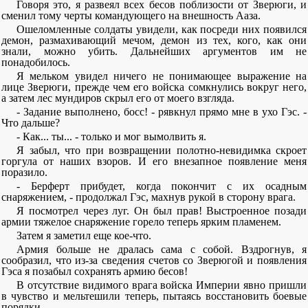
Говоря это, я развеял всех бесов поблизости от Зверюги, и
сменил тому черты командующего на внешность Ааза.
Ошеломленные солдаты увидели, как посреди них появился
демон, размахивающий мечом, демон из тех, кого, как они
знали, можно убить. Дальнейших аргументов им не
понадобилось.
Я мельком увидел ничего не понимающее выражение на
лице Зверюги, прежде чем его войска сомкнулись вокруг него,
а затем лес мундиров скрыл его от моего взгляда.
- Задание выполнено, босс! - рявкнул прямо мне в ухо Гэс. -
Что дальше?
- Как... ты... - только и мог вымолвить я.
Я забыл, что при возвращении полотно-невидимка скроет
горгула от наших взоров. И его внезапное появление меня
поразило.
- Берферт прибудет, когда покончит с их осадным
снаряжением, - продолжал Гэс, махнув рукой в сторону врага.
Я посмотрел через луг. Он был прав! Выстроенное позади
армии тяжелое снаряжение горело теперь ярким пламенем.
Затем я заметил еще кое-что.
Армия больше не дралась сама с собой. Вздрогнув, я
сообразил, что из-за сведения счетов со Зверюгой и появления
Гэса я позабыл сохранять армию бесов!
В отсутствие видимого врага войска Империи явно пришли
в чувство и мельтешили теперь, пытаясь восстановить боевые
порядки.