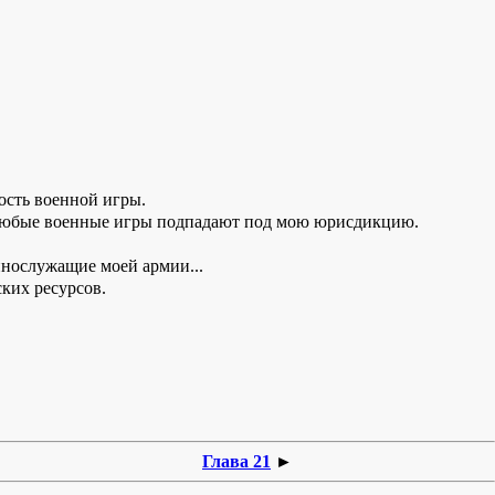
ость военной игры.
и любые военные игры подпадают под мою юрисдикцию.
еннослужащие моей армии...
ских ресурсов.
Глава 21
►