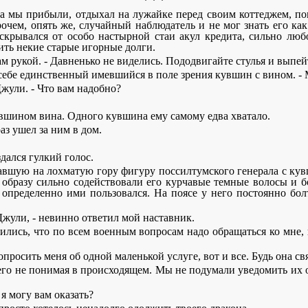
* * *
а мы прибыли, отдыхал на лужайке перед своим коттеджем, по
очем, опять же, случайный наблюдатель и не мог знать его ка
скрывался от особо настырной стаи акул кредита, сильно любо
ить некие старые игорные долги.
нам рукой. - Давненько не виделись. Пододвигайте стулья и выпей
к себе единственный имевшийся в поле зрения кувшин с вином. 
Джули. - Что вам надобно?
увшином вина. Одного кувшина ему самому едва хватало.
раз ушел за ним в дом.
здался гулкий голос.
авшую на лохматую гору фигуру поссилтумского генерала с кув
ому образу сильно содействовали его курчавые темные волосы и
 определенно ими пользовался. На поясе у него постоянно бол
Джули, - невинно ответил мой наставник.
орились, что по всем военным вопросам надо обращаться ко мне, 
опросить меня об одной маленькой услуге, вот и все. Будь она св
чего не понимая в происходящем. Мы не подумали уведомить их
я могу вам оказать?