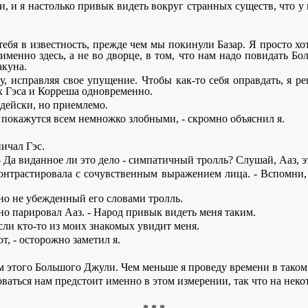
и, и я настолько привык видеть вокруг странных существ, что у
л тебя в известность, прежде чем мы покинули Базар. Я просто х
менно здесь, а не во дворце, в том, что нам надо повидать Бо
акуна.
ту, исправляя свое упущение. Чтобы как-то себя оправдать, я 
ах Гэса и Корреша одновременно.
одейски, но приемлемо.
и покажутся всем немножко злобными, - скромно объяснил я.
ичал Гэс.
виданное ли это дело - симпатичный тролль? Слушай, Ааз, эт
а контрастировала с сочувственным выражением лица. - Вспомни
вно не убежденный его словами тролль.
нно парировал Ааз. - Народ привык видеть меня таким.
если кто-то из моих знакомых увидит меня.
т, - осторожно заметил я.
ем этого Большого Джули. Чем меньше я проведу времени в таком
ироваться нам предстоит именно в этом измерении, так что на не