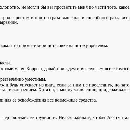
м хлопотно, не могли бы вы просветить меня по части того, какое
 тролля ростом в полтора раза выше нас и способного раздавить
выразили.
в какой-то примитивной потасовке на потеху зрителям.
пасти.
, кроме меня. Корреш, давай присядем и выслушаем все с самого
 чрезвычайно уместным.
о-нибудь упускает из виду, если за ним не проследить, но зато
 стал исключением. Хотя он, к моему удивлению, придерживался
вали для ее освобождения все возможные средства.
 черт возьми, ее трудности. Нельзя ожидать, чтобы Ааз считал