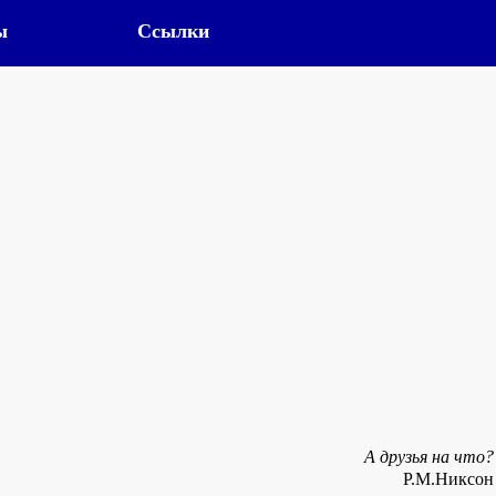
ы
Ссылки
А друзья на что?
P.M.Никсон