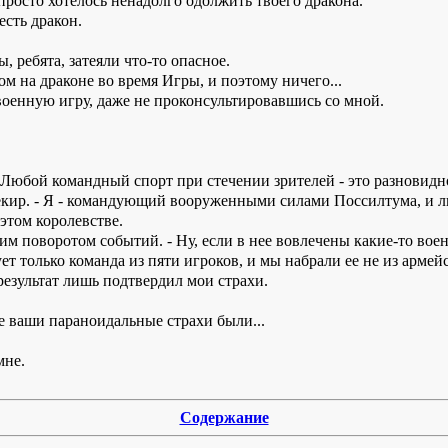
просто хотелось ненадолго одолжить твоего дракона.
есть дракон.
, ребята, затеяли что-то опасное.
хом на драконе во время Игры, и поэтому ничего...
е военную игру, даже не проконсультировавшись со мной.
- Любой командный спорт при стечении зрителей - это разновидн
хсекир. - Я - командующий вооруженными силами Поссилтума, 
 этом королевстве.
ким поворотом событий. - Ну, если в нее вовлечены какие-то во
ует только команда из пяти игроков, и мы набрали ее не из армей
результат лишь подтвердил мои страхи.
все ваши параноидальные страхи были...
мне.
Содержание