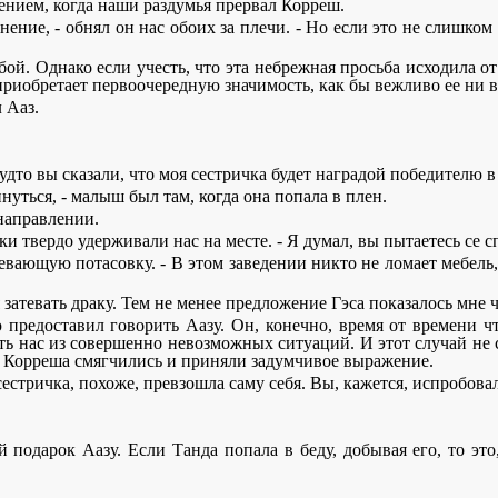
нием, когда наши раздумья прервал Корреш.
днение, - обнял он нас обоих за плечи. - Но если это не слишко
ой. Однако если учесть, что эта небрежная просьба исходила от
приобретает первоочередную значимость, как бы вежливо ее ни 
 Ааз.
 будто вы сказали, что моя сестричка будет наградой победителю 
нуться, - малыш был там, когда она попала в плен.
 направлении.
уки твердо удерживали нас на месте. - Я думал, вы пытаетесь се с
зревающую потасовку. - В этом заведении никто не ломает мебель
я затевать драку. Тем не менее предложение Гэса показалось мне
 предоставил говорить Аазу. Он, конечно, время от времени чт
ить нас из совершенно невозможных ситуаций. И этот случай не
ты Корреша смягчились и приняли задумчивое выражение.
аз сестричка, похоже, превзошла саму себя. Вы, кажется, испробо
 подарок Аазу. Если Танда попала в беду, добывая его, то это,