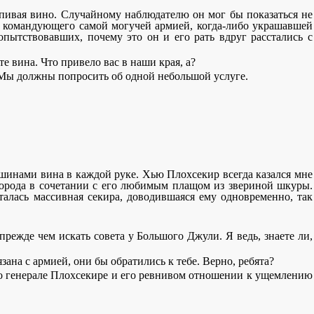
пивая вино. Случайному наблюдателю он мог бы показаться не
к командующего самой могучей армией, когда-либо украшавшей
пытствовавших, почему это он и его рать вдруг расстались с
те вина. Что привело вас в наши края, а?
- Мы должны попросить об одной небольшой услуге.
шинами вина в каждой руке. Хью Плохсекир всегда казался мне
 борода в сочетании с его любимым плащом из звериной шкуры.
талась массивная секира, доводившаяся ему одновременно, так
прежде чем искать совета у Большого Джули. Я ведь, знаете ли,
язана с армией, они бы обратились к тебе. Верно, ребята?
 о генерале Плохсекире и его ревнивом отношении к ущемлению