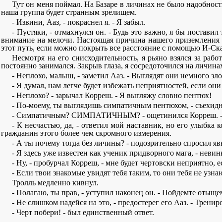
Тут он меня поймал. На Базаре в личинах не было надобност
наша группа будет странным зрелищем.
- Извини, Ааз, - покраснел я. - Я забыл.
- Пустяки, - отмахнулся он. - Будь это важно, я бы постави
внимание на мелочи. Настоящая причина нашего приземления и
этот путь, если можно покрыть все расстояние с помощью И-Ск
Несмотря на его снисходительность, я рьяно взялся за рабо
постоянно занимался. Закрыв глаза, я сосредоточился на личин
- Неплохо, малыш, - заметил Ааз. - Выглядят они немного зл
- Я думал, нам легче будет избежать неприятностей, если он
- Неплохо? - зарычал Корреш. - Я выгляжу словно пентюх!
- По-моему, ты выглядишь симпатичным пентюхом, - съехидн
- Симпатичным? СИМПАТИЧНЫМ? - ощетинился Корреш. - Да 
- К несчастью, да, - ответил мой наставник, но его улыбк
гражданин этого более чем скромного измерения.
- А ты почему тогда без личины? - подозрительно спросил я
- Я здесь уже известен как ученик придворного мага, - неви
- Ну, - пробурчал Корреш, - мне будет чертовски неприятно, 
- Если твои знакомые увидят тебя таким, то они тебя не узнаю
Тролль медленно кивнул.
- Полагаю, ты прав, - уступил наконец он. - Пойдемте отыщ
- Не слишком надейся на это, - предостерег его Ааз. - Трен
- Черт побери! - был единственный ответ.