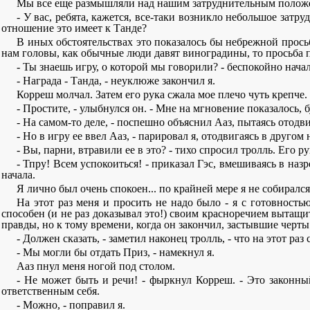
Мы все еще размышляли над нашим затруднительным положе
- У вас, ребята, кажется, все-таки возникло небольшое затру
отношение это имеет к Танде?
В иных обстоятельствах это показалось бы небрежной просьб
нам головы, как обычные люди давят виноградины, то просьба 
- Ты знаешь игру, о которой мы говорили? - беспокойно начал
- Награда - Танда, - неуклюже закончил я.
Корреш молчал. Затем его рука сжала мое плечо чуть крепче.
- Простите, - улыбнулся он. - Мне на мгновение показалось,
- На самом-то деле, - поспешно объяснил Ааз, пытаясь отодви
- Но в игру ее ввел Ааз, - парировал я, отодвигаясь в другом
- Вы, парни, втравили ее в это? - тихо спросил тролль. Его р
- Тпру! Всем успокоиться! - приказал Гэс, вмешиваясь в на
начала.
Я лично был очень спокоен... по крайней мере я не собиралс
На этот раз меня и просить не надо было - я с готовностью
способен (и не раз доказывал это!) своим красноречием вытащ
правды, но к тому времени, когда он закончил, застывшие чер
- Должен сказать, - заметил наконец тролль, - что на этот р
- Мы могли бы отдать Приз, - намекнул я.
Ааз пнул меня ногой под столом.
- Не может быть и речи! - фыркнул Корреш. - Это законный
ответственным себя.
- Можно, - поправил я.