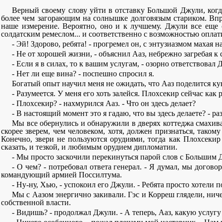
Верный своему слову уйти в отставку Большой Джули, когд
более чем загорающим на солнышке долговязым стариком. Впр
наше измерение. Вероятно, оно и к лучшему. Джули все еще 
солдатским ремеслом... и соответственно с возможностью оплат
- Эй! Здорово, ребята! - прогремел он, с энтузиазмом махая 
- Не от хорошей жизни, - объяснил Ааз, небрежно загребая 
- Если я в силах, то к вашим услугам, - озорно ответствовал 
- Нет ли еще вина? - поспешно спросил я.
Богатый опыт научил меня не ожидать, что Ааз поделится к
- Разумеется. У меня его хоть залейся. Плохсекир сейчас как 
- Плохсекир? - нахмурился Ааз. - Что он здесь делает?
- В настоящий момент это я гадаю, что вы здесь делаете? - ра
Мы все обернулись и обнаружили в дверях коттеджа смахив
скорее зверем, чем человеком, хотя, должен признаться, так
Конечно, звери не пользуются орудиями, тогда как Плохсекир
сказать, и тезкой, и любимым орудием дипломатии.
- Мы просто заскочили перекинуться парой слов с Большим 
- О чем? - потребовал ответа генерал. - Я думал, мы догов
командующий армией Поссилтума.
- Ну-ну, Хью, - успокоил его Джули. - Ребята просто хотели п
Мы с Аазом энергично закивали. Гэс и Корреш глядели, ни
собственной власти.
- Видишь? - продолжал Джули. - А теперь, Ааз, какую услугу 