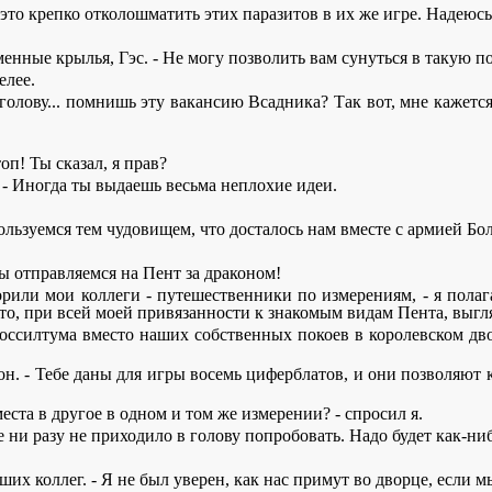
- это крепко отколошматить этих паразитов в их же игре. Надею
аменные крылья, Гэс. - Не могу позволить вам сунуться в такую 
елее.
 голову... помнишь эту вакансию Всадника? Так вот, мне кажетс
оп! Ты сказал, я прав?
 - Иногда ты выдаешь весьма неплохие идеи.
пользуемся тем чудовищем, что досталось нам вместе с армией Б
ы отправляемся на Пент за драконом!
ворили мои коллеги - путешественники по измерениям, - я полаг
то, при всей моей привязанности к знакомым видам Пента, выгл
 Поссилтума вместо наших собственных покоев в королевском дво
 он. - Тебе даны для игры восемь циферблатов, и они позволяют 
еста в другое в одном и том же измерении? - спросил я.
е ни разу не приходило в голову попробовать. Надо будет как-ни
ших коллег. - Я не был уверен, как нас примут во дворце, если 