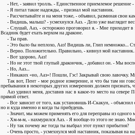
- Нет, - заявил тролль. - Единственное приемлемое решение 
- Я питал такие надежды, - признал мой наставник.
- Рассчитывайте и на меня тоже, - объявил, разминая свои к
- Видишь, малыш? - усмехнулся Ааз. - Дело уже выглядит вес
- Слушай, Ааз, - осторожно проговорил я. - Мне приходит в
Всадник будет ехать верхом на драконе.
- Ты прав.
- Это было бы неплохо, Ааз! Видишь ли, Глип немножко... Ст
- Верно. Положительно. Правильно, - кивнул мой наставник.
- Вот здорово, Ааз!
- Но не этот твой глупый дракончик, - добавил он. - Мы вос
- Но, Ааз...
- Никаких «но, Ааз»! Пошли, Гэс! Закрывай свою лавочку. М
Так вот, Пент - мое родное измерение, и что бы там ни го
пребывания в некоторых других измерениях должен признать, ч
Ааз удивил меня, доставив нас в какое-то место на севере
прямой ответ.
- Все зависит от того, как установишь И-Скакун, - объяснил
но и куда именно и когда ты прибудешь.
- Значит, мы можем применять его для переправы из одного м
- Хм-м-м, - нахмурился Ааз. - Я вообще-то этого не знаю. Мн
- Ну так почему же тогда ты выбрал этот пункт прибытия?
- Очень просто, - усмехнулся мой наставник, показывая на на