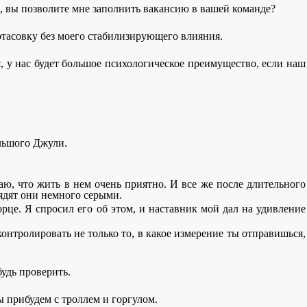
сь, вы позволите мне заполнить вакансию в вашей команде?
потасовку без моего стабилизирующего влияния.
я, у нас будет большое психологическое преимущество, если наш
ольшого Джули.
аю, что жить в нем очень приятно. И все же после длительного
ядят они немного серыми.
рце. Я спросил его об этом, и наставник мой дал на удивление
контролировать не только то, в какое измерение ты отправишься,
будь проверить.
мы прибудем с троллем и горгулом.