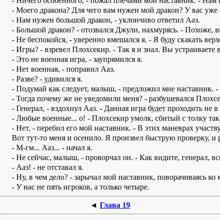
- Ничего особенного, - пожал плечами мой наставник. - Нам 
- Моего дракона? Для чего вам нужен мой дракон? У вас уже 
- Нам нужен большой дракон, - уклончиво ответил Ааз.
- Большой дракон? - отозвался Джули, нахмурясь. - Похоже, вы
- Не беспокойся, - уверенно вмешался я. - Я буду скакать вер
- Игры? - взревел Плохсекир. - Так я и знал. Вы устраивает
- Это не военная игра, - заупрямился я.
- Нет военная, - поправил Ааз.
- Разве? - удивился я.
- Подумай как следует, малыш, - предложил мне наставник. 
- Тогда почему же не уведомили меня? - разбушевался Пло
- Генерал, - вздохнул Ааз. - Данная игра будет проходить не в
- Любые военные... о! - Плохсекир умолк, сбитый с толку та
- Нет, - перебил его мой наставник. - В этих маневрах участв
Вот тут-то меня и осенило. Я произвел быструю проверку, и 
- М-гм... Ааз... - начал я.
- Не сейчас, малыш, - проворчал он. - Как видите, генерал, 
- Ааз! - не отставал я.
- Ну, в чем дело? - зарычал мой наставник, поворачиваясь ко 
- У нас не пять игроков, а только четыре.
◄
Глава 19