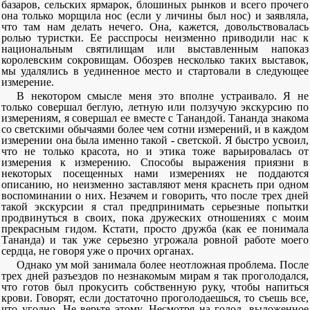
базаров, сельских ярмарок, блошиных рынков и всего прочего
она только морщила нос (если у личины был нос) и заявляла,
что там нам делать нечего. Она, кажется, довольствовалась
ролью туристки. Ее расспросы неизменно приводили нас к
национальным святилищам или выставленным напоказ
королевским сокровищам. Обозрев несколько таких выставок,
мы удалялись в уединенное место и стартовали в следующее
измерение.
В некотором смысле меня это вполне устраивало. Я не
только совершал беглую, летную или ползучую экскурсию по
измерениям, я совершал ее вместе с Танандой. Тананда знакома
со светскими обычаями более чем сотни измерений, и в каждом
измерении она была именно такой - светской. Я быстро усвоил,
что не только красота, но и этика тоже варьировалась от
измерения к измерению. Способы выражения приязни в
некоторых посещенных нами измерениях не поддаются
описанию, но неизменно заставляют меня краснеть при одном
воспоминании о них. Незачем и говорить, что после трех дней
такой экскурсии я стал предпринимать серьезные попытки
продвинуться в своих, пока дружеских отношениях с моим
прекрасным гидом. Кстати, просто дружба (как ее понимала
Тананда) и так уже серьезно угрожала ровной работе моего
сердца, не говоря уже о прочих органах.
Однако ум мой занимала более неотложная проблема. После
трех дней разъездов по незнакомым мирам я так проголодался,
что готов был прокусить собственную руку, чтобы напиться
крови. Говорят, если достаточно проголодаешься, то съешь все,
что угодно. Не верьте этому. Несмотря на голод, выложенное