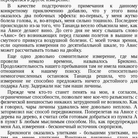
В качестве подстрочного примечания к данному
конкретному приключению добавлю, что у этого вина
оказалось два побочных эффекта: во-первых, у меня жутко
болела голова, и, во-вторых, меня сильно тошнило. Последнее
происходило из-за того, что Тананда весело объяснила мне, как
на Ависе делают вино. До сего дня не могу слышать слово
«Авис» без возникающих перед глазами полетов в вышине и
смутного привкуса воздушной болезни. С моей точки зрения,
если оценивать измерения по десятибалльной шкале, то Авис
может рассчитывать только на двойку.
Еще одно довольно сомнительное измерение, где мы
провели немало времени, называлось Брюхоно.
Продолжительность нашего пребывания там не имела никакого
отношения к нашему поиску. После относительно
немногочисленных остановок Тананда решила, что это
измерение не способно предложить ничего достойного для
подарка Аазу. Задержали нас там наши личины.
Прежде чем кто-то станет пенять на мои, я согласен,
ограниченные способности, позвольте мне кое-что разъяснить: с
физической внешностью никаких затруднений не возникло. Как
я говорил, чары личины удавались мне довольно неплохо. А
затормозил нас способ передвижения. Поперелетав на Ависе с
дерева на дерево, я считал себя готовым добраться из пункта А
в пункт Б любым мыслимым способом. Но, как предупреждал
меня Ааз, измерения - бесконечный источник сюрпризов,
Брюхоноги оказались улитками - большими улитками, но
тем не менее улитками. Винтовые раковины, глаза на