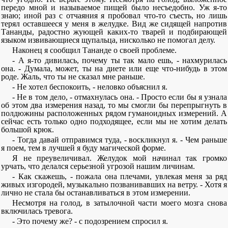
передо мной и называемое пищей было несъедобно. Уж я-то
знаю; иной раз с отчаяния я пробовал что-то съесть, но лишь
терял оставшееся у меня в желудке. Вид же сидящей напротив
Тананды, радостно жующей каких-то тварей и подбирающей
языком извивающиеся щупальца, нисколько не помогал делу.
Наконец я сообщил Тананде о своей проблеме.
- А я-то дивилась, почему ты так мало ешь, - нахмурилась
она. - Думала, может, ты на диете или еще что-нибудь в этом
роде. Жаль, что ты не сказал мне раньше.
- Не хотел беспокоить, - неловко объяснил я.
- Не в том дело, - отмахнулась она. - Просто если бы я узнала
об этом два измерения назад, то мы смогли бы перепрыгнуть в
полдюжины расположенных рядом гуманоидных измерений. А
сейчас есть только одно подходящее, если мы не хотим делать
большой крюк.
- Тогда давай отправимся туда, - воскликнул я. - Чем раньше
я поем, тем в лучшей я буду магической форме.
Я не преувеличивал. Желудок мой начинал так громко
урчать, что делался серьезной угрозой нашим личинам.
- Как скажешь, - пожала она плечами, увлекая меня за ряд
живых изгородей, музыкально позванивавших на ветру. - Хотя я
лично не стала бы останавливаться в этом измерении.
Несмотря на голод, в затылочной части моего мозга снова
включилась тревога.
- Это почему же? - с подозрением спросил я.