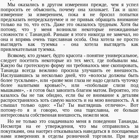
Мы оказались в другом измерении прежде, чем я успел
попросить ее объяснить, почему она хихикает. Так и шло:
измерение за измерением, пока я не бросил попытки
предсказать непредсказуемое и не привык обращать внимание
только на то, что есть. Даже это оказалось трудным. Хотя бы
потому, что у меня возникли некоторые неожиданные
сложности с Танандой. Раньше я этого никогда не замечал, но
она и впрямь очень тщеславная особа. Она хотела не просто
выглядеть как туземка - она хотела выглядеть как
привлекательная туземка.
Всякому, кто думает, будто красота - понятие универсальное,
следует посетить некоторые из тех мест, где побывали мы.
Какую бы гротескную форму ни требовалось мне скопировать,
Тананда всегда вежливо просила улучшить ее внешность.
Наслушавшись за несколько дней, что «волосы должны быть
более тусклыми», или «разве мои глаза не надо сделать чуточку
более налитыми кровью?», или «побольше слизи под
мышками», - я готов был завопить благим матом. Вероятно, это
казалось бы не так обидно, если бы ее внимание к деталям
распространялось хоть самую малость и на мою внешность. А я
слышал только одно: «Ты? Ты выглядишь отлично». Вот
потому-то я и говорю, что она тщеславна, ее больше
интересовала собственная внешность, нежели моя.
Но не только это озадачивало меня в поведении Тананды.
Несмотря на ее утверждения, что мы отправились за
покупками, она наотрез отказывалась наведаться в посещаемых
нами измерениях в отделы розничной торговли. При виде