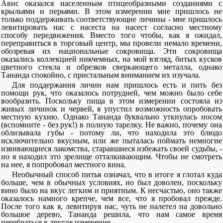
Авис оказался населенным птицеобразными созданиями с
крыльями и перьями. В этом измерении мне пришлось не
только поддерживать соответствующие личины - мне пришлось
левитировать нас с насеста на насест согласно местному
способу передвижения. Вместо того чтобы, как я ожидал,
переправиться в торговый центр, мы провели немало времени,
обозревая их национальные сокровища. Эти сокровища
оказались коллекцией никчемных, на мой взгляд, битых кусков
цветного стекла и обрезков сверкающего металла, однако
Тананда спокойно, с пристальным вниманием их изучала.
Для поддержания личин нам пришлось есть и пить без
помощи рук, что оказалось потрудней, чем можно было себе
вообразить. Поскольку пища в этом измерении состояла из
живых личинок и червей, я упустил возможность опробовать
местную кухню. Однако Тананда буквально уткнулась носом
(вспомните - без рук!) в полную тарелку. Не важно, почему она
облизывала губы - потому ли, что находила это блюдо
исключительно вкусным, или же пыталась поймать немногие
извивающиеся лакомства, старавшиеся избежать своей судьбы, -
но я находил это зрелище отталкивающим. Чтобы не смотреть
на нее, я попробовал местного вина.
Необычный способ питья означал, что в итоге я глотал куда
больше, чем в обычных условиях, но был доволен, поскольку
вино было на вкус легким и приятным. К несчастью, оно также
оказалось намного крепче, чем все, что я пробовал прежде.
После того как я, левитируя нас, чуть не налетел на довольно
большое дерево, Тананда решила, что нам самое время
перебраться в другое измерение.