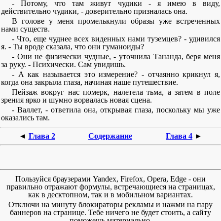
- Потому, что там живут чудики - я имею в виду,
действительно чудики, - доверительно призналась она.
В голове у меня промелькнули образы уже встреченных
нами существ.
- Что, еще чуднее всех виденных нами туземцев? - удивился
я. - Ты вроде сказала, что они гуманоиды?
- Они не физически чудные, - уточнила Тананда, беря меня
за руку. - Психически. Сам увидишь.
- А как называется это измерение? - отчаянно крикнул я,
когда она закрыла глаза, начиная наше путешествие.
Пейзаж вокруг нас померк, налетела тьма, а затем в поле
зрения ярко и шумно ворвалась новая сцена.
- Валлет, - ответила она, открывая глаза, поскольку мы уже
оказались там.
◄
Глава 2
Содержание
Глава 4
►
Пользуйся браузерами Yandex, Firefox, Opera, Edge - они
правильно отражают формулы, встречающиеся на страницах,
как в десктопном, так и в мобильном вариантах.
Отключи на минуту блокираторы рекламы и нажми на пару
баннеров на странице. Тебе ничего не будет стоить, а сайту
поможешь материально.