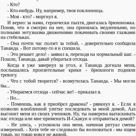
- Кто?
- Кто-нибудь. Ну, например, твоя поклонница.
- Моя - кто? - моргнул я.
И верно: за нами, героически пыхтя, двигалась брюхоножка.
Поняв, что я смотрю на нее, она принялась медленными, но
полными энтузиазма движениями покачивать своими глазками
на стебельках.
- Она почти час ползет за тобой, - доверительно сообщила
Тананда. - Вот потому-то я и спешила.
- Это решает дело! - заявил я, переходя на нормальный шаг. -
Пошли, Тананда, давай убираться отсюда.
Когда я уже завернул за угол, а Тананда догнала меня,
послышались пронзительные крики - брюхоноги подняли
тревогу.
- Что с тобой творится? - возмутилась Тананда. - Мы могли
бы...
- Убираемся отсюда - сейчас же! - приказал я.
- Но...
- Помнишь, как я приобрел дракона? - рявкнул я. - Если я
позволю влюбленной улитке последовать за мной домой, Ааз
выгонит меня из своих учеников. Ну, ты намерена вытаскивать
нас отсюда или мне применить И-Скакун и отправиться домой?
- Не злись, - успокоила она меня, начиная ритуал смены
измерений. - Хотя тебе не следовало бы волноваться - мы ищем
товар, но товар вовсе не живой.