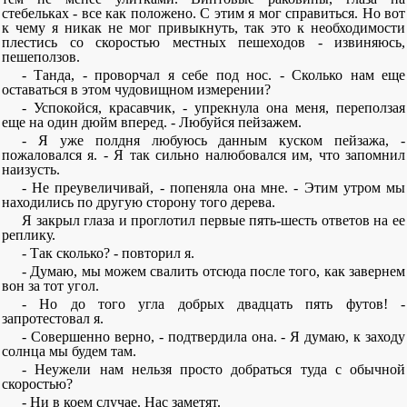
стебельках - все как положено. С этим я мог справиться. Но вот
к чему я никак не мог привыкнуть, так это к необходимости
плестись со скоростью местных пешеходов - извиняюсь,
пешеползов.
- Танда, - проворчал я себе под нос. - Сколько нам еще
оставаться в этом чудовищном измерении?
- Успокойся, красавчик, - упрекнула она меня, переползая
еще на один дюйм вперед. - Любуйся пейзажем.
- Я уже полдня любуюсь данным куском пейзажа, -
пожаловался я. - Я так сильно налюбовался им, что запомнил
наизусть.
- Не преувеличивай, - попеняла она мне. - Этим утром мы
находились по другую сторону того дерева.
Я закрыл глаза и проглотил первые пять-шесть ответов на ее
реплику.
- Так сколько? - повторил я.
- Думаю, мы можем свалить отсюда после того, как завернем
вон за тот угол.
- Но до того угла добрых двадцать пять футов! -
запротестовал я.
- Совершенно верно, - подтвердила она. - Я думаю, к заходу
солнца мы будем там.
- Неужели нам нельзя просто добраться туда с обычной
скоростью?
- Ни в коем случае. Нас заметят.