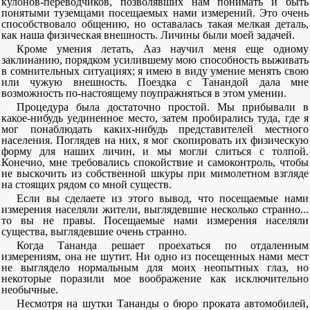
кулонов-переводчиков, позволявших нам понимать и быть
понятыми туземцами посещаемых нами измерений. Это очень
способствовало общению, но оставалась такая мелкая деталь,
как наша физическая внешность. Личины были моей задачей.
Кроме умения летать, Ааз научил меня еще одному
заклинанию, порядком усилившему мою способность выживать
в сомнительных ситуациях; я имею в виду умение менять свою
или чужую внешность. Поездка с Танандой дала мне
возможность по-настоящему поупражняться в этом умении.
Процедура была достаточно простой. Мы прибывали в
какое-нибудь уединенное место, затем пробирались туда, где я
мог понаблюдать каких-нибудь представителей местного
населения. Поглядев на них, я мог скопировать их физическую
форму для наших личин, и мы могли слиться с толпой.
Конечно, мне требовались спокойствие и самоконтроль, чтобы
не выскочить из собственной шкуры при мимолетном взгляде
на стоящих рядом со мной существ.
Если вы сделаете из этого вывод, что посещаемые нами
измерения населяли жители, выглядевшие несколько странно...
то вы не правы. Посещаемые нами измерения населяли
существа, выглядевшие очень странно.
Когда Тананда решает проехаться по отдаленным
измерениям, она не шутит. Ни одно из посещенных нами мест
не выглядело нормальным для моих неопытных глаз, но
некоторые поразили мое воображение как исключительно
необычные.
Несмотря на шутки Тананды о бюро проката автомобилей,