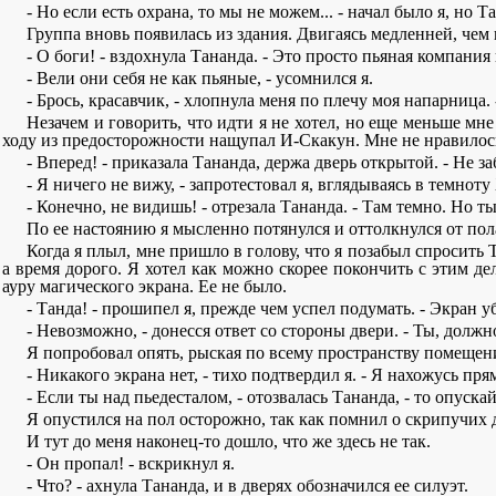
- Но если есть охрана, то мы не можем... - начал было я, но 
Группа вновь появилась из здания. Двигаясь медленней, чем 
- О боги! - вздохнула Тананда. - Это просто пьяная компания
- Вели они себя не как пьяные, - усомнился я.
- Брось, красавчик, - хлопнула меня по плечу моя напарница.
Незачем и говорить, что идти я не хотел, но еще меньше мне
ходу из предосторожности нащупал И-Скакун. Мне не нравилось 
- Вперед! - приказала Тананда, держа дверь открытой. - Не з
- Я ничего не вижу, - запротестовал я, вглядываясь в темнот
- Конечно, не видишь! - отрезала Тананда. - Там темно. Но ты
По ее настоянию я мысленно потянулся и оттолкнулся от пол
Когда я плыл, мне пришло в голову, что я позабыл спросить 
а время дорого. Я хотел как можно скорее покончить с этим д
ауру магического экрана. Ее не было.
- Танда! - прошипел я, прежде чем успел подумать. - Экран у
- Невозможно, - донесся ответ со стороны двери. - Ты, должно
Я попробовал опять, рыская по всему пространству помещени
- Никакого экрана нет, - тихо подтвердил я. - Я нахожусь пря
- Если ты над пьедесталом, - отозвалась Тананда, - то опуска
Я опустился на пол осторожно, так как помнил о скрипучих д
И тут до меня наконец-то дошло, что же здесь не так.
- Он пропал! - вскрикнул я.
- Что? - ахнула Тананда, и в дверях обозначился ее силуэт.