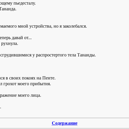
ющему пьедесталу.
Тананда.
емого мной устройства, но я заколебался.
еперь давай от...
 рухнула.
сгрудившимися у распростертого тела Тананды.
ся в своих покоях на Пенте.
ал грохот моего прибытия.
ыражение моего лица.
.
Содержание