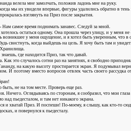
Тананда велела мне замолчать, положив ладонь мне на руку.
когда мы их увидели впервые, фигуры удалились обратно в тень 
 прокралась взглянуть на Приз после закрытия.
 - Нам самое время поднимать занавес. Следуй за мной.
 хотелось остаться одному. Она прошла через улицу, и у меня не 
возникшее у меня ощущение, и я хотел быть уверенным, что в с
абудь свистнуть, когда выйдешь на цель. Я хочу быть там и увиде
у Хранилища.
 знаешь, где находится Приз, так что давай.
а. Как это случалось сотни раз на занятиях, я свободно припод
Тананду, на какую высоту простирается экран. Я подумывал верн
елом. И поэтому вместо вопросов отвлек часть своего рассудка 
бран!
 быть, не на том месте. Проверь еще раз.
я. Ничего. Оглядываясь по сторонам, я сообразил, что мои глаз
мо над пьедесталом, и там нет никакого экрана.
йся и хватай Приз. И поспеши! По-моему, я слышу, как кто-то сюд
осках, и повернулся к пьедесталу.