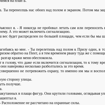
чимся на план Б.
ала. Ты перенесешь нас обоих над полом и экраном. Потом мы за
бъяснил я. - Я никогда не пробовал летать сам или переносить 
о нему. А это может включить сигнализацию.
наш вес будет распределен по большей площади, чем если бы мы 
агибаясь ко мне. - Ты перелетишь над полом к Призу один, в то 
изом обратно на Пент, а я тем временем рвану туда же с помощ
 разгар кражи меня обеспокоила.
дит в голову, что даже если включится сигнализация, то к тому 
они наверняка несколько разболтались за это время.
об совершенно не потревожить охрану, то именно им мы и восполь
жную сторону улицы.
деть получше.
а.
утанных в плащи фигур. Они крутили головами, оглядывая улицу
зашептал я.
 - Расположение не рассчитано на охранные силы.