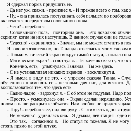
Я сдержал порыв придушить ее.
- Да нет уж, скажи, - произнес я. - И прежде всего о том, как
- Ну, - она принялась постукивать себя пальцем по подбородк
включается посредством соловьиного пола.
- Чего? - перебил я.
- Соловьиного пола, - повторила она. - Это довольно обы
скрипят, когда на них наступишь. В данном случае они не толь
- Чудесно! - скривился я. - Значит, мы не можем ступить в по
Я говорил язвительно, но Тананда отнеслась к моим словам в
- Только магический экран вокруг самой статуи, - пожала он
- Магический экран? - сглотнул я. - Ты хочешь сказать, что в
- Конечно, есть, - улыбнулась Тананда. - Ты же здесь.
- Я не устанавливал никаких экранов, - воскликнул я.
- Я имела в виду не это, - с упреком сказала Танда. - Сл
обученного применять ее - не только для нас, для всякого. 
воспользоваться тем, что здесь есть.
- Ладно-ладно, - вздохнул я. - Я об этом не подумал. Надо п
- Просто, - усмехнулась она. - Экран сделан неряшливо. Ус
полом в наши раскрытые объятия. Нам вообще не придется даже
- Тпру! - перебил я ее, подняв руку. - С этим есть одно затруд
- Не можешь? - удивилась она. - Я думала, левитация - одно
- Это так, - согласился я. - Но статуя-то тяжелая. Я не мо
стоять прямо на этой штуке.