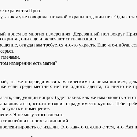
 же охраняется Приз.
у, - как я уже говорила, никакой охраны в здании нет. Однако т
чный прием во многих измерениях. Деревянный пол вокруг При
ко скрипят, они еще и включают сигнализацию.
мещение, откуда нам требуется что-то украсть. Еще что-нибудь ес
серьез.
а плечами.
 этом измерении есть магия?
ушай, ты же подсоединялся к магическим силовым линиям, дела
Даже если среди местных нет ни одного адепта, то ничто не п
олагать, следующий вопрос будет таким: как же нам одолеть эти с
танавливая его, кто-то воздвиг ограду вместо купола. Тебе тре
 вступать в помещение.
нение. Я не могу этого сделать.
 из сильнейших твоих заклинаний.
гу пролевитировать ее издали. Это как-то связано с тем, что Ааз