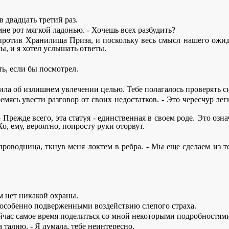
в двадцать третий раз.
не рот мягкой ладонью. - Хочешь всех разбудить?
ротив Хранилища Приза, и поскольку весь смысл нашего ожидан
ы, и я хотел услышать ответы.
еть, если бы посмотрел.
орила об излишнем увлечении целью. Тебе полагалось проверять си
ремясь увести разговор от своих недостатков. - Это чересчур ле
- Прежде всего, эта статуя - единственная в своем роде. Это оз
Хо, ему, вероятно, попросту руки оторвут.
я проводница, ткнув меня локтем в ребра. - Мы еще сделаем из 
ом нет никакой охраны.
, особенно подверженными воздействию слепого страха.
о сейчас самое время поделиться со мной некоторыми подробностя
а талию. - Я думала, тебе неинтересно.