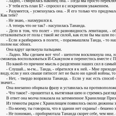
- Ладно, - смирилась наконец она. - Тогда мы просто переклю
- У тебя есть план Б? - спросил я с искренним уважением.
- Разумеется, - усмехнулась она. - Я его только что придум
Как тебе?
- Не знаю, - нахмурился я.
- А теперь что не так? - насупилась Тананда.
- Дело в том, что полет - это разновидность левитации, - о
отталкиваться от пола с такой же силой, как если бы мы шли п
- Если я разбираюсь в полете, - поразмышляла Танда, - то 
полом нас обоих.
Она вдруг щелкнула пальцами.
- Ладно. Мы сделаем вот что! - шепотом воскликнула она, н
сможешь воспользоваться И-Скакуном и перенестись вместе с Пр
По какой-то причине мысль о разделении наших сил в самый
- Слушай... м-гм... Танда, - обратился я к ней. - Мне прихо
виду, если у них свыше пятисот лет не было ни одной войны, то 
- Нет, - твердо возразила Тананда. - Если у нас есть спос
значит...
Она внезапно оборвала фразу и уставилась на противополо
- Что такое? - прошептал я, вытягивая шею и стремясь разгля
В ответ она молча показала на затемненное Хранилище Приз
Из темноты рядом с Хранилищем появилось около дюжины зак
- По-моему, ты говорила, что в здании нет охраны! - бешено 
- Не понимаю, - пробормотала Тананда скорее себе, чем мне.