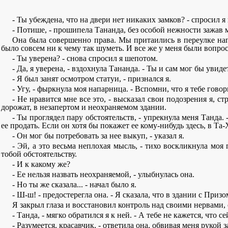
- Ты убеждена, что на двери нет никаких замков? - спросил я 
- Потише, - прошипела Тананда, без особой нежности зажав м
Она была совершенно права. Мы притаились в переулке нап
было совсем ни к чему так шуметь. И все же у меня были вопрос
- Ты уверена? - снова спросил я шепотом.
- Да, я уверена, - вздохнула Тананда. - Ты и сам мог бы увид
- Я был занят осмотром статуи, - признался я.
- Угу, - фыркнула моя напарница. - Вспомни, что я тебе гов
- Не нравится мне все это, - высказал свои подозрения я, ст
дорожат, в незапертом и неохраняемом здании.
- Ты проглядел пару обстоятельств, - упрекнула меня Танда. 
ее продать. Если он хотя бы покажет ее кому-нибудь здесь, в Та-
- Он мог бы потребовать за нее выкуп, - указал я.
- Эй, а это весьма неплохая мысль, - тихо воскликнула мо
тобой обстоятельству.
- И к какому же?
- Ее нельзя назвать неохраняемой, - улыбнулась она.
- Но ты же сказала... - начал было я.
- Ш-ш! - предостерегла она. - Я сказала, что в здании с Приз
Я закрыл глаза и восстановил контроль над своими нервами
- Танда, - мягко обратился я к ней. - А тебе не кажется, чт
- Разумеется, красавчик, - ответила она, обвивая меня рукой з