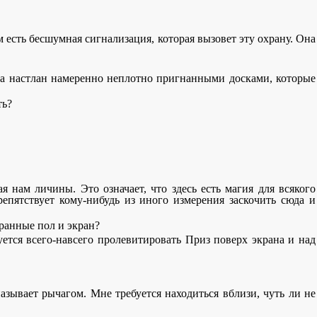
ам есть бесшумная сигнализация, которая вызовет эту охрану. Она
за настлан намеренно неплотно пригнанными досками, которые
ть?
я нам личины. Это означает, что здесь есть магия для всякого
репятствует кому-нибудь из иного измерения заскочить сюда и
транные пол и экран?
буется всего-навсего пролевитировать Приз поверх экрана и над
 называет рычагом. Мне требуется находиться вблизи, чуть ли не