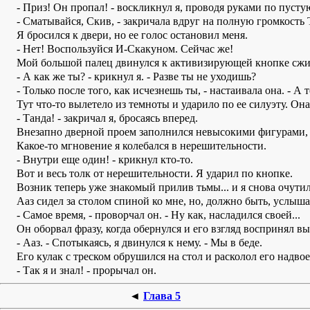
- Приз! Он пропал! - воскликнул я, проводя руками по пусту
- Сматывайся, Скив, - закричала вдруг на полную громкость 
Я бросился к двери, но ее голос остановил меня.
- Нет! Воспользуйся И-Скакуном. Сейчас же!
Мой большой палец двинулся к активизирующей кнопке сжима
- А как же ты? - крикнул я. - Разве ты не уходишь?
- Только после того, как исчезнешь ты, - настаивала она. - А т
Тут что-то вылетело из темноты и ударило по ее силуэту. Она
- Танда! - закричал я, бросаясь вперед.
Внезапно дверной проем заполнился невысокими фигурами, 
Какое-то мгновение я колебался в нерешительности.
- Внутри еще один! - крикнул кто-то.
Вот и весь толк от нерешительности. Я ударил по кнопке.
Возник теперь уже знакомый прилив тьмы... и я снова очутил
Ааз сидел за столом спиной ко мне, но, должно быть, услыш
- Самое время, - проворчал он. - Ну как, насладился своей...
Он оборвал фразу, когда обернулся и его взгляд воспринял в
- Ааз. - Спотыкаясь, я двинулся к нему. - Мы в беде.
Его кулак с треском обрушился на стол и расколол его надвое
- Так я и знал! - прорычал он.
◄
Глава 5