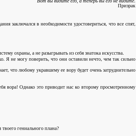
Вот вы видите его, а теперь вы его не видите.
Призрак
ия заключался в необходимости удостовериться, что все спят,
стему охраны, а не разыгрывать из себя знатока искусства.
гко. Я не могу поверить, что они оставили нечто, чем так сильно
начает, что любому укравшему ее вору будет очень затруднительно
тебя вора! Однако это приводит нас ко второму просмотренному
ми твоего гениального плана?