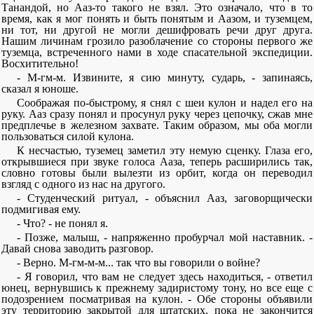
Танандой, но Ааз-то такого не взял. Это означало, что в то
время, как я мог понять и быть понятым и Аазом, и туземцем,
ни тот, ни другой не могли дешифровать речи друг друга.
Нашим личинам грозило разоблачение со стороны первого же
туземца, встреченного нами в ходе спасательной экспедиции.
Восхитительно!
- М-гм-м. Извините, я сию минуту, сударь, - запинаясь,
сказал я юноше.
Соображая по-быстрому, я снял с шеи кулон и надел его на
руку. Ааз сразу понял и просунул руку через цепочку, сжав мне
предплечье в железном захвате. Таким образом, мы оба могли
пользоваться силой кулона.
К несчастью, туземец заметил эту немую сценку. Глаза его,
открывшиеся при звуке голоса Ааза, теперь расширились так,
словно готовы были вылезти из орбит, когда он переводил
взгляд с одного из нас на другого.
- Студенческий ритуал, - объяснил Ааз, заговорщически
подмигивая ему.
- Что? - не понял я.
- Позже, малыш, - напряженно пробурчал мой наставник. -
Давай снова заводить разговор.
- Верно. М-гм-м-м... так что вы говорили о войне?
- Я говорил, что вам не следует здесь находиться, - ответил
юнец, вернувшись к прежнему задиристому тону, но все еще с
подозрением посматривая на кулон. - Обе стороны объявили
эту территорию закрытой для штатских, пока не закончится