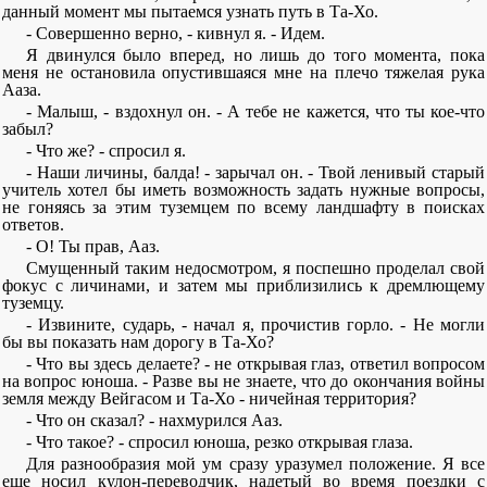
данный момент мы пытаемся узнать путь в Та-Хо.
- Совершенно верно, - кивнул я. - Идем.
Я двинулся было вперед, но лишь до того момента, пока
меня не остановила опустившаяся мне на плечо тяжелая рука
Ааза.
- Малыш, - вздохнул он. - А тебе не кажется, что ты кое-что
забыл?
- Что же? - спросил я.
- Наши личины, балда! - зарычал он. - Твой ленивый старый
учитель хотел бы иметь возможность задать нужные вопросы,
не гоняясь за этим туземцем по всему ландшафту в поисках
ответов.
- О! Ты прав, Ааз.
Смущенный таким недосмотром, я поспешно проделал свой
фокус с личинами, и затем мы приблизились к дремлющему
туземцу.
- Извините, сударь, - начал я, прочистив горло. - Не могли
бы вы показать нам дорогу в Та-Хо?
- Что вы здесь делаете? - не открывая глаз, ответил вопросом
на вопрос юноша. - Разве вы не знаете, что до окончания войны
земля между Вейгасом и Та-Хо - ничейная территория?
- Что он сказал? - нахмурился Ааз.
- Что такое? - спросил юноша, резко открывая глаза.
Для разнообразия мой ум сразу уразумел положение. Я все
еще носил кулон-переводчик, надетый во время поездки с