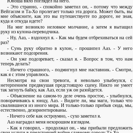
Юноша вяло поглядел на него.
- Это странно, - спокойно заметил он, - потому что между
Вейгасом и Та-Хо пролегает только эта дорога. Может быть, вы
мне объясните, как это вы путешествуете по дороге, не зная,
куда и откуда идете?
На миг возникло неловкое молчание, а затем я вытащил
руку из кулона-переводчика.
- Ну, Ааз, - вздохнул я. - Как мы будем отбрехиваться на сей
раз?
- Сунь руку обратно в кулон, - прошипел Ааз. - У него
возникают подозрения.
- Он уже подозревает, - сказал я. - Вопрос в том, что нам
теперь делать?
- Ничего страшного, - подмигнул мне наставник. - Смотри,
как я с этим управлюсь.
Несмотря на свои тревоги, я невольно улыбнулся, с
нетерпением предвкушая предстоящую сцену. Никто не умеет
так загнуть байку, как Ааз, если уж он разойдется.
- Объяснение на самом-то деле очень простое, - улыбнулся,
поворачиваясь к юнцу, Ааз. - Видите ли, мы маги, только что
свалившиеся из иного мира. И только-только прибыв сюда, мы,
естественно, дезориентированы.
- Ничего себе как остроумно, - сухо заметил я.
Ааз наградил меня нехорошим взглядом.
- Как я говорил, - продолжал он, - мы прибыли предложить
свои услуги в предстоящей войне славному городу Та-Хо.