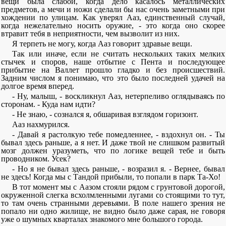
вещи была слабой, когда дело касалось металлических
предметов, а мечи и ножи сделали бы нас очень заметными при
хождении по улицам. Как уверял Ааз, единственный случай,
когда нежелательно носить оружие, - это когда оно скорее
втравит тебя в неприятности, чем вызволит из них.
Я терпеть не могу, когда Ааз говорит здравые вещи.
Так или иначе, если не считать нескольких таких мелких
стычек и споров, наше отбытие с Пента и последующее
прибытие на Валлет прошло гладко и без происшествий.
Задним числом я понимаю, что это было последней удачей на
долгое время вперед.
- Ну, малыш, - воскликнул Ааз, нетерпеливо оглядываясь по
сторонам. - Куда нам идти?
- Не знаю, - сознался я, обшаривая взглядом горизонт.
Ааз нахмурился.
- Давай я растолкую тебе помедленнее, - вздохнул он. - Ты
бывал здесь раньше, а я нет. И даже твой не слишком развитый
мозг должен уразуметь, что по логике вещей тебе и быть
проводником. Усек?
- Но я не бывал здесь раньше, - возразил я. - Вернее, бывал
не здесь! Когда мы с Тандой прибыли, то попали в парк Та-Хо!
В тот момент мы с Аазом стояли рядом с грунтовой дорогой,
окруженной слегка всхолмленными лугами со стоящими то тут,
то там очень странными деревьями. В поле нашего зрения не
попало ни одно жилище, не видно было даже сарая, не говоря
уже о шумных кварталах знакомого мне большого города.