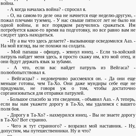
война.
- А когда началась война? - спросил я.
- О, на самом-то деле она не начнется еще неделю-другую, -
пожал плечами туземец. - У нас свыше пятисот лет не было ни
одной войны, и все порядком разучились сражаться. Им
потребуется какое-то время на подготовку, но все равно вам не
следует здесь находиться.
- Ну а вы что здесь делаете? - вызывающе осведомился Ааз. -
На мой взгляд, вы не похожи на солдата.
- Мой папаша - офицер, - зевнул юнец. - Если та-хойский
патруль найдет меня здесь, я просто скажу им, кто мой отец, и
они будут держать язык за зубами.
- А что, если вас найдет патруль из Вейгаса? -
полюбопытствовал я.
- Вейгасцы? - недоверчиво рассмеялся он. - Да они еще
меньше готовы, чем Та-Хо. Они даже мундиры себе еще не
придумали, не говоря уж о том, чтобы достаточно
сорганизоваться для отправки патрулей.
- Большое спасибо за эти сведения, - объявил Ааз. - А теперь,
если вы нам укажете дорогу в Та-Хо, мы удалимся с вашего
поля боя.
- Дорогу в Та-Хо? - нахмурился юнец. - Вы не знаете дорогу
в Та-Хо? Вот странно.
- Чего ж тут странного? - возразил мой наставник. - Ну,
допустим, мы путешественники. Ну и что?