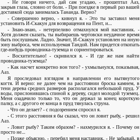
- Не говори ничего, дай сам угадаю, - прошептал Ааз,
закрыв глаза, словно от боли. - При поездке в первый раз вашей
доставкой сюда занималась Тананда. Верно?
- Совершенно верно, - кивнул я. - Это ты заставил меня
установить И-Скакун для возвращения на Пент, и...
- Знаю-знаю, - нетерпеливо отмахнулся мой наставник. -
Хотя должен сказать, ты выбираешь чертовски неудачное время
быть послушным. Ладно. Значит, И-Скакун установлен на иную
зону выброса, чем используемая Тандой. Нам придется откопать
где-нибудь проводника-туземца и сориентироваться.
- Восхитительно! - скривился я. - И где же нам найти
проводника-туземца?
- Как насчет конкретно вон того? - ухмыльнулся, показывая,
Ааз.
Я проследовал взглядом в направлении его вытянутого
когтя. И верно: не далее чем на расстоянии броска камнем, в
тени дерева средних размеров располагался небольшой пруд. У
воды, прислонившись спиной к дереву, сидел молодой туземец.
Меня озадачило только то, что он держал за конец короткую
палку, а с другого ее конца в пруд тянулась струна.
- Что он делает? - с подозрением спросил я.
- С этого расстояния я бы сказал, что он ловит рыбу, - решил
Ааз.
- Ловит рыбу? Таким образом? - нахмурился я. - Почему он
просто не...
- Позже объясню, - перебил меня наставник. - Не забывай, в