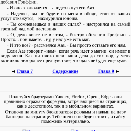
добавил Гриффин.
- И оно заключается... - подтолкнул его Ааз.
- Надеюсь, вы не будете на меня в обиде, если от ваших
услуг откажутся, - нахмурился юноша.
- Ты сомневаешься в наших силах? - настроился на самый
грозный лад мой наставник.
- О, дело вовсе не в этом, - быстро объяснил Гриффин. -
Просто... понимаете... ну, у нас уже есть маг.
- И это все? - рассмеялся Ааз. - Вы просто оставьте его нам.
Если Ааз говорит «нам», когда речь идет о магии, он имеет в
виду меня. Как ни плохо шли наши дела до сих пор, у меня
возникло нехорошее предчувствие, что дальше будет еще хуже.
◄
Глава 7
Содержание
Глава 9
►
Пользуйся браузерами Yandex, Firefox, Opera, Edge - они
правильно отражают формулы, встречающиеся на страницах,
как в десктопном, так и в мобильном вариантах.
Отключи на минуту блокираторы рекламы и нажми на пару
баннеров на странице. Тебе ничего не будет стоить, а сайту
поможешь материально.