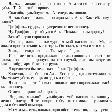
- Я... я... - заикаясь, произнес юнец. А затем смолк и стиснул
губы. - Та-Хо в той стороне.
- Спасибо, - улыбнулся я. - А теперь мы пошли.
- Не так быстро, малыш, - осадил меня Ааз. - Как тебя зовут,
сынок?
- Гриффин... сударь, - неуверенно ответил юнец.
- Ну, Гриффин, - улыбнулся Ааз. - Покажешь нам дорогу?
- Зачем? - тупо спросил я.
- Очнись, малыш, - нахмурился мой наставник. - Мы не
можем просто оставить его здесь. Он знает, кто мы и что мы.
- Знаю, - съехидничал я. - Ты ему сообщил.
- И кроме того, - продолжал он так, словно я не сказал ни
слова, - он - наш пропуск на тот случай, если мы встретим
какие-нибудь армейские патрули.
- Я предпочел бы не... - начал было Гриффин.
- Конечно, - перебил его Ааз. - Есть и еще одна возможность.
Мы можем убить его прямо здесь и сейчас.
- Я настаиваю, чтобы вы позволили мне сопровождать вас! -
заявил юнец.
- Отлично, приятель! - просиял я.
- Видишь, малыш? - улыбнулся мой наставник, хлопнув
меня по плечу. - Я же говорил тебе, что ты можешь улаживать
дела и без моей помощи.
- М-гм-м-м... есть, однако, одно обстоятельство, - неуверенно