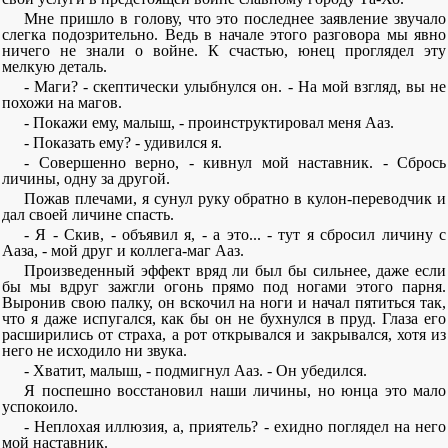
Мне пришло в голову, что это последнее заявление звучало
слегка подозрительно. Ведь в начале этого разговора мы явно
ничего не знали о войне. К счастью, юнец проглядел эту
мелкую деталь.
- Маги? - скептически улыбнулся он. - На мой взгляд, вы не
похожи на магов.
- Покажи ему, малыш, - проинструктировал меня Ааз.
- Показать ему? - удивился я.
- Совершенно верно, - кивнул мой наставник. - Сбрось
личины, одну за другой.
Пожав плечами, я сунул руку обратно в кулон-переводчик и
дал своей личине спасть.
- Я - Скив, - объявил я, - а это... - тут я сбросил личину с
Ааза, - мой друг и коллега-маг Ааз.
Произведенный эффект вряд ли был бы сильнее, даже если
бы мы вдруг зажгли огонь прямо под ногами этого парня.
Выронив свою палку, он вскочил на ноги и начал пятиться так,
что я даже испугался, как бы он не бухнулся в пруд. Глаза его
расширились от страха, а рот открывался и закрывался, хотя из
него не исходило ни звука.
- Хватит, малыш, - подмигнул Ааз. - Он убедился.
Я поспешно восстановил наши личины, но юнца это мало
успокоило.
- Неплохая иллюзия, а, приятель? - ехидно поглядел на него
мой наставник.