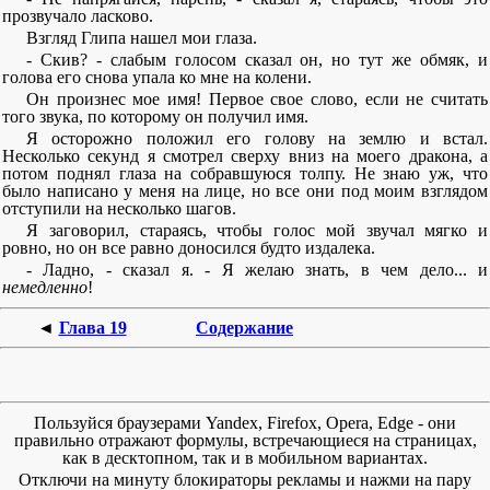
прозвучало ласково.
Взгляд Глипа нашел мои глаза.
- Скив? - слабым голосом сказал он, но тут же обмяк, и
голова его снова упала ко мне на колени.
Он произнес мое имя! Первое свое слово, если не считать
того звука, по которому он получил имя.
Я осторожно положил его голову на землю и встал.
Несколько секунд я смотрел сверху вниз на моего дракона, а
потом поднял глаза на собравшуюся толпу. Не знаю уж, что
было написано у меня на лице, но все они под моим взглядом
отступили на несколько шагов.
Я заговорил, стараясь, чтобы голос мой звучал мягко и
ровно, но он все равно доносился будто издалека.
- Ладно, - сказал я. - Я желаю знать, в чем дело... и
немедленно
!
◄
Глава 19
Содержание
Пользуйся браузерами Yandex, Firefox, Opera, Edge - они
правильно отражают формулы, встречающиеся на страницах,
как в десктопном, так и в мобильном вариантах.
Отключи на минуту блокираторы рекламы и нажми на пару