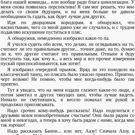
блага нашей команды... или вообще ради блага цивилизации. У
меня снова появилась перспектива! Я сам мог решать, что мне
делать со своим будущим, и на меня больше не давила
необходимость гадать, как будет лучше для других.
Идя по дворцовым коридорам, я обнаружил, что
насвистываю, чего со мной давно уже не случалось, и с трудом
подавляю искушение пуститься в пляс.
А обнаружив, немедленно изобразил какое-то па.
Я учился судить обо всем, что делаю, не оглядываясь на то,
считают ли это правильным другие... точнее даже, на то,
думаю
ли я, что другие считают это правильным. Отныне я буду
поступать так, как хочу я... а весь мир и все прочие измерения
пускай приспосабливаются, как хотят!
Я изобразил очередной прыжок. Вряд ли это походило на
классический танец, но плясать было ужасно приятно. Приятно,
черт возьми! Не помню, чтобы мне когда-нибудь было так
приятно.
Тут я увидел, что на меня издали глазеют какие-то люди, а
потом заметил и других тянущих шеи, чтобы лучше видеть.
Нимало не смутившись, я весело помахал им рукой и
продолжал приплясывать.
Надо срочно кому-нибудь рассказать! Надо поделиться с
друзьями моим новообретенным счастьем! Они были рядом со
мной в невзгодах, а теперь я хочу быть рядом с ними, когда мне
так
хорошо
!
Надо рассказать Банни... или нет, Аазу! Сначала Аазу, а