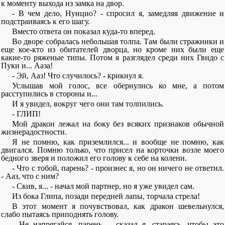
к моменту выхода из замка на двор.
- В чем дело, Нунцио? - спросил я, замедляя движение и
подстраиваясь к его шагу.
Вместо ответа он показал куда-то вперед.
Во дворе собралась небольшая толпа. Там были стражники и
еще кое-кто из обитателей дворца, но кроме них были еще
какие-то ряженые типы. Потом я разглядел среди них Гвидо с
Пуки и... Ааза!
- Эй, Ааз! Что случилось? - крикнул я.
Услышав мой голос, все обернулись ко мне, а потом
расступились в стороны и...
И я увидел, вокруг чего они там толпились.
- ГЛИП!
Мой дракон лежал на боку без всяких признаков обычной
жизнерадостности.
Я не помню, как приземлился... и вообще не помню, как
двигался. Помню только, что присел на корточки возле моего
бедного зверя и положил его голову к себе на колени.
- Что с тобой, парень? - произнес я, но он ничего не ответил.
- Ааз, что с ним?
- Скив, я... - начал мой партнер, но я уже увидел сам.
Из бока Глипа, позади передней лапы, торчала стрела!
В этот момент я почувствовал, как дракон шевельнулся,
слабо пытаясь приподнять голову.
- Не напрягайся, парень, - сказал я, стараясь, чтобы это