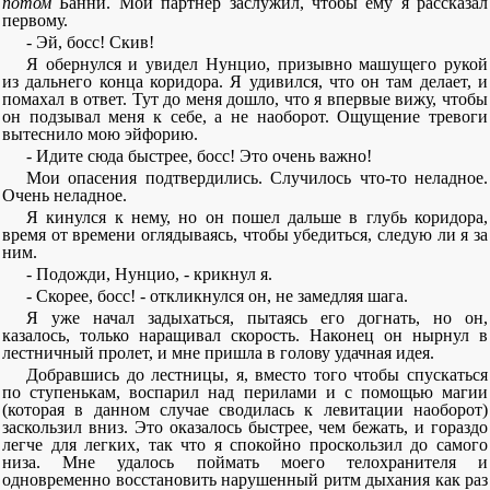
потом
Банни. Мой партнер заслужил, чтобы ему я рассказал
первому.
- Эй, босс! Скив!
Я обернулся и увидел Нунцио, призывно машущего рукой
из дальнего конца коридора. Я удивился, что он там делает, и
помахал в ответ. Тут до меня дошло, что я впервые вижу, чтобы
он подзывал меня к себе, а не наоборот. Ощущение тревоги
вытеснило мою эйфорию.
- Идите сюда быстрее, босс! Это очень важно!
Мои опасения подтвердились. Случилось что-то неладное.
Очень неладное.
Я кинулся к нему, но он пошел дальше в глубь коридора,
время от времени оглядываясь, чтобы убедиться, следую ли я за
ним.
- Подожди, Нунцио, - крикнул я.
- Скорее, босс! - откликнулся он, не замедляя шага.
Я уже начал задыхаться, пытаясь его догнать, но он,
казалось, только наращивал скорость. Наконец он нырнул в
лестничный пролет, и мне пришла в голову удачная идея.
Добравшись до лестницы, я, вместо того чтобы спускаться
по ступенькам, воспарил над перилами и с помощью магии
(которая в данном случае сводилась к левитации наоборот)
заскользил вниз. Это оказалось быстрее, чем бежать, и гораздо
легче для легких, так что я спокойно проскользил до самого
низа. Мне удалось поймать моего телохранителя и
одновременно восстановить нарушенный ритм дыхания как раз