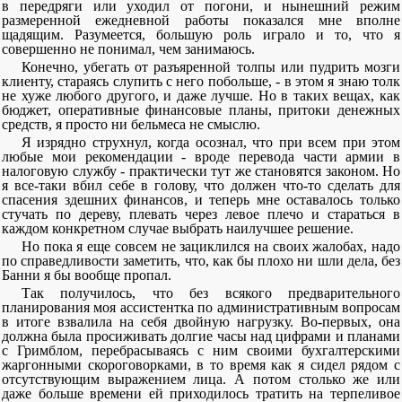
в передряги или уходил от погони, и нынешний режим
размеренной ежедневной работы показался мне вполне
щадящим. Разумеется, большую роль играло и то, что я
совершенно не понимал, чем занимаюсь.
Конечно, убегать от разъяренной толпы или пудрить мозги
клиенту, стараясь слупить с него побольше, - в этом я знаю толк
не хуже любого другого, и даже лучше. Но в таких вещах, как
бюджет, оперативные финансовые планы, притоки денежных
средств, я просто ни бельмеса не смыслю.
Я изрядно струхнул, когда осознал, что при всем при этом
любые мои рекомендации - вроде перевода части армии в
налоговую службу - практически тут же становятся законом. Но
я все-таки вбил себе в голову, что должен что-то сделать для
спасения здешних финансов, и теперь мне оставалось только
стучать по дереву, плевать через левое плечо и стараться в
каждом конкретном случае выбрать наилучшее решение.
Но пока я еще совсем не зациклился на своих жалобах, надо
по справедливости заметить, что, как бы плохо ни шли дела, без
Банни я бы вообще пропал.
Так получилось, что без всякого предварительного
планирования моя ассистентка по административным вопросам
в итоге взвалила на себя двойную нагрузку. Во-первых, она
должна была просиживать долгие часы над цифрами и планами
с Гримблом, перебрасываясь с ним своими бухгалтерскими
жаргонными скороговорками, в то время как я сидел рядом с
отсутствующим выражением лица. А потом столько же или
даже больше времени ей приходилось тратить на терпеливое