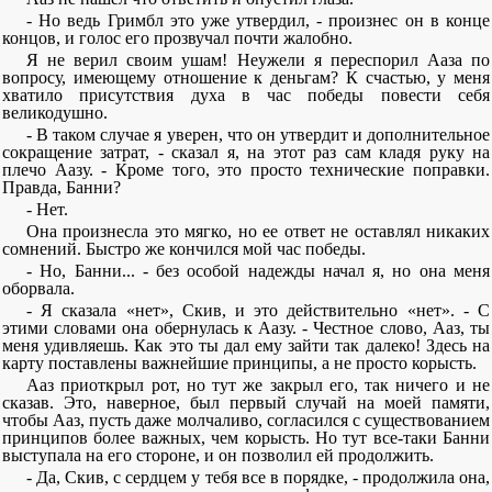
- Но ведь Гримбл это уже утвердил, - произнес он в конце
концов, и голос его прозвучал почти жалобно.
Я не верил своим ушам! Неужели я переспорил Ааза по
вопросу, имеющему отношение к деньгам? К счастью, у меня
хватило присутствия духа в час победы повести себя
великодушно.
- В таком случае я уверен, что он утвердит и дополнительное
сокращение затрат, - сказал я, на этот раз сам кладя руку на
плечо Аазу. - Кроме того, это просто технические поправки.
Правда, Банни?
- Нет.
Она произнесла это мягко, но ее ответ не оставлял никаких
сомнений. Быстро же кончился мой час победы.
- Но, Банни... - без особой надежды начал я, но она меня
оборвала.
- Я сказала «нет», Скив, и это действительно «нет». - С
этими словами она обернулась к Аазу. - Честное слово, Ааз, ты
меня удивляешь. Как это ты дал ему зайти так далеко! Здесь на
карту поставлены важнейшие принципы, а не просто корысть.
Ааз приоткрыл рот, но тут же закрыл его, так ничего и не
сказав. Это, наверное, был первый случай на моей памяти,
чтобы Ааз, пусть даже молчаливо, согласился с существованием
принципов более важных, чем корысть. Но тут все-таки Банни
выступала на его стороне, и он позволил ей продолжить.
- Да, Скив, с сердцем у тебя все в порядке, - продолжила она,