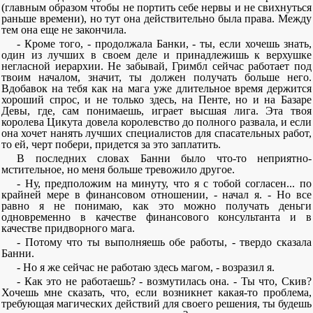
(главным образом чтобы не портить себе нервы и не свихнуться
раньше времени), но тут она действительно была права. Между
тем она еще не закончила.
- Кроме того, - продолжала Банки, - ты, если хочешь знать,
один из лучших в своем деле и принадлежишь к верхушке
негласной иерархии. Не забывай, Гримбл сейчас работает под
твоим началом, значит, ты должен получать больше него.
Вдобавок на тебя как на мага уже длительное время держится
хороший спрос, и не только здесь, на Пенте, но и на Базаре
Девы, где, сам понимаешь, играет высшая лига. Эта твоя
королева Цикута довела королевство до полного развала, и если
она хочет нанять лучших специалистов для спасательных работ,
то ей, черт побери, придется за это заплатить.
В последних словах Банни было что-то неприятно-
мстительное, но меня больше тревожило другое.
- Ну, предположим на минуту, что я с тобой согласен... по
крайней мере в финансовом отношении, - начал я. - Но все
равно я не понимаю, как это можно получать деньги
одновременно в качестве финансового консультанта и в
качестве придворного мага.
- Потому что ты выполняешь обе работы, - твердо сказала
Банни.
- Но я же сейчас не работаю здесь магом, - возразил я.
- Как это не работаешь? - возмутилась она. - Ты что, Скив?
Хочешь мне сказать, что, если возникнет какая-то проблема,
требующая магических действий для своего решения, ты будешь