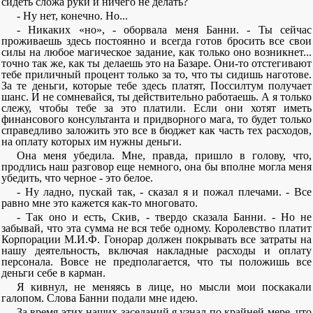
сидеть сложа руки и ничего не делать?
- Ну нет, конечно. Но...
- Никаких «но», - оборвала меня Банни. - Ты сейчас
проживаешь здесь постоянно и всегда готов бросить все свои
силы на любое магическое задание, как только оно возникнет...
точно так же, как ты делаешь это на Базаре. Они-то отстегивают
тебе приличный процент только за то, что ты сидишь наготове.
За те деньги, которые тебе здесь платят, Поссилтум получает
шанс. И не сомневайся, ты действительно работаешь. А я только
слежу, чтобы тебе за это платили. Если они хотят иметь
финансового консультанта и придворного мага, то будет только
справедливо заложить это все в бюджет как часть тех расходов,
на оплату которых им нужны деньги.
Она меня убедила. Мне, правда, пришло в голову, что,
продлись наш разговор еще немного, она бы вполне могла меня
убедить, что черное - это белое.
- Ну ладно, пускай так, - сказал я и пожал плечами. - Все
равно мне это кажется как-то многовато.
- Так оно и есть, Скив, - твердо сказала Банни. - Но не
забывай, что эта сумма не вся тебе одному. Королевство платит
Корпорации М.И.Ф. Гонорар должен покрывать все затраты на
нашу деятельность, включая накладные расходы и оплату
персонала. Вовсе не предполагается, что ты положишь все
деньги себе в карман.
Я кивнул, не меняясь в лице, но мысли мои поскакали
галопом. Слова Банни подали мне идею.
За время этих наших заседаний я узнал по крайней мере, что