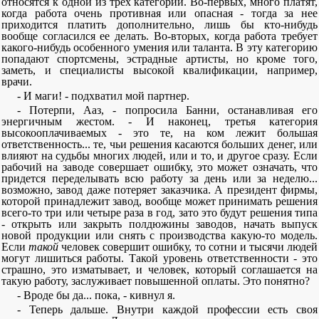
относятся к одной из трех категорий. Во-первых, много платят,
когда работа очень противная или опасная - тогда за нее
приходится платить дополнительно, лишь бы кто-нибудь
вообще согласился ее делать. Во-вторых, когда работа требует
какого-нибудь особенного умения или таланта. В эту категорию
попадают спортсмены, эстрадные артисты, но кроме того,
заметь, и специалисты высокой квалификации, например,
врачи.
- И маги! - подхватил мой партнер.
- Потерпи, Ааз, - попросила Банни, останавливая его
энергичным жестом. - И наконец, третья категория
высокооплачиваемых - это те, на ком лежит большая
ответственность... те, чьи решения касаются больших денег, или
влияют на судьбы многих людей, или и то, и другое сразу. Если
рабочий на заводе совершает ошибку, это может означать, что
придется переделывать всю работу за день или за неделю...
возможно, завод даже потеряет заказчика. А президент фирмы,
которой принадлежит завод, вообще может принимать решения
всего-то три или четыре раза в год, зато это будут решения типа
- открыть или закрыть полдюжины заводов, начать выпуск
новой продукции или снять с производства какую-то модель.
Если
такой
человек совершит ошибку, то сотни и тысячи людей
могут лишиться работы. Такой уровень ответственности - это
страшно, это изматывает, и человек, который соглашается на
такую работу, заслуживает повышенной оплаты. Это понятно?
- Вроде бы да... пока, - кивнул я.
- Теперь дальше. Внутри каждой профессии есть своя