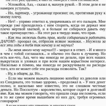
- Успокойся, Ааз, - сказал я, махнув рукой. - В этом деле я не
намерен уступать.
- Но,
партнер
, - угрожающе произнес он, протягивая руку к
моему плечу.
- Нет! - упрямо ответил я, уворачиваясь от его пальцев. Мне
прежде уже приходилось с ним спорить, когда он держал мое
плечо мертвой хваткой, и я больше не собирался давать ему
такое преимущество. - На этот раз я твердо знаю, что прав.
-
Как ты можешь быть прав, когда собираешься работать
ДАРОМ
?- проорал он, отбросив всякие экивоки. -
Неужели за
все эти годы я тебя так ничему и не научил
?
-
Ты меня много чему научил
!!! - заорал я в ответ. - И я много
в чем с тобой соглашался... и обычно это было к лучшему. Но
есть кое-что, Ааз, чего мы никогда не делали, при всех наших
выкрутасах и уловках и при всем нашем корыстном интересе.
Насколько я помню, мы никогда не раскручивали на расходы
того, кто не может себе эти расходы позволить. Так?
- Ну, в общем, да. Но...
- Если мы можем выжать лишнюю копейку из деволов или
из Синдиката, это только здорово, - продолжал я. - У них денег
полно, и насколько мне известно, это не слишком честные
деньги. Но Поссилтум - королевство, которое сидит в долговой
яме. Как мы можем говорить, что пришли сюда им помочь, если
в то же самое время вышибаем из них дух, требуя огромных
гонораров?
Ааз не нашел что ответить и опустил глаза.