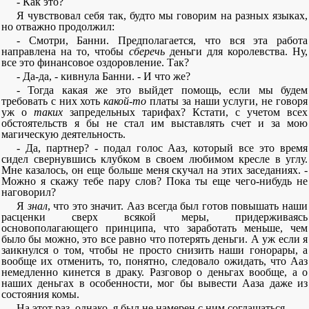
- Как это?
Я чувствовал себя так, будто мы говорим на разных языках,
но отважно продолжил:
- Смотри, Банни. Предполагается, что вся эта работа
направлена на то, чтобы
сберечь
деньги для королевства. Ну,
все это финансовое оздоровление. Так?
- Да-да, - кивнула Банни. - И что же?
- Тогда какая же это выйдет помощь, если мы будем
требовать с них хоть
какой-то
платы за наши услуги, не говоря
уж о
таких
запредельных тарифах? Кстати, с учетом всех
обстоятельств я бы не стал им выставлять счет и за мою
магическую деятельность.
- Да, партнер? - подал голос Ааз, который все это время
сидел свернувшись клубком в своем любимом кресле в углу.
Мне казалось, он еще больше меня скучал на этих заседаниях. -
Можно я скажу тебе пару слов? Пока ты еще чего-нибудь не
наговорил?
Я
знал
, что это значит. Ааз всегда был готов повышать наши
расценки сверх всякой меры, придерживаясь
основополагающего принципа, что заработать меньше, чем
было бы можно, это все равно что потерять деньги. А уж если я
заикнулся о том, чтобы не просто снизить наши гонорары, а
вообще их отменить, то, понятно, следовало ожидать, что Ааз
немедленно кинется в драку. Разговор о деньгах вообще, а о
наших деньгах в особенности, мог бы вывести Ааза даже из
состояния комы.
На этот раз, однако, я был не намерен с ним соглашаться.