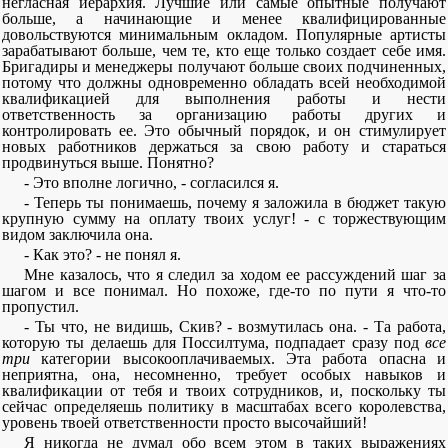
негласная иерархия. Лучшие или самые опытные получают
больше, а начинающие и менее квалифицированные
довольствуются минимальным окладом. Популярные артисты
зарабатывают больше, чем те, кто еще только создает себе имя.
Бригадиры и менеджеры получают больше своих подчиненных,
потому что должны одновременно обладать всей необходимой
квалификацией для выполнения работы и нести
ответственность за организацию работы других и
контролировать ее. Это обычный порядок, и он стимулирует
новых работников держаться за свою работу и стараться
продвинуться выше. Понятно?
- Это вполне логично, - согласился я.
- Теперь ты понимаешь, почему я заложила в бюджет такую
крупную сумму на оплату твоих услуг! - с торжествующим
видом заключила она.
- Как это? - не понял я.
Мне казалось, что я следил за ходом ее рассуждений шаг за
шагом и все понимал. Но похоже, где-то по пути я что-то
пропустил.
- Ты что, не видишь, Скив? - возмутилась она. - Та работа,
которую ты делаешь для Поссилтума, подпадает сразу под
все
три
категории высокооплачиваемых. Эта работа опасна и
неприятна, она, несомненно, требует особых навыков и
квалификации от тебя и твоих сотрудников, и, поскольку ты
сейчас определяешь политику в масштабах всего королевства,
уровень твоей ответственности просто высочайший!
Я никогда не думал обо всем этом в таких выражениях