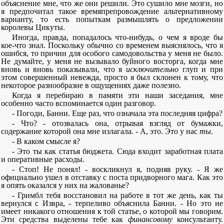
объяснение мне, что же они решили. Это сушило мне мозги, но
я предпочитал такое времяпрепровождение альтернативному
варианту, то есть попыткам размышлять о предложении
королевы Цикуты.
Иногда, правда, попадалось что-нибудь, о чем я вроде бы
кое-что знал. Поскольку обычно со временем выяснялось, что я
ошибся, то причин для особого самодовольства у меня не было.
Не думайте, у меня не вызывало буйного восторга, когда мне
вновь и вновь показывали, что я
исключительно
глуп и при
этом совершенный невежда, просто я был склонен к тому, что
некоторое разнообразие в ощущениях даже полезно.
Когда я перебираю в памяти эти наши заседания, мне
особенно часто вспоминается один разговор.
- Погоди, Банни. Еще раз, что означала эта последняя цифра?
- Что? - отозвалась она, отрывая взгляд от бумажки,
содержание которой она мне излагала. - А, это. Это у нас
ты
.
- В каком смысле я?
- Это ты как статья бюджета. Сюда входит заработная плата
и оперативные расходы.
- Стоп! Не понял! - воскликнул я, подняв руку. - Я же
официально ушел в отставку с поста придворного мага. Как это
я опять оказался у них на жалованье?
- Гримбл тебя восстановил на работе в тот же день, как ты
вернулся с Извра, - терпеливо объяснила Банни. - Но это не
имеет никакого отношения к той статье, о которой мы говорим.
Эти средства выделены тебе как
финансовому
консультанту.