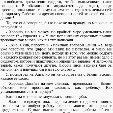
высвободить достаточно средств, чтобы выплачивать наши
гонорары. В обязанности зануды-счетовода входит, среди
прочего, показывать своему нанимателю, где взять деньги себе
на зарплату. Работники других специальностей этого обычно не
делают!
То, что она говорила, было похоже на правду, но меня она не
переубедила.
- Хорошо, но мы можем по крайней мере уменьшить наши
гонорары? - спросил я. - У нас нет никаких серьезных причин
требовать так много, как вы тут написали.
- Скив, Скив, перестань, - покачала головой Банни. - Я ведь
уже говорила, что цифры эти взяла не с потолка. Я знаю, мы
обычно устанавливали цену, исходя из того, что можно содрать
с каждого конкретного клиента, но на этот раз мы имеем дело с
бюджетом, который практически определен заранее. Я заложила
тариф, какой получают другие. Любой иной вариант был бы
нелогичен и нарушил бы нам всю систему.
Я посмотрел на Ааза, но он не сводил глаз с Банни и ловил
каждое ее слово.
- Хорошо. Давайте начнем сначала, - предложил я. - Банни,
объясни мне простыми словами, как ребенку. Как
устанавливаются эти тарифы?
Банни на мгновение задумалась, поджав губы.
- Ладно, - вздохнула она, - первым делом ты должен понять,
что плата за любую работу сильно зависит от спроса и
предложения. Самые высокооплачиваемые работы обычно