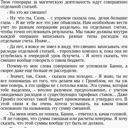
Твои гонорары за магическую деятельность идут совершенно
отдельной статьей.
- Но это же смешно!
- Ну что ты, Скив, - с упреком сказала она, делая большие
глаза. - Я же тебе все это уже объясняла. Нам
необходимо
вести
учет по разным операциям раздельно, на отдельных счетах,
чтобы точно отслеживать результаты. Мы также должны внутри
каждой операции записывать разные типы расходов на
отдельные счета. Иначе...
- Да нет, я вовсе не имел в виду, что смешно записывать эти
расходы отдельной статьей, - торопливо пояснил я, пока она не
углубилась в очередной урок бухучета. - Я хотел сказать, что
смешно вообще говорить о таком бюджете.
Почему-то мои слова совершенно не успокоили Банни, а
скорее даже еще больше ее рассердили.
- Значит, так, Скив, - сказала она холодно. - Я знаю, ты не
все понимаешь из того, что делаем мы с Гримблом, но ты уж
мне поверь, я эти цифры не с потолка взяла. Эта сумма, которая
тебе выделена, - вполне разумное предположение, с учетом
ожидаемых расходов и существующих тарифных ставок... Даже
Гримбл посчитал такой бюджет приемлемым и утвердил его. В
этой связи я бы очень хотела услышать, на каком таком
основании ты называешь эту сумму смешной.
- Ты меня опять не поняла, Банни, - ответил я, качая головой.
- Я не говорю, что сумма смешная или расчеты неверны. Я хочу
сказать, что этой суммы вообще тут быть не должно.