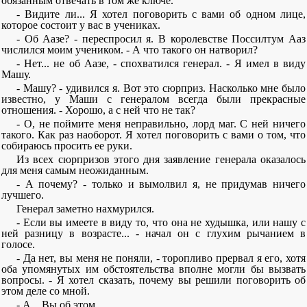
обязанным отвечать в том же ключе.
- Видите ли... Я хотел поговорить с вами об одном лице,
которое состоит у вас в учениках.
- Об Аазе? - переспросил я. В королевстве Поссилтум Ааз
числился моим учеником. - А что такого он натворил?
- Нет... не об Аазе, - спохватился генерал. - Я имел в виду
Машу.
- Машу? - удивился я. Вот это сюрприз. Насколько мне было
известно, у Маши с генералом всегда были прекрасные
отношения. - Хорошо, а с ней что не так?
- О, не поймите меня неправильно, лорд маг. С ней ничего
такого. Как раз наоборот. Я хотел поговорить с вами о том, что
собираюсь просить ее руки.
Из всех сюрпризов этого дня заявление генерала оказалось
для меня самым неожиданным.
- А почему? - только и вымолвил я, не придумав ничего
лучшего.
Генерал заметно нахмурился.
- Если вы имеете в виду то, что она не худышка, или нашу с
ней разницу в возрасте... - начал он с глухим рычанием в
голосе.
- Да нет, вы меня не поняли, - торопливо прервал я его, хотя
оба упомянутых им обстоятельства вполне могли бы вызвать
вопросы. - Я хотел сказать, почему вы решили поговорить об
этом деле со мной.
- А... Вы об этом.