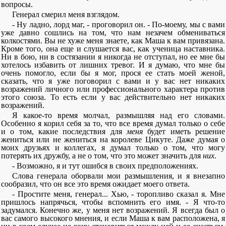
вопросы.
Генерал смерил меня взглядом.
- Ну ладно, лорд маг, - проговорил он. - По-моему, мы с вами
уже давно сошлись на том, что нам незачем обмениваться
колкостями. Вы не хуже меня знаете, как Маша к вам привязана.
Кроме того, она еще и слушается вас, как ученица наставника.
Ни в бою, ни в состязании я никогда не отступал, но ее мне бы
хотелось избавить от лишних тревог. И я думаю, что мне бы
очень помогло, если бы я мог, прося ее стать моей женой,
сказать, что я уже поговорил с вами и у вас нет никаких
возражений личного или профессионального характера против
этого союза. То есть если у вас действительно нет никаких
возражений.
Я какое-то время молчал, размышляя над его словами.
Особенно я корил себя за то, что все время думал только о себе
и о том, какие последствия для
меня
будет иметь решение
жениться или не жениться на королеве Цикуте. Даже думая о
моих друзьях и коллегах, я думал только о том, что могу
потерять их дружбу, а не о том, что это может значить для
них
.
- Возможно, я и тут ошибся в своих предположениях.
Слова генерала оборвали мои размышления, и я внезапно
сообразил, что он все это время ожидает моего ответа.
- Простите меня, генерал... Хью, - торопливо сказал я. Мне
пришлось напрячься, чтобы вспомнить его имя. - Я что-то
задумался. Конечно же, у меня нет возражений. Я всегда был о
вас самого высокого мнения, и если Маша к вам расположена, я