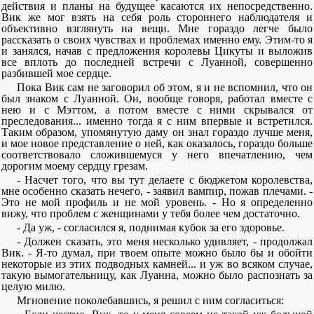
действия и планы на будущее касаются их непосредственно.
Вик же мог взять на себя роль стороннего наблюдателя и
объективно взглянуть на вещи. Мне гораздо легче было
рассказать о своих чувствах и проблемах именно ему. Этим-то я
и занялся, начав с предложения королевы Цикуты и выложив
все вплоть до последней встречи с Луанной, совершенно
разбившей мое сердце.
Пока Вик сам не заговорил об этом, я и не вспомнил, что он
был знаком с Луанной. Он, вообще говоря, работал вместе с
нею и с Мэттом, а потом вместе с ними скрывался от
преследования... именно тогда я с ним впервые и встретился.
Таким образом, упомянутую даму он знал гораздо лучше меня,
и мое новое представление о ней, как оказалось, гораздо больше
соответствовало сложившемуся у него впечатлению, чем
дорогим моему сердцу грезам.
- Насчет того, что вы тут делаете с бюджетом королевства,
мне особенно сказать нечего, - заявил вампир, пожав плечами. -
Это не мой профиль и не мой уровень. - Но я определенно
вижу, что проблем с женщинами у тебя более чем достаточно.
- Да уж, - согласился я, поднимая кубок за его здоровье.
- Должен сказать, это меня несколько удивляет, - продолжал
Вик. - Я-то думал, при твоем опыте можно было бы и обойти
некоторые из этих подводных камней... и уж во всяком случае,
такую вымогательницу, как Луанна, можно было распознать за
целую милю.
Мгновение поколебавшись, я решил с ним согласиться: