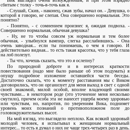
Вик выглядел очень возбужденным, и при этом изрядно
сбитым с толку - точь-в-точь как я.
- Слушай, Скив, - наконец, сжав зубы, начал он. - Девушка, о
которой я говорю,
не
слепая. Она совершенно нормальная. Это
понятно?
- Понятно, - с сомнением произнес я, ожидая подвоха. -
Совершенно нормальная, обычная девушка?
- Ну, не то чтобы совсем уж нормальная и тем более
обычная, - улыбнулся вампир, слегка расслабившись. - Она
очень заводная... если ты понимаешь, о чем я говорю. И
действительно видная... то есть такая красотка, что у тебя глаза
на лоб полезут.
- Ты что, хочешь сказать, что это
я
ослепну?
По природной доброте и в интересах краткости
повествования (надо мне было раньше об этом подумать) я
опущу подробное изложение оставшейся части беседы.
Достаточно сказать, что к моменту расставания мы с Виком
договорились, что он организует для меня выход в свет с одной
своей знакомой, милой особой, вполне владеющей своими
чувствами... в некотором роде (это уточнение меня несколько
смутило), причем особа эта не нанесет ущерба моему здоровью
или чувствам, но, напротив, по уверениям Вика, поднимет
уровень моих познаний о противоположном поле до
головокружительных высот.
На мой взгляд, это выглядело неплохо. Как всякий здоровый
молодой человек, я испытывал к женщинам нормальный
интерес... то есть я думал о них не чаще трех-четырех раз в день.