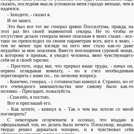
сказать, последняя мысль успокоила меня гораздо меньше, чем я
надеялся.
- Заходите, - сказал я.
И он зашел.
Это был все тот же генерал армии Поссилтума, правда, на
этот раз без своей знаменитой секиры. Не то чтобы ее
отсутствие делало генерала менее опасным в моих глазах - все-
таки он превосходил по своим параметрам всех, кого я знаю, -
тем не менее при взгляде на него мне стало как-то даже
неудобно за мои опасения. Вместо воплощения суровой мощи,
к которому я привык, я увидел человека, явно чувствующего
себя не в своей тарелке.
- Простите, лорд маг, что прервал ваши труды, - начал он,
нервно оглядывая комнату, - но я счел необходимым
переговорить с вами по... по личному вопросу.
- Конечно, генерал, - с готовностью кивнул я. Странно, но от
его очевидного замешательства мне самому было как-то
неловко. - Присядьте, пожалуйста.
- Спасибо, я постою.
Вот и приглашай его.
- Как хотите, - кивнул я. - Так о чем вы хотели со мной
поговорить?
С некоторым огорчением я осознал, что впадаю в
официальный тон, но делать было нечего. Плохсекир, видимо,
твердо решил держаться чопорно, и я чувствовал себя