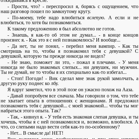
откидываясь в кресле.
- Прости, что? - переспросил я, борясь с ощущением, что
наш разговор пошел по замкнутому кругу.
- По-моему, тебе надо влюбиться
вслепую
. А если и не
влюбиться, то хотя бы познакомиться.
К такому предложению я был абсолютно не готов.
- Знаешь, я как-то об этом не думал... - в конце концов
произнес я. - Как это я с ней познакомлюсь? И вообще...
- Да нет, ты не понял, - перебил меня вампир. - Как ты
смотришь на то, чтобы я познакомил тебя с девушкой? С
девушкой, которую ты прежде никогда не видел?
- Не знаю, поможет ли это, - пожал я плечами. - У меня
никогда не было знакомых слепых... ни девушек, ни мужчин.
Ты не думай, не то чтобы я их специально как-то избегал...
- Стоп! Погоди! - Вик сделал мне знак рукой замолчать, а
другую руку поднес ко лбу.
Я вдруг заметил, что в этой позе он ужасно похож на Ааза.
- Давай попробуем все сначала. Мы говорили о том, что тебе
не хватает опыта в отношениях с женщинами. Я предложил
познакомить тебя с девушкой... с моей знакомой... чтобы ты мог
набраться этого опыта. Так?
- Так, - кивнул я. - У тебя есть знакомая слепая девушка, и ты
хочешь, чтобы я с ней познакомился и, возможно, влюбился. А
что, со слепыми надо вести себя как-то по-особенному?
- Нет... В смысле да! НЕТ!