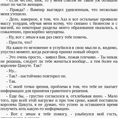
- Если честно, Вик, то у меня совсем не такой уж большой
опыт по части женщин.
- Правда? - Вампир выглядел удивленным, что несколько
меня утешило.
- Дело, наверное, в том, что Ааз и все остальные проявили
массу усердия, обучая меня всему, что связано с бизнесом и с
магией, но некоторые разделы моего образования оказались, к
сожалению, прискорбно запущены.
- Ну, вот с
этим
я как раз смогу тебе помочь.
- Прости, что?
На какое-то мгновение я углубился в свои мысли и, видимо,
упустил момент, когда разговор принял новый оборот.
- Это очень просто, - заявил Вик, пожав плечами. - Ты никак
не решишь, следует ли тебе жениться вообще... а тем более на
королеве Цикуте. Так?
- Ну...
- Так? - настойчиво повторил он.
- Так.
- С моей точки зрения, проблема в том, что тебе не хватает
информации для принятия грамотного решения.
- Еще бы, - грустно согласился я, отхлебывая вино. - Мало
того, при всей этой нагрузке и при том сроке, какой поставила
королева Цикута, я не думаю, что успею за оставшееся время
получить хоть какую-то информацию.
- Вот с
этим
я тебе помогу, - улыбнулся мой гость,