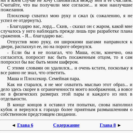
ни в коем случае не хочу становиться между ней и ее счастьем.
Считайте, что вы получили мое согласие... и мои наилучшие
пожелания.
Плохсекир схватил мою руку и сжал (к сожалению, я не
успел ее отдернуть).
- Благодарю вас, лорд... Скив, - сказал он с жаром, какой мне
случалось у него наблюдать прежде лишь при разработке плана
сражения. - Я... благодарю вас.
Отпустив мою руку, он широкими шагами направился к
двери, распахнул ее, но на пороге обернулся.
- Если бы я не полагал, что Маша, если, конечно, она
согласится, попросит вас быть посаженным отцом, то я сам
попросил бы вас быть моим шафером.
С этими словами он удалился... и очень кстати, поскольку я
все равно не знал, что ответить.
Маша и Плохсекир. Семейная пара.
Как ни старался, я не мог охватить мыслью этот образ... и
дело здесь скорее в ограниченности моего воображения, а вовсе
не в физических размерах этой пары и каждого из них в
отдельности.
В конце концов я оставил эти попытки, снова наполнил
кубок и вернулся к гораздо более приятным размышлениям о
собственном предстоящем свидании.
◄
Глава 6
Содержание
Глава 8
►