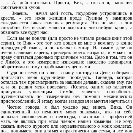
- А, действительно. Прости, Вик, - сказал я, наполняя
собственный кубок.
- Знаешь, - начал мой гость, поудобнее устроившись в
кресле, - это из-за женщин вроде Луанны у вампиров
складывается такая скверная репутация. Это не мы, а они
способны без всякой жалости высосать чью-нибудь кровь, а
обвинять все будут нас!
Если вы не поняли (или просто не читали раньше книг этой
серии), то Вик - это тот, кто вошел ко мне в комнату в конце
предыдущей главы, и он
именно
вампир. На самом деле он
очень славный парень, примерно моего возраста, и может по
праву считаться довольно приличным магом. Дело в том, что он
с Лимбо, а это измерение изначально населено вампирами,
оборотнями и тому подобными существами.
Судя по всему, он зашел в нашу контору на Деве, собираясь
пригласить меня куда-нибудь пообедать. Тананда, которая
осталась там присматривать за нашими делами, сказала ему, где
я, и он решил меня проведать. (Кстати, одним из талантов,
присущих уроженцам Лимбо, является способность
путешествовать по измерениям без помощи механических
приспособлений. Я этому всегда завидовал и мечтал научиться.)
Честно говоря, я был ужасно рад видеть Вика. Он
единственный из немногих моих знакомых, кто на себе
испытал злоключения и невзгоды, связанные с профессией
мага, не являясь при этом членом нашей команды. Не хочу
сказать ничего дурного или неуважительного о моих коллегах,
но... понимаете, они для меня практически как семья, и все мои