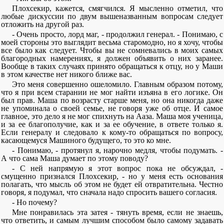
Плохсекир, кажется, смягчился. Я мысленно отметил, что
любые дискуссии по двум вышеназванным вопросам следует
отложить на другой раз.
- Очень просто, лорд маг, - продолжил генерал. - Понимаю, с
моей стороны это выглядит весьма старомодно, но я хочу, чтобы
все было как следует. Чтобы вы не сомневались в моих самых
благородных намерениях, я должен объявить о них заранее.
Вообще в таких случаях принято обращаться к отцу, но у Маши
в этом качестве нет никого ближе вас.
Это меня совершенно ошеломило. Главным образом потому,
что я при всем старании не мог найти изъяна в его логике. Он
был прав. Маша по возрасту старше меня, но она никогда даже
не упоминала о своей семье, не говоря уже об отце. И самое
главное, это дело я не мог спихнуть на Ааза. Маша моя ученица,
и за ее благополучие, как и за ее обучение, в ответе только я.
Если генералу и следовало к кому-то обращаться по вопросу,
касающемуся Машиного будущего, то это ко мне.
- Понимаю, - протянул я, нарочно медля, чтобы подумать. -
А что сама Маша думает по этому поводу?
- С ней напрямую я этот вопрос пока не обсуждал, -
смущенно признался Плохсекир, - но у меня есть основания
полагать, что мысль об этом не будет ей отвратительна. Честно
говоря, я подумал, что сначала надо спросить вашего согласия.
- Но почему?
Мне понравилась эта затея - тянуть время, если не знаешь,
что ответить, и самым лучшим способом было самому задавать