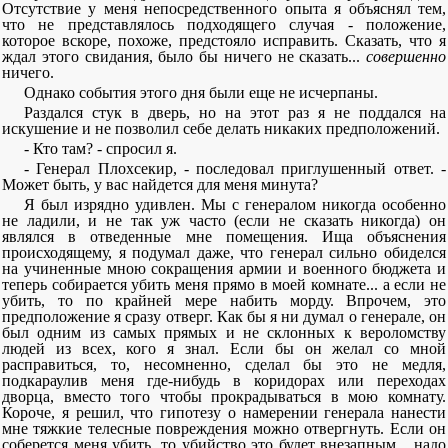
Отсутствие у меня непосредственного опыта я объяснял тем,
что не представлялось подходящего случая - положение,
которое вскоре, похоже, предстояло исправить. Сказать, что я
ждал этого свидания, было бы ничего не сказать...
совершенно
ничего.
Однако события этого дня были еще не исчерпаны.
Раздался стук в дверь, но на этот раз я не поддался на
искушение и не позволил себе делать никаких предположений.
- Кто там? - спросил я.
- Генерал Плохсекир, - последовал приглушенный ответ. -
Может быть, у вас найдется для меня минута?
Я был изрядно удивлен. Мы с генералом никогда особенно
не ладили, и не так уж часто (если не сказать никогда) он
являлся в отведенные мне помещения. Ища объяснения
происходящему, я подумал даже, что генерал сильно обиделся
на учиненные мною сокращения армии и военного бюджета и
теперь собирается убить меня прямо в моей комнате... а если не
убить, то по крайней мере набить морду. Впрочем, это
предположение я сразу отверг. Как бы я ни думал о генерале, он
был одним из самых прямых и не склонных к вероломству
людей из всех, кого я знал. Если бы он желал со мной
расправиться, то, несомненно, сделал бы это не медля,
подкараулив меня где-нибудь в коридорах или переходах
дворца, вместо того чтобы прокрадываться в мою комнату.
Короче, я решил, что гипотезу о намерении генерала нанести
мне тяжкие телесные повреждения можно отвергнуть. Если он
соберется меня убить, то убийство это будет внезапным... надо