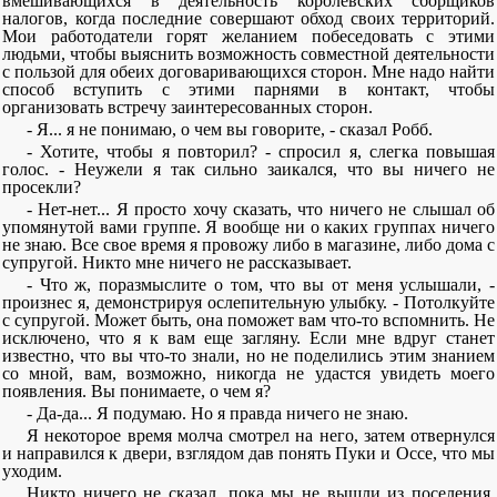
вмешивающихся в деятельность королевских сборщиков
налогов, когда последние совершают обход своих территорий.
Мои работодатели горят желанием побеседовать с этими
людьми, чтобы выяснить возможность совместной деятельности
с пользой для обеих договаривающихся сторон. Мне надо найти
способ вступить с этими парнями в контакт, чтобы
организовать встречу заинтересованных сторон.
- Я... я не понимаю, о чем вы говорите, - сказал Робб.
- Хотите, чтобы я повторил? - спросил я, слегка повышая
голос. - Неужели я так сильно заикался, что вы ничего не
просекли?
- Нет-нет... Я просто хочу сказать, что ничего не слышал об
упомянутой вами группе. Я вообще ни о каких группах ничего
не знаю. Все свое время я провожу либо в магазине, либо дома с
супругой. Никто мне ничего не рассказывает.
- Что ж, поразмыслите о том, что вы от меня услышали, -
произнес я, демонстрируя ослепительную улыбку. - Потолкуйте
с супругой. Может быть, она поможет вам что-то вспомнить. Не
исключено, что я к вам еще загляну. Если мне вдруг станет
известно, что вы что-то знали, но не поделились этим знанием
со мной, вам, возможно, никогда не удастся увидеть моего
появления. Вы понимаете, о чем я?
- Да-да... Я подумаю. Но я правда ничего не знаю.
Я некоторое время молча смотрел на него, затем отвернулся
и направился к двери, взглядом дав понять Пуки и Оссе, что мы
уходим.
Никто ничего не сказал, пока мы не вышли из поселения,