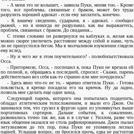
- А меня это не колышет, - заявила Пуки, меняя тон. - Кроме
того, все проблемы, связанные с браком, может без труда
разрулить хороший адвокат - если ему заплатить, конечно.
- К вашему сведению, сударыня, я - адвокат, - сообщил
рыжий, - но я никогда не
разруливал
, как вы выражаетесь,
проблем, связанных с браком. До свидания...
С этими словами он развернулся на каблуках и, желая как
можно скорее увеличить расстояние между собой и нами, чуть
ли не припустился бегом. Мы в молчаливом изумлении глядели
ему вслед.
- Ну и чего же в этом поучительного? - полюбопытствовала
Осса.
- Притормози, Осса, - поспешил я, пока Пуки не врезала ей
по полной, и, обращаясь к последней, спросил: - Скажи, парень
действительно вел себя как-то странно или мне почудилось?
- Здесь явно что-то не то, - мрачно ответила Пуки. - Готова
поклясться, я крепко посадила его на крючок. Ну да ладно,
позволь мне сделать еще один заход.
Следующий парень, которого она попыталась подцепить,
обладал атлетическим телосложением, и звали его Джон. Он
занимался тем, что грузил в фургон один из упомянутых выше
портативных сортиров. Дальше события, к сожалению,
развивались точно так же, как и в случае с Уиллом, разве что
язык общения оказался не столь рафинированным. Джон пылал
энтузиазмом до тех пор, пока Пуки не упомянула лесных
парней. Услышав вопрос, он бросился прочь, едва не растоптав