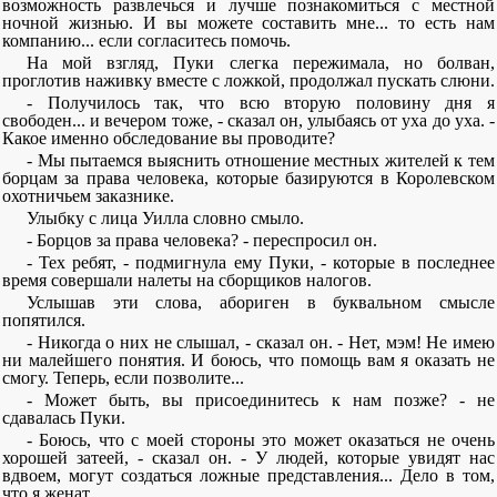
возможность развлечься и лучше познакомиться с местной
ночной жизнью. И вы можете составить мне... то есть нам
компанию... если согласитесь помочь.
На мой взгляд, Пуки слегка пережимала, но болван,
проглотив наживку вместе с ложкой, продолжал пускать слюни.
- Получилось так, что всю вторую половину дня я
свободен... и вечером тоже, - сказал он, улыбаясь от уха до уха. -
Какое именно обследование вы проводите?
- Мы пытаемся выяснить отношение местных жителей к тем
борцам за права человека, которые базируются в Королевском
охотничьем заказнике.
Улыбку с лица Уилла словно смыло.
- Борцов за права человека? - переспросил он.
- Тех ребят, - подмигнула ему Пуки, - которые в последнее
время совершали налеты на сборщиков налогов.
Услышав эти слова, абориген в буквальном смысле
попятился.
- Никогда о них не слышал, - сказал он. - Нет, мэм! Не имею
ни малейшего понятия. И боюсь, что помощь вам я оказать не
смогу. Теперь, если позволите...
- Может быть, вы присоединитесь к нам позже? - не
сдавалась Пуки.
- Боюсь, что с моей стороны это может оказаться не очень
хорошей затеей, - сказал он. - У людей, которые увидят нас
вдвоем, могут создаться ложные представления... Дело в том,
что я женат.