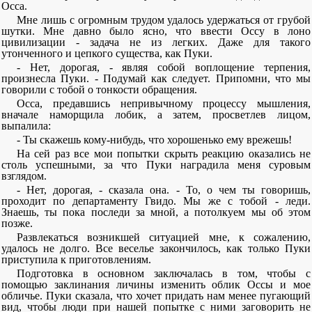
Осса.
Мне лишь с огромным трудом удалось удержаться от грубой
шутки. Мне давно было ясно, что ввести Оссу в лоно
цивилизации - задача не из легких. Даже для такого
утонченного и цепкого существа, как Пуки.
- Нет, дорогая, - являя собой воплощение терпения,
произнесла Пуки. - Подумай как следует. Припомни, что мы
говорили с тобой о тонкости обращения.
Осса, предавшись непривычному процессу мышления,
вначале наморщила лобик, а затем, просветлев лицом,
выпалила:
- Ты скажешь кому-нибудь, что хорошенько ему врежешь!
На сей раз все мои попытки скрыть реакцию оказались не
столь успешными, за что Пуки наградила меня суровым
взглядом.
- Нет, дорогая, - сказала она. - То, о чем ты говоришь,
проходит по департаменту Гвидо. Мы же с тобой - леди.
Знаешь, ты пока последи за мной, а потолкуем мы об этом
позже.
Развлекаться возникшей ситуацией мне, к сожалению,
удалось не долго. Все веселье закончилось, как только Пуки
приступила к приготовлениям.
Подготовка в основном заключалась в том, чтобы с
помощью заклинания личины изменить облик Оссы и мое
обличье. Пуки сказала, что хочет придать нам менее пугающий
вид, чтобы люди при нашей попытке с ними заговорить не