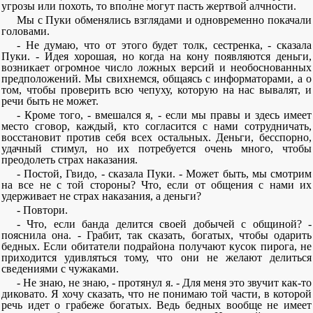
угрозы или похоть, то вполне могут пасть жертвой алчности.
Мы с Пуки обменялись взглядами и одновременно покачали
головами.
- Не думаю, что от этого будет толк, сестренка, - сказала
Пуки. - Идея хорошая, но когда на кону появляются деньги,
возникает огромное число ложных версий и необоснованных
предположений. Мы свихнемся, общаясь с информаторами, а о
том, чтобы проверить всю чепуху, которую на нас вывалят, и
речи быть не может.
- Кроме того, - вмешался я, - если мы правы и здесь имеет
место сговор, каждый, кто согласится с нами сотрудничать,
восстановит против себя всех остальных. Деньги, бесспорно,
удачный стимул, но их потребуется очень много, чтобы
преодолеть страх наказания.
- Постой, Гвидо, - сказала Пуки. - Может быть, мы смотрим
на все не с той стороны? Что, если от общения с нами их
удерживает не страх наказания, а деньги?
- Повтори.
- Что, если банда делится своей добычей с общиной? -
пояснила она. - Грабит, так сказать, богатых, чтобы одарить
бедных. Если обитатели подрайона получают кусок пирога, не
приходится удивляться тому, что они не желают делиться
сведениями с чужаками.
- Не знаю, не знаю, - протянул я. - Для меня это звучит как-то
диковато. Я хочу сказать, что не понимаю той части, в которой
речь идет о грабеже богатых. Ведь бедных вообще не имеет