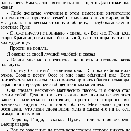
нас на бегу. Нам удалось выяснить лишь то, что Джон тоже был
женат.
- Либо женатые мужчины в этом измерении значительно
отличаются от, простите, семейных мужиков иных миров, либо
мы угодили в весьма странную общину, - глубокомысленно
заметила Пуки.
- Я тоже ничего не понимаю, - сказал я. - Вот что, Пуки, коль
скоро Красавица оказалась бессильной, настала пора пустить в
ход Чудовище.
- Прости, не поняла.
Я одарил ее своей лучшей улыбкой и сказал:
- Верни мне мою прежнюю внешность и позволь разок
пальнуть.
- Почему бы и нет? - ответила она. - Я пока выбила ноль
очков. Заодно верну Оссе и мне наш обычный вид. Если
потребуется, мы потом снова можем принять обличье команды,
страшно интересующейся общественным мнением.
Она сделала несколько магических пассов, и я снова стал
самим собой. Дело в том, что заклинание личины не изменяет
вашего физического состояния, просто со стороны все
начинают видеть вас в ином облике. Мне было приятно
осознавать, что люди снова видят меня в самом что ни на есть
всамделишном виде.
- Хорошо, Гвидо, - сказала Пуки, - теперь твоя очередь.
Выбирай цель.
- Вон то заведение на противоположной стороне ничуть не