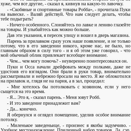
хуже, чем все другие, - сказал я, кивнув на какую-то лавочку.
- «Скобяные и спортивные товары Робба», - прочитала Пуки
на вывеске. - Валяй действуй. Что нам следует делать, чтобы
тебе подыграть?
- Ничего особенного. Слоняйтесь по лавке и лениво глазейте
на товары. И улыбайтесь как можно больше.
Дав эти указания, я пересек улицу и вошел в дверь магазина.
Парень за прилавком сразу усек наше появление, и не только
потому, что в его заведении никого, кроме нас, не было, но
главным образом в силу того - и я об этом уже говорил, - что
мой обычный облик привлекает всеобщее внимание.
- Чем... чем могу помочь? - неуверенно поинтересовался он.
Пуки и Осса начали дрейфовать между полками, даже не
удостоив его взглядом. Они брали в руки товар, внимательно
рассматривали и небрежно бросали на место. Я же облокотился
на прилавок и, глядя не на парня, а в зал, процедил:
- Мне хотелось бы потолковать с хозяином, если у него
сыщется на это время.
- Я... Это я, - сказал парень. - Меня зовут Робб.
- И это заведение принадлежит вам?
- Да... конечно.
Я обернулся и оглядел помещение, уделив особое внимание
потолку.
- Миленькое заведеньице, - произнес я якобы задумчиво. -
Удобное местонахождение. Приличный набор товаров. Да, сэр,