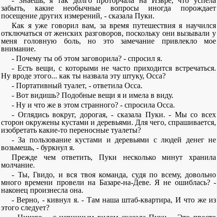
- Знаешь, я так долго проторчала на Извре, что успела
забыть, какие необычные вопросы иногда порождает
посещение других измерений, - сказала Пуки.
Как я уже говорил вам, за время путешествия я научился
отключаться от женских разговоров, поскольку они вызывали у
меня головную боль, но это замечание привлекло мое
внимание.
- Почему ты об этом заговорила? - спросил я.
- Есть вещи, с которыми не часто приходится встречаться.
Ну вроде этого... как ты назвала эту штуку, Осса?
- Портативный туалет, - ответила Осса.
- Вот видишь? Подобные вещи я и имела в виду.
- Ну и что же в этом странного? - спросила Осса.
- Оглядись вокруг, дорогая, - сказала Пуки. - Мы со всех
сторон окружены кустами и деревьями. Для чего, спрашивается,
изобретать какие-то переносные туалеты?
- За пользование кустами и деревьями с людей денег не
возьмешь, - буркнул я.
Прежде чем ответить, Пуки несколько минут хранила
молчание.
- Ты, Гвидо, и вся твоя команда, судя по всему, довольно
много времени провели на Базаре-на-Деве. Я не ошиблась? -
наконец произнесла она.
- Верно, - кивнул я. - Там наша штаб-квартира, И что же из
этого следует?