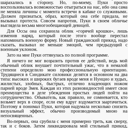
шарахались в сторону. Но, по-моему, Пуки просто
воспользовалась возможностью отыграться на нас, ибо она сама
не меняла личины с момента встречи в кабаке со служивыми.
Должен признаться, образ, который она себе придала, не
вызывал протеста. Совсем напротив, Пуки в своем обличье
выглядела весьма многообещающей девицей.
Для Оссы она сохранила облик «горячей крошки», лишь
изменив наряд, который после этого вообще перестал
напоминать военную форму. Новый гражданский прикид, надо
сказать, вызывал не меньше эмоций, чем предыдущий с
военным уклоном.
Зато на мне Пуки оттянулась по полной программе.
Я ничего не мог возразить против ее действий, ведь мой
обычный облик внушает почтительный ужас, что в немалой
степени определило мою профессиональную ориентацию.
Трудящиеся в Синдикате силовики делятся в основном на два
типа: высоких и широких бугаев вроде меня и Нунцио и худых,
жилистых, злобных, быстрых, отлично владеющих ножом
парней вроде Змея. Каждая из этих разновидностей имеет свои
преимущества в деле убеждения простых людей пойти на
сотрудничество. Обыватель, как правило, не сомневается, кто
возьмет верх в споре, если ему вдруг вздумается заартачиться.
Поэтому я понимал Пуки, которая надумала несколько снизить
визуальный эффект, обычно производимый мною на
непосвященных.
Во-первых, она срубила с меня примерно треть, как сверху,
так и с боков. Затем ликвидировала мой стильный прикид,