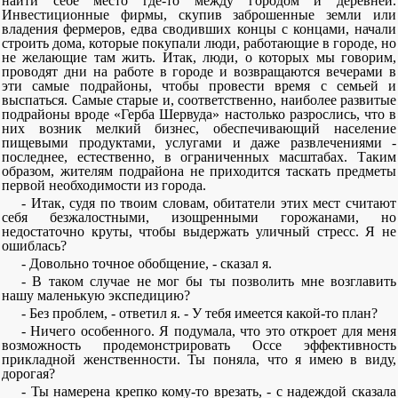
найти себе место где-то между городом и деревней.
Инвестиционные фирмы, скупив заброшенные земли или
владения фермеров, едва сводивших концы с концами, начали
строить дома, которые покупали люди, работающие в городе, но
не желающие там жить. Итак, люди, о которых мы говорим,
проводят дни на работе в городе и возвращаются вечерами в
эти самые подрайоны, чтобы провести время с семьей и
выспаться. Самые старые и, соответственно, наиболее развитые
подрайоны вроде «Герба Шервуда» настолько разрослись, что в
них возник мелкий бизнес, обеспечивающий население
пищевыми продуктами, услугами и даже развлечениями -
последнее, естественно, в ограниченных масштабах. Таким
образом, жителям подрайона не приходится таскать предметы
первой необходимости из города.
- Итак, судя по твоим словам, обитатели этих мест считают
себя безжалостными, изощренными горожанами, но
недостаточно круты, чтобы выдержать уличный стресс. Я не
ошиблась?
- Довольно точное обобщение, - сказал я.
- В таком случае не мог бы ты позволить мне возглавить
нашу маленькую экспедицию?
- Без проблем, - ответил я. - У тебя имеется какой-то план?
- Ничего особенного. Я подумала, что это откроет для меня
возможность продемонстрировать Оссе эффективность
прикладной женственности. Ты поняла, что я имею в виду,
дорогая?
- Ты намерена крепко кому-то врезать, - с надеждой сказала