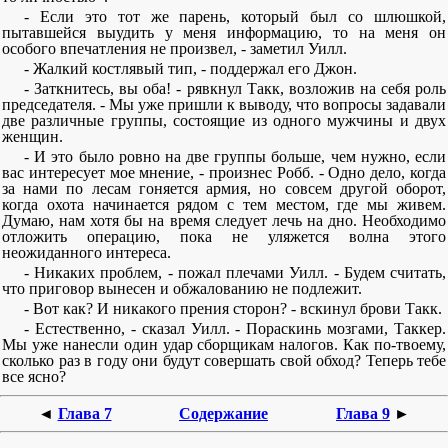
- Если это тот же парень, который был со шлюшкой,
пытавшейся выудить у меня информацию, то на меня он
особого впечатления не произвел, - заметил Уилл.
- Жалкий костлявый тип, - поддержал его Джон.
- Заткнитесь, вы оба! - рявкнул Такк, возложив на себя роль
председателя. - Мы уже пришли к выводу, что вопросы задавали
две различные группы, состоящие из одного мужчины и двух
женщин.
- И это было ровно на две группы больше, чем нужно, если
вас интересует мое мнение, - произнес Робб. - Одно дело, когда
за нами по лесам гоняется армия, но совсем другой оборот,
когда охота начинается рядом с тем местом, где мы живем.
Думаю, нам хотя бы на время следует лечь на дно. Необходимо
отложить операцию, пока не уляжется волна этого
неожиданного интереса.
- Никаких проблем, - пожал плечами Уилл. - Будем считать,
что приговор вынесен и обжалованию не подлежит.
- Вот как? И никакого прения сторон? - вскинул брови Такк.
- Естественно, - сказал Уилл. - Пораскинь мозгами, Таккер.
Мы уже нанесли один удар сборщикам налогов. Как по-твоему,
сколько раз в году они будут совершать свой обход? Теперь тебе
все ясно?
◄
Глава 7
Содержание
Глава 9
►