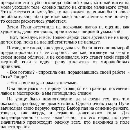
превратив его в убогого вида рабочий халат, который висел на
моем усохшем теле, словно пальто на спинке маленького стула.
Что касается гнилых зубов, то награждать меня ими было вовсе
не обязательно, ибо при виде моей новой личины мне почему-
то совсем расхотелось улыбаться.
Затем Пуки отступила на несколько шагов и, оценив, как
художник, дело рук своих, произнесла с широкой ухмылкой:
- Вот, пожалуй, и все. Только держи свой арсенал не на виду
до тех пор, пока на нас действительно не нападут.
Последние слова, как я догадывался, были всего лишь мерой
предосторожности с ее стороны, так как, взглянув на себя в
своем новом обличье, я не сомневался, кто станет моей первой
жертвой, если я вдруг решу отказаться от миролюбивых
привычек.
- Все готовы? - спросила она, порадовавшись своей работе. -
Осса? Гвидо?
- Это - твое шоу, - пожал я плечами.
Она двинулась в сторону стоящих на граница поселения
лавок и мастерских, а мы потащились следом.
На улице было немноголюдно, да и среди тех, кто там
оказался, преобладали домохозяйки. Однако очень скоро Пуки
вычислила свою первую жертву. Выбор пал на огненно-рыжего,
тощего, как жердь, и страшно долговязого типа. Для
натренированного глаза было ясно, что его наряд по цене
значительно превосходит одежку всех, кто находился в поле
нашего зрения.