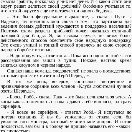
смысла грабить, поскольку у них нет денег. И с какой стати они
вдруг решат делиться своей добычей? Особенно учитывая то,
что в этой округе я еще не встречал ни одного бедняка.
- Это было фигуральное выражение, - сказала Пуки. -
Надеюсь, ты помнишь мои слова о том, что партизаны для
ведения боевых действий нуждаются в поддержке населения?
Поэтому схема раздела прибылей может оказаться отличной
находкой для банды. Я, во всяком случае, не вижу более
действенного способа обеспечить себе народную поддержку.
Это очень умный и тонкий способ привлечь на свою сторону
народ в борьбе с властью.
- Надо подумать, - ответил я. - Пока ясно одно: в этой части
расследования мы зашли в тупик. Похоже, настало время
заняться клоуном в черном наряде.
Однако наша команда следователей не знала о последствиях,
которые принес их визит в «Герб Шервуда».
В тот же день, вечером, состоялось экстренное и
чрезвычайное собрание всех членов «Клуба любителей лучной
охоты Шервуда».
- Брось, Робб, - сказал Такк, - это была целиком твоя затея. А
когда какая-то личность начала задавать тебе вопросы, ты сразу
сдрейфил.
- Я вовсе не сдрейфил, - ответил Робб.- Я испугался до
потери сознания. И вы бы уписались от страха, если бы
увидели того монстра, который учинил мне допрос. И готов
поклясться, вам бы и в голову не пришло называть его «какой-
то личностью».