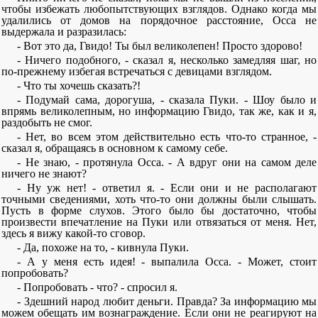
чтобы избежать любопытствующих взглядов. Однако когда мы
удалились от домов на порядочное расстояние, Осса не
выдержала и разразилась:
- Вот это да, Гвидо! Ты был великолепен! Просто здорово!
- Ничего подобного, - сказал я, несколько замедляя шаг, но
по-прежнему избегая встречаться с девицами взглядом.
- Что ты хочешь сказать?!
- Подумай сама, дорогуша, - сказала Пуки. - Шоу было и
впрямь великолепным, но информацию Гвидо, так же, как и я,
раздобыть не смог.
- Нет, во всем этом действительно есть что-то странное, -
сказал я, обращаясь в основном к самому себе.
- Не знаю, - протянула Осса. - А вдруг они на самом деле
ничего не знают?
- Ну уж нет! - ответил я. - Если они и не располагают
точными сведениями, хоть что-то они должны были слышать.
Пусть в форме слухов. Этого было бы достаточно, чтобы
произвести впечатление на Пуки или отвязаться от меня. Нет,
здесь я вижу какой-то сговор.
- Да, похоже на то, - кивнула Пуки.
- А у меня есть идея! - выпалила Осса. - Может, стоит
попробовать?
- Попробовать - что? - спросил я.
- Здешний народ любит деньги. Правда? За информацию мы
можем обещать им вознаграждение. Если они не реагируют на