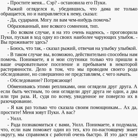
- Простите меня... Сэр? - остановила его Пуки.
Рыжий огляделся и, убедившись, что дама не только
обращается, но и направляется к нему, сказал:
- Да, сударыня. Могу ли вам чем-нибудь помочь?
Образованный, вне всякого сомнения, тип.
- Во всяком случае, я на это очень надеюсь, - проговорила
Пуки, пуская в ход одну из своих наиболее чарующих улыбок. -
Вы проживаете здесь?
- Боюсь, что так, - сказал рыжий, отвечая на улыбку улыбкой.
- В таком случае вы, возможно, действительно способны нам
помочь. Понимаете, я и мои спутники только что пришли в
ваше очаровательное поселение и пребываем в некоторой
растерянности. Дело в том, что мы проводим своего рода
обследование, но совершенно не представляем, с чего начать.
- Обследование? Потрясающе!
Обмениваясь этими репликами, они оглядели друг друга. А
если быть честным, то они оглядели друг друга не один, а два
или три раза. И, судя по всему, увиденное не повергло их в
разочарование.
- Я как раз только что сказала своим помощникам... Ах да,
простите! Меня зовут Пуки. А вас?
- Уилл.
- Рада познакомиться с вами, Уилл. Понимаете, я подумала,
что, если нам поможет один из тех, кто по-настоящему знает
округу, мы справимся с работой очень быстро. И это даст нам