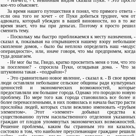
- Ничего, - с невинным видом сказала Пуки. - Это просто
кое-что объясняет.
За время нашего путешествия я понял, что прямого ответа -
если она того не хочет - от Пуки добиться труднее, чем от
адвоката, который убежден в вашей виновности, но в то же
время знает, что вы при деньгах. Поэтому я просто решил
сменить тему.
- Поскольку мы быстро приближаемся к месту назначения, -
сказал я, показывая на открывшееся нашему взору небольшое
скопление домов, - было бы неплохо определить наш «модус
операндности», или, иначе говоря, что мы предпримем, когда
туда дошагаем.
- Не мог бы ты, Гвидо, кратко просветить меня о том, что это
за поселение? - спросила Пуки, оглядывая дома. - Что за
штуковина такая - «подрайон»?
- Это сравнительно новое явление, - сказал я. - В свое время
люди оставляли небольшие сельские общины ради культурных
ценностей и экономических возможностей, которые
предоставляли им большие города. Однако это породило новую
проблему. По мере того как города становились все более и
более перенаселенными, в них появилась и начала быстро расти
прослойка людей, которых стали вежливо именовать «грубым
элементом». Этот «элемент» добывал средства к
существованию путем насильственного отделения указанных
граждан от плодов упомянутых экономических возможностей.
Решение проблемы, каким бы странным это ни казалось,
состояло в том, что наиболее преуспевающие граждане решили