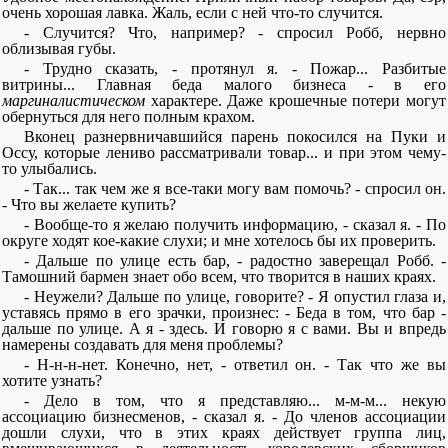
очень хорошая лавка. Жаль, если с ней что-то случится.
- Случится? Что, например? - спросил Робб, нервно
облизывая губы.
- Трудно сказать, - протянул я. - Пожар... Разбитые
витрины... Главная беда малого бизнеса - в его
маргиналистическом
характере. Даже крошечные потери могут
обернуться для него полным крахом.
Вконец разнервничавшийся парень покосился на Пуки и
Оссу, которые лениво рассматривали товар... и при этом чему-
то улыбались.
- Так... так чем же я все-таки могу вам помочь? - спросил он.
- Что вы желаете купить?
- Вообще-то я желаю получить информацию, - сказал я. - По
округе ходят кое-какие слухи; и мне хотелось бы их проверить.
- Дальше по улице есть бар, - радостно заверещал Робб. -
Тамошний бармен знает обо всем, что творится в наших краях.
- Неужели? Дальше по улице, говорите? - Я опустил глаза и,
уставясь прямо в его зрачки, произнес: - Беда в том, что бар -
дальше по улице. А я - здесь. И говорю я с вами. Вы и впредь
намерены создавать для меня проблемы?
- Н-н-н-нет. Конечно, нет, - ответил он. - Так что же вы
хотите узнать?
- Дело в том, что я представляю... м-м-м... некую
ассоциацию бизнесменов, - сказал я. - До членов ассоциации
дошли слухи, что в этих краях действует группа лиц,