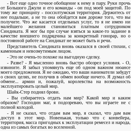
- Вот еще одно точное обобщение к нему в пару. Руки прочь
от Большого Джули и его команды - он под моей защитой. По
тому же принципу - поссилтумская территория. Держитесь от
нее подальше, а не то она обойдется вам дороже того, что вы
получите. Что же касается отдельных услуг, то я не имею ни
малейшего желания становиться платным сотрудником
Синдиката. Я мог бы при случае взяться за какое-то задание в
качестве внешнего подрядчика за конкретный гонорар, но о
постоянной работе на Синдикат не может быть и речи.
Представитель Синдиката вновь оказался в своей стихии, с
каменным и невозмутимым лицом.
- Это не очень-то похоже на выгодную сделку.
- Разве? - Я мысленно вновь быстро обозрел условия. - О,
извините. Я забыл упомянуть еще об одном важном нюансе
моего предложения. Я не ожидаю, что ваши наниматели забудут
о своих целях, не получив в обмен вообще ничего. Я думал об
обмене... армии и, пожалуй, королевства на возможность
эксплуатировать целый мир.
Шайк-Стер поднял брови.
- Вы собираетесь отдать нам мир? Какой мир и каким
образом? Господин маг, я подозреваю, что вы играете не с
полной колодой.
- Я не сказал, что отдам вам мир, я сказал, что дам вам
доступ в этот мир. Новенькая, только что с конвейера,
территория, масса пригодных к эксплуатации ремесел и народа,
одна из самых богатых во вселенной.