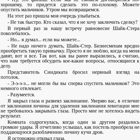
хорошему, то придется сделать это по-плохому. Можете
опустить мальчиков. Утром мы возвращаемся.
На этот раз пришла моя очередь улыбаться.
- Не так быстро. Кто сказал, что я не хочу заключить сделку?
В первый раз за нашу встречу равновесие Шайк-Стера
поколебалось.
- Но... я думал... если вы можете...
- Не надо ничего думать, Шайк-Стер. Бизнесменам вредно
приобретать такую привычку. Просто я не люблю, когда на меня
давят, вот и все. Так вот, как вы ранее выразились, я считаю,
что нам требуется обсудить кое-какие вопросы, относящиеся к
делу.
Представитель Синдиката бросил нервный взгляд на
потолок.
- Э-э-э-э... не могли бы вы сперва спустить мальчиков? Это
немного отвлекает.
- Разумеется.
Я закрыл глаза и развеял заклинание. Уверяю вас, в отличие
от заклинания личины для удаления заклинания левитации мне
не требовалось закрывать глаза. Просто мне не хотелось видеть
результат.
Комната содрогнулась, когда один за другим раздались
громкие удары. Я отчетливо услышал, как постель приобрела не
поддающуюся разоблачению личину кучи дров.
Я осторожно открыл глаза.