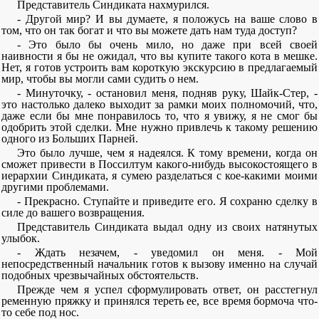
Представитель Синдиката нахмурился.
- Другой мир? И вы думаете, я положусь на ваше слово в
том, что он так богат и что вы можете дать нам туда доступ?
- Это было бы очень мило, но даже при всей своей
наивности я бы не ожидал, что вы купите такого кота в мешке.
Нет, я готов устроить вам короткую экскурсию в предлагаемый
мир, чтобы вы могли сами судить о нем.
- Минуточку, - остановил меня, подняв руку, Шайк-Стер, -
это настолько далеко выходит за рамки моих полномочий, что,
даже если бы мне понравилось то, что я увижу, я не смог бы
одобрить этой сделки. Мне нужно привлечь к такому решению
одного из Больших Парней.
Это было лучше, чем я надеялся. К тому времени, когда он
сможет привести в Поссилтум какого-нибудь высокостоящего в
иерархии Синдиката, я сумею разделаться с кое-какими моими
другими проблемами.
- Прекрасно. Ступайте и приведите его. Я сохраню сделку в
силе до вашего возвращения.
Представитель Синдиката выдал одну из своих натянутых
улыбок.
- Ждать незачем, - уведомил он меня. - Мой
непосредственный начальник готов к вызову именно на случай
подобных чрезвычайных обстоятельств.
Прежде чем я успел сформулировать ответ, он расстегнул
ременную пряжку и принялся тереть ее, все время бормоча что-
то себе под нос.