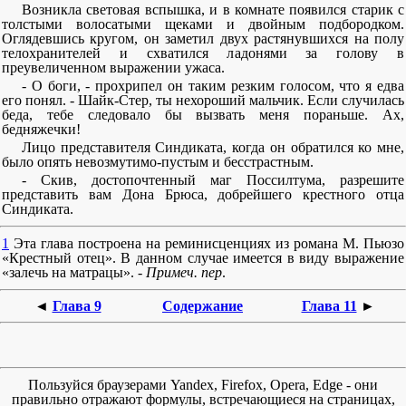
Возникла световая вспышка, и в комнате появился старик с
толстыми волосатыми щеками и двойным подбородком.
Оглядевшись кругом, он заметил двух растянувшихся на полу
телохранителей и схватился ладонями за голову в
преувеличенном выражении ужаса.
- О боги, - прохрипел он таким резким голосом, что я едва
его понял. - Шайк-Стер, ты нехороший мальчик. Если случилась
беда, тебе следовало бы вызвать меня пораньше. Ах,
бедняжечки!
Лицо представителя Синдиката, когда он обратился ко мне,
было опять невозмутимо-пустым и бесстрастным.
- Скив, достопочтенный маг Поссилтума, разрешите
представить вам Дона Брюса, добрейшего крестного отца
Синдиката.
1
Эта глава построена на реминисценциях из романа М. Пьюзо
«Крестный отец». В данном случае имеется в виду выражение
«залечь на матрацы». -
Примеч. пер
.
◄
Глава 9
Содержание
Глава 11
►
Пользуйся браузерами Yandex, Firefox, Opera, Edge - они
правильно отражают формулы, встречающиеся на страницах,