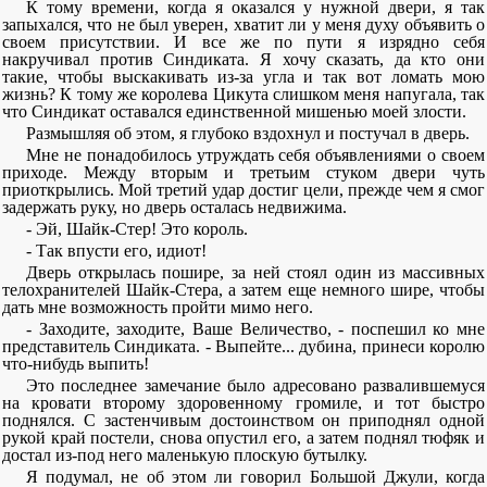
К тому времени, когда я оказался у нужной двери, я так
запыхался, что не был уверен, хватит ли у меня духу объявить о
своем присутствии. И все же по пути я изрядно себя
накручивал против Синдиката. Я хочу сказать, да кто они
такие, чтобы выскакивать из-за угла и так вот ломать мою
жизнь? К тому же королева Цикута слишком меня напугала, так
что Синдикат оставался единственной мишенью моей злости.
Размышляя об этом, я глубоко вздохнул и постучал в дверь.
Мне не понадобилось утруждать себя объявлениями о своем
приходе. Между вторым и третьим стуком двери чуть
приоткрылись. Мой третий удар достиг цели, прежде чем я смог
задержать руку, но дверь осталась недвижима.
- Эй, Шайк-Стер! Это король.
- Так впусти его, идиот!
Дверь открылась пошире, за ней стоял один из массивных
телохранителей Шайк-Стера, а затем еще немного шире, чтобы
дать мне возможность пройти мимо него.
- Заходите, заходите, Ваше Величество, - поспешил ко мне
представитель Синдиката. - Выпейте... дубина, принеси королю
что-нибудь выпить!
Это последнее замечание было адресовано развалившемуся
на кровати второму здоровенному громиле, и тот быстро
поднялся. С застенчивым достоинством он приподнял одной
рукой край постели, снова опустил его, а затем поднял тюфяк и
достал из-под него маленькую плоскую бутылку.
Я подумал, не об этом ли говорил Большой Джули, когда