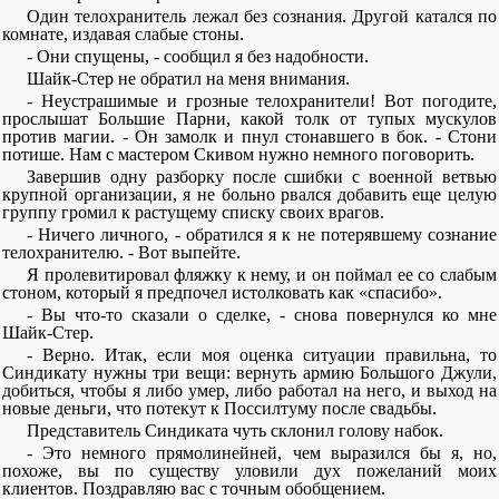
Один телохранитель лежал без сознания. Другой катался по
комнате, издавая слабые стоны.
- Они спущены, - сообщил я без надобности.
Шайк-Стер не обратил на меня внимания.
- Неустрашимые и грозные телохранители! Вот погодите,
прослышат Большие Парни, какой толк от тупых мускулов
против магии. - Он замолк и пнул стонавшего в бок. - Стони
потише. Нам с мастером Скивом нужно немного поговорить.
Завершив одну разборку после сшибки с военной ветвью
крупной организации, я не больно рвался добавить еще целую
группу громил к растущему списку своих врагов.
- Ничего личного, - обратился я к не потерявшему сознание
телохранителю. - Вот выпейте.
Я пролевитировал фляжку к нему, и он поймал ее со слабым
стоном, который я предпочел истолковать как «спасибо».
- Вы что-то сказали о сделке, - снова повернулся ко мне
Шайк-Стер.
- Верно. Итак, если моя оценка ситуации правильна, то
Синдикату нужны три вещи: вернуть армию Большого Джули,
добиться, чтобы я либо умер, либо работал на него, и выход на
новые деньги, что потекут к Поссилтуму после свадьбы.
Представитель Синдиката чуть склонил голову набок.
- Это немного прямолинейней, чем выразился бы я, но,
похоже, вы по существу уловили дух пожеланий моих
клиентов. Поздравляю вас с точным обобщением.