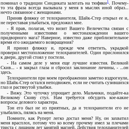
1
поминал о традиции Синдиката залегать на тюфяки
. Почему-
то эта фраза всегда вызывала у меня в мыслях иной образ...
нечто связанное с женщинами.
Приняв фляжку от телохранителя, Шайк-Стер открыл ее и,
не переставая улыбаться, предложил мне.
- Я прав, полагая, что визит Вашего Величества связан с
полученными известиями о местонахождении вашего
придворного мага? Наверное, известно даже приблизительное
время его ожидаемого возвращения?
Я принял фляжку и, прежде чем ответить, украдкой
проверил местоположение телохранителей. Один прислонился
к двери, другой стоял у постели.
- На самом деле у меня еще лучшие известия. Великий
Скив... - я закрыл глаза и сбросил заклинание личины, - ...он
здесь.
Телохранители при моем преображении заметно вздрогнули,
но Шайк-Стер остался неподвижен, если не считать сузившихся
глаз и растянутой улыбки.
- Вижу. Это чуточку упрощает дело. Мальчики, подайте-ка
Великому Скиву стул. Нам требуется обсудить кое-какие
вопросы делового характера.
Тон его был не из приятных, да и телохранители его не
улыбались, пялясь на меня.
Помните, как Руперт легко достал меня? Ну, он захватил
меня врасплох, потому что ко всему прочему имел за плечами
триста с лишним лет занятий магией. Действия телохранителей