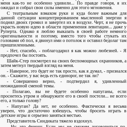
меня как-то не особенно удивили... По правде говоря, я их
ожидал и собрал свои силы именно для этого мгновения.
С театральным взмахом руки и куда более важным для
данной ситуации концентрированием мысленной энергии я
поднял двоих громил и завертел их в воздухе. Черт, я не прочь
украсть новую идею в области применения левитации... даже у
Руперта. Однако я люблю выказать в своей работе немного
оригинальности и поэтому, вместо того чтобы стукать их
головами об пол, я двинул ими о потолок и оставил бедолаг там
пришпиленными.
- Нет, спасибо, - поблагодарил я как можно любезней. - Я
предпочел бы постоять.
Шайк-Стер посмотрел на своих беспомощных охранников, а
затем метнул твердый взгляд на меня.
- Наверное, это будет не так просто, как я думал, - признался
он. - Скажите, у вас ведь есть единорог, не так ли?
- Совершенно верно, - подтвердил я, удивленный
неожиданной сменой темы.
- Полагаю, вы не будете особенно напуганы, если
проснетесь утром и обнаружите его в своей постели... не всего
его, а только голову?
- Напуган? Да нет, не особенно. Фактически я весьма
уверен, что достаточно взбешусь, чтобы бросить играть в
детские игры и серьезно заняться местью.
Представитель Синдиката тяжело вздохнул.
- Ну, это финиш. Если мы не сможем договориться по-