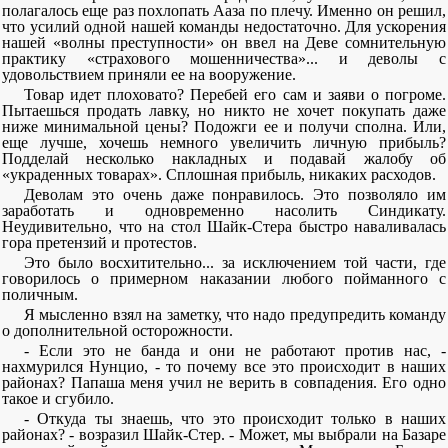
полагалось еще раз похлопать Ааза по плечу. Именно он решил,
что усилий одной нашей команды недостаточно. Для ускорения
нашей «волны преступности» он ввел на Деве сомнительную
практику «страхового мошенничества»... и деволы с
удовольствием приняли ее на вооружение.
Товар идет плоховато? Перебей его сам и заяви о погроме.
Пытаешься продать лавку, но никто не хочет покупать даже
ниже минимальной цены? Подожги ее и получи сполна. Или,
еще лучше, хочешь немного увеличить личную прибыль?
Подделай несколько накладных и подавай жалобу об
«украденных товарах». Сплошная прибыль, никаких расходов.
Деволам это очень даже понравилось. Это позволяло им
заработать и одновременно насолить Синдикату.
Неудивительно, что на стол Шайк-Стера быстро наваливалась
гора претензий и протестов.
Это было восхитительно... за исключением той части, где
говорилось о примерном наказании любого пойманного с
поличным.
Я мысленно взял на заметку, что надо предупредить команду
о дополнительной осторожности.
- Если это не банда и они не работают против нас, -
нахмурился Нунцио, - то почему все это происходит в наших
районах? Папаша меня учил не верить в совпадения. Его одно
такое и сгубило.
- Откуда ты знаешь, что это происходит только в наших
районах? - возразил Шайк-Стер. - Может, мы выбрали на Базаре