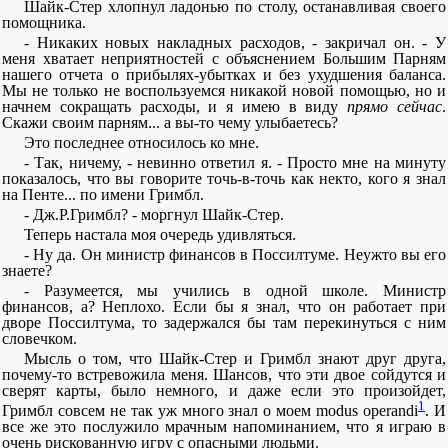
Шайк-Стер хлопнул ладонью по столу, останавливая своего
помощника.
- Никаких новых накладных расходов, - закричал он. - У
меня хватает неприятностей с объяснением Большим Парням
нашего отчета о прибылях-убытках и без ухудшения баланса.
Мы не только не воспользуемся никакой новой помощью, но и
начнем сокращать расходы, и я имею в виду
прямо сейчас
.
Скажи своим парням... а вы-то чему улыбаетесь?
Это последнее относилось ко мне.
- Так, ничему, - невинно ответил я. - Просто мне на минуту
показалось, что вы говорите точь-в-точь как некто, кого я знал
на Пенте... по имени Гримбл.
- Дж.Р.Гримбл? - моргнул Шайк-Стер.
Теперь настала моя очередь удивляться.
- Ну да. Он министр финансов в Поссилтуме. Неужто вы его
знаете?
- Разумеется, мы учились в одной школе. Министр
финансов, а? Неплохо. Если бы я знал, что он работает при
дворе Поссилтума, то задержался бы там перекинуться с ним
словечком.
Мысль о том, что Шайк-Стер и Гримбл знают друг друга,
почему-то встревожила меня. Шансов, что эти двое сойдутся и
сверят карты, было немного, и даже если это произойдет,
1
Гримбл совсем не так уж много знал о моем modus operandi
. И
все же это послужило мрачным напоминанием, что я играю в
очень рискованную игру с опасными людьми.