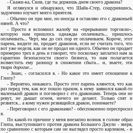
- Скажи-ка, Скив, где ты держишь днем своего дракона?
Я оглянулся и обнаружил, что Шайк-Стер, сощурившись,
задумчиво изучает моего приятеля.
- Обычно он при мне, но иногда я оставляю его с драконьей
няней. А что?
- Просто я вспомнил жалобу на «прерывание торговли»,
которую нам пришлось однажды оплачивать... пришлось
оплачивать... Черт, мы до сих пор ее оплачиваем. Короче, этот
парень, видите ли, продает драконов, если не считать того, что
вот уже неделя, как он не продал ни одного. Обычно он продает
примерно трех в день и говорит, что поскольку заплатил нам за
гарантию безопасности своего бизнеса, то нам полагается
возместить ему разницу в снижении сбыта... и, знаете, эти
твари
дорогие
...
- Знаю, - согласился я. - Но какое это имеет отношение к
Глипу?
- Вероятно, никакого. Просто этот парень клянется, что как
раз перед тем, как все пошло прахом, к нему заявился какой-то
маленький дракон и поговорил с его драконами. Теперь они не
ревут, не дышат огнем, ничего не делают. Только спят и
резвятся... а кому нужен резвящийся дракон, понимаете?
- Переговорил с его драконами? - обеспокоенно переспросил
я.
По какой-то причине у меня внезапно возник в голове образ
Глипа, выступившего против дракона Большого Джули - зверя,
по сравнению с которым сам он выглядел просто карликом, - и