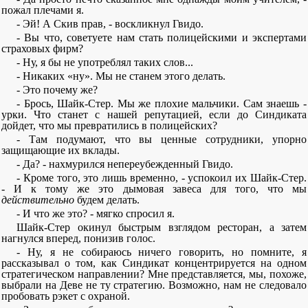
пожал плечами я.
- Эй! А Скив прав, - воскликнул Гвидо.
- Вы что, советуете нам стать полицейскими и экспертами
страховых фирм?
- Ну, я бы не употреблял таких слов...
- Никаких «ну». Мы не станем этого делать.
- Это почему же?
- Брось, Шайк-Стер. Мы же плохие мальчики. Сам знаешь -
урки. Что станет с нашей репутацией, если до Синдиката
дойдет, что мы превратились в полицейских?
- Там подумают, что вы ценные сотрудники, упорно
защищающие их вклады.
- Да? - нахмурился непереубежденный Гвидо.
- Кроме того, это лишь временно, - успокоил их Шайк-Стер.
- И к тому же это дымовая завеса для того, что мы
действительно
будем делать.
- И что же это? - мягко спросил я.
Шайк-Стер окинул быстрым взглядом ресторан, а затем
нагнулся вперед, понизив голос.
- Ну, я не собираюсь ничего говорить, но помните, я
рассказывал о том, как Синдикат концентрируется на одном
стратегическом направлении? Мне представляется, мы, похоже,
выбрали на Деве не ту стратегию. Возможно, нам не следовало
пробовать рэкет с охраной.