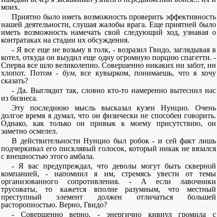
моих.
Приятно было иметь возможность проверить эффективность
нашей деятельности, слушая жалобы врага. Еще приятней было
иметь возможность намечать свой следующий ход, узнавая о
контратаках на стадии их обсуждения.
- Я все еще не возьму в толк, - возразил Гвидо, заглядывая в
котел, откуда он выудил еще одну огромную порцию спагетти. -
Сперва все шло великолепно. Совершенно никаких ни забот, ни
хлопот. Потом -
бум
, все кувырком, понимаешь, что я хочу
сказать?
- Да. Выглядит так, словно кто-то намеренно вытеснил нас
из бизнеса.
Эту последнюю мысль высказал кузен Нунцио. Очень
долгое время я думал, что он физически не способен говорить.
Однако, как только он привык к моему присутствию, он
заметно осмелел.
В действительности Нунцио был робок - и сей факт лишь
подчеркивал его писклявый голосок, который никак не вязался
с внешностью этого амбала.
- Я вас предупреждал, что деволы могут быть скверной
компанией, - напомнил я им, стремясь увести от темы
организованного сопротивления. - А если лавочники
трусоваты, то кажется вполне разумным, что местный
преступный элемент должен отличаться большей
расторопностью. Верно, Гвидо?
- Совершенно верно, - энергично кивнул громила с