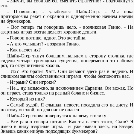
- Значит, вы собираетесь сменить стратегию? - подтолкнул я
его.
- Правильно, - улыбнулся Шайк-Стер. - Мы пока
притормозим рэкет с охраной и одновременно начнем наезды
на букмекеров.
- Вот теперь ты говоришь дело, - возликовал Гвидо. - На
азартных играх всегда делают хорошие деньги.
- Говори потише, идиот. Это же тайна.
- А кто услышит? - возразил Гвидо.
- Как насчет их?
Шайк-Стер ткнул большим пальцем в сторону столика, где
сидели четыре громадных существа, попеременно то набивая
рот, то оглушительно хохоча.
- Их? Это братья Хатт. Они бывают здесь раз в неделю. И
слишком заняты собственными играми, чтобы беспокоить нас.
- Играми? Они игроки?
- Не... ну, возможно, за исключением Дарвина. Он вожак. Но
он играет, ставя только на разный баланс и бизнес.
- Который из них?
- Самый худой. Я слышал, невеста посадила его на диету. И
поэтому он злой, но для нас не опасен.
Шайк-Стер снова повернулся к нашему столику.
- Все равно говори потише. Как ты насчет этого, Скив? Я
имею в виду азартные игры. Ты уже бывал здесь, на Базаре.
Знаешь каких-нибудь подходящих букмекеров?