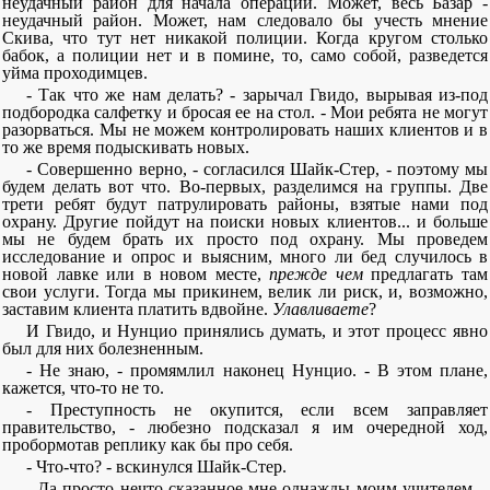
неудачный район для начала операции. Может, весь Базар -
неудачный район. Может, нам следовало бы учесть мнение
Скива, что тут нет никакой полиции. Когда кругом столько
бабок, а полиции нет и в помине, то, само собой, разведется
уйма проходимцев.
- Так что же нам делать? - зарычал Гвидо, вырывая из-под
подбородка салфетку и бросая ее на стол. - Мои ребята не могут
разорваться. Мы не можем контролировать наших клиентов и в
то же время подыскивать новых.
- Совершенно верно, - согласился Шайк-Стер, - поэтому мы
будем делать вот что. Во-первых, разделимся на группы. Две
трети ребят будут патрулировать районы, взятые нами под
охрану. Другие пойдут на поиски новых клиентов... и больше
мы не будем брать их просто под охрану. Мы проведем
исследование и опрос и выясним, много ли бед случилось в
новой лавке или в новом месте,
прежде чем
предлагать там
свои услуги. Тогда мы прикинем, велик ли риск, и, возможно,
заставим клиента платить вдвойне.
Улавливаете
?
И Гвидо, и Нунцио принялись думать, и этот процесс явно
был для них болезненным.
- Не знаю, - промямлил наконец Нунцио. - В этом плане,
кажется, что-то не то.
- Преступность не окупится, если всем заправляет
правительство, - любезно подсказал я им очередной ход,
пробормотав реплику как бы про себя.
- Что-что? - вскинулся Шайк-Стер.
- Да просто нечто сказанное мне однажды моим учителем, -