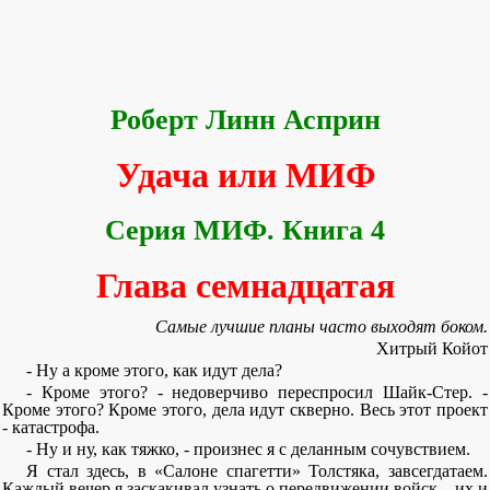
Роберт Линн Асприн
Удача или МИФ
Серия МИФ. Книга 4
Глава семнадцатая
Самые лучшие планы часто выходят боком.
Хитрый Койот
- Ну а кроме этого, как идут дела?
- Кроме этого? - недоверчиво переспросил Шайк-Стер. -
Кроме этого? Кроме этого, дела идут скверно. Весь этот проект
- катастрофа.
- Ну и ну, как тяжко, - произнес я с деланным сочувствием.
Я стал здесь, в «Салоне спагетти» Толстяка, завсегдатаем.
Каждый вечер я заскакивал узнать о передвижении войск... их и