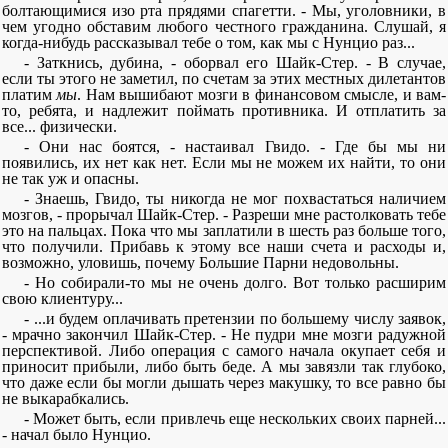
болтающимися изо рта прядями спагетти. - Мы, уголовники, в
чем угодно обставим любого честного гражданина. Слушай, я
когда-нибудь рассказывал тебе о том, как мы с Нунцио раз...
- Заткнись, дубина, - оборвал его Шайк-Стер. - В случае,
если ты этого не заметил, по счетам за этих местных дилетантов
платим
мы
. Нам вышибают мозги в финансовом смысле, и вам-
то, ребята, и надлежит поймать противника. И отплатить за
все... физически.
- Они нас боятся, - настаивал Гвидо. - Где бы мы ни
появились, их нет как нет. Если мы не можем их найти, то они
не так уж и опасны.
- Знаешь, Гвидо, ты никогда не мог похвастаться наличием
мозгов, - прорычал Шайк-Стер. - Разреши мне растолковать тебе
это на пальцах. Пока что мы заплатили в шесть раз больше того,
что получили. Прибавь к этому все наши счета и расходы и,
возможно, уловишь, почему Большие Парни недовольны.
- Но собирали-то мы не очень долго. Вот только расширим
свою клиентуру...
- ...и будем оплачивать претензии по большему числу заявок,
- мрачно закончил Шайк-Стер. - Не пудри мне мозги радужной
перспективой. Либо операция с самого начала окупает себя и
приносит прибыли, либо быть беде. А мы завязли так глубоко,
что даже если бы могли дышать через макушку, то все равно бы
не выкарабкались.
- Может быть, если привлечь еще нескольких своих парней...
- начал было Нунцио.