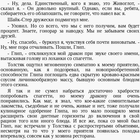
- Ну, дела. Единственный, кого я знаю, это Живоглот, -
сказал я. - Он довольно крупный. Однако, если вы, ребята,
собираетесь его облапошить, не говорите, что навел вас я.
Шайк-Стер дружески подмигнул мне.
- Уловил. Но со всего, что мы с него получим, вам будет
процент. Знаете, гонорар за наводку. Мы не забываем своих
друзей.
- Ну, спасибо, - буркнул я, чувствуя себя почти виноватым. -
Ну, мне пора отчаливать. Пошли, Глип.
- Глип, - откликнулся мой дракон при звуке своего имени,
вытаскивая голову из лоханки со спагетти.
Толстяк ощутил мгновенную симпатию к моему приятелю,
основанную, как я подозревал, на новоприобретенной
способности Глипа поглощать едва скрытую кроваво-красным
соусом личинкообразную массу, бывшую основным блюдом
этого сезона.
Я так и не сумел набраться достаточно храбрости
попробовать спагетти, но моему дракону они очень
понравились. Как маг, я знал, что кое-какие сомнительные
лакомства, съедобные и не очень, живые и нет, тоже получали
кулинарное одобрение Глипа, но это мало поощряло меня
расширить свои диетные горизонты до включения в свой
рацион того или иного блюда. И все же, пока со мной был
Глип, нас встречали у Толстяка с распростертыми объятиями,
несмотря на то что у моего приятеля появилась походка
вперевалку, совсем как у хозяина ресторана.