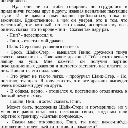
победившего.
- Ну... они не то чтобы говорили, но сгрудились и
придвинули головы друг к другу, издавая невнятные пыхтящие
звуки. И не давали тому парню приблизиться, пока не
закончили. Единственное, в чем он уверен, это в том, что
маленький, тот, который, по его словам, испортил ему весь
бизнес, сказал что-то вроде «пип». Сказал так пару раз.
- Пип? - переспросил я.
- Глип, - ответил мой дракон.
Шайк-Стер снова уставился на него.
- Брось, Шайк-Стер, - вмешался Гвидо, дружески ткнув
своего начальника. - Говорящие драконы? Тебе кто-то вешает
лапшу на уши. Мне кажется, он получил партию
некондиционных драконов и пытается заставить нас платить за
них. Пошли ты его подальше.
- Это будет не так-то легко, - пробурчал Шайк-Стер. - Но,
полагаю, ты прав. Я хочу сказать, что все драконы выглядят
очень похожими друг на друга.
- В общем, верно, - отозвался я, постепенно отодвигаясь к
ближайшему выходу.
- Пошли, Пип... я хотел сказать, Глип.
Может быть, подозрения Шайк-Стера и поумерились, но у
меня все равно оставалось несколько своих, когда мы шли
обратно к трактиру «Желтый полумесяц».
- Скажи мне откровенно, Глип, ты имел какое-нибудь
отношение к порче чьей-то торговли драконами?