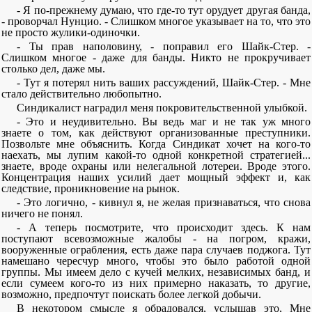
- Я по-прежнему думаю, что где-то тут орудует другая банда,
- проворчал Нунцио. - Слишком многое указывает на то, что это
не просто жулики-одиночки.
- Ты прав наполовину, - поправил его Шайк-Стер. -
Слишком многое - даже для банды. Никто не прокручивает
столько дел, даже мы.
- Тут я потерял нить ваших рассуждений, Шайк-Стер. - Мне
стало действительно любопытно.
Синдикалист наградил меня покровительственной улыбкой.
- Это и неудивительно. Вы ведь маг и не так уж много
знаете о том, как действуют организованные преступники.
Позвольте мне объяснить. Когда Синдикат хочет на кого-то
наехать, мы лупим какой-то одной конкретной стратегией...
знаете, вроде охраны или нелегальной лотереи. Вроде этого.
Концентрация наших усилий дает мощный эффект и, как
следствие, проникновение на рынок.
- Это логично, - кивнул я, не желая признаваться, что снова
ничего не понял.
- А теперь посмотрите, что происходит здесь. К нам
поступают всевозможные жалобы - на погром, кражи,
вооруженные ограбления, есть даже пара случаев поджога. Тут
намешано чересчур много, чтобы это было работой одной
группы. Мы имеем дело с кучей мелких, независимых банд, и
если сумеем кого-то из них примерно наказать, то другие,
возможно, предпочтут поискать более легкой добычи.
В некотором смысле я обрадовался, услышав это, Мне