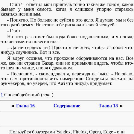
- Глип? - ответил мой приятель точно таким же тоном, какой
бывает у меня самого, когда я слишком упорно стараюсь
казаться невинным.
- Понятно. Но больше не суйся в это дело. Я думаю, мы и без
того разберемся. Не стоит тебе рисковать своей чешуей.
- Глип.
На этот раз ответ был куда более подавленным, и я понял,
что он заметно повесил нос.
- Да не сердись ты! Просто я не хочу, чтобы с тобой что-
нибудь случились. Вот и все.
Я вдруг осознал, что прохожие оборачиваются на нас. Все
же, как ни странен Базар, они не привыкли видеть, чтобы кто-
то шел по улице, споря с драконом.
- Поспешим, - скомандовал я, переходя на рысь. - Не знаю,
что нам противопоставить намерению Синдиката наехать на
букмекеров, но уверен, что Ааз что-нибудь придумает.
1
Способ действий (
лат
.).
◄
Глава 16
Содержание
Глава 18
►
Пользуйся браузерами Yandex, Firefox, Opera, Edge - они