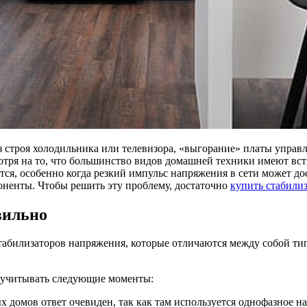
из строя холодильника или телевизора, «выгорание» платы упр
мотря на то, что большинство видов домашней техники имеют в
ся, особенно когда резкий импульс напряжения в сети может дос
поненты. Чтобы решить эту проблему, достаточно
купить стабили
вильно
табилизаторов напряжения, которые отличаются между собой ти
о учитывать следующие моменты:
х домов ответ очевиден, так как там используется однофазное 