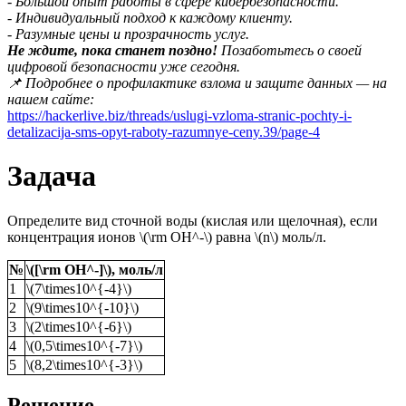
- Большой опыт работы в сфере кибербезопасности.
- Индивидуальный подход к каждому клиенту.
- Разумные цены и прозрачность услуг.
Не ждите, пока станет поздно!
Позаботьтесь о своей
цифровой безопасности уже сегодня.
📌 Подробнее о профилактике взлома и защите данных — на
нашем сайте:
https://hackerlive.biz/threads/uslugi-vzloma-stranic-pochty-i-
detalizacija-sms-opyt-raboty-razumnye-ceny.39/page-4
Задача
Определите вид сточной воды (кислая или щелочная), если
концентрация ионов \(\rm OH^-\) равна \(n\) моль/л.
№
\([\rm OH^-]\), моль/л
1
\(7\times10^{-4}\)
2
\(9\times10^{-10}\)
3
\(2\times10^{-6}\)
4
\(0,5\times10^{-7}\)
5
\(8,2\times10^{-3}\)
Решение