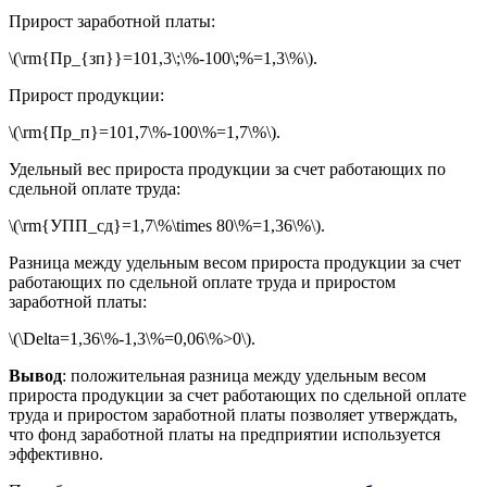
Прирост заработной платы:
\(\rm{Пр_{зп}}=101,3\;\%-100\;%=1,3\%\).
Прирост продукции:
\(\rm{Пр_п}=101,7\%-100\%=1,7\%\).
Удельный вес прироста продукции за счет работающих по
сдельной оплате труда:
\(\rm{УПП_сд}=1,7\%\times 80\%=1,36\%\).
Разница между удельным весом прироста продукции за счет
работающих по сдельной оплате труда и приростом
заработной платы:
\(\Delta=1,36\%-1,3\%=0,06\%>0\).
Вывод
: положительная разница между удельным весом
прироста продукции за счет работающих по сдельной оплате
труда и приростом заработной платы позволяет утверждать,
что фонд заработной платы на предприятии используется
эффективно.