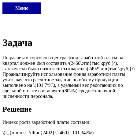
Меню
Задача
По расчетам торгового центра фонд заработной платы на
квартал должен был составить \(2460\;\rm{тыс.\;руб.}\),
фактически было начислено за квартал \(2492\;\rm{тыс.\;руб.}\)
Проанализируйте использование фонда заработной платы
учитывая, что расчетное задание по объему продукции
выполнено на \(101,7\%\), а удельный вес работающих по
сдельной оплате составляет \(80\%\) среднесписочной
численности персонала.
Решение
Индекс роста заработной платы составил:
\(I_{\rm зп}=\dfrac{2492}{2460}=101,34\%\).