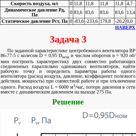
Скорость воздуха, м/c
0
11,8
11,8
11,8
11,8
4,7
Динамическое давление Рд,
0
83,6
83,6
83,6
83,6
13,4
Па
Статическое давление Рст, Па
0
-83,6
-233,6
179,8
-20,2
0,0
НАВЕРХ
Задача 3
По заданной характеристике центробежного вентилятора ВР
86-77-5 с колесом D = 0,95 D
и числом оборотов n = 920 об/
ном
мин построить характеристику двух совместно работающих
соединенных параллельно одинаковых вентиляторов, найти
рабочую точку и определить параметры работы одного
вентилятора (расход воздуха, давление, коэффициент полезного
действия, мощность) при совместной работе и при отключении
3
одного. Расход воздуха L = 6000 м
/час, потери давления в сети
вместе с динамическим давлением на выходе 275 Па.
Решение