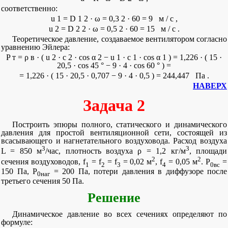
соответственно:
u
1
=
D
1
2
·
ω
=
0,3
2
·
60
=
9
м
/
с
,
u
2
=
D
2
2
·
ω
=
0,5
2
·
60
=
15
м
/
с
.
Теоретическое давление, создаваемое вентилятором согласно
уравнению Эйлера:
P
т
=
ρ
в
·
(
u
2
·
c
2
·
cos
α
2
−
u
1
·
c
1
·
cos
α
1
)
=
1,226
·
(
15
·
20,5
·
cos
45
°
−
9
·
4
·
cos
60
°
)
=
=
1,226
·
(
15
·
20,5
·
0,707
−
9
·
4
·
0,5
)
=
244,447
Па
.
НАВЕРХ
Задача 2
Построить эпюры полного, статического и динамического
давления для простой вентиляционной сети, состоящей из
всасывающего и нагнетательного воздуховода. Расход воздуха
3
3
L = 850 м
/час, плотность воздуха ρ = 1,2 кг/м
, площади
2
2
сечения воздуховодов, f
= f
= f
= 0,02 м
, f
= 0,05 м
. P
=
1
2
3
4
0вс
150 Па, P
= 200 Па, потери давления в диффузоре после
0наг
третьего сечения 50 Па.
Решение
Динамическое давление во всех сечениях определяют по
формуле: