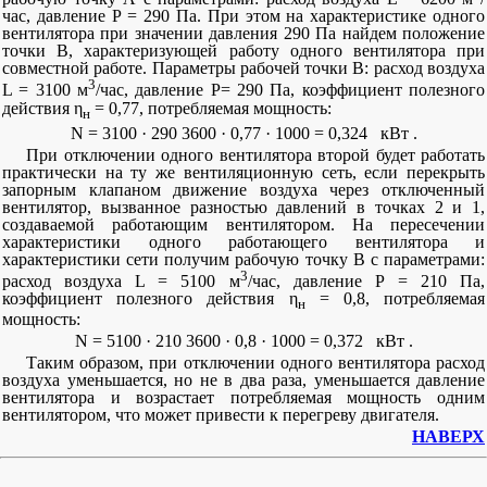
час, давление Р = 290 Па. При этом на характеристике одного
вентилятора при значении давления 290 Па найдем положение
точки В, характеризующей работу одного вентилятора при
совместной работе. Параметры рабочей точки В: расход воздуха
3
L = 3100 м
/час, давление Р= 290 Па, коэффициент полезного
действия η
= 0,77, потребляемая мощность:
н
N
=
3100
·
290
3600
·
0,77
·
1000
=
0,324
кВт
.
При отключении одного вентилятора второй будет работать
практически на ту же вентиляционную сеть, если перекрыть
запорным клапаном движение воздуха через отключенный
вентилятор, вызванное разностью давлений в точках 2 и 1,
создаваемой работающим вентилятором. На пересечении
характеристики одного работающего вентилятора и
характеристики сети получим рабочую точку В с параметрами:
3
расход воздуха L = 5100 м
/час, давление Р = 210 Па,
коэффициент полезного действия η
= 0,8, потребляемая
н
мощность:
N
=
5100
·
210
3600
·
0,8
·
1000
=
0,372
кВт
.
Таким образом, при отключении одного вентилятора расход
воздуха уменьшается, но не в два раза, уменьшается давление
вентилятора и возрастает потребляемая мощность одним
вентилятором, что может привести к перегреву двигателя.
НАВЕРХ