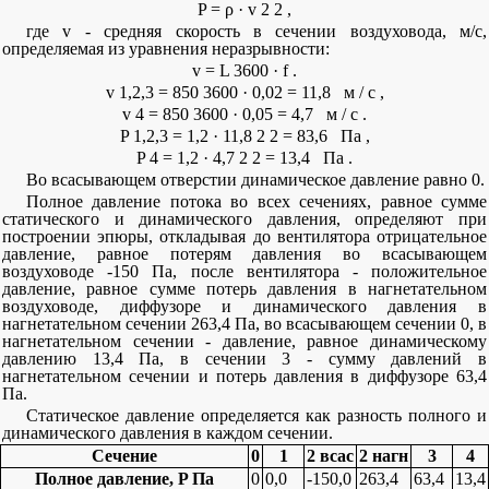
P
=
ρ
·
v
2
2
,
где v - средняя скорость в сечении воздуховода, м/c,
определяемая из уравнения неразрывности:
v
=
L
3600
·
f
.
v
1,2,3
=
850
3600
·
0,02
=
11,8
м
/
с
,
v
4
=
850
3600
·
0,05
=
4,7
м
/
с
.
P
1,2,3
=
1,2
·
11,8
2
2
=
83,6
Па
,
P
4
=
1,2
·
4,7
2
2
=
13,4
Па
.
Во всасывающем отверстии динамическое давление равно 0.
Полное давление потока во всех сечениях, равное сумме
статического и динамического давления, определяют при
построении эпюры, откладывая до вентилятора отрицательное
давление, равное потерям давления во всасывающем
воздуховоде -150 Па, после вентилятора - положительное
давление, равное сумме потерь давления в нагнетательном
воздуховоде, диффузоре и динамического давления в
нагнетательном сечении 263,4 Па, во всасывающем сечении 0, в
нагнетательном сечении - давление, равное динамическому
давлению 13,4 Па, в сечении 3 - сумму давлений в
нагнетательном сечении и потерь давления в диффузоре 63,4
Па.
Статическое давление определяется как разность полного и
динамического давления в каждом сечении.
Сечение
0
1
2 всас
2 нагн
3
4
Полное давление, P Па
0
0,0
-150,0
263,4
63,4
13,4