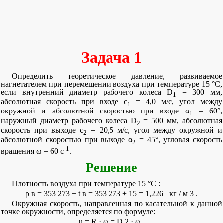
Задача 1
Определить теоретическое давление, развиваемое
нагнетателем при перемещении воздуха при температуре 15 °С,
если внутренний диаметр рабочего колеса D
= 300 мм,
1
абсолютная скорость при входе c
= 4,0 м/c, угол между
1
окружной и абсолютной скоростью при входе α
= 60°,
1
наружный диаметр рабочего колеса D
= 500 мм, абсолютная
2
скорость при выходе c
= 20,5 м/c, угол между окружной и
2
абсолютной скоростью при выходе α
= 45°, угловая скорость
2
-1
вращения ω = 60 с
.
Решение
Плотность воздуха при температуре 15 °C :
ρ
в
=
353
273
+
t
в
=
353
273
+
15
=
1,226
кг
/
м
3
.
Окружная скорость, направленная по касательной к данной
точке окружности, определяется по формуле:
u
=
R
·
ω
=
D
2
·
ω
,