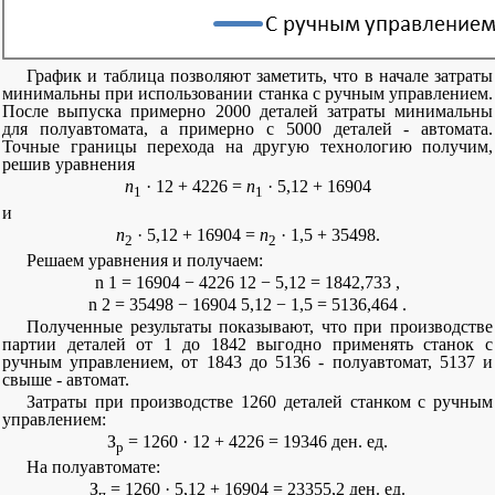
График и таблица позволяют заметить, что в начале затраты
минимальны при использовании станка с ручным управлением.
После выпуска примерно 2000 деталей затраты минимальны
для полуавтомата, а примерно с 5000 деталей - автомата.
Точные границы перехода на другую технологию получим,
решив уравнения
n
· 12 + 4226 =
n
· 5,12 + 16904
1
1
и
n
· 5,12 + 16904 =
n
· 1,5 + 35498.
2
2
Решаем уравнения и получаем:
n
1
=
16904
−
4226
12
−
5,12
=
1842,733
,
n
2
=
35498
−
16904
5,12
−
1,5
=
5136,464
.
Полученные результаты показывают, что при производстве
партии деталей от 1 до 1842 выгодно применять станок с
ручным управлением, от 1843 до 5136 - полуавтомат, 5137 и
свыше - автомат.
Затраты при производстве 1260 деталей станком с ручным
управлением:
З
= 1260 · 12 + 4226 = 19346 ден. ед.
р
На полуавтомате:
З
= 1260 · 5,12 + 16904 = 23355,2 ден. ед.
п