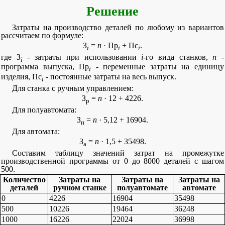
Решение
Затраты на производство деталей по любому из вариантов
рассчитаем по формуле:
З
=
n
· Пр
+ Пс
.
i
i
i
где З
- затраты при использовании
i
-го вида станков,
n
-
i
программа выпуска, Пр
- переменные затраты на единицу
i
изделия, Пс
- постоянные затраты на весь выпуск.
i
Для станка с ручным управлением:
З
=
n
· 12 + 4226.
р
Для полуавтомата:
З
=
n
· 5,12 + 16904.
п
Для автомата:
З
=
n
· 1,5 + 35498.
а
Составим таблицу значений затрат на промежутке
производственной программы от 0 до 8000 деталей с шагом
500.
Количество
Затраты на
Затраты на
Затраты на
деталей
ручном станке
полуавтомате
автомате
0
4226
16904
35498
500
10226
19464
36248
1000
16226
22024
36998