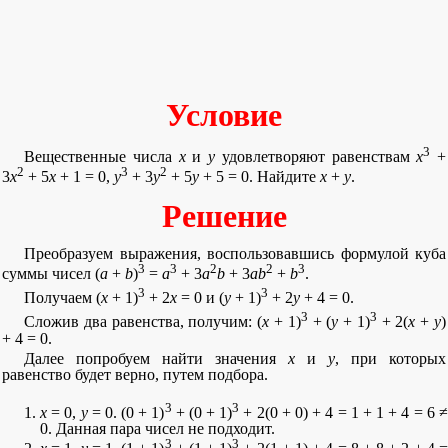
Условие
3
Вещественные числа
x
и
y
удовлетворяют равенствам
х
+
2
3
2
3
х
+ 5
х
+ 1 = 0,
у
+ 3
у
+ 5
у
+ 5 = 0. Найдите
х
+
у
.
Решение
Преобразуем выражения, воспользовавшись формулой куба
3
3
2
2
3
суммы чисел (
a
+
b
)
=
a
+ 3
a
b
+ 3
ab
+
b
.
3
3
Получаем (
x
+ 1)
+ 2
x
= 0 и (
y
+ 1)
+ 2
y
+ 4 = 0.
3
3
Сложив два равенства, получим: (
x
+ 1)
+ (
y
+ 1)
+ 2(
x
+
y
)
+ 4 = 0.
Далее попробуем найти значения
x
и
y
, при которых
равенство будет верно, путем подбора.
3
3
x
= 0,
y
= 0. (0 + 1)
+ (0 + 1)
+ 2(0 + 0) + 4 = 1 + 1 + 4 = 6 
0. Данная пара чисел не подходит.
3
3