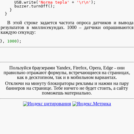
      USB.write(
'Norma tepla'
 + 
'\r\n'
);

      buzzer.turnOff();

    }

  }
В этой строке задается частота опроса датчиков и вывода
результатов в миллисекундах. 1000 – датчики опрашиваются
каждую секунду:
}, 
1000
);
Пользуйся браузерами Yandex, Firefox, Opera, Edge - они
правильно отражают формулы, встречающиеся на страницах,
как в десктопном, так и в мобильном вариантах.
Отключи на минуту блокираторы рекламы и нажми на пару
баннеров на странице. Тебе ничего не будет стоить, а сайту
поможешь материально.