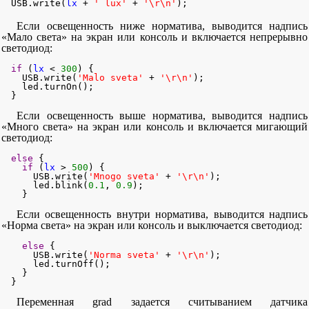
  USB.write(
lx
 + 
' lux'
 + 
'\r\n'
);
Если освещенность ниже норматива, выводится надпись
«Мало света» на экран или консоль и включается непрерывно
светодиод:
if
 (
lx
 < 
300
) {

    USB.write(
'Malo sveta'
 + 
'\r\n'
);

    led.turnOn();

  }
Если освещенность выше норматива, выводится надпись
«Много света» на экран или консоль и включается мигающий
светодиод:
else
 {

if
 (
lx
 > 
500
) {

      USB.write(
'Mnogo sveta'
 + 
'\r\n'
);

      led.blink(
0.1
, 
0.9
);

    }
Если освещенность внутри норматива, выводится надпись
«Норма света» на экран или консоль и выключается светодиод:
else
 {

      USB.write(
'Norma sveta'
 + 
'\r\n'
);

      led.turnOff();

    }

  }
Переменная grad задается считыванием датчика