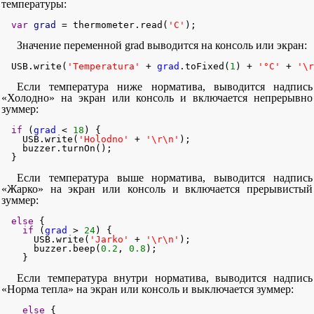
температуры:
var
grad
 = thermometer.read(
'C'
);
Значение переменной grad выводится на консоль или экран:
  USB.write(
'Temperatura'
 + 
grad
.toFixed(
1
) + 
'°C'
 + 
'\r
Если температура ниже норматива, выводится надпись
«Холодно» на экран или консоль и включается непрерывно
зуммер:
if
 (
grad
 < 
18
) {

    USB.write(
'Holodno'
 + 
'\r\n'
);

    buzzer.turnOn();

  }
Если температура выше норматива, выводится надпись
«Жарко» на экран или консоль и включается прерывистый
зуммер:
else
 {

if
 (
grad
 > 
24
) {

      USB.write(
'Jarko'
 + 
'\r\n'
);

      buzzer.beep(
0.2
, 
0.8
);

    }
Если температура внутри норматива, выводится надпись
«Норма тепла» на экран или консоль и выключается зуммер:
else
 {
