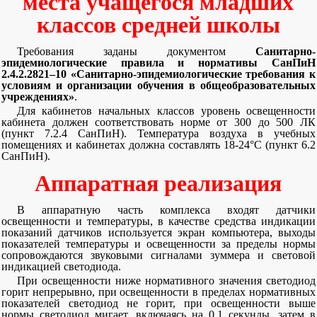
места учащегося младших
классов средней школы
Требования заданы документом
Санитарно-
эпидемиологические правила и нормативы СанПиН
2.4.2.2821–10 «Санитарно-эпидемиологические требования к
условиям и организации обучения в общеобразовательных
учреждениях»
.
Для кабинетов начальных классов уровень освещенности
кабинета должен соответствовать норме от 300 до 500 ЛК
(пункт 7.2.4 СанПиН). Температура воздуха в учебных
помещениях и кабинетах должна составлять 18-24°С (пункт 6.2
СанПиН).
Аппаратная реализация
В аппаратную часть комплекса входят датчики
освещенности и температуры, в качестве средства индикации
показаний датчиков используется экран компьютера, выходы
показателей температуры и освещенности за пределы нормы
сопровождаются звуковыми сигналами зуммера и световой
индикацией светодиода.
При освещенности ниже нормативного значения светодиод
горит непрерывно, при освещенности в пределах нормативных
показателей светодиод не горит, при освещенности выше
нормы светодиод мигает, включаясь на 0,1 секунды, затем в