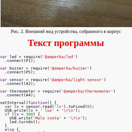
Рис. 2. Внешний вид устройства, собранного в корпус
Текст программы
var
led
 = require(
'@amperka/led'
)

  .connect(P1);

var
buzzer
 = require(
'@amperka/buzzer'
)

  .connect(P5);

var
sensor
 = require(
'@amperka/light-sensor'
)

  .connect(A2);

var
thermometer
 = require(
'@amperka/thermometer'
)

  .connect(A4);

setInterval(
function
() {

var
lx
 = sensor.read(
'lx'
).toFixed(
0
);

  USB.write(
lx
 + 
' lux'
 + 
'\r\n'
);

if
 (
lx
 < 
300
) {

    USB.write(
'Malo sveta'
 + 
'\r\n'
);

    led.turnOn();

  }

else
 {
