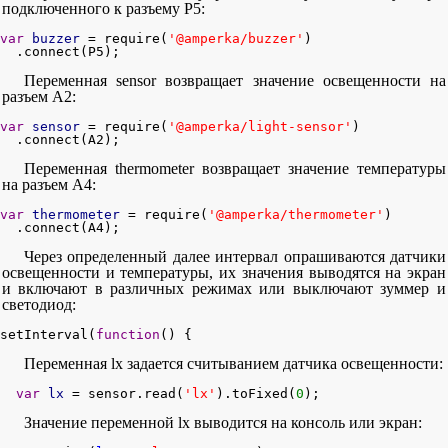
подключенного к разъему Р5:
var
buzzer
 = require(
'@amperka/buzzer'
)

  .connect(P5);
Переменная sensor возвращает значение освещенности на
разъем А2:
var
sensor
 = require(
'@amperka/light-sensor'
)

  .connect(A2);
Переменная thermometer возвращает значение температуры
на разъем А4:
var
thermometer
 = require(
'@amperka/thermometer'
)

  .connect(A4);
Через определенный далее интервал опрашиваются датчики
освещенности и температуры, их значения выводятся на экран
и включают в различных режимах или выключают зуммер и
светодиод:
setInterval(
function
() {
Переменная lx задается считыванием датчика освещенности:
var
lx
 = sensor.read(
'lx'
).toFixed(
0
);
Значение переменной lx выводится на консоль или экран: