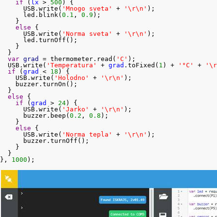
if
 (
lx
 > 
500
) {

      USB.write(
'Mnogo sveta'
 + 
'\r\n'
);

      led.blink(
0.1
, 
0.9
);

    }

else
 {

      USB.write(
'Norma sveta'
 + 
'\r\n'
);

      led.turnOff();

    }

  }

var
grad
 = thermometer.read(
'C'
);

  USB.write(
'Temperatura'
 + 
grad
.toFixed(
1
) + 
'°C'
 + 
'\r
if
 (
grad
 < 
18
) {

    USB.write(
'Holodno'
 + 
'\r\n'
);

    buzzer.turnOn();

  }

else
 {

if
 (
grad
 > 
24
) {

      USB.write(
'Jarko'
 + 
'\r\n'
);

      buzzer.beep(
0.2
, 
0.8
);

    }

else
 {

      USB.write(
'Norma tepla'
 + 
'\r\n'
);

      buzzer.turnOff();

    }

  }

}, 
1000
);