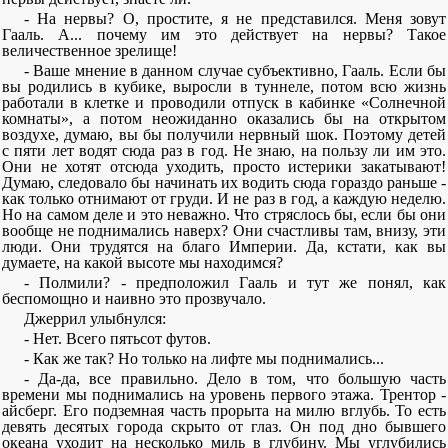
- На нервы? О, простите, я не представился. Меня зовут
Гааль. А... почему им это действует на нервы? Такое
величественное зрелище!
- Ваше мнение в данном случае субъективно, Гааль. Если бы
вы родились в кубике, выросли в туннеле, потом всю жизнь
работали в клетке и проводили отпуск в кабинке «Солнечной
комнаты», а потом неожиданно оказались бы на открытом
воздухе, думаю, вы бы получили нервный шок. Поэтому детей
с пяти лет водят сюда раз в год. Не знаю, на пользу ли им это.
Они не хотят отсюда уходить, просто истерики закатывают!
Думаю, следовало бы начинать их водить сюда гораздо раньше -
как только отнимают от груди. И не раз в год, а каждую неделю.
Но на самом деле и это неважно. Что стряслось бы, если бы они
вообще не поднимались наверх? Они счастливы там, внизу, эти
люди. Они трудятся на благо Империи. Да, кстати, как вы
думаете, на какой высоте мы находимся?
- Полмили? - предположил Гааль и тут же понял, как
беспомощно и наивно это прозвучало.
Джеррил улыбнулся:
- Нет. Всего пятьсот футов.
- Как же так? Но только на лифте мы поднимались...
- Да-да, все правильно. Дело в том, что большую часть
времени мы поднимались на уровень первого этажа. Трентор -
айсберг. Его подземная часть прорыта на милю вглубь. То есть
девять десятых города скрыто от глаз. Он под дно бывшего
океана уходит на несколько миль в глубину. Мы углубились