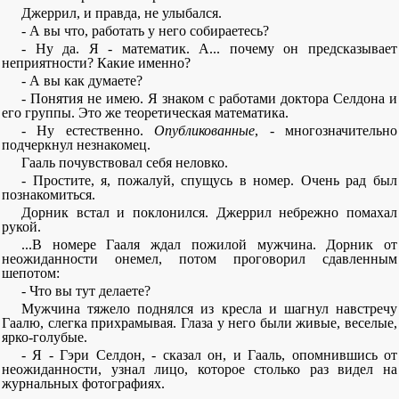
Джеррил, и правда, не улыбался.
- А вы что, работать у него собираетесь?
- Ну да. Я - математик. А... почему он предсказывает
неприятности? Какие именно?
- А вы как думаете?
- Понятия не имею. Я знаком с работами доктора Селдона и
его группы. Это же теоретическая математика.
- Ну естественно.
Опубликованные
, - многозначительно
подчеркнул незнакомец.
Гааль почувствовал себя неловко.
- Простите, я, пожалуй, спущусь в номер. Очень рад был
познакомиться.
Дорник встал и поклонился. Джеррил небрежно помахал
рукой.
...В номере Гааля ждал пожилой мужчина. Дорник от
неожиданности онемел, потом проговорил сдавленным
шепотом:
- Что вы тут делаете?
Мужчина тяжело поднялся из кресла и шагнул навстречу
Гаалю, слегка прихрамывая. Глаза у него были живые, веселые,
ярко-голубые.
- Я - Гэри Селдон, - сказал он, и Гааль, опомнившись от
неожиданности, узнал лицо, которое столько раз видел на
журнальных фотографиях.