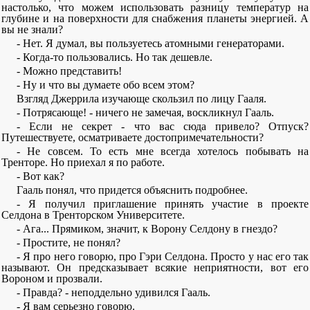
настолько, что можем использовать разницу температур на
глубине и на поверхности для снабжения планеты энергией. А
вы не знали?
- Нет. Я думал, вы пользуетесь атомными генераторами.
- Когда-то пользовались. Но так дешевле.
- Можно представить!
- Ну и что вы думаете обо всем этом?
Взгляд Джеррила изучающе скользил по лицу Гааля.
- Потрясающе! - ничего не замечая, воскликнул Гааль.
- Если не секрет - что вас сюда привело? Отпуск?
Путешествуете, осматриваете достопримечательности?
- Не совсем. То есть мне всегда хотелось побывать на
Тренторе. Но приехал я по работе.
- Вот как?
Гааль понял, что придется объяснить подробнее.
- Я получил приглашение принять участие в проекте
Селдона в Тренторском Университете.
- Ага... Прямиком, значит, к Ворону Селдону в гнездо?
- Простите, не понял?
- Я про него говорю, про Гэри Селдона. Просто у нас его так
называют. Он предсказывает всякие неприятности, вот его
Вороном и прозвали.
- Правда? - неподдельно удивился Гааль.
- Я вам серьезно говорю.