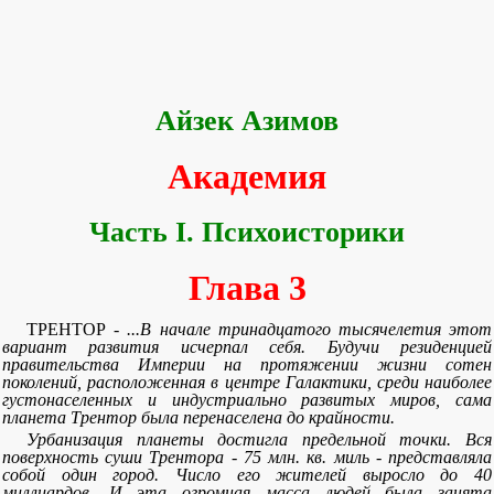
Айзек Азимов
Академия
Часть I. Психоисторики
Глава 3
ТРЕНТОР -
...В начале тринадцатого тысячелетия этот
вариант развития исчерпал себя. Будучи резиденцией
правительства Империи на протяжении жизни сотен
поколений, расположенная в центре Галактики, среди наиболее
густонаселенных и индустриально развитых миров, сама
планета Трентор была перенаселена до крайности.
Урбанизация планеты достигла предельной точки. Вся
поверхность суши Трентора - 75 млн. кв. миль - представляла
собой один город. Число его жителей выросло до 40
миллиардов. И эта огромная масса людей была занята