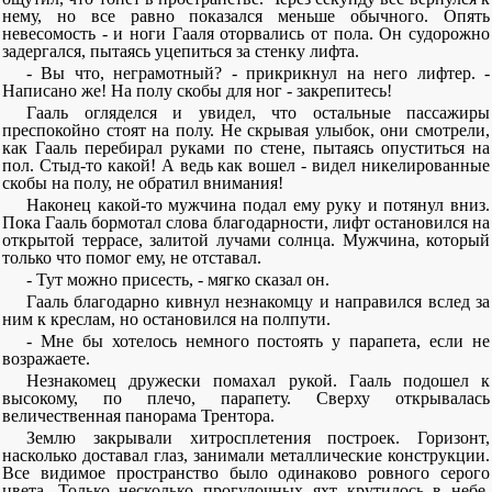
нему, но все равно показался меньше обычного. Опять
невесомость - и ноги Гааля оторвались от пола. Он судорожно
задергался, пытаясь уцепиться за стенку лифта.
- Вы что, неграмотный? - прикрикнул на него лифтер. -
Написано же! На полу скобы для ног - закрепитесь!
Гааль огляделся и увидел, что остальные пассажиры
преспокойно стоят на полу. Не скрывая улыбок, они смотрели,
как Гааль перебирал руками по стене, пытаясь опуститься на
пол. Стыд-то какой! А ведь как вошел - видел никелированные
скобы на полу, не обратил внимания!
Наконец какой-то мужчина подал ему руку и потянул вниз.
Пока Гааль бормотал слова благодарности, лифт остановился на
открытой террасе, залитой лучами солнца. Мужчина, который
только что помог ему, не отставал.
- Тут можно присесть, - мягко сказал он.
Гааль благодарно кивнул незнакомцу и направился вслед за
ним к креслам, но остановился на полпути.
- Мне бы хотелось немного постоять у парапета, если не
возражаете.
Незнакомец дружески помахал рукой. Гааль подошел к
высокому, по плечо, парапету. Сверху открывалась
величественная панорама Трентора.
Землю закрывали хитросплетения построек. Горизонт,
насколько доставал глаз, занимали металлические конструкции.
Все видимое пространство было одинаково ровного серого
цвета. Только несколько прогулочных яхт крутилось в небе.