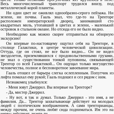
Весь многочисленный транспорт трудился внизу, под
металлической корой планеты.
Ни один цвет не оживлял однообразно-серого пейзажа. Ни
зелени, ни почвы. Гааль знал, что где-то на Тренторе
расположен императорский дворец, занимавший сто
квадратных миль, утопавший в цветах и зелени, - маленький
островок в стальном океане. Но отсюда его не было видно.
Необходимо как можно скорее отправиться на обзорную
экскурсию!
Он впервые по-настоящему ощутил себя на Тренторе, в
столице Галактики, в центре человеческой цивилизации.
Оттуда, где он стоял, не все было видно... Он не видел
звездолетов, приземлявшихся с продовольственными грузами,
не знал о существовании тонкой пуповины, связывающей
Трентор со всей Галактикой... Он ощущал только могущество
человечества, полное и бесповоротное завоевание мира.
Гааль отошел от барьера слегка ослепленным. Попутчик из
лифта помахал ему рукой; Гааль подошел и сел рядом с ним.
Незнакомец улыбнулся:
- Меня зовут Джеррил. Вы впервые на Тренторе?
- Да, мистер Джеррил.
- Ну вот, я так и думал. Только Джеррил - это имя, а не
фамилия. Да... Трентор захватывающе действует на молодых
людей с поэтическим воображением. А сами тренторианцы,
между прочим, не очень любят сюда подниматься. Им это на
нервы действует, знаете ли.