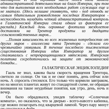
административной деятельностью на благо Империи, при том
что для выполнения всех необходимых работ служащих еще и
не хватало. (Здесь нелишне упомянуть, что - под отнюдь не
самым бдительным руководством последних Императоров -
неспособность наладить четкий административный контроль
в Галактической Империи стала одним из факторов ее
распада.) Каждый день огромные флотилии звездолетов
доставляли на Трентор продукты из двадцати
сельскохозяйственных миров...
...Полная зависимость во всех жизненных потребностях от
других миров - ахиллесова пята Трентора - сделала его
чрезвычайно уязвимым. В течение последнего тысячелетия
существования Империи один Император за другим
сталкивались с непрекращающимися мятежами. Имперская
политика сосредоточилась на защите от экономической
блокады...
ГАЛАКТИЧЕСКАЯ ЭНЦИКЛОПЕДИЯ
Гааль не знал, какова была скорость вращения Трентора,
светило ли солнце. Он так и не смог понять, день сейчас или
ночь. А спросить стеснялся. Его только что кормили завтраком,
но на многих планетах живут по стандартной схеме, не обращая
внимания на такие неудобные понятия, как утро, день, ночь и
вечер.
Он было обрадовался, увидев табличку «Солнечная
комната», но оказалось, что за дверью - всего-навсего кабинка,
где можно позагорать под кварцевой лампой. Через пару минут
он спустился в фойе.