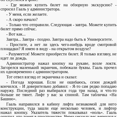
- Где можно купить билет на обзорную экскурсию? -
спросил Гааль у администратора.
- У меня, если желаете.
- А скоро начало?
- Только что отправили. Следующая - завтра. Можете купить
билет прямо сейчас.
- Вот как...
Завтра... Завтра - поздно. Завтра надо быть в Университете.
- Простите, а нет ли здесь чего-нибудь вроде смотровой
площадки? Я имею в виду - на открытом воздухе?
- Разумеется! Можете приобрести билет. Я только взгляну, не
идет ли дождь.
Администратор нажал кнопку на рукаве, возле локтя.
Загорелся маленький экранчик, побежали буквы. Гааль прочел
их одновременно с администратором.
Тот отвел взгляд от экранчика и сказал:
- Погода хорошая. Если не ошибаюсь, сезон дождей
кончился. - И доверительно добавил: - Я-то сам редко попадаю
наружу. Последний раз выбирался года три назад, и что-то
больше не тянет. Лифт у вас за спиной. Там табличка «На
Башню».
Гааль направился в кабину лифта незнакомой для него
конструкции, туда зашли еще несколько человек, и лифтер
нажал кнопку. Указатель тяжести показывал «ноль». Гааль
ощутил, что тонет в пространстве. Через секунду вес вернулся к