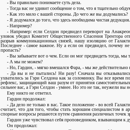
- Вы правильно понимаете суть дела.
- Тогда вас не удивит сообщение о том, что я тщательно обд
- Как это мило с вашей стороны. До чего же вы додумались?
- Я додумался до того, что здесь необходима чистая дедукция
- Например?
- Например: если Селдон предвидел переворот на Анакреон
уловок убедил Комитет Общественного Спасения Трентора отп
разрыв коммуникационных связей, нашу изоляцию от Галакти
Последнее - самое важное. Ну а если он предвидел, почему н
пропасть?
- Вы забываете вот о чем. Если он мог предвидеть тогда, м
- А мы не можем?
- Но, Гардин, - мягко вмешался Фара, - мы же действительно
- Да вы и не пытались! Ни разу! Сначала вы отказывалис
ухватились за Гэри Селдона как за соломинку. Вы все время по
рефлекс, защищающий ваш разум от принятия самостоятельных 
сильнее вас, а Гэри Селдон - умнее. Но это не так, неужели вы н
Ему никто не ответил.
Гардин продолжал:
- Да дело не только в вас. Такое положение - во всей Галак
считает, что для того, чтобы стать хорошим специалистом в а
спорные вопросы решаются путем сравнения различных точек зр
Гардин уже чувствовал себя проповедником, взывающим к д
Он продолжал: