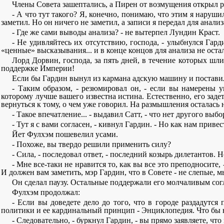
Члены Совета зашептались, а Пирен от возмущения открыл р
- А что тут такого? Я, конечно, понимаю, что этим я наруш
заметил. Но он ничего не заметил, а записи я передал для анализ
- Где же сами выводы анализа? - не вытерпел Лундин Краст.
- Не удивляйтесь их отсутствию, господа, - улыбнулся Гар
«ценные» высказывания... и в конце концов для анализа не остал
Лорд Дорвин, господа, за пять дней, в течение которых шли 
поддержке Империи!
Если бы Гардин вынул из кармана адскую машину и поставил е
- Таким образом, - резюмировал он, - если вы намерены у
которому лучше вашего известна истина. Естественно, его зад
вернуться к тому, о чем уже говорил. На размышления осталась
- Такое впечатление... - выдавил Сатт, - что нет другого вы
- Тут я с вами согласен, - кивнул Гардин. - Но как нам при
Йет Фулхэм пошевелил усами.
- Похоже, вы твердо решили применить силу?
- Сила, - последовал ответ, - последний козырь дилетантов.
- Мне все-таки не нравится то, как вы все это преподносите,
И должен вам заметить, мэр Гардин, что в Совете - не слепые, м
Он сделал паузу. Остальные поддержали его молчаливым со
Фулхэм продолжал:
- Если вы доведете дело до того, что в городе раздадут
политики и ее кардинальный принцип - Энциклопедия. Что бы 
- Следовательно, - буркнул Гардин, - вы прямо заявляете,