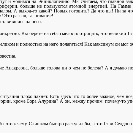
 тут и молимся на Энциклопедию. Мы считаем, что главной зад
Периферии, больше не пользуются атомной энергией. На Гамме 
налом. А выход-то какой? Новых готовить? Да что вы! Ни за что
! Это развал, загнивание!
уставившись на него.
конкретно. Вы берете на себя смелость отрицать, что великий Г
е целиком и полностью на него полагаться! Как максимум он мог 
звестна.
оме Анакреона, больше голова ни о чем не болела? А я думаю по-
 ситуация плохо пахнет. Есть здесь что-то более важное, чем вс
ории, кроме Бора Алурина? А он, между прочим, почему-то уп
ы что к чему. Слишком быстро раскусил бы, а это Гэри Селдона н