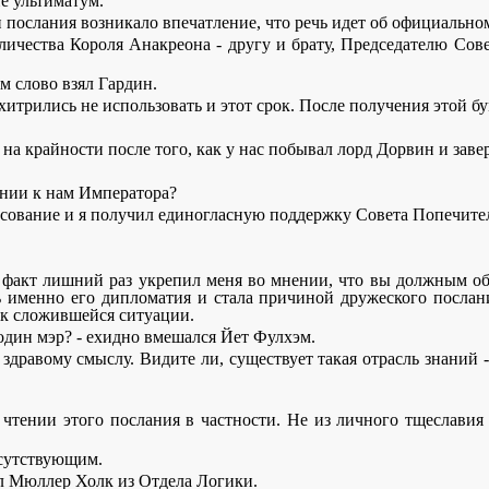
е ультиматум.
 послания возникало впечатление, что речь идет об официально
ичества Короля Анакреона - другу и брату, Председателю Сов
м слово взял Гардин.
хитрились не использовать и этот срок. После получения этой бу
на крайности после того, как у нас побывал лорд Дорвин и заве
ении к нам Императора?
олосование и я получил единогласную поддержку Совета Попечите
от факт лишний раз укрепил меня во мнении, что вы должным 
 именно его дипломатия и стала причиной дружеского послани
 к сложившейся ситуации.
один мэр? - ехидно вмешался Йет Фулхэм.
к здравому смыслу. Видите ли, существует такая отрасль знаний
чтении этого послания в частности. Не из личного тщеславия 
исутствующим.
вел Мюллер Холк из Отдела Логики.