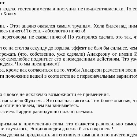
от.
ил кодекс гостеприимства и поступил не по-джентльменски. То ес
а Холку.
дин. - Этот анализ оказался самым трудным. Холк бился над ни
ось ничего! То есть - абсолютно ничего!
переговоры, не сказал ничего! Но ухитрился сделать это так, ч
е на стол за секунду до взрыва, эффект не был бы сильнее, чем
грожать (что, собственно, уже сделали) Анакреону от имени И
етое самолюбие подвигнет его к немедленным действиям. Что уже
 неделя. Что мы предпримем?
бора, кроме как согласиться на то, чтобы Анакреон разместил воен
вести положение вещей в соответствие с первоначальным варианто
 Но я вовсе не исключаю возможности ее применения.
 - настаивал Фулхэм. - Это опасная тактика. Тем более опасная, 
ы отлично знаем, чем вы занимаетесь.
гласием. Гардин равнодушно пожал плечами.
ся призывы к применению силы, это окажется равносильно сам
ни случилось, Энциклопедия должна быть сохранена!
 что мы должны продолжать интенсивную кампанию по ничегонеде