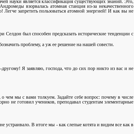
ачей науки является классификация существующих знаний. Это,
Андромеды взорвалась атомная станция из-за некачественного
! Легче запретить пользоваться атомной энергией! И как вы не
эри Селдон был способен предсказать исторические тенденции с
обозначить проблему, а уж ее решение на нашей совести.
другому! Я заявляю, господа, что до сих пор никто из вас и не
е, о чем мы с вами толкуем. Задайте себе вопрос: почему в числе
орно не готовил учеников, преподавал студентам элементарные
е устраивало. В итоге мы - как слепые котята и видим все как в