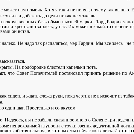
е может нам помочь. Хотя я так и не понял, почему так вышло. 
всех сил, а добежать до цели никак не можешь.
ета вокруг военных баз - обман высшей марки! Лорд Родрик явно
ии и крестьянства здесь, у нас. Их может в какой-то степени пр
овами он встал.
 далеко. Не надо так распаляться, мэр Гардин. Мы все здесь - не 
высказаться.
рыты. На подбородке блестели капельки пота.
факт, что Совет Попечителей постановил принять решение по Ан
 как сидеть и ждать сложа руки, пока чертик не выскочит из таба
а.
о один шаг. Простенько и со вкусом.
но. Надеюсь, вы не забыли сказанное мною о Склепе три недели 
кроме непроходимой глупости с точки зрения дедуктивной логики.
деть обстоятельства, в которых мы сейчас оказались. Из этого с