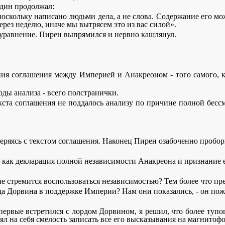
рдин продолжал:
оскольку написано людьми дела, а не слова. Содержание его мож
ерез неделю, иначе мы вытрясем это из вас силой».
 уравнение. Пирен выпрямился и нервно кашлянул.
копия соглашения между Империей и Анакреоном - того самого,
оды анализа - всего полстранички.
екста соглашения не поддалось анализу по причине полной бесс
веряясь с текстом соглашения. Наконец Пирен озабоченно пробор
ое, как декларация полной независимости Анакреона и признание
и не стремится воспользоваться независимостью? Тем более что 
орда Дорвина в поддержке Империи? Нам они показались, - он пож
 впервые встретился с лордом Дорвином, я решил, что более тупо
л на себя смелость записать все его высказывания на магнитофо