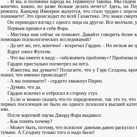
- И вы, и половина народа на Терминусе таковы. Мы сидим
конечно, важно, но разве больше делать нечего? Здесь, на 
ремонта. Канцлер Империи жалуется, что стало трудно с персо
понимаете! Это происходит по всей Галактике. Это знаки смерти
Он переводил взгляд с одного лица на другое. Все молчали, 
Первым пришел в себя Фара.
- Мистика нам сейчас не поможет. Давайте говорить более 
помощью психологических исследований?
- Да нет же, нет, конечно! - вскричал Гардин. - Но нельзя ж
Вдруг ожил Фулхэм.
- Что вы имеете в виду - «обозначить проблему»? Проблема и
Гардин пристально посмотрел на него.
- Известна, вы думаете? Полагаете, что у Гэри Селдона, кр
понял, что именно происходит!
- А вы понимаете? - сердито хмыкнул Пирен.
- Думаю, что да.
Гардин вскочил и отбросил в сторону стул.
- Если и можно сказать что-то определенное, так это то, что
первых поселенцев не было ни одного психолога высшей катег
азы.
После короткой паузы Джорд Фара выдавил:
- Как понять почему?
- Может быть, потому, что психолог давным-давно раскусил б
тумане. А Селдону только того и надо было!