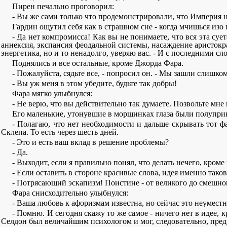
Пирен печально проговорил:
- Вы же сами только что продемонстрировали, что Империя н
Гардин ощутил себя как в страшном сне - когда мчишься изо 
- Да нет компромисса! Как вы не понимаете, что вся эта су
аннексия, экспансия феодальной системы, насаждение аристократ
энергетика, но и то ненадолго, уверяю вас. - И с последними сл
Поднялись и все остальные, кроме Джорда Фара.
- Пожалуйста, сядьте все, - попросил он. - Мы зашли слишком
- Вы уж меня в этом убедите, будьте так добры!
Фара мягко улыбнулся:
- Не верю, что вы действительно так думаете. Позвольте мне 
Его маленькие, утонувшие в морщинках глаза были полуприк
- Полагаю, что нет необходимости и дальше скрывать тот 
Склепа. То есть через шесть дней.
- Это и есть ваш вклад в решение проблемы?
- Да.
- Выходит, если я правильно понял, что делать нечего, кроме
- Если оставить в стороне красивые слова, идея именно таков
- Потрясающий эскапизм! Поистине - от великого до смешног
Фара снисходительно улыбнулся:
- Ваша любовь к афоризмам известна, но сейчас это неумест
- Помню. И сегодня скажу то же самое - ничего нет в идее, 
Селдон был величайшим психологом и мог, следовательно, предви