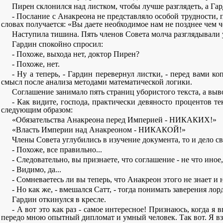
Пирен склонился над листком, чтобы лучше разглядеть, а Га
- Послание с Анакреона не представляло особой трудности, п
словах получается: «Вы даете необходимое нам не позднее чем ч
Наступила тишина. Пять членов Совета молча разглядывали
Гардин спокойно спросил:
- Похоже, выхода нет, доктор Пирен?
- Похоже, нет.
- Ну а теперь, - Гардин перевернул листки, - перед вами 
смысл после анализа методами математической логики.
Соглашение занимало пять страниц убористого текста, а выв
- Как видите, господа, практически девяносто процентов т
следующим образом:
«Обязательства Анакреона перед Империей - НИКАКИХ!»
«Власть Империи над Анакреоном - НИКАКОЙ!»
Члены Совета углубились в изучение документа, то и дело с
- Похоже, все правильно...
- Следовательно, вы признаете, что соглашение - не что ин
- Видимо, да...
- Сомневаетесь ли вы теперь, что Анакреон этого не знает 
- Но как же, - вмешался Сатт, - тогда понимать заверения л
Гардин откинулся в кресле.
- А вот это как раз - самое интересное! Признаюсь, когда я
передо мною опытный дипломат и умный человек. Так вот. Я взя