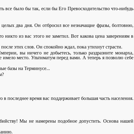
ть все было бы так, если бы Его Превосходительство что-нибудь
м целых два дня. Он отбросил все незначащие фразы, болтовню,
то никто из вас этого не заметил. Вот какова цена заверениям в
 после этих слов. Он спокойно ждал, пока утихнут страсти.
мперии, вы ничего не добьетесь, только раздразните монарха,
 имело место. Ультиматум перед вами. А теперь я позволю себе
ные базы на Терминусе...
м?
что в последнее время вас поддерживает большая часть населения.
оубийству! Мы не намерены подобное допустить. Основа нашей
ланию.