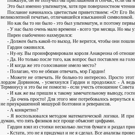
Пожалуй, он не получил бы приглашения и сейчас, если бы н
Это был именно ультиматум, хотя при поверхностном чтении
Послание начиналось цветистым приветствием: «От Его Вел
великолепной печатью, отличавшейся изысканной символикой.
Но как бы то ни было - это был ультиматум, и поэтому первы
- У нас было очень мало времени - всего три месяца. Но мы у
Пирен озабоченно нахмурился:
- Должен быть какой-то выход. Не верится, чтобы они пошли 
Гардин оживился.
- Ну-ну. Вы проинформировали короля Анакреона об отнош
- Да. Но только после того, как вопрос был поставлен на г
- И когда же это голосование имело место?
- Полагаю, что не обязан отвечать, мэр Гардин!
- Можете не отвечать. Не больно-то интересно. Просто эт
лордом Дорвином, - усмехнулся Гардин и продолжил: - А ведь
Терминусу и это бы не помогло - если учесть отношение Совета
- И как же вы пришли к такому замечательному выводу, госп
- Да очень просто! Для этого мне потребовалось вернуться 
не приукрашенной мишурой болтовни и реверансов.
- А конкретно?
- Я воспользовался методом математической логики. И при 
думаю, что пять физиков все проще объяснят цифрами.
Гардин взял из стопки несколько листов бумаги и раздал пр
- Кстати, это не я придумал и не я сделал. Все анализы про