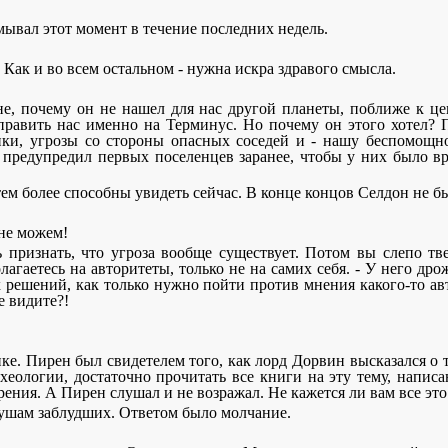
умывал этот момент в течение последних недель.
. Как и во всем остальном - нужна искра здравого смысла.
е, почему он не нашел для нас другой планеты, поближе к це
равить нас именно на Терминус. Но почему он этого хотел? По
ки, угрозы со стороны опасных соседей и - нашу беспомощн
е предупредил первых поселенцев заранее, чтобы у них было вр
ы тем более способны увидеть сейчас. В конце концов Селдон не
 не можем!
ь признать, что угроза вообще существует. Потом вы слепо т
лагаетесь на авторитеты, только не на самих себя. - У него дро
решений, как только нужно пойти против мнения какого-то авт
е видите?!
тике. Пирен был свидетелем того, как лорд Дорвин высказался о
рхеологии, достаточно прочитать все книги на эту тему, напи
ения. А Пирен слушал и не возражал. Не кажется ли вам все эт
ушам заблудших. Ответом было молчание.