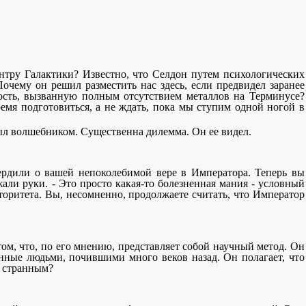
нтру Галактики? Известно, что Селдон путем психологических
чему он решил разместить нас здесь, если предвидел заранее
ость, вызванную полным отсутствием металлов на Терминусе?
емя подготовиться, а не ждать, пока мы ступим одной ногой в
 был волшебником. Существенна дилемма. Он ее видел.
вердили о вашей непоколебимой вере в Императора. Теперь вы
жали руки. - Это просто какая-то болезненная мания - условный
оритета. Вы, несомненно, продолжаете считать, что Император
 том, что, по его мнению, представляет собой научный метод. Он
санные людьми, почившими много веков назад. Он полагает, что
о странным?