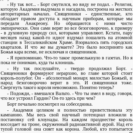
- Ну так вот... - Борт смутился, но виду не подал. - Религия,
которую Академия выдумала и насадила, построена на жестких
авторитарных началах. Священники - единственные, кто
обладает правом доступа к научным приборам, которые мы
передали Анакреону. Но обращаются с ними чисто
эмпирически. Они сами верят во все безоговорочно, к примеру
- в духовную природу сил, которыми управляют. Кстати, пару
месяцев назад какой-то идиот вздумал пошалить на атомной
станции в Тессаликийском Храме. Взорвалось пять городских
кварталов. И что же вы думаете? Это было воспринято как
Божья кара всеми, не исключая и священников.
- Я припоминаю. Что-то такое промелькнуло в газетах. Но я
пока не понимаю, куда ты клонишь.
- Ну так послушайте, - твердо продолжил Борт. -
Священники формируют иерархию, во главе которой стоит
король-полубог. Он - абсолютный монарх милостью Божьей, и
народ безоговорочно верит в это. И священники тоже.
Свергнуть такого короля невозможно. Понятно теперь?
- Подожди, - вмешался Вальто. - Что ты имел в виду, говоря,
что все устроил Гардин? Он-то здесь при чем?
Борт печально посмотрел на собеседника.
- Академия целиком и полностью приветствовала эту
кампанию. Мы весь свой научный потенциал вложили в
постановку сей клоунады. На каждом празднестве король
восседает на троне, окруженный радиоактивной аурой. Над его
тупой головой она сияет как корона. Любой, кто попытается