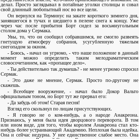
делал. Просто заглядывал в потайные уголки столицы и совал
свой длинный любопытный нос во все щели.
Он вернулся на Терминус на закате короткого зимнего дня,
занявшегося в тучах и шедшего в пелене снега к концу. Уже
через час после прибытия Борт сидел за восьмиугольным
столом дома у Сермака.
Увы, то, что он сообщил собравшимся, не смогло развеять
гнетущую атмосферу собрания, усугубленную тяжелым
снегопадом за окном.
- Боюсь, - начал он угрюмо, - что наше положение в данный
момент можно определить таким мелодраматическим
словосочетанием, как «пропащее дело».
- Ты действительно так думаешь? - не менее угрюмо спросил
Сермак.
- Это даже не мнение, Сермак. Просто по-другому не
скажешь.
- Всеобщее вооружение, - начал было Докор Вальто
официальным тоном, но Борт тут же прервал его:
- Да забудь об этом! Старая песня!
Взгляд его скользнул по лицам присутствующих.
- Я говорю не о ком-нибудь, а о народе Анакреона.
Признаюсь, у меня была идея дворцового переворота. В том
или ином виде, для того, чтобы королем Анакреона стал кто-
нибудь более устраивающий Академию. Неплохая была идейка.
Она и сейчас недурна. У нее единственное слабое место. Она