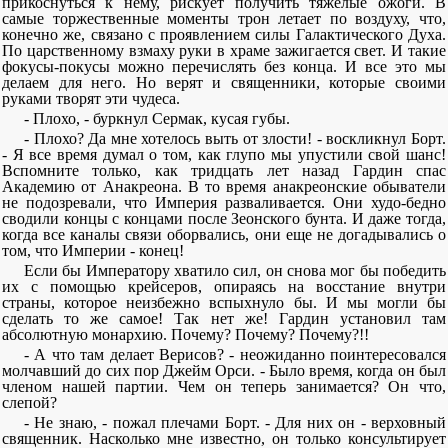
прикоснуться к нему, рискует получить тяжелые ожоги. В
самые торжественные моменты трон летает по воздуху, что,
конечно же, связано с проявлением силы Галактического Духа.
По царственному взмаху руки в храме зажигается свет. И такие
фокусы-покусы можно перечислять без конца. И все это мы
делаем для него. Но верят и священники, которые своими
руками творят эти чудеса.
- Плохо, - буркнул Сермак, кусая губы.
- Плохо? Да мне хотелось выть от злости! - воскликнул Борт.
- Я все время думал о том, как глупо мы упустили свой шанс!
Вспомните только, как тридцать лет назад Гардин спас
Академию от Анакреона. В то время анакреонские обыватели
не подозревали, что Империя разваливается. Они худо-бедно
сводили концы с концами после Зеонского бунта. И даже тогда,
когда все каналы связи оборвались, они еще не догадывались о
том, что Империи - конец!
Если бы Императору хватило сил, он снова мог бы победить
их с помощью крейсеров, опираясь на восстание внутри
страны, которое неизбежно вспыхнуло бы. И мы могли бы
сделать то же самое! Так нет же! Гардин установил там
абсолютную монархию. Почему? Почему? Почему?!!
- А что там делает Верисов? - неожиданно поинтересовался
молчавший до сих пор Джейм Орси. - Было время, когда он был
членом нашей партии. Чем он теперь занимается? Он что,
слепой?
- Не знаю, - пожал плечами Борт. - Для них он - верховный
священник. Насколько мне известно, он только консультирует