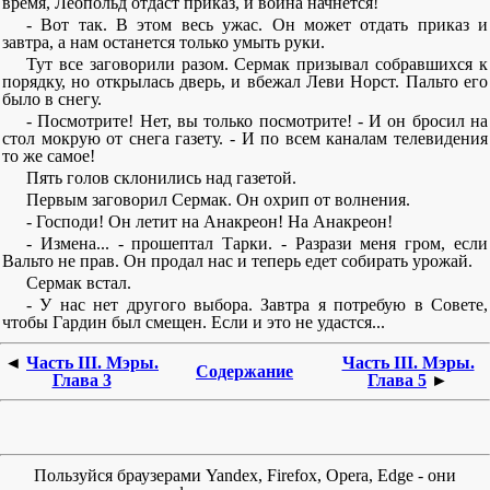
время, Леопольд отдаст приказ, и война начнется!
- Вот так. В этом весь ужас. Он может отдать приказ и
завтра, а нам останется только умыть руки.
Тут все заговорили разом. Сермак призывал собравшихся к
порядку, но открылась дверь, и вбежал Леви Норст. Пальто его
было в снегу.
- Посмотрите! Нет, вы только посмотрите! - И он бросил на
стол мокрую от снега газету. - И по всем каналам телевидения
то же самое!
Пять голов склонились над газетой.
Первым заговорил Сермак. Он охрип от волнения.
- Господи! Он летит на Анакреон! На Анакреон!
- Измена... - прошептал Тарки. - Разрази меня гром, если
Вальто не прав. Он продал нас и теперь едет собирать урожай.
Сермак встал.
- У нас нет другого выбора. Завтра я потребую в Совете,
чтобы Гардин был смещен. Если и это не удастся...
◄
Часть III. Мэры.
Часть III. Мэры.
Содержание
Глава 3
Глава 5
►
Пользуйся браузерами Yandex, Firefox, Opera, Edge - они