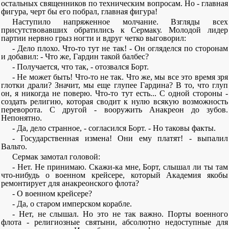
остальных священников по техническим вопросам. Но - главная
фигура, черт бы его побрал, главная фигура!
Наступило напряженное молчание. Взгляды всех
присутствовавших обратились к Сермаку. Молодой лидер
партии нервно грыз ногти и вдруг четко выговорил:
- Дело плохо. Что-то тут не так! - Он огляделся по сторонам
и добавил: - Что же, Гардин такой балбес?
- Получается, что так, - отозвался Борт.
- Не может быть! Что-то не так. Что же, мы все это время зря
глотки драли? Значит, мы еще глупее Гардина? В то, что глуп
он, я никогда не поверю. Что-то тут есть... С одной стороны -
создать религию, которая сводит к нулю всякую возможность
переворота. С другой - вооружить Анакреон до зубов.
Непонятно.
- Да, дело странное, - согласился Борт. - Но таковы факты.
- Государственная измена! Они ему платят! - выпалил
Вальто.
Сермак замотал головой:
- Нет. Не принимаю. Скажи-ка мне, Борт, слышал ли ты там
что-нибудь о военном крейсере, который Академия якобы
ремонтирует для анакреонского флота?
- О военном крейсере?
- Да, о старом имперском корабле.
- Нет, не слышал. Но это не так важно. Порты военного
флота - религиозные святыни, абсолютно недоступные для