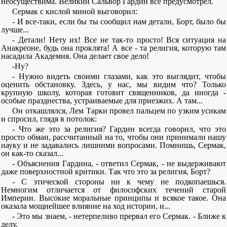
неосуществима. Великий Сальвор Гардин все предусмотрел.
Сермак с кислой миной выговорил:
- И все-таки, если бы ты сообщил нам детали, Борт, было бы
лучше...
- Детали! Нету их! Все не так-то просто! Вся ситуация на
Анакреоне, будь она проклята! А все - та религия, которую там
насадила Академия. Она делает свое дело!
-Ну?
- Нужно видеть своими глазами, как это выглядит, чтобы
оценить обстановку. Здесь, у нас, мы видим что? Только
крупную школу, которая готовит священников, да иногда -
особые празднества, устраиваемые для приезжих. А там...
Он откашлялся, Лем Тарки провел пальцем по узким усикам
и спросил, глядя в потолок:
- Что же это за религия? Гардин всегда говорил, что это
просто обман, рассчитанный на то, чтобы они принимали нашу
науку и не задавались лишними вопросами. Помнишь, Сермак,
он как-то сказал...
- Объяснения Гардина, - ответил Сермак, - не выдерживают
даже поверхностной критики. Так что это за религия, Борт?
- С этической стороны ни к чему не подкопаешься.
Немногим отличается от философских течений старой
Империи. Высокие моральные принципы и всякое такое. Она
оказала мощнейшее влияние на ход истории, и...
- Это мы знаем, - нетерпеливо прервал его Сермак. - Ближе к
делу.