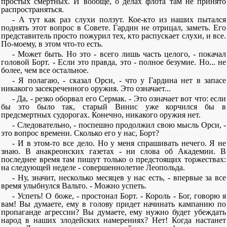
простых смертных. И вообще, о делах флота там не принято
распространяться.
- А тут как раз слухи ползут. Кое-кто из наших пытался
поднять этот вопрос в Совете. Гардин не отрицал, заметь. Его
представитель просто пожурил тех, кто распускает слухи, и все.
По-моему, в этом что-то есть.
- Может быть. Но это - всего лишь часть целого, - покачал
головой Борт. - Если это правда, это - полное безумие. Но... не
более, чем все остальное.
- Я полагаю, - сказал Орси, - что у Гардина нет в запасе
никакого засекреченного оружия. Это означает...
- Да, - резко оборвал его Сермак. - Это означает вот что: если
бы это было так, старый Винис уже корчился бы в
предсмертных судорогах. Конечно, никакого оружия нет.
- Следовательно, - поспешно продолжил свою мысль Орси, -
это вопрос времени. Сколько его у нас, Борт?
- И в этом-то все дело. Но у меня спрашивать нечего. Я не
знаю. В анакреонских газетах - ни слова об Академии. В
последнее время там пишут только о предстоящих торжествах:
на следующей неделе - совершеннолетие Леопольда.
- Ну, значит, несколько месяцев у нас есть, - впервые за все
время улыбнулся Вальто. - Можно успеть.
- Успеть! О боже, - простонал Борт. - Король - Бог, говорю я
вам! Вы думаете, ему в голову придет начинать кампанию по
пропаганде агрессии? Вы думаете, ему нужно будет убеждать
народ в наших злодейских намерениях? Нет! Когда настанет