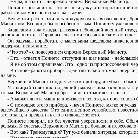
- Ну да, и золото, -небрежно кивнул Верховный Магистр.
Пониетс поставил на столик шкатулку и осторожно приоткр
работы в космосе он испытывал такое.
Вельможи расположились полукругом на возвышении, броса
Магистром. Его лицо было особенно злым. Пониетсу уже довелось 
За дверьми зала ожидал развязки небольшой военный отряд.
решил испытать, а Горов все еще томился в асконском застенке.
Он задумал поработать с маленьким шедевром инженерной
выдержал испытание...
- Что это? - с подозрением спросил Верховный Магистр.
- Это, - ответил Пониетс, отступив на шаг назад, - небольшо
- Я не об этом спрашиваю. Это - одно из приспособлений че
- В основе работы прибора - действительно атомная энергия,
на мне.
Верховный Магистр поднес жезл к прибору, и губы его быстр
Узколицый советник, сидевший рядом с ним, склонился к у
только Верховный Магистр брезгливо отстранился от него.
- А может ли эта машина произвести золото, которое спасло
- С помощью этого прибора, - начал Пониетс, мягко опуская 
высочайшего качества. Это единственное устройство, известно
этого зала, и превратить его в сияющее золото.
Пониетс говорил, но без чувства уверенности в себе. Обы
рельсах. К счастью, Верховного Магистра больше интересовало 
- Вот как? Трансмутация? Тут уже бывали хитрецы, которые х