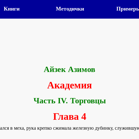
Книги
Методички
Пример
Айзек Азимов
Академия
Часть IV. Торговцы
Глава 4
тался в меха, рука крепко сжимала железную дубинку, служившу