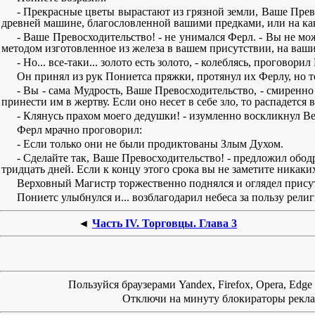
- Прекрасные цветы вырастают из грязной земли, Ваше Прево
древней машине, благословленной вашими предками, или на как
- Ваше Превосходительство! - не унимался Ферл. - Вы не мо
методом изготовленное из железа в вашем присутствии, на ваших
- Но... все-таки... золото есть золото, - колеблясь, прогово
Он принял из рук Пониетса пряжки, протянул их Ферлу, но т
- Вы - сама Мудрость, Ваше Превосходительство, - смиренн
принести им в жертву. Если оно несет в себе зло, то распадетс
- Клянусь прахом моего дедушки! - изумленно воскликнул Вер
Ферл мрачно проговорил:
- Если только они не были продиктованы Злым Духом.
- Сделайте так, Ваше Превосходительство! - предложил обод
тридцать дней. Если к концу этого срока вы не заметите никаких
Верховный Магистр торжественно поднялся и оглядел прису
Пониетс улыбнулся и... возблагодарил небеса за пользу религ
◄
Часть IV. Торговцы. Глава 3
Пользуйся браузерами Yandex, Firefox, Opera, Edg
Отключи на минуту блокираторы реклам