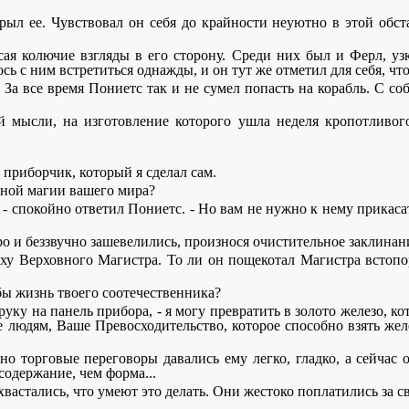
ыл ее. Чувствовал он себя до крайности неуютно в этой обст
я колючие взгляды в его сторону. Среди них был и Ферл, уз
с ним встретиться однажды, и он тут же отметил для себя, что э
 За все время Пониетс так и не сумел попасть на корабль. С со
 мысли, на изготовление которого ушла неделя кропотливог
й приборчик, который я сделал сам.
рной магии вашего мира?
 - спокойно ответил Пониетс. - Но вам не нужно к нему прикаса
о и беззвучно зашевелились, произнося очистительное заклинан
ху Верховного Магистра. То ли он пощекотал Магистра встопо
 бы жизнь твоего соотечественника?
руку на панель прибора, - я могу превратить в золото железо, ко
е людям, Ваше Превосходительство, которое способно взять желе
чно торговые переговоры давались ему легко, гладко, а сейча
содержание, чем форма...
вастались, что умеют это делать. Они жестоко поплатились за св