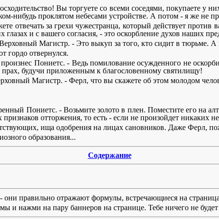
сходительство! Вы торгуете со всеми соседями, покупаете у них
ом-нибудь проклятом небесами устройстве. А потом - я же не пр
жете отвечать за грехи чужестранца, который действует против в
 глазах и с вашего согласия, - это оскорбление духов наших пре
рил Верховный Магистр. - Это выкуп за того, кто сидит в тюрьме.
от гордо отвернулся.
о произнес Пониетс. - Ведь помилование осужденного не оскорб
я в прах, будучи приложенным к благословенному святилищу!
ховный Магистр. - Ферл, что вы скажете об этом молодом челове
ренный Пониетс. - Возьмите золото в плен. Поместите его на а
 признаков отторжения, то есть - если не произойдет никаких не
тствующих, ища одобрения на лицах сановников. Даже Ферл, по
иозного образования...
Содержание
e - они правильно отражают формулы, встречающиеся на страница
ы и нажми на пару баннеров на странице. Тебе ничего не будет 