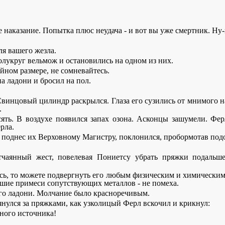
бе наказание. Попытка плюс неудача - и вот вы уже смертник. Ну
ля вашего жезла.
лукруг вельмож и остановились на одном из них.
ойном размере, не сомневайтесь.
а ладони и бросил на пол.
 Свинцовый цилиндр раскрылся. Глаза его сузились от мнимого н
.
ять. В воздухе появился запах озона. Асконцы зашумели. Фе
рла.
поднес их Верховному Магистру, поклонился, пробормотав подо
чаянный жест, повелевая Пониетсу убрать пряжки подальше
тесь, то можете подвергнуть его любым физическим и химически
ьшие примеси сопутствующих металлов - не помеха.
го ладони. Молчание было красноречивым.
янулся за пряжками, как узколицый Ферл вскочил и крикнул:
нного источника!