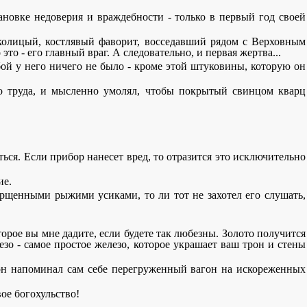
ановке недоверия и враждебности - только в первый год своей
колицый, костлявый фаворит, восседавший рядом с Верховным
то - его главный враг. А следовательно, и первая жертва...
бой у него ничего не было - кроме этой штуковины, которую он
о труда, и мысленно умолял, чтобы покрытый свинцом кварц
ться. Если прибор нанесет вред, то отразится это исключительно
ие.
рщенными рыжими усиками, то ли тот не захотел его слушать,
торое вы мне дадите, если будете так любезны. Золото получится
зо - самое простое железо, которое украшает ваш трон и стены
с он напоминал сам себе перегруженный вагон на искореженных
ое богохульство!