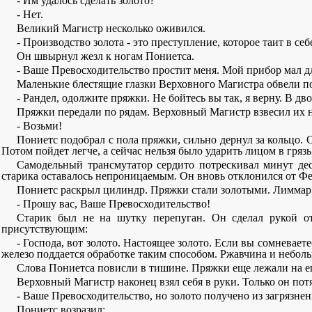
- Им удалось сделать золото?
- Нет.
Великий Магистр несколько оживился.
- Производство золота - это преступление, которое таит в се
Он швырнул жезл к ногам Пониетса.
- Ваше Превосходительство простит меня. Мой прибор мал д
Маленькие блестящие глазки Верховного Магистра обвели по
- Рандел, одолжите пряжки. Не бойтесь вы так, я верну. В дв
Пряжки передали по рядам. Верховный Магистр взвесил их н
- Возьми!
Пониетс подобрал с пола пряжки, сильно дернул за кольцо.
Потом пойдет легче, а сейчас нельзя было ударить лицом в грязь
Самодельный трансмутатор сердито потрескивал минут дес
старика оставалось непроницаемым. Он вновь отклонился от Фе
Пониетс раскрыл цилиндр. Пряжки стали золотыми. Лиммар 
- Прошу вас, Ваше Превосходительство!
Старик был не на шутку перепуган. Он сделал рукой от
присутствующим:
- Господа, вот золото. Настоящее золото. Если вы сомневае
железо поддается обработке таким способом. Ржавчина и небол
Слова Пониетса повисли в тишине. Пряжки еще лежали на е
Верховный Магистр наконец взял себя в руки. Только он пот
- Ваше Превосходительство, но золото получено из загрязне
Пониетс возразил: