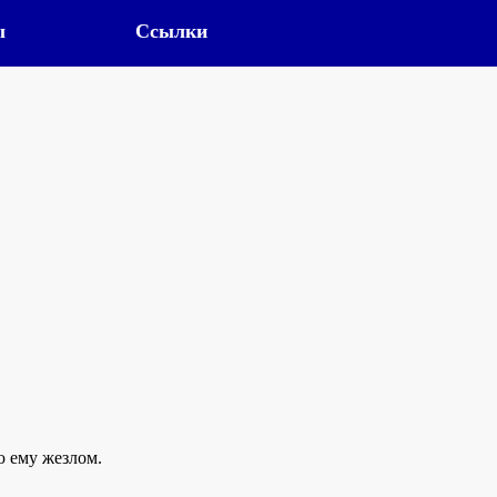
ы
Ссылки
ю ему жезлом.