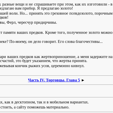
 разные вещи и не спрашиваете при этом, как их изготовили - в
едлагаю вам прибор. Я предлагаю золото!
ашей воли. Но... принять это греховное псевдозолото, порочным
дков!
 А вы, Ферл, чересчур придирчивы.
ит памяти ваших предков. Кроме того, полученное золото можно
ке? По-моему, он дело говорит. Его слова благочестивы...
лтари ваших предков как жертвоприношение, а меня задержите на
счастий, это будет указанием, что жертва принята.
жевывая кончик рыжих усов, церемонно кивнул.
Часть IV. Торговцы. Глава 5
►
х, как в десктопном, так и в мобильном вариантах.
стоить, а сайту поможешь материально.