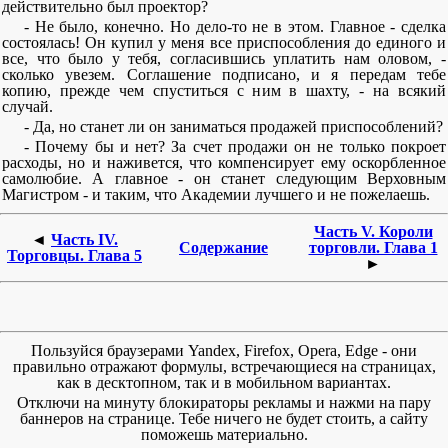
действительно был проектор?
- Не было, конечно. Но дело-то не в этом. Главное - сделка
состоялась! Он купил у меня все приспособления до единого и
все, что было у тебя, согласившись уплатить нам оловом, -
сколько увезем. Соглашение подписано, и я передам тебе
копию, прежде чем спуститься с ним в шахту, - на всякий
случай.
- Да, но станет ли он заниматься продажей приспособлений?
- Почему бы и нет? За счет продажи он не только покроет
расходы, но и наживется, что компенсирует ему оскорбленное
самолюбие. А главное - он станет следующим Верховным
Магистром - и таким, что Академии лучшего и не пожелаешь.
Часть V. Короли
◄
Часть IV.
Содержание
торговли. Глава 1
Торговцы. Глава 5
►
Пользуйся браузерами Yandex, Firefox, Opera, Edge - они
правильно отражают формулы, встречающиеся на страницах,
как в десктопном, так и в мобильном вариантах.
Отключи на минуту блокираторы рекламы и нажми на пару
баннеров на странице. Тебе ничего не будет стоить, а сайту
поможешь материально.