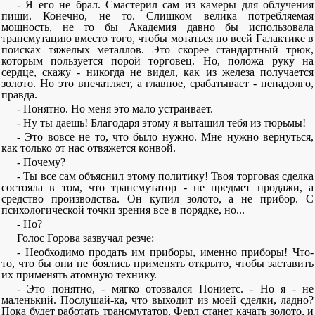
- Я его не брал. Смастерил сам из камеры для облучения
пищи. Конечно, не то. Слишком велика потребляемая
мощность, не то бы Академия давно бы использовала
трансмутацию вместо того, чтобы мотаться по всей Галактике в
поисках тяжелых металлов. Это скорее стандартный трюк,
которым пользуется порой торговец. Но, положа руку на
сердце, скажу - никогда не видел, как из железа получается
золото. Но это впечатляет, а главное, срабатывает - ненадолго,
правда.
- Понятно. Но меня это мало устраивает.
- Ну ты даешь! Благодаря этому я вытащил тебя из тюрьмы!
- Это вовсе не то, что было нужно. Мне нужно вернуться,
как только от нас отвяжется конвой.
- Почему?
- Ты все сам объяснил этому политику! Твоя торговая сделка
состояла в том, что трансмутатор - не предмет продажи, а
средство производства. Он купил золото, а не прибор. С
психологической точки зрения все в порядке, но...
- Но?
Голос Горова зазвучал резче:
- Необходимо продать им приборы, именно приборы! Что-
то, что бы они не боялись применять открыто, чтобы заставить
их применять атомную технику.
- Это понятно, - мягко отозвался Пониетс. - Но я - не
маленький. Послушай-ка, что выходит из моей сделки, ладно?
Пока будет работать трансмутатор, Ферл станет качать золото, и