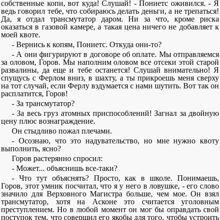
собственные копи, вот куда! Слушай! - Пониетс оживился. - Я
ведь говорил тебе, что собираюсь делать деньги, а не трепаться!
Да, я отдал трансмутатор даром. Ни за что, кроме риска
оказаться в газовой камере, а такая цена ничего не добавляет к
моей квоте.
- Вернись к копям, Пониетс. Откуда они-то?
- А они фигурируют в договоре об оплате. Мы отправляемся
за оловом, Горов. Мы наполним оловом все отсеки этой старой
развалины, да еще и тебе останется! Слушай внимательно! Я
спущусь с Ферлом вниз, в шахту, а ты прикроешь меня сверху
на тот случай, если Ферлу вздумается с нами шутить. Вот так он
расплатится, Горов!
- За трансмутатор?
- За весь груз атомных приспособлений! Загнал за двойную
цену плюс вознаграждение.
Он стыдливо пожал плечами.
- Осознаю, что это надувательство, но мне нужно квоту
выполнить, ясно?
Горов растерянно спросил:
- Может... объяснишь все-таки?
- Что тут объяснять? Просто, как в школе. Понимаешь,
Горов, этот умник посчитал, что я у него в ловушке, - его слово
значило для Верховного Магистра больше, чем мое. Он взял
трансмутатор, хотя на Асконе это считается уголовным
преступлением. Но в любой момент он мог бы оправдать свой
поступок тем, что совершил его якобы для того, чтобы устроить