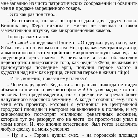
мне западню из чисто патриотических соображений и обвинить
меня в продаже запрещенного товара.
- Это как раз понятно...
- Естественно, но мы не просто дали друг другу слово.
Видишь ли, Ферл никогда в жизни не слышал о такой
замечательной штучке, как микропленочная камера.
Горов расхохотался.
- Вот-вот! - продолжал Пониетс. - Он держал руку на пульсе.
Я был связан по рукам и ногам. Но, продавая ему трансмутатор,
я вмонтировал в это устройство микропленочную камеру, а на
следующий день вынул. В результате я стал обладателем
первосортной видеозаписи того, как бедняга Ферл, выжимая из
трансмутатора последние эрги, получил первое золото и
кудахтал над ним как курица, снесшая первое в жизни яйцо!
- И ты, конечно, показал ему пленку?
- Через пару дней. Бедолага - он раньше никогда не видел
объемного цветного звукового фильма! Он утверждал, что он -
человек без предубеждений, но я прежде не встречал более
напуганного взрослого мужчину! А когда я сообщил ему, что у
меня есть проектор, который я установил на центральной
городской площади и настроил на включение в полдень, и эту
кинокомедию посмотрят миллионы фанатичных асконцев,
которые тут же разорвут его на части, он просто-таки упал к
моим ногам. И, что вполне естественно, был готов заключить
любую сделку на моих условиях.
- Ну, а... - Горова душил смех, - на городской площади