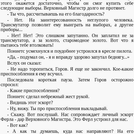
этого окажется достаточно, чтобы он смог купить себе
следующие выборы. Верховный Магистр долго не протянет.
- Ты что, рассчитываешь на его благодарность?
- Нет. На заинтересованность неглупого человека.
Трансмутатор позволит ему выиграть на выборах, а другие
приборы...
- Нет! Нет! Это слишком запутанно. Он заплатил не за
трансмутатор, а за золото, старомодное золото. Вот что я
пытаюсь тебе втолковать!
Пониетс усмехнулся и поудобнее устроился в кресле пилота.
«Да, - подумал он, - я и вправду здорово запутал беднягу...»
Вслух он сказал:
- Не надо торопиться, Горов. Я еще не закончил. Кое-какие
приспособления я ему всучил.
Последовала короткая пауза. Затем Горов осторожно
спросил:
- Какие приспособления?
Пониетс сделал небрежный жест рукой.
- Видишь этот эскорт?
- Ну, вижу. Ты про приспособления выкладывай.
- Скажу. Вот послушай. Нас сопровождает личный эскорт
Ферла - дар Верховного Магистра. Это Ферл устроил для нас.
- Вот как?
- А как ты думаешь, куда нас направляют? На его