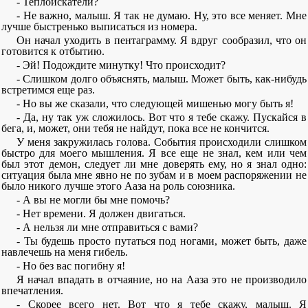
- Теплоискатели?
- Не важно, малыш. Я так не думаю. Ну, это все меняет. Мне
лучше быстренько выписаться из номера.
Он начал уходить в пентаграмму. Я вдруг сообразил, что он
готовится к отбытию.
- Эй! Подождите минутку! Что происходит?
- Слишком долго объяснять, малыш. Может быть, как-нибудь
встретимся еще раз.
- Но вы же сказали, что следующей мишенью могу быть я!
- Да, ну так уж сложилось. Вот что я тебе скажу. Пускайся в
бега, и, может, они тебя не найдут, пока все не кончится.
У меня закружилась голова. События происходили слишком
быстро для моего мышления. Я все еще не знал, кем или чем
был этот демон, следует ли мне доверять ему, но я знал одно:
ситуация была мне явно не по зубам и в моем распоряжении не
было никого лучше этого Ааза на роль союзника.
- А вы не могли бы мне помочь?
- Нет времени. Я должен двигаться.
- А нельзя ли мне отправиться с вами?
- Ты будешь просто путаться под ногами, может быть, даже
навлечешь на меня гибель.
- Но без вас погибну я!
Я начал впадать в отчаяние, но на Ааза это не производило
впечатления.
- Скорее всего нет. Вот что я тебе скажу, малыш. Я