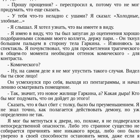
- Прошу прощения? - переспросил я, потому что не мог
придумать, что еще сказать.
- У тебя что-то неладно с ушами? Я сказал: «Холодные,
злобные...»
- Я слышал. Я хотел узнать, что вы имеете в виду.
- Я имею в виду, что ты был запуган до оцепенения хорошо
подобранными словами моего коллеги, держу пари. - Он ткнул
большим пальцем в сторону тела Гаркина. - Извиняюсь за
спектакль. Я почувствовал, что для просветления трагического
в общем-то момента необходим оттенок комического - для
контраста.
- Комического?
- Ну, на самом деле я не мог упустить такого случая. Видел
бы ты свое лицо!
Он усмехнулся про себя, выходя из пентаграммы, и начал
лениво осматривать помещение.
- Так, значит, это новое жилище Гаркина, а? Какая дыра! Кто
бы мог подумать, что он дойдет до этого!
Сказать, что я был сбит с толку, было бы преуменьшением. Я
не знал точно, как полагается действовать демону, но уж
определенно не так.
Я мог бы метнуться к двери, но, похоже, я не подвергался
непосредственной опасности. Либо это странное существо не
собирается причинять мне никакого вреда, либо оно было
уверено в своей способности остановить меня, даже если я