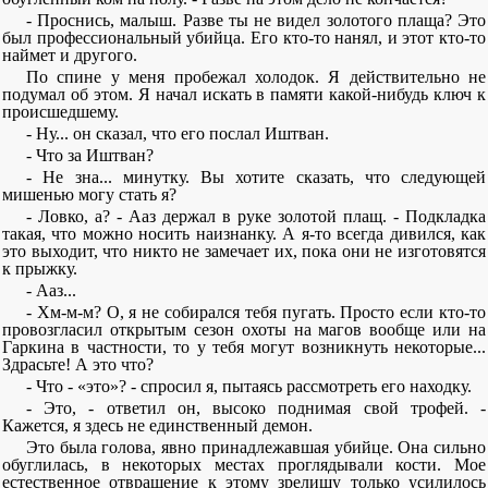
- Проснись, малыш. Разве ты не видел золотого плаща? Это
был профессиональный убийца. Его кто-то нанял, и этот кто-то
наймет и другого.
По спине у меня пробежал холодок. Я действительно не
подумал об этом. Я начал искать в памяти какой-нибудь ключ к
происшедшему.
- Ну... он сказал, что его послал Иштван.
- Что за Иштван?
- Не зна... минутку. Вы хотите сказать, что следующей
мишенью могу стать я?
- Ловко, а? - Ааз держал в руке золотой плащ. - Подкладка
такая, что можно носить наизнанку. А я-то всегда дивился, как
это выходит, что никто не замечает их, пока они не изготовятся
к прыжку.
- Ааз...
- Хм-м-м? О, я не собирался тебя пугать. Просто если кто-то
провозгласил открытым сезон охоты на магов вообще или на
Гаркина в частности, то у тебя могут возникнуть некоторые...
Здрасьте! А это что?
- Что - «это»? - спросил я, пытаясь рассмотреть его находку.
- Это, - ответил он, высоко поднимая свой трофей. -
Кажется, я здесь не единственный демон.
Это была голова, явно принадлежавшая убийце. Она сильно
обуглилась, в некоторых местах проглядывали кости. Мое
естественное отвращение к этому зрелищу только усилилось