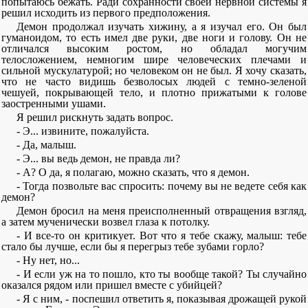
попытаюсь бежать. Ради сохранности своей нервной системы я
решил исходить из первого предположения.
Демон продолжал изучать хижину, а я изучал его. Он был
гуманоидом, то есть имел две руки, две ноги и голову. Он не
отличался высоким ростом, но обладал могучим
телосложением, немногим шире человеческих плечами и
сильной мускулатурой; но человеком он не был. Я хочу сказать,
что не часто видишь безволосых людей с темно-зеленой
чешуей, покрывающей тело, и плотно прижатыми к голове
заостренными ушами.
Я решил рискнуть задать вопрос.
- Э... извините, пожалуйста.
- Да, малыш.
- Э... вы ведь демон, не правда ли?
- А? О да, я полагаю, можно сказать, что я демон.
- Тогда позвольте вас спросить: почему вы не ведете себя как
демон?
Демон бросил на меня преисполненный отвращения взгляд,
а затем мученически возвел глаза к потолку.
- И все-то он критикует. Вот что я тебе скажу, малыш: тебе
стало бы лучше, если бы я перегрыз тебе зубами горло?
- Ну нет, но...
- И если уж на то пошло, кто ты вообще такой? Ты случайно
оказался рядом или пришел вместе с убийцей?
- Я с ним, - поспешил ответить я, показывая дрожащей рукой