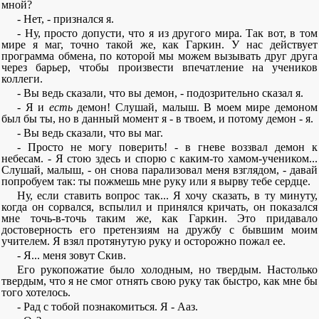
мной?
- Нет, - признался я.
- Ну, просто допусти, что я из другого мира. Так вот, в том
мире я маг, точно такой же, как Гаркин. У нас действует
программа обмена, по которой мы можем вызывать друг друга
через барьер, чтобы произвести впечатление на учеников
коллеги.
- Вы ведь сказали, что вы демон, - подозрительно сказал я.
- Я и
есть
демон! Слушай, малыш. В моем мире демоном
был бы ты, но в данный момент я - в твоем, и потому демон - я.
- Вы ведь сказали, что вы маг.
- Просто не могу поверить! - в гневе воззвал демон к
небесам. - Я стою здесь и спорю с каким-то хамом-учеником...
Слушай, малыш, - он снова парализовал меня взглядом, - давай
попробуем так: ты пожмешь мне руку или я вырву тебе сердце.
Ну, если ставить вопрос так... Я хочу сказать, в ту минуту,
когда он сорвался, вспылил и принялся кричать, он показался
мне точь-в-точь таким же, как Гаркин. Это придавало
достоверность его претензиям на дружбу с бывшим моим
учителем. Я взял протянутую руку и осторожно пожал ее.
- Я... меня зовут Скив.
Его рукопожатие было холодным, но твердым. Настолько
твердым, что я не смог отнять свою руку так быстро, как мне бы
того хотелось.
- Рад с тобой познакомиться. Я - Ааз.