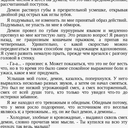
рассчитанный поступок.
Демон растянул губы в презрительной усмешке, открывая
двойной ряд острых как иглы зубов.
Я подумывал, не изменить ли мне принятый образ действий.
Подумывал, не упасть ли мне в обморок.
Демон провел по губам пурпурным языком и медленно
протянул ко мне когтистую лапу. Это решило вопрос! Я рванул
назад, не грациозным кошачьим прыжком, а припав на
четвереньки. Удивительно, с какой скоростью можно
передвигаться таким способом при надлежащем вдохновении.
Я сумел развить немалую прыть, прежде чем врезался с разгону
головой в стенку.
- Га-а... - произнес я. Может показаться, что это не бог весть
что, но в то время это было самое спокойное выражение боли и
ужаса, какое я мог придумать.
Услышав мой голос, демон, казалось, поперхнулся. У него
вырвалось несколько разных звуков, а затем он начал смеяться.
Это был не низкий угрожающий смех, а смех восторженный,
смех от всей души того, кто только что увидел что-то до
истерики забавное.
Я же находил его тревожным и обидным. Обидным потому,
что у меня росло подозрение, что источником его веселья
являюсь я; а тревожным... ну, он же был демон, а демоны...
- Холодные, злобные и кровожадные, - выдавил сквозь смех
демон, словно прочитав мои мысли. - Ты купился на всю эту
ерунду, так ведь, малыш?