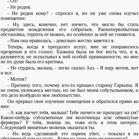
- Оз?
- Не родня.
- Не родня кому? - спросил я, но он уже снова изучал
помещение.
- Ну, здесь, конечно, нет ничего, что могло бы стать
предметом вожделения его собратьев. Раннепервобытная
обстановка, терпеть ее можно, но особенно за ней не гоняются.
- Нам она нравилась, - довольно жестко заметил я.
Теперь, когда я преодолел испуг, мне не понравилось
презрение в его голосе. Хижина была не бог весть что, и я,
разумеется, не испытывал к ней особой привязанности, но мне
не по душе была его критика.
- Не сердись, малыш, - легко сказал Ааз. - Я ищу мотив, вот
и все.
- Мотив?
- Причину того, почему кто-то пришил старину Гаркина. Я
не очень увлекаюсь местью, но он был моим собутыльником, и
это дело возбудило мое любопытство.
Он прервал свое изучение помещения и обратился прямо ко
мне:
- А как насчет тебя, малыш? Тебе ничего не приходит на ум?
Какие-нибудь соблазненные им молочницы или обманутые
фермеры? У тебя, знаешь ли, тоже есть в этом интерес.
Следующей мишенью можешь оказаться ты.
- Но ведь сделавший это парень убит, - показал я на
обугленный ком на полу. - Разве на этом дело не кончается?