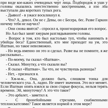
при виде кое-каких очевидных черт лица. Подбородок и уши у
головы оказались неестественно заостренными, а изо лба
выступали два коротких тупых рога.
- Дьявол! - в ужасе воскликнул я.
- Что? А, девол. Он не с Девы, он с Бесера, бес. Разве Гаркин
ничему тебя не научил?
- Они снова явятся? - спросил я, проигнорировав его вопрос.
Но Ааз был занят хмурым разглядыванием головы.
- Вопрос в том, кто был настолько туп, чтобы нанимать в
убийцы беса? Единственный, кто мне приходит на ум, это
Иштван, но такое невозможно.
- Но ведь именно он это и сделал. Разве вы не помните, я же
рассказывал...
- По-моему, ты сказал «Иштван».
- Сказал. Минутку, а что сказали вы?
- Я сказал «Иштван». Ты что, не чувствуешь разницы?
- Нет, - признался я.
- Хм-м-м... Она, должно быть, слишком тонка для
человеческого уха. А, ладно. Не имеет значения. Это все меняет.
Если Иштван опять взялся за свои старые фокусы, нельзя терять
времени. Эй, минуточку! А это что такое?
- Это арбалет, - заметил я.
- С бронебойными стрелами, снабженными
теплоискателями? Такое является нормой в этом мире?