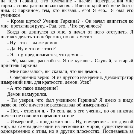
на тело Гаркина. Это замечание - насчет перегрызания мне
горла - снова разволновало меня. - Или по крайней мере был с
ним. С Гаркином, тем, кто вызвал... его! Я его... Я был его
учеником.
- Кроме шуток? Ученик Гаркина? - Он начал двигаться ко
мне, протягивая руку. - Рад, это... Что случилось?
Когда он двинулся ко мне, я начал от него отступать. Я
пытался делать это небрежно, но он заметил.
- Ну... это... вы же демон.
- Да. Ну и что из этого?
- Э... ну, предполагается, что демон...
- Эй, малыш, расслабься. Я не кусаюсь. Слушай, я старый
приятель Гаркина.
- Мне показалось, вы сказали, что вы демон...
- Совершенно верно. Я из другого измерения. Демонстратор
измерений или, для краткости, демон. Усек?
- А что такое измерение?
Демон нахмурился.
- Ты уверен, что был учеником Гаркина? Я имею в виду,
разве он тебе ничего не рассказывал об измерениях?
- Нет, - ответил я. - То есть да, я его ученик, но он никогда
ничего не говорил о демонстраторе...
- Измерений, - продолжил он. - Ну, измерение - это другой
мир, на самом деле один из нескольких миров, существующих
одновременно с этим, но в других плоскостях. Поспеваешь за