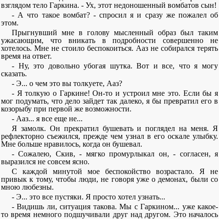
взглядом тело Гаркина. - Ух, этот недоношенный вомбатов сын!
- А что такое вомбат? - спросил я и сразу же пожалел об
этом.
Прыгнувший мне в голову мысленный образ был таким
ужасающим, что вникать в подробности совершенно не
хотелось. Мне не стоило беспокоиться. Ааз не собирался терять
время на ответ.
- Ну, это довольно убогая шутка. Вот и все, что я могу
сказать.
- Э... о чем это вы толкуете, Ааз?
- Я толкую о Гаркине! Он-то и устроил мне это. Если бы я
мог подумать, что дело зайдет так далеко, я бы превратил его в
козорыбу при первой же возможности.
- Ааз... я все еще не...
Я замолк. Он прекратил бушевать и поглядел на меня. Я
рефлекторно съежился, прежде чем узнал в его оскале улыбку.
Мне больше нравилось, когда он бушевал.
- Сожалею, Скив, - мягко промурлыкал он, - согласен, я
выразился не совсем ясно.
С каждой минутой мое беспокойство возрастало. Я не
привык к тому, чтобы люди, не говоря уже о демонах, были со
мною любезны.
- Э... это все пустяки. Я просто хотел узнать...
- Видишь ли, ситуация такова. Мы с Гаркином... уже какое-
то время немного подшучивали друг над другом. Это началось