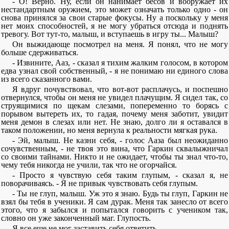
- О! Верно. Ну, если он нанимает бесов и вооружает их
нестандартным оружием, это может означать только одно - он
снова принялся за свои старые фокусы. Ну а поскольку у меня
нет моих способностей, я не могу убраться отсюда и поднять
тревогу. Вот тут-то, малыш, и вступаешь в игру ты... Малыш?
Он выжидающе посмотрел на меня. Я понял, что не могу
больше сдерживаться.
- Извините, Ааз, - сказал я тихим жалким голосом, в котором
едва узнал свой собственный, - я не понимаю ни единого слова
из всего сказанного вами.
Я вдруг почувствовал, что вот-вот расплачусь, и поспешно
отвернулся, чтобы он меня не увидел плачущим. Я сидел так, со
струящимися по щекам слезами, попеременно то борясь с
порывом вытереть их, то гадая, почему меня заботит, увидит
меня демон в слезах или нет. Не знаю, долго ли я оставался в
таком положении, но меня вернула к реальности мягкая рука.
- Эй, малыш. Не казни себя, - голос Ааза был неожиданно
сочувственным, - не твоя это вина, что Гаркин сквалыжничал
со своими тайнами. Никто и не ожидает, чтобы ты знал что-то,
чему тебя никогда не учили, так что не огорчайся.
- Просто я чувствую себя таким глупым, - сказал я, не
поворачиваясь. - Я не привык чувствовать себя глупым.
- Ты не глуп, малыш. Уж это я знаю. Будь ты глуп, Гаркин не
взял бы тебя в ученики. Я сам дурак. Меня так занесло от всего
этого, что я забылся и попытался говорить с учеником так,
словно он уже законченный маг. Глупость.
Я все еще не мог заставить себя ответить.