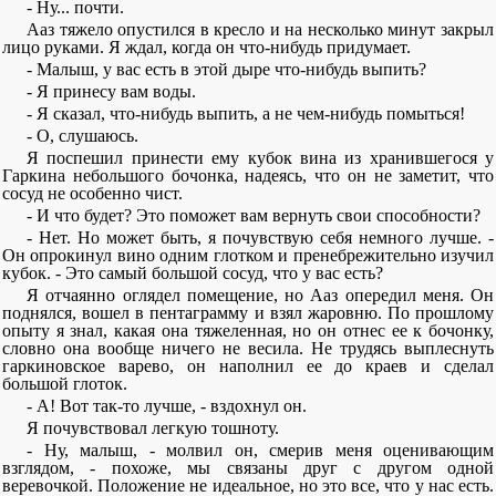
- Ну... почти.
Ааз тяжело опустился в кресло и на несколько минут закрыл
лицо руками. Я ждал, когда он что-нибудь придумает.
- Малыш, у вас есть в этой дыре что-нибудь выпить?
- Я принесу вам воды.
- Я сказал, что-нибудь выпить, а не чем-нибудь помыться!
- О, слушаюсь.
Я поспешил принести ему кубок вина из хранившегося у
Гаркина небольшого бочонка, надеясь, что он не заметит, что
сосуд не особенно чист.
- И что будет? Это поможет вам вернуть свои способности?
- Нет. Но может быть, я почувствую себя немного лучше. -
Он опрокинул вино одним глотком и пренебрежительно изучил
кубок. - Это самый большой сосуд, что у вас есть?
Я отчаянно оглядел помещение, но Ааз опередил меня. Он
поднялся, вошел в пентаграмму и взял жаровню. По прошлому
опыту я знал, какая она тяжеленная, но он отнес ее к бочонку,
словно она вообще ничего не весила. Не трудясь выплеснуть
гаркиновское варево, он наполнил ее до краев и сделал
большой глоток.
- А! Вот так-то лучше, - вздохнул он.
Я почувствовал легкую тошноту.
- Ну, малыш, - молвил он, смерив меня оценивающим
взглядом, - похоже, мы связаны друг с другом одной
веревочкой. Положение не идеальное, но это все, что у нас есть.