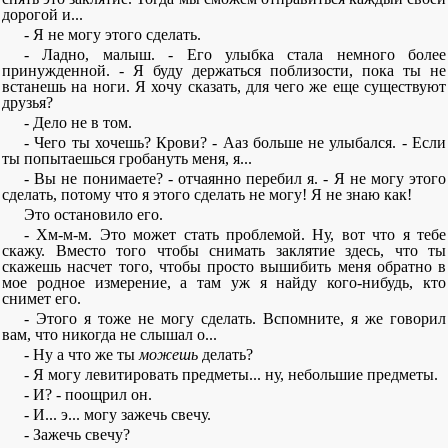
дорогой и...
- Я не могу этого сделать.
- Ладно, малыш. - Его улыбка стала немного более
принужденной. - Я буду держаться поблизости, пока ты не
встанешь на ноги. Я хочу сказать, для чего же еще существуют
друзья?
- Дело не в том.
- Чего ты хочешь? Крови? - Ааз больше не улыбался. - Если
ты попытаешься гробануть меня, я...
- Вы не понимаете? - отчаянно перебил я. - Я не могу этого
сделать, потому что я этого сделать не могу! Я не знаю как!
Это остановило его.
- Хм-м-м. Это может стать проблемой. Ну, вот что я тебе
скажу. Вместо того чтобы снимать заклятие здесь, что ты
скажешь насчет того, чтобы просто вышибить меня обратно в
мое родное измерение, а там уж я найду кого-нибудь, кто
снимет его.
- Этого я тоже не могу сделать. Вспомните, я же говорил
вам, что никогда не слышал о...
- Ну а что же ты
можешь
делать?
- Я могу левитировать предметы... ну, небольшие предметы.
- И? - поощрил он.
- И... э... могу зажечь свечу.
- Зажечь свечу?