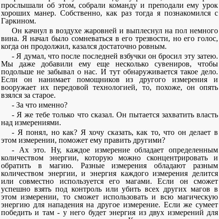
прослышали об этом, собрали команду и преподали ему урок
хороших манер. Собственно, как раз тогда я познакомился с
Гаркином.
Он качнул в воздухе жаровней и выплеснул на пол немного
вина. Я начал было сомневаться в его трезвости, но его голос,
когда он продолжил, казался достаточно ровным.
- Я думал, что после последней взбучки он бросил эту затею.
Мы даже добавили ему еще несколько сувениров, чтобы
подольше не забывал о нас. И тут обнаруживается такое дело.
Если он нанимает помощников из другого измерения и
вооружает их передовой технологией, то, похоже, он опять
взялся за старое.
- За что именно?
- Я же тебе только что сказал. Он пытается захватить власть
над измерениями.
- Я понял, но как? Я хочу сказать, как то, что он делает в
этом измерении, поможет ему править другими?
- Ах это. Ну, каждое измерение обладает определенным
количеством энергии, которую можно сконцентрировать и
обратить в магию. Разные измерения обладают разным
количеством энергии, и энергия каждого измерения делится
или совместно используется его магами. Если он сможет
успешно взять под контроль или убить всех других магов в
этом измерении, то сможет использовать и всю магическую
энергию для нападения на другое измерение. Если же сумеет
победить и там - у него будет энергия из двух измерений для