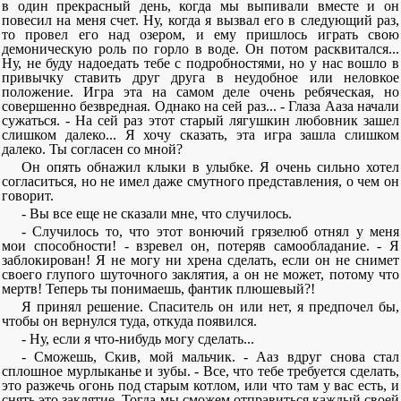
в один прекрасный день, когда мы выпивали вместе и он
повесил на меня счет. Ну, когда я вызвал его в следующий раз,
то провел его над озером, и ему пришлось играть свою
демоническую роль по горло в воде. Он потом расквитался...
Ну, не буду надоедать тебе с подробностями, но у нас вошло в
привычку ставить друг друга в неудобное или неловкое
положение. Игра эта на самом деле очень ребяческая, но
совершенно безвредная. Однако на сей раз... - Глаза Ааза начали
сужаться. - На сей раз этот старый лягушкин любовник зашел
слишком далеко... Я хочу сказать, эта игра зашла слишком
далеко. Ты согласен со мной?
Он опять обнажил клыки в улыбке. Я очень сильно хотел
согласиться, но не имел даже смутного представления, о чем он
говорит.
- Вы все еще не сказали мне, что случилось.
- Случилось то, что этот вонючий грязелюб отнял у меня
мои способности! - взревел он, потеряв самообладание. - Я
заблокирован! Я не могу ни хрена сделать, если он не снимет
своего глупого шуточного заклятия, а он не может, потому что
мертв! Теперь ты понимаешь, фантик плюшевый?!
Я принял решение. Спаситель он или нет, я предпочел бы,
чтобы он вернулся туда, откуда появился.
- Ну, если я что-нибудь могу сделать...
- Сможешь, Скив, мой мальчик. - Ааз вдруг снова стал
сплошное мурлыканье и зубы. - Все, что тебе требуется сделать,
это разжечь огонь под старым котлом, или что там у вас есть, и
снять это заклятие. Тогда мы сможем отправиться каждый своей