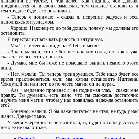
нападения на третье, и так далее. Как видишь, чем дальше
продвигается он в своих замыслах, тем сильнее становится и
тем труднее будет его остановить.
- Теперь я понимаю, - сказал я, искренне радуясь и весь
наполняясь энтузиазмом.
- Хорошо. Наконец-то до тебя дошло, почему мы должны его
остановить.
Я перестал испытывать радость и энтузиазм.
- Мы? Ты имеешь в виду нас? Тебя и меня?
- Знаю, малыш, это не бог весть какие силы, но, как я уже
сказал, это все, что у нас есть.
- Думаю, мне бы тоже не помешало выпить немного этого
вина.
- Нет, малыш. Ты теперь тренируешься. Тебе надо будет все
время практиковаться, если мы хотим остановить Иштвана.
Чокнутый он или нет, но по части магии он не дурак.
- Ааз, - медленно произнес я, не поднимая глаз, - скажи мне
правду. Ты думаешь, есть шанс, что ты сможешь достаточно
научить меня магии, чтобы у нас появилась надежда остановить
его?
- Конечно, малыш. Я бы даже пытаться не стал, не будь у нас
шанса. Доверься мне.
У меня уверенности не возникло, и, судя по голосу Ааза, у
него ее не было тоже.
◄
Глава 2
Содержание
Глава 4
►