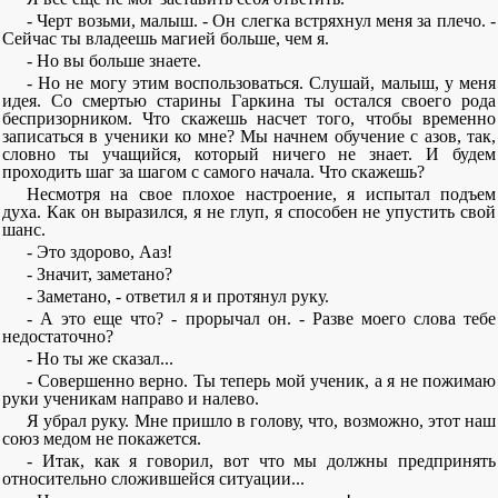
- Черт возьми, малыш. - Он слегка встряхнул меня за плечо. -
Сейчас ты владеешь магией больше, чем я.
- Но вы больше знаете.
- Но не могу этим воспользоваться. Слушай, малыш, у меня
идея. Со смертью старины Гаркина ты остался своего рода
беспризорником. Что скажешь насчет того, чтобы временно
записаться в ученики ко мне? Мы начнем обучение с азов, так,
словно ты учащийся, который ничего не знает. И будем
проходить шаг за шагом с самого начала. Что скажешь?
Несмотря на свое плохое настроение, я испытал подъем
духа. Как он выразился, я не глуп, я способен не упустить свой
шанс.
- Это здорово, Ааз!
- Значит, заметано?
- Заметано, - ответил я и протянул руку.
- А это еще что? - прорычал он. - Разве моего слова тебе
недостаточно?
- Но ты же сказал...
- Совершенно верно. Ты теперь мой ученик, а я не пожимаю
руки ученикам направо и налево.
Я убрал руку. Мне пришло в голову, что, возможно, этот наш
союз медом не покажется.
- Итак, как я говорил, вот что мы должны предпринять
относительно сложившейся ситуации...