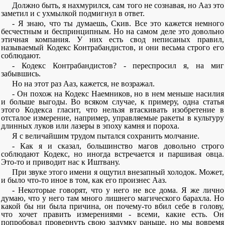
Должно быть, я нахмурился, сам того не сознавая, но Ааз это
заметил и с ухмылкой подмигнул в ответ.
- Я знаю, что ты думаешь, Скив. Все это кажется немного
бесчестным и беспринципным. Но на самом деле это довольно
этичная компания. У них есть свод неписаных правил,
называемый Кодекс Контрабандистов, и они весьма строго его
соблюдают.
- Кодекс Контрабандистов? - переспросил я, на миг
забывшись.
Но на этот раз Ааз, кажется, не возражал.
- Он похож на Кодекс Наемников, но в нем меньше насилия
и больше выгоды. Во всяком случае, к примеру, одна статья
этого Кодекса гласит, что нельзя втаскивать изобретение в
отсталое измерение, например, управляемые ракеты в культуру
длинных луков или лазеры в эпоху камня и пороха.
Я с величайшим трудом пытался сохранить молчание.
- Как я и сказал, большинство магов довольно строго
соблюдают Кодекс, но иногда встречается и паршивая овца.
Это-то и приводит нас к Иштвану.
При звуке этого имени я ощутил внезапный холодок. Может,
и было что-то иное в том, как его произнес Ааз.
- Некоторые говорят, что у него не все дома. Я же лично
думаю, что у него там много лишнего магического барахла. Но
какой бы ни была причина, он почему-то вбил себе в голову,
что хочет править измерениями - всеми, какие есть. Он
попробовал провернуть свою задумку раньше, но мы вовремя