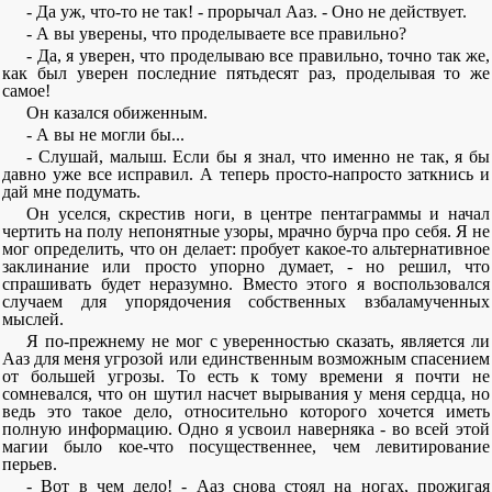
- Да уж, что-то не так! - прорычал Ааз. - Оно не действует.
- А вы уверены, что проделываете все правильно?
- Да, я уверен, что проделываю все правильно, точно так же,
как был уверен последние пятьдесят раз, проделывая то же
самое!
Он казался обиженным.
- А вы не могли бы...
- Слушай, малыш. Если бы я знал, что именно не так, я бы
давно уже все исправил. А теперь просто-напросто заткнись и
дай мне подумать.
Он уселся, скрестив ноги, в центре пентаграммы и начал
чертить на полу непонятные узоры, мрачно бурча про себя. Я не
мог определить, что он делает: пробует какое-то альтернативное
заклинание или просто упорно думает, - но решил, что
спрашивать будет неразумно. Вместо этого я воспользовался
случаем для упорядочения собственных взбаламученных
мыслей.
Я по-прежнему не мог с уверенностью сказать, является ли
Ааз для меня угрозой или единственным возможным спасением
от большей угрозы. То есть к тому времени я почти не
сомневался, что он шутил насчет вырывания у меня сердца, но
ведь это такое дело, относительно которого хочется иметь
полную информацию. Одно я усвоил наверняка - во всей этой
магии было кое-что посущественнее, чем левитирование
перьев.
- Вот в чем дело! - Ааз снова стоял на ногах, прожигая