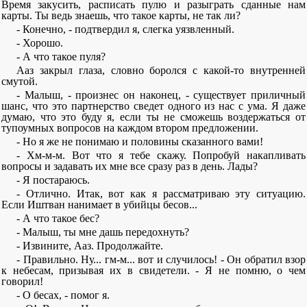
Время закусить, расписать пулю и разыграть сданные нам
карты. Ты ведь знаешь, что такое карты, не так ли?
- Конечно, - подтвердил я, слегка уязвленный.
- Хорошо.
- А что такое пуля?
Ааз закрыл глаза, словно боролся с какой-то внутренней
смутой.
- Малыш, - произнес он наконец, - существует приличный
шанс, что это партнерство сведет одного из нас с ума. Я даже
думаю, что это буду я, если ты не сможешь воздержаться от
тупоумных вопросов на каждом втором предложении.
- Но я же не понимаю и половины сказанного вами!
- Хм-м-м. Вот что я тебе скажу. Попробуй накапливать
вопросы и задавать их мне все сразу раз в день. Лады?
- Я постараюсь.
- Отлично. Итак, вот как я рассматриваю эту ситуацию.
Если Иштван нанимает в убийцы бесов...
- А что такое бес?
- Малыш, ты мне дашь передохнуть?
- Извините, Ааз. Продолжайте.
- Правильно. Ну... гм-м... вот и случилось! - Он обратил взор
к небесам, призывая их в свидетели. - Я не помню, о чем
говорил!
- О бесах, - помог я.