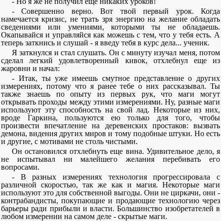
- Но я же не получил еще никаких уроков!
- Совершенно верно. Вот твой первый урок. Когда
намечается кризис, не трать зря энергию на желание обладать
сведениями или умениями, которыми ты не обладаешь.
Окапывайся и управляйся как можешь с тем, что у тебя есть. А
теперь заткнись и слушай - я введу тебя в курс дела... ученик.
Я заткнулся и стал слушать. Он с минуту изучал меня, потом
сделал легкий удовлетворенный кивок, отхлебнул еще из
жаровни и начал:
- Итак, ты уже имеешь смутное представление о других
измерениях, потому что я ранее тебе о них рассказывал. Ты
также знаешь по опыту из первых рук, что маги могут
открывать проходы между этими измерениями. Ну, разные маги
используют эту способность на свой лад. Некоторые из них,
вроде Гаркина, пользуются ею только для того, чтобы
произвести впечатление на деревенских простаков: вызвать
демона, видения других миров и тому подобные штуки. Но есть
и другие, с мотивами не столь чистыми.
Он остановился отхлебнуть еще вина. Удивительное дело, я
не испытывал ни малейшего желания перебивать его
вопросами.
- В разных измерениях технология прогрессировала с
различной скоростью, так же как и магия. Некоторые маги
используют это для собственной выгоды. Они не циркачи, они -
контрабандисты, покупающие и продающие технологию через
барьеры ради прибыли и власти. Большинство изобретателей в
любом измерении на самом деле - скрытые маги.