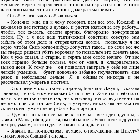
меньшей мере неопределенно, то шансы скрыться после этого
настолько малы, что их не стоит даже рассматривать.
Он обвел взглядом собравшихся.
- Конечно, мне ни к чему говорить вам все это. Каждый и
каждая из вас потому, я думаю, и рвется взяться за эту работу...
чтобы, так сказать, спасти других, благородно пожертвовав
собой. Ну а я как ваш тактический советник советую вам
забыть об этом деле и отправляться домой... поскольку я не
верю, чтобы Скив когда-нибудь допустил такое... но если все же
вы твердо решили убить королеву, то позвольте это сделать мне.
Как я уже сказал, я старик, и терять мне особо нечего. От вас
всех гораздо больше пользы, чем от меня, и, следовательно,
вывод ясен. К тому же, - он позволил заиграть у себя на лице
легкой усмешке, - будет довольно забавно поучаствовать еще
разок в небольшом дельце. Я в общем-то никогда и не
рассчитывал умереть в постели.
- Это очень мило с твоей стороны, Большой Джули, - сказала
Тананда, - но об этом не может быть и речи. Хоть ты и работал с
нами в качестве советника, но в команду непосредственно ты
не входишь... а тот же Скив, я уверена, никак бы не захотел
скинуть на чужие плечи работу Корпорации.
- Думаю, по крайней мере в этом мы все единодушны, -
заявила Маша, обводя взглядом собрание. - Если ничего другого
не придумаем, то это сделает один или одна из нас.
- Значит, вы по-прежнему думаете о покушении на Цикуту?
- нахмурился бывший генерал.