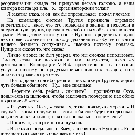
реорганизации склада ты придумал весьма толково, а наша
контора всегда ценила... э... организаторский талант.
Я закатил глаза, и он, как бы оправдываясь, пожал плечами.
На командира система Трутня произвела огромное
впечатление... такое, что его повысили в звании и перевели в
оперативную группу, призванную заботиться об эффективности
армии. Вследствие этого у нас с Нунцио зародились в душе
некоторые сомнения по поводу дальнейшего обучения магии
нашего бывшего сослуживца... именно поэтому, полагаю,
Нунцио и сказал то, что сказал.
Лично я вовсе не был уверен, что мы сможем использовать
Трутня, если тот все-таки к нам наведается, поскольку
деятельность Корпорации М.И.Ф. ориентирована на оказание
услуг и поэтому не предусматривает никаких складов, но я
оставил эту мысль при себе.
- Вот здорово, спасибо, ребята! - воскликнул Трутень, моргая
чуть больше обычного. - Ну... еще свидимся.
- Берегите себя, ребята... слышите? - прощебетала Осса,
подымаясь на цыпочки, чтобы заключить поочередно нас обоих
в крепкие объятия.
- Разумеется, Осса, - сказал я, тоже почему-то моргая. - И
слушай... когда отслужишь... если тебя еще будет интересовать
вступление в Синдикат, навести сперва нас... понимаешь?
- Понимаю, - энергично кивнула она.
- И держись подальше от Змея, - посоветовал Нунцио. - Если
понадобится помощь... обращайся к нам!