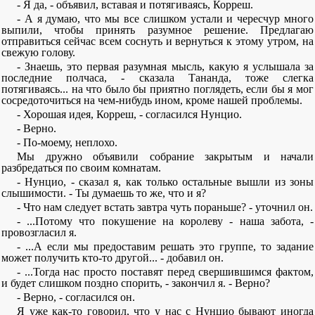
- Я да, - объявил, вставая и потягиваясь, Корреш.
- А я думаю, что мы все слишком устали и чересчур много
выпили, чтобы принять разумное решение. Предлагаю
отправиться сейчас всем соснуть и вернуться к этому утром, на
свежую голову.
- Знаешь, это первая разумная мысль, какую я услышала за
последние полчаса, - сказала Тананда, тоже слегка
потягиваясь... на что было бы приятно поглядеть, если бы я мог
сосредоточиться на чем-нибудь ином, кроме нашей проблемы.
- Хорошая идея, Корреш, - согласился Нунцио.
- Верно.
- По-моему, неплохо.
Мы дружно объявили собрание закрытым и начали
разбредаться по своим комнатам.
- Нунцио, - сказал я, как только остальные вышли из зоны
слышимости. - Ты думаешь то же, что и я?
- Что нам следует встать завтра чуть пораньше? - уточнил он.
- ...Потому что покушение на королеву - наша забота, -
провозгласил я.
- ...А если мы предоставим решать это группе, то задание
может получить кто-то другой... - добавил он.
- ...Тогда нас просто поставят перед свершившимся фактом,
и будет слишком поздно спорить, - закончил я. - Верно?
- Верно, - согласился он.
Я уже как-то говорил, что у нас с Нунцио бывают иногда