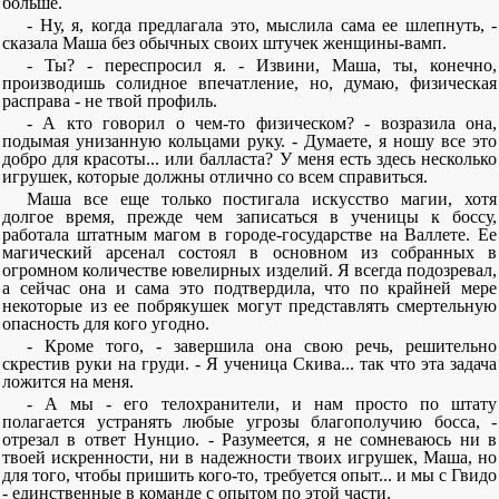
больше.
- Ну, я, когда предлагала это, мыслила сама ее шлепнуть, -
сказала Маша без обычных своих штучек женщины-вамп.
- Ты? - переспросил я. - Извини, Маша, ты, конечно,
производишь солидное впечатление, но, думаю, физическая
расправа - не твой профиль.
- А кто говорил о чем-то физическом? - возразила она,
подымая унизанную кольцами руку. - Думаете, я ношу все это
добро для красоты... или балласта? У меня есть здесь несколько
игрушек, которые должны отлично со всем справиться.
Маша все еще только постигала искусство магии, хотя
долгое время, прежде чем записаться в ученицы к боссу,
работала штатным магом в городе-государстве на Валлете. Ее
магический арсенал состоял в основном из собранных в
огромном количестве ювелирных изделий. Я всегда подозревал,
а сейчас она и сама это подтвердила, что по крайней мере
некоторые из ее побрякушек могут представлять смертельную
опасность для кого угодно.
- Кроме того, - завершила она свою речь, решительно
скрестив руки на груди. - Я ученица Скива... так что эта задача
ложится на меня.
- А мы - его телохранители, и нам просто по штату
полагается устранять любые угрозы благополучию босса, -
отрезал в ответ Нунцио. - Разумеется, я не сомневаюсь ни в
твоей искренности, ни в надежности твоих игрушек, Маша, но
для того, чтобы пришить кого-то, требуется опыт... и мы с Гвидо
- единственные в команде с опытом по этой части.