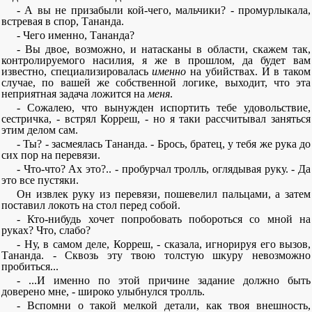
- А вы не призабыли кой-чего, мальчики? - промурлыкала,
встревая в спор, Тананда.
- Чего именно, Тананда?
- Вы двое, возможно, и натасканы в области, скажем так,
контролируемого насилия, я же в прошлом, да будет вам
известно, специализировалась
именно
на убийствах. И в таком
случае, по вашей же собственной логике, выходит, что эта
неприятная задача ложится на
меня
.
- Сожалею, что вынужден испортить тебе удовольствие,
сестричка, - встрял Корреш, - но я таки рассчитывал заняться
этим делом сам.
- Ты? - засмеялась Тананда. - Брось, братец, у тебя же рука до
сих пор на перевязи.
- Что-что? Ах это?.. - пробурчал тролль, оглядывая руку. - Да
это все пустяки.
Он извлек руку из перевязи, пошевелил пальцами, а затем
поставил локоть на стол перед собой.
- Кто-нибудь хочет попробовать побороться со мной на
руках? Что, слабо?
- Ну, в самом деле, Корреш, - сказала, игнорируя его вызов,
Тананда. - Сквозь эту твою толстую шкуру невозможно
пробиться...
- ...И именно по этой причине задание должно быть
доверено мне, - широко улыбнулся тролль.
- Вспомни о такой мелкой детали, как твоя внешность,