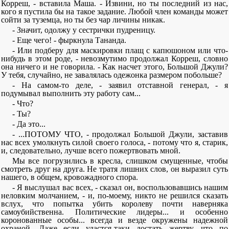
Корреш, - вставила Маша. - Извини, но ты последний из нас,
кого я пустила бы на такое задание. Любой член команды может
сойти за туземца, но ты без чар личины никак.
- Значит, одолжу у сестрички пудреницу.
- Еще чего! - фыркнула Тананда.
- Или подберу для маскировки плащ с капюшоном или что-
нибудь в этом роде, - невозмутимо продолжал Корреш, словно
она ничего и не говорила. - Как насчет этого, Большой Джули?
У тебя, случайно, не завалялась одежонка размером побольше?
- На самом-то деле, - заявил отставной генерал, - я
подумывал выполнить эту работу сам...
- Что?
- Ты?
- Да это...
- ...ПОТОМУ ЧТО, - продолжал Большой Джули, заставив
нас всех умолкнуть силой своего голоса, - потому что я, старик,
и, следовательно, лучше всего пожертвовать мной.
Мы все погрузились в кресла, слишком смущенные, чтобы
смотреть друг на друга. Не тратя лишних слов, он выразил суть
нашего, в общем, кровожадного спора.
- Я выслушал вас всех, - сказал он, воспользовавшись нашим
неловким молчанием, - и, по-моему, никто не решился сказать
вслух, что попытка убить королеву почти наверняка
самоубийственна. Политические лидеры... и особенно
коронованные особы... всегда и везде окружены надежной
охраной. Даже если удастся-таки достать жертву, что по