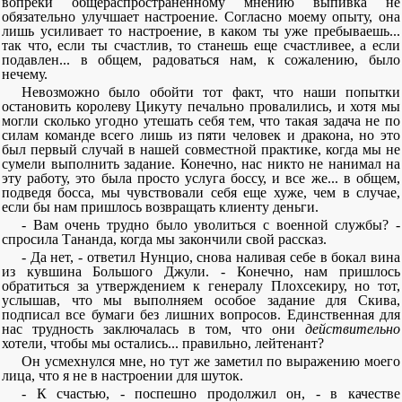
вопреки общераспространенному мнению выпивка не
обязательно улучшает настроение. Согласно моему опыту, она
лишь усиливает то настроение, в каком ты уже пребываешь...
так что, если ты счастлив, то станешь еще счастливее, а если
подавлен... в общем, радоваться нам, к сожалению, было
нечему.
Невозможно было обойти тот факт, что наши попытки
остановить королеву Цикуту печально провалились, и хотя мы
могли сколько угодно утешать себя тем, что такая задача не по
силам команде всего лишь из пяти человек и дракона, но это
был первый случай в нашей совместной практике, когда мы не
сумели выполнить задание. Конечно, нас никто не нанимал на
эту работу, это была просто услуга боссу, и все же... в общем,
подведя босса, мы чувствовали себя еще хуже, чем в случае,
если бы нам пришлось возвращать клиенту деньги.
- Вам очень трудно было уволиться с военной службы? -
спросила Тананда, когда мы закончили свой рассказ.
- Да нет, - ответил Нунцио, снова наливая себе в бокал вина
из кувшина Большого Джули. - Конечно, нам пришлось
обратиться за утверждением к генералу Плохсекиру, но тот,
услышав, что мы выполняем особое задание для Скива,
подписал все бумаги без лишних вопросов. Единственная для
нас трудность заключалась в том, что они
действительно
хотели, чтобы мы остались... правильно, лейтенант?
Он усмехнулся мне, но тут же заметил по выражению моего
лица, что я не в настроении для шуток.
- К счастью, - поспешно продолжил он, - в качестве