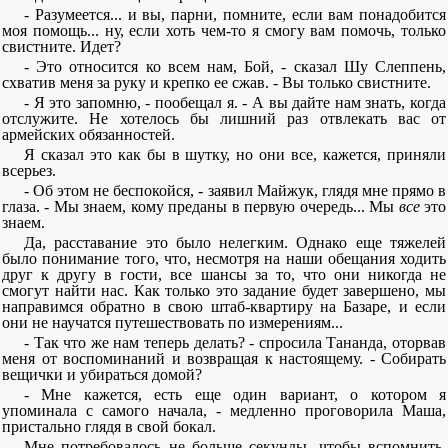
- Разумеется... и вы, парни, помните, если вам понадобится
моя помощь... ну, если хоть чем-то я смогу вам помочь, только
свистните. Идет?
- Это относится ко всем нам, Бой, - сказал Шу Слеппень,
схватив меня за руку и крепко ее сжав. - Вы только свистните.
- Я это запомню, - пообещал я. - А вы дайте нам знать, когда
отслужите. Не хотелось бы лишний раз отвлекать вас от
армейских обязанностей.
Я сказал это как бы в шутку, но они все, кажется, приняли
всерьез.
- Об этом не беспокойся, - заявил Майжук, глядя мне прямо в
глаза. - Мы знаем, кому преданы в первую очередь... Мы
все
это
знаем.
Да, расставание это было нелегким. Однако еще тяжелей
было понимание того, что, несмотря на наши обещания ходить
друг к другу в гости, все шансы за то, что они никогда не
смогут найти нас. Как только это задание будет завершено, мы
направимся обратно в свою штаб-квартиру на Базаре, и если
они не научатся путешествовать по измерениям...
- Так что же нам теперь делать? - спросила Тананда, оторвав
меня от воспоминаний и возвращая к настоящему. - Собирать
вещички и убираться домой?
- Мне кажется, есть еще один вариант, о котором я
упоминала с самого начала, - медленно проговорила Маша,
пристально глядя в свой бокал.
Мне потребовалось не больше секунды, чтобы вспомнить,