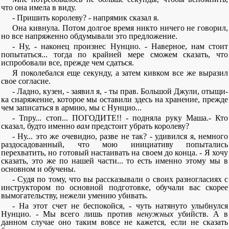
что она имела в виду.
- Пришить королеву? - напрямик сказал я.
Она кивнула. Потом долгое время никто ничего не говорил,
но все напряженно обдумывали это предложение.
- Ну, - наконец произнес Нунцио. - Наверное, нам стоит
попытаться... тогда по крайней мере сможем сказать, что
испробовали все, прежде чем сдаться.
Я поколебался еще секунду, а затем кивком все же выразил
свое согласие.
- Ладно, кузен, - заявил я, - ты прав. Большой Джули, отыщи-
ка снаряжение, которое мы оставили здесь на хранение, прежде
чем записаться в армию, мы с Нунцио...
- Тпру... стоп... ПОГОДИТЕ!! - подняла руку Маша.- Кто
сказал, будто именно
вам
предстоит убрать королеву?
- Ну... это же очевидно, разве не так? - удивился я, немного
раздосадованный, что мою инициативу попытались
перехватить, но готовый настаивать на своем до конца. - Я хочу
сказать, это же по нашей части... то есть именно этому мы в
основном и обучены.
- Судя по тому, что вы рассказывали о своих разногласиях с
инструктором по основной подготовке, обучали вас скорее
вымогательству, нежели умению убивать.
- На этот счет не беспокойся, - чуть натянуто улыбнулся
Нунцио. - Мы всего лишь против
ненужных
убийств. А в
данном случае оно таким вовсе не кажется, если не сказать