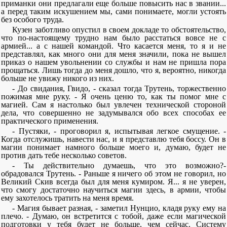
приманки они предлагали еще больше повысить нас в звании...
а перед таким искушением мы, сами понимаете, могли устоять
без особого труда.
Кузен заботливо опустил в своем докладе то обстоятельство,
что по-настоящему трудно нам было расстаться вовсе не с
армией... а с нашей командой. Что касается меня, то я и не
представлял, как много они для меня значили, пока не вышел
приказ о нашем увольнении со службы и нам не пришла пора
прощаться. Лишь тогда до меня дошло, что я, вероятно, никогда
больше не увижу никого из них.
- До свидания, Гвидо, - сказал тогда Трутень, торжественно
пожимая мне руку. - Я очень ценю то, как ты помог мне с
магией. Сам я настолько был увлечен технической стороной
дела, что совершенно не задумывался обо всех способах ее
практического применения.
- Пустяки, - проговорил я, испытывая легкое смущение. -
Когда отслужишь, навести нас, и я представлю тебя боссу. Он в
магии понимает намного больше моего и, думаю, будет не
против дать тебе несколько советов.
- Ты действительно думаешь, что это возможно?-
обрадовался Трутень. - Раньше я ничего об этом не говорил, но
Великий Скив всегда был для меня кумиром. Я... я не уверен,
что смогу достаточно научиться магии здесь, в армии, чтобы
ему захотелось тратить на меня время.
- Магия бывает разная, - заметил Нунцио, кладя руку ему на
плечо. - Думаю, он встретится с тобой, даже если магической
подготовки у тебя будет не больше, чем сейчас. Систему