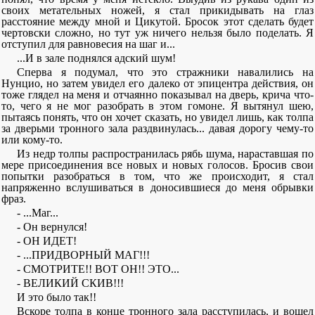
своих метательных ножей, я стал прикидывать на глаз
расстояние между мной и Цикутой. Бросок этот сделать будет
чертовски сложно, но тут уж ничего нельзя было поделать. Я
отступил для равновесия на шаг и...
...И в зале поднялся адский шум!
Сперва я подумал, что это стражники навалились на
Нунцио, но затем увидел его далеко от эпицентра действия, он
тоже глядел на меня и отчаянно показывал на дверь, крича что-
то, чего я не мог разобрать в этом гомоне. Я вытянул шею,
пытаясь понять, что он хочет сказать, но увидел лишь, как толпа
за дверьми тронного зала раздвинулась... давая дорогу чему-то
или кому-то.
Из недр толпы распространилась рябь шума, нараставшая по
мере присоединения все новых и новых голосов. Бросив свои
попытки разобраться в том, что же происходит, я стал
напряженно вслушиваться в доносившиеся до меня обрывки
фраз.
- ...Маг...
- Он вернулся!
- ОН ИДЕТ!
- ...ПРИДВОРНЫЙ МАГ!!!
- СМОТРИТЕ!! ВОТ ОН!! ЭТО...
- ВЕЛИКИЙ СКИВ!!!
И это было так!!
Вскоре толпа в конце тронного зала расступилась, и вошел