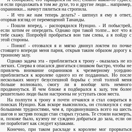
и если продолжать в том же духе, то и другие люди... например,
охранники... начнут пялиться на стропила.
- И что же нам теперь делать? - шепнул я ему в ответ,
оторвав взгляд от перемещений Тананды.
- Пошли вперед, - распорядился Нунцио. - И побыстрей,
если хотим ее опередить. Однако при такой толпе... вот что я
тебе скажу. Попробуй пробраться вон там слева, а я пойду с
этой стороны.
- Понял! - отозвался я и мягко двинул локтем по почке
стоящего впереди меня парня, открыв таким образом дорогу к
тронному залу.
Однако задача эта - приблизиться к трону - оказалась не из
легких. Сперва я опасался двигаться слишком быстро, чтобы не
привлечь внимание охранников к чрезмерному усердию
приблизиться к королеве одного из ее подданных. Но после
нескольких минут безуспешной борьбы с этой толпой меня
больше волновало, смогу ли я вообще хоть немного
продвинуться. И чем ближе я подбирался к залу, тем более
решительно люди были настроены не уступать свои места.
На полпути к трону я почти отчаялся и стал озираться в
поисках Нунцио. Как вскоре выяснилось, он столкнулся с еще
большими трудностями, чем я, продвинувшись всего на шесть
шагов и застряв позади стаи старых гусынь. Те стояли насмерть,
и, похоже было, кузену не суждено добраться до зала, если он
не поработает как следует кулаками.
Конечно, при таком раскладе к королеве мог прорваться