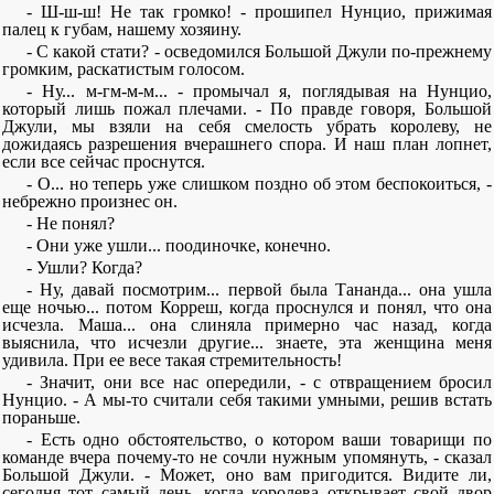
- Ш-ш-ш! Не так громко! - прошипел Нунцио, прижимая
палец к губам, нашему хозяину.
- С какой стати? - осведомился Большой Джули по-прежнему
громким, раскатистым голосом.
- Ну... м-гм-м-м... - промычал я, поглядывая на Нунцио,
который лишь пожал плечами. - По правде говоря, Большой
Джули, мы взяли на себя смелость убрать королеву, не
дожидаясь разрешения вчерашнего спора. И наш план лопнет,
если все сейчас проснутся.
- О... но теперь уже слишком поздно об этом беспокоиться, -
небрежно произнес он.
- Не понял?
- Они уже ушли... поодиночке, конечно.
- Ушли? Когда?
- Ну, давай посмотрим... первой была Тананда... она ушла
еще ночью... потом Корреш, когда проснулся и понял, что она
исчезла. Маша... она слиняла примерно час назад, когда
выяснила, что исчезли другие... знаете, эта женщина меня
удивила. При ее весе такая стремительность!
- Значит, они все нас опередили, - с отвращением бросил
Нунцио. - А мы-то считали себя такими умными, решив встать
пораньше.
- Есть одно обстоятельство, о котором ваши товарищи по
команде вчера почему-то не сочли нужным упомянуть, - сказал
Большой Джули. - Может, оно вам пригодится. Видите ли,
сегодня тот самый день, когда королева открывает свой двор