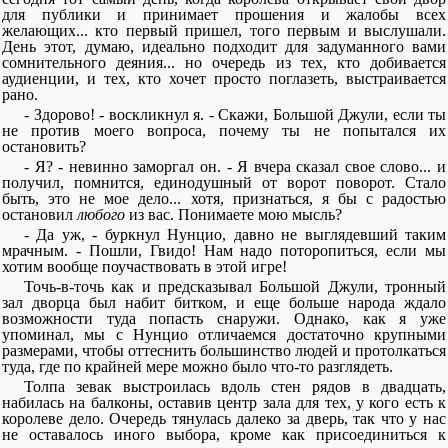
для публики и принимает прошения и жалобы всех
желающих... кто первый пришел, того первым и выслушали.
День этот, думаю, идеально подходит для задуманного вами
сомнительного деяния... но очередь из тех, кто добивается
аудиенции, и тех, кто хочет просто поглазеть, выстраивается
рано.
- Здорово! - воскликнул я. - Скажи, Большой Джули, если ты
не против моего вопроса, почему ты не попытался их
остановить?
- Я? - невинно заморгал он. - Я вчера сказал свое слово... и
получил, помнится, единодушный от ворот поворот. Стало
быть, это не мое дело... хотя, признаться, я бы с радостью
остановил
любого
из вас. Понимаете мою мысль?
- Да уж, - буркнул Нунцио, давно не выглядевший таким
мрачным. - Пошли, Гвидо! Нам надо поторопиться, если мы
хотим вообще поучаствовать в этой игре!
Точь-в-точь как и предсказывал Большой Джули, тронный
зал дворца был набит битком, и еще больше народа ждало
возможности туда попасть снаружи. Однако, как я уже
упоминал, мы с Нунцио отличаемся достаточно крупными
размерами, чтобы оттеснить большинство людей и протолкаться
туда, где по крайней мере можно было что-то разглядеть.
Толпа зевак выстроилась вдоль стен рядов в двадцать,
набилась на балконы, оставив центр зала для тех, у кого есть к
королеве дело. Очередь тянулась далеко за дверь, так что у нас
не оставалось иного выбора, кроме как присоединиться к