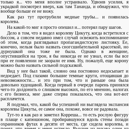
только я... что меня вполне устраивало. Удвоив усилия, я
украдкой посмотрел вверх, как там Тананда, и обнаружил, что
вообще больше ее не вижу.
Как раз тут протрубили медные трубы... и появилась
королева.
На какой-то миг я просто опешил и... потерял пару шагов.
Дело в том, что я видел королеву Цикуту, когда встретился с
боссом, а совсем недавно имел случай освежить воспоминание
об этом, когда разглядывал пропагандистскую листовку. Ее,
конечно, нельзя было назвать сногсшибательной красоткой, но
дурнушкой она тоже не была. Однако в женщине,
опустившейся на трон, я бы никогда ее не узнал, если бы все
при ее появлении не заорали ее имя. Ну, пожалуй, еще корону
можно было назвать сильной подсказкой.
Вид у нее был такой, словно она постоянно недосыпает и
недоедает. Под глазами большие темные круги, отощавшая до
невозможности... и это при том, что и раньше она была
довольно худощавой. Когда первый в очереди парень принялся
чего-то долдонить о слишком высоких, по его мнению, налогах
с его бизнеса, мне даже сперва показалось, что она вот-вот
расплачется.
Я подумал, что, какой бы успешной ни выглядела экспансия
королевы Цикуты, ее самое она, похоже, вовсе не радовала.
Тут-то я как раз и заметил Корреша... то есть рослую фигуру
в плаще с капюшоном, пробиравшуюся вдоль стены позади
охранников футах в десяти от места, где сидела королева, и
понял, что время у меня истекло. Выудив из рукава один из