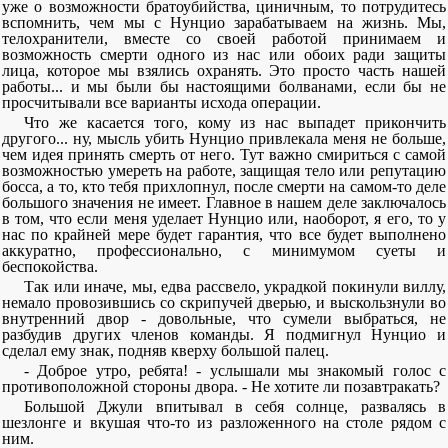
уже о возможности братоубийства, циничным, то потрудитесь
вспомнить, чем мы с Нунцио зарабатываем на жизнь. Мы,
телохранители, вместе со своей работой принимаем и
возможность смерти одного из нас или обоих ради защиты
лица, которое мы взялись охранять. Это просто часть нашей
работы... и мы были бы настоящими болванами, если бы не
просчитывали все варианты исхода операции.
Что же касается того, кому из нас выпадет прикончить
другого... ну, мысль убить Нунцио привлекала меня не больше,
чем идея принять смерть от него. Тут важно смириться с самой
возможностью умереть на работе, защищая тело или репутацию
босса, а то, кто тебя прихлопнул, после смерти на самом-то деле
большого значения не имеет. Главное в нашем деле заключалось
в том, что если меня уделает Нунцио или, наоборот, я его, то у
нас по крайней мере будет гарантия, что все будет выполнено
аккуратно, профессионально, с минимумом суеты и
беспокойства.
Так или иначе, мы, едва рассвело, украдкой покинули виллу,
немало провозившись со скрипучей дверью, и выскользнули во
внутренний двор - довольные, что сумели выбраться, не
разбудив других членов команды. Я подмигнул Нунцио и
сделал ему знак, подняв кверху большой палец.
- Доброе утро, ребята! - услышали мы знакомый голос с
противоположной стороны двора. - Не хотите ли позавтракать?
Большой Джули впитывал в себя солнце, развалясь в
шезлонге и вкушая что-то из разложенного на столе рядом с
ним.