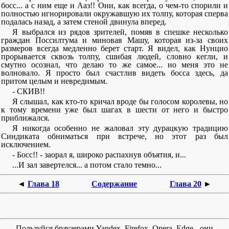
босс... а с ним еще и Ааз!! Они, как всегда, о чем-то спорили и
полностью игнорировали окружавшую их толпу, которая сперва
подалась назад, а затем стеной двинула вперед.
Я выбрался из рядов зрителей, помяв в спешке несколько
граждан Поссилтума и миновав Машу, которая из-за своих
размеров всегда медленно берет старт. Я видел, как Нунцио
прорывается сквозь толпу, сшибая людей, словно кегли, и
смутно осознал, что делаю то же самое... но меня это не
волновало. Я просто был счастлив видеть босса здесь, да
притом целым и невредимым.
- СКИВ!!
Я слышал, как кто-то кричал вроде бы голосом королевы, но
к тому времени уже был шагах в шести от него и быстро
приближался.
Я никогда особенно не жаловал эту дурацкую традицию
Синдиката обниматься при встрече, но этот раз был
исключением.
- Босс!! - заорал я, широко распахнув объятия, и...
...И зал завертелся... а потом стало темно...
◄
Глава 18
Содержание
Глава 20
►
Пользуйся браузерами Yandex, Firefox, Opera, Edge - они