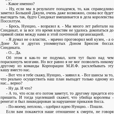
- Какое именно?
- Ну, если мы в результате попадемся, то, как справедливо
заметил Большой Джули, очень даже возможно, снова все будет
выглядеть так, будто Синдикат вмешивается в дела королевства
Поссилтум.
- Брось, Нунцио, - возразил я. - Мы много лет работали на
Синдикат, и за все это время властям не удалось докопаться до
прямой связи между нами и этой почтенной организацией.
- Я думал не о властях, - мрачно проговорил мой кузен, - а о
Доне Хо и других упомянутых Доном Брюсом боссах
Синдиката.
- О... Да.
Об этом я как-то не подумал, хотя тут было над чем
пораскинуть мозгами. Но все равно я не мог позволить никому
другому из команды Корпорации М.И.Ф. расхлебывать эту
кашу вместо нас.
- Вот что я тебе скажу, Нунцио, - заявил я. - Все шансы за то,
что реально осуществить наш план выпадет только одному из
нас... верно?
- Ну да. И что?
- А то, что если его потом заметут, то другому придется его
пришить. И тогда уцелевший скажет, что убийца королевы -
ренегат и был ликвидирован за нарушение приказов босса.
- По-моему, неплохо, - одобрил идею Нунцио. - Пошли.
Если вам покажется наше отношение к смерти, не говоря