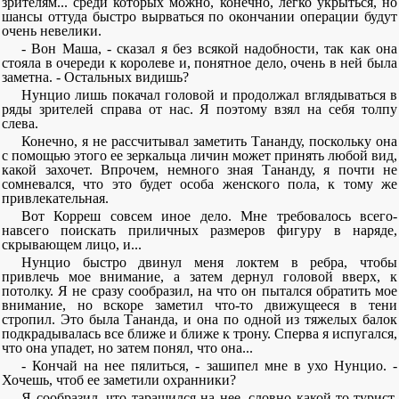
зрителям... среди которых можно, конечно, легко укрыться, но
шансы оттуда быстро вырваться по окончании операции будут
очень невелики.
- Вон Маша, - сказал я без всякой надобности, так как она
стояла в очереди к королеве и, понятное дело, очень в ней была
заметна. - Остальных видишь?
Нунцио лишь покачал головой и продолжал вглядываться в
ряды зрителей справа от нас. Я поэтому взял на себя толпу
слева.
Конечно, я не рассчитывал заметить Тананду, поскольку она
с помощью этого ее зеркальца личин может принять любой вид,
какой захочет. Впрочем, немного зная Тананду, я почти не
сомневался, что это будет особа женского пола, к тому же
привлекательная.
Вот Корреш совсем иное дело. Мне требовалось всего-
навсего поискать приличных размеров фигуру в наряде,
скрывающем лицо, и...
Нунцио быстро двинул меня локтем в ребра, чтобы
привлечь мое внимание, а затем дернул головой вверх, к
потолку. Я не сразу сообразил, на что он пытался обратить мое
внимание, но вскоре заметил что-то движущееся в тени
стропил. Это была Тананда, и она по одной из тяжелых балок
подкрадывалась все ближе и ближе к трону. Сперва я испугался,
что она упадет, но затем понял, что она...
- Кончай на нее пялиться, - зашипел мне в ухо Нунцио. -
Хочешь, чтоб ее заметили охранники?
Я сообразил, что таращился на нее, словно какой-то турист,