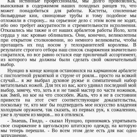
Как истинные профессионалы, мы долго провозились,
выискивая в содержимом наших походных ранцев то, что
может понадобиться для работы. Кастеты, спиленные
бильярдные кии, свинцовые трубы и тому подобное мы
отложили в сторону... на серьезное дело с этим всем не ходят,
ибо оно требует аккуратности и стремительности исполнения.
Отказались мы также и от наших арбалетов работы Йоло, хотя
сердца у нас кровью обливались. Они, конечно, великолепны
при открытом столкновении, но немного великоваты, чтобы
протащить их под носом у телохранителей королевы. В
результате строгого отбора наш список снаряжения значительно
сократился, но все равно остался еще приличный ассортимент,
из которого мы должны были сделать свой окончательный
выбор.
Нунцио в конце концов остановился на карманном арбалете
с пистолетной рукояткой и струне от рояля... просто на всякий
случай... я же выбрал духовое ружье и симпатичный набор
метательных ножей. Для тех из вас, кого удивил последний мой
выбор, замечу, что, хоть я и не такой мастер по части ножиков,
как Змей, но кое на что способен. Жаль, что я не в состоянии
привести на этот счет соответствующие доказательства,
поскольку те, кто мог бы подтвердить мое искусство владения
холодным оружием, так сказать, из первых рук, к сожалению,
уже в лучшем из миров... но я отвлекся.
- Знаешь, Гвидо, - сказал Нунцио, принимаясь упрятывать
свое снаряжение в щегольскую штатскую одежду, на которую
мы теперь перешли. - Во всем этом деле есть для нас одно
затруднение.