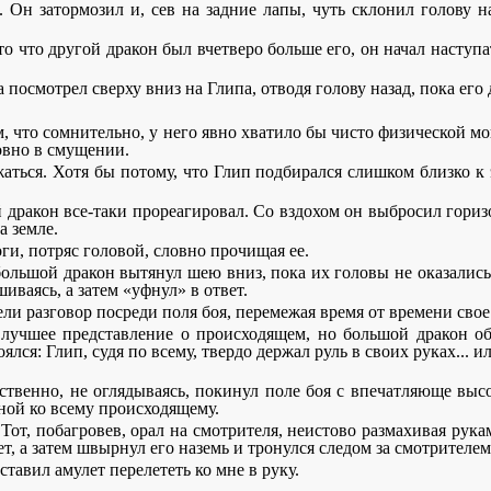
 Он затормозил и, сев на задние лапы, чуть склонил голову 
о что другой дракон был вчетверо больше его, он начал наступа
 посмотрел сверху вниз на Глипа, отводя голову назад, пока ег
м, что сомнительно, у него явно хватило бы чисто физической 
ловно в смущении.
жаться. Хотя бы потому, что Глип подбирался слишком близко к 
й дракон все-таки прореагировал. Со вздохом он выбросил гориз
а земле.
ги, потряс головой, словно прочищая ее.
ольшой дракон вытянул шею вниз, пока их головы не оказались с
иваясь, а затем «уфнул» в ответ.
ли разговор посреди поля боя, перемежая время от времени сво
лучшее представление о происходящем, но большой дракон об
я: Глип, судя по всему, твердо держал руль в своих руках... или
ственно, не оглядываясь, покинул поле боя с впечатляюще вы
иной ко всему происходящему.
от, побагровев, орал на смотрителя, неистово размахивая рукам
т, а затем швырнул его наземь и тронулся следом за смотрителем
тавил амулет перелететь ко мне в руку.