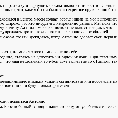
ь на разведку и вернулись с озадачивающей новостью. Солдаты
лишь то, что, каким бы ни было это секретное оружие, оно было
аходился в центре массы солдат, горгул никак не мог выполнить
ько широко, что кто-нибудь его непременно увидит. Мы пока что
му личину Ааза или мою, его появление выдаст тот факт, что на
предупреждать противника о потенциале наших способностей.
с Аазом стояли, дожидаясь, когда Антонио сделает свой первый
прости, но мне от этого немного не по себе.
людение, стараясь не упустить ни одной мелочи. Единственным
л, что наш неуловимый голубой друг гуляет где-то с Глипом, так
ть.
е предпринимало никаких усилий организовать или вооружить их
олкновении они будут только зрителями.
зволил появиться Антонио.
 Бросив беглый взгляд в нашу сторону, он улыбнулся и весело