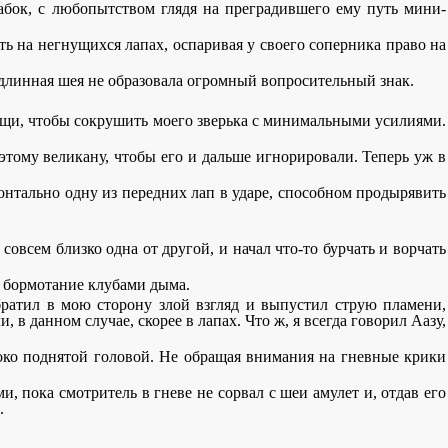
набок, с любопытством глядя на преградившего ему путь мини-
ть на негнущихся лапах, оспаривая у своего соперника право на
о длинная шея не образовала огромный вопросительный знак.
мощи, чтобы сокрушить моего зверька с минимальными усилиями.
этому великану, чтобы его и дальше игнорировали. Теперь уж в
онтально одну из передних лап в ударе, способном продырявить
овсем близко одна от другой, и начал что-то бурчать и ворчать
е бормотание клубами дыма.
ратил в мою сторону злой взгляд и выпустил струю пламени,
, в данном случае, скорее в лапах. Что ж, я всегда говорил Аазу,
соко поднятой головой. Не обращая внимания на гневные крики
и, пока смотритель в гневе не сорвал с шеи амулет и, отдав его
.