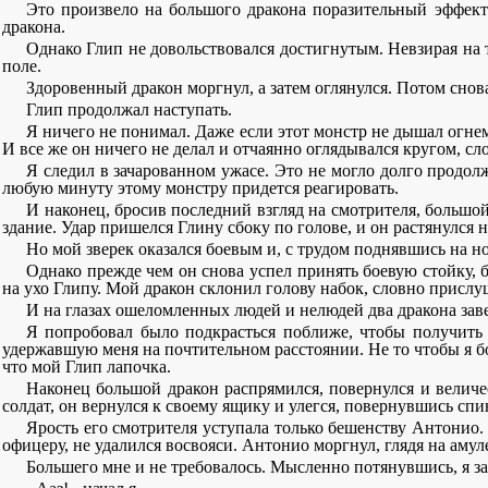
Это произвело на большого дракона поразительный эффект.
дракона.
Однако Глип не довольствовался достигнутым. Невзирая на т
поле.
Здоровенный дракон моргнул, а затем оглянулся. Потом снова
Глип продолжал наступать.
Я ничего не понимал. Даже если этот монстр не дышал огне
И все же он ничего не делал и отчаянно оглядывался кругом, с
Я следил в зачарованном ужасе. Это не могло долго продол
любую минуту этому монстру придется реагировать.
И наконец, бросив последний взгляд на смотрителя, большо
здание. Удар пришелся Глину сбоку по голове, и он растянулся н
Но мой зверек оказался боевым и, с трудом поднявшись на но
Однако прежде чем он снова успел принять боевую стойку, б
на ухо Глипу. Мой дракон склонил голову набок, словно прислуш
И на глазах ошеломленных людей и нелюдей два дракона заве
Я попробовал было подкрасться поближе, чтобы получить 
удержавшую меня на почтительном расстоянии. Не то чтобы я боялс
что мой Глип лапочка.
Наконец большой дракон распрямился, повернулся и величе
солдат, он вернулся к своему ящику и улегся, повернувшись сп
Ярость его смотрителя уступала только бешенству Антонио. Т
офицеру, не удалился восвояси. Антонио моргнул, глядя на амуле
Большего мне и не требовалось. Мысленно потянувшись, я зас