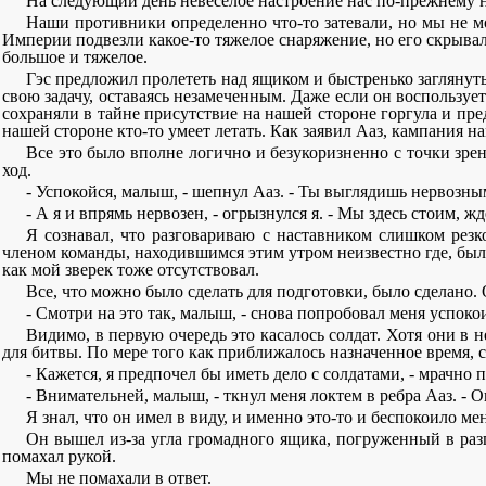
На следующий день невеселое настроение нас по-прежнему н
Наши противники определенно что-то затевали, но мы не м
Империи подвезли какое-то тяжелое снаряжение, но его скрывал
большое и тяжелое.
Гэс предложил пролететь над ящиком и быстренько заглянуть
свою задачу, оставаясь незамеченным. Даже если он воспользуе
сохраняли в тайне присутствие на нашей стороне горгула и пре
нашей стороне кто-то умеет летать. Как заявил Ааз, кампания 
Все это было вполне логично и безукоризненно с точки зре
ход.
- Успокойся, малыш, - шепнул Ааз. - Ты выглядишь нервозны
- А я и впрямь нервозен, - огрызнулся я. - Мы здесь стоим, ж
Я сознавал, что разговариваю с наставником слишком резк
членом команды, находившимся этим утром неизвестно где, был г
как мой зверек тоже отсутствовал.
Все, что можно было сделать для подготовки, было сделано
- Смотри на это так, малыш, - снова попробовал меня успокои
Видимо, в первую очередь это касалось солдат. Хотя они в
для битвы. По мере того как приближалось назначенное время, 
- Кажется, я предпочел бы иметь дело с солдатами, - мрачно п
- Внимательней, малыш, - ткнул меня локтем в ребра Ааз. - О
Я знал, что он имел в виду, и именно это-то и беспокоило м
Он вышел из-за угла громадного ящика, погруженный в раз
помахал рукой.
Мы не помахали в ответ.