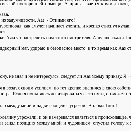
 всякой посторонней помощи. А привязывается к вам дракон, к
кава.
я из задумчивости, Ааз. - Отними его!
вствовал, как амулет начинает улетать, и крепко стиснул кулак,
ает.
ажи Аяксу подстрелить нам этого смотрителя. А лучше скажи Гэ
идворный маг, удираю в безопасное место, в то время как Ааз ст
у, не зная и не интересуясь, следует ли Ааз моему приказу. Я -
я в воздух своим усилием, но тот крепко вцепился в свою собст
стра. Если я попытаюсь левитироваться с его пути, он может поп
тало между мной и надвигающейся угрозой. Это был Глип!
озяину угрожали, и он намеревался ввязаться в происходящее, ч
 занял позицию между мной и чудовищем, опустил голову к зем