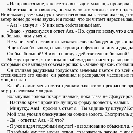
- Не нравится мне, как все это выглядит, малыш, - проворчал 
Мне тоже не нравилось, но мы мало что могли с этим подела
Незнакомец взмахом руки велел нескольким глазевшим солдатам 
ветер донес до меня звуки, и я понял, что он читает нараспев за
- Ааз! - ахнул я. - У них есть собственный маг.
- Знаю, - усмехнулся в ответ Ааз. - Но, судя по всему, что 
не больше, чем у меня.
Не успел мой наставник высказать свое наблюдение до конца
Ящик был большим, свыше тридцати футов в длину и двадцати 
Он был большой! Я имею в виду - действительно большой!
Между прочим, я никогда не заблуждался насчет размеров Г
которыми он выглядел совсем крошкой. Однако дракон, стоявший
Он отливал радужным голубовато-зеленым цветом по всей с
стеснявшего его ящика, он разминал и расправлял массивные 
мощных лап.
Какой-то миг меня почти целиком захватило прекрасное зре
внутри ледяным холодом.
Большущая голова поворачивалась, пока глаза не сфокусирова
- Настало время проявить лучшую форму доблести, малыш, - п
- Минутку, Ааз! - бросил в ответ я. - Ты видишь ту штуку? 
Мой глаз уловил блеснувшее на солнце золото. Смотритель др
- Да! - ответил Ааз. - И что?
- Я уже видел подобный амулет! - взволнованно объяснил я. 
Подобный амулет носил девол, содержатель загона с драк