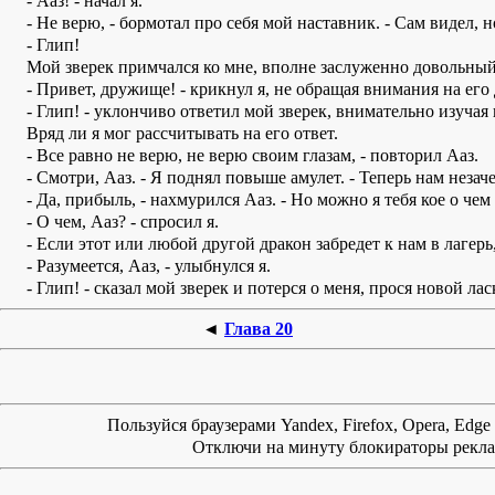
- Ааз! - начал я.
- Не верю, - бормотал про себя мой наставник. - Сам видел, н
- Глип!
Мой зверек примчался ко мне, вполне заслуженно довольный
- Привет, дружище! - крикнул я, не обращая внимания на его
- Глип! - уклончиво ответил мой зверек, внимательно изуча
Вряд ли я мог рассчитывать на его ответ.
- Все равно не верю, не верю своим глазам, - повторил Ааз.
- Смотри, Ааз. - Я поднял повыше амулет. - Теперь нам незач
- Да, прибыль, - нахмурился Ааз. - Но можно я тебя кое о че
- О чем, Ааз? - спросил я.
- Если этот или любой другой дракон забредет к нам в лагерь
- Разумеется, Ааз, - улыбнулся я.
- Глип! - сказал мой зверек и потерся о меня, прося новой ла
◄
Глава 20
Пользуйся браузерами Yandex, Firefox, Opera, Edg
Отключи на минуту блокираторы реклам