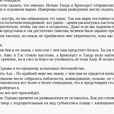
е покидало.
огли сказать, что именно. Ночью Танда и Брокхерст отправилис
и в огромном ящике. Наверняка наши разведчики могли сказать 
 внутрь, но мы забраковали эту идею. Так как ящик постоянно н
тся полотном-невидимкой, все равно - армия раскинулась настол
дпочитали, чтобы так оно и оставалось. Даже если мы наденем е
нам предстояла и так достаточно тяжелая; незачем было заранее 
ния тактики, но никак не прибавляло мне уверенности, пока мы 
м.
дем боя и не знаем, с кем или с чем нам предстоит биться. Ты уж 
о. Аякс и Гэс стояли наготове, а Брокхерст и Танда вели наб
ремлин, но я счел за благо не упоминать об этом Аазу. Я полага
. Однако я по-прежнему испытывал беспокойство.
ть Ааз. - По крайней мере мы знаем, с чем нам не придется воева
 немалом числе собрались поблизости, командование, похоже, н
становилось все более и более очевидным, что в предстоящем ст
робурчал я.
но вот-вот произойдет.
еня. Однако времени на размышления не оставалось. Как раз сои
говор с подозрительным на вид субъектом в плаще с капюшоном.