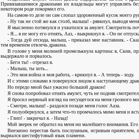
Привязавшимися драконами их владельцы могут управлять без
некотором роде покормил его.
На самом-то деле он сам слопал здоровенный кусок моего ру
- Ну так не стой же как столб, малыш! - рявкнул, выводя мен
Я мысленно потянулся и ухватился за амулет. Смотритель почу
- Я... я не могу его отнять, Ааз, - выкрикнул я. - Он не отпуск
- Тогда дуй отсюда, малыш, - приказал мне наставник. - Ск
тем временем отвлечь дракона.
В голове у меня молнией промелькнула картина: я, Скив, пр
выдержало и порвалось.
- Беги ты! - отрезал я.
- Малыш, ты хоть...
- Это моя война и моя работа, - крикнул я. - А теперь - ходу.
И с этими словами я повернулся лицом к наступающему дракон
Но передо мной был ужасно большой дракон!
Я снова попробовал отнять амулет, чуть не подняв смотрител
Я бросил нервный взгляд на несущегося на меня грозного мон
- Смотри, малыш! - раздался позади меня голос Ааза.
Я полуобернулся, а затем что-то промчалось мимо меня и вс
- Глип! - закричал я. - Назад!
Мой зверек не обратил на меня ни малейшего внимания. Его х
Внезапно перестав быть послушным, игривым приятелем, он
вырвался шестифутовый язык пламени.