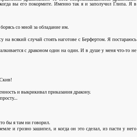
огда вы его покормите. Именно так я и заполучил Глипа. Я в
 борясь со мной за обладание им.
су на всякий случай стоять наготове с Берфертом. Я постараюсь
алкивается с драконом один на один. И в душе у меня что-то не
 Скив!
венность и выкрикивал приказания дракону.
росту...
то бы я там ни говорил.
ле и грозно зашипел, и когда он это сделал, из пасти у него