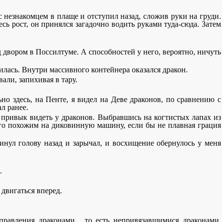
с незнакомцем в плаще и отступил назад, сложив руки на груди.
сь рост, он принялся загадочно водить руками туда-сюда. Затем
ед двором в Поссилтуме. А способностей у него, вероятно, ничуть
илась. Внутри массивного контейнера оказался дракон.
али, запихивая в тару.
но здесь, на Пенте, я видел на Деве драконов, по сравнению с
л ранее.
 привык видеть у драконов. Выбравшись на когтистых лапах из
его похожим на диковинную машину, если бы не плавная грация
кинул голову назад и зарычал, и восхищение обернулось у меня
.
 двигаться вперед.
правления драконами... то есть непривязавшимися драконами.