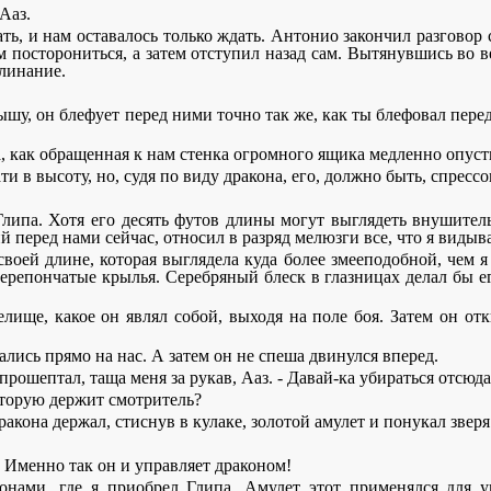
Ааз.
ть, и нам оставалось только ждать. Антонио закончил разговор 
посторониться, а затем отступил назад сам. Вытянувшись во ве
клинание.
я слышу, он блефует перед ними точно так же, как ты блефовал пер
, как обращенная к нам стенка огромного ящика медленно опуст
в высоту, но, судя по виду дракона, его, должно быть, спрессов
липа. Хотя его десять футов длины могут выглядеть внушитель
 перед нами сейчас, относил в разряд мелюзги все, что я видыва
воей длине, которая выглядела куда более змееподобной, чем я
перепончатые крылья. Серебряный блеск в глазницах делал бы 
лище, какое он являл собой, выходя на поле боя. Затем он от
лись прямо на нас. А затем он не спеша двинулся вперед.
рошептал, таща меня за рукав, Ааз. - Давай-ка убираться отсюда
Которую держит смотритель?
акона держал, стиснув в кулаке, золотой амулет и понукал зверя
- Именно так он и управляет драконом!
онами, где я приобрел Глипа. Амулет этот применялся для у