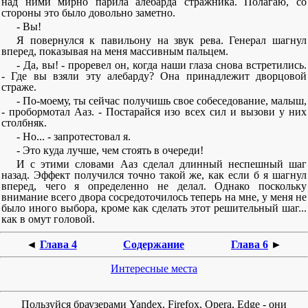
над ними мирно парила алебарда стражника. Полагаю, со
стороны это было довольно заметно.
- Вы!
Я повернулся к павильону на звук рева. Генерал шагнул
вперед, показывая на меня массивным пальцем.
- Да, вы! - проревел он, когда наши глаза снова встретились.
- Где вы взяли эту алебарду? Она принадлежит дворцовой
страже.
- По-моему, ты сейчас получишь свое собеседование, малыш,
- пробормотал Ааз. - Постарайся изо всех сил и вызови у них
столбняк.
- Но... - запротестовал я.
- Это куда лучше, чем стоять в очереди!
И с этими словами Ааз сделал длинный неспешный шаг
назад. Эффект получился точно такой же, как если б я шагнул
вперед, чего я определенно не делал. Однако поскольку
внимание всего двора сосредоточилось теперь на мне, у меня не
было иного выбора, кроме как сделать этот решительный шаг...
как в омут головой.
◄
Глава 4
Содержание
Глава 6
►
Интересные места
Пользуйся браузерами Yandex, Firefox, Opera, Edge - они