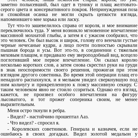
заметно полысевший, был одет в тунику и плащ желтовато-
серого цвета и консервативного покроя. Непринужденная поза
и спокойная осанка не могли скрыть цепкости взгляда,
напомнившего мне хорька или ласку.
Тут что-то зашевелилось справа от короля, и мое внимание
переключилось туда. У меня возникло мгновенное впечатление
массивной мохнатой глыбы, а затем я с ужасом сообразил, что
это человек. Он был высок и широк, голову его венчали густые
черные нечесаные кудри, а лицо почти полностью скрывали
пышная борода и усы. Вот это-то, в соединении с тяжелым
меховым плащом, и придавало ему звероподобный вид, всецело
поглотивший мое первое впечатление. Он сказал королю
несколько коротких слов, а затем снова скрестил руки на груди
в знак неоспоримости своего решения, прожигая при этом
взглядом другого советника. Во время этой операции плащ его
ненадолго распахнулся, и я мельком увидел сверкнувшую под
ним кольчугу и прикрепленную к поясу массивную секиру. С
таким человеком явно не стоило ссориться. Однако его взгляд,
кажется, не произвел особого впечатления на фигуру
лысоватого, и тот прожег соперника своим, не менее
выразительным.
Меня остро ткнули в ребра.
- Видел? - настойчиво прошептал Ааз.
- Что видел? - спросил я.
- Королевских советников. Генерала и казначея, если не
ошибаюсь в своих догадках. Видел золотой медальон у