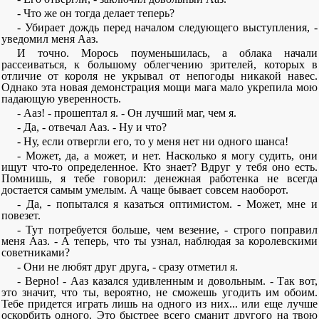
- Что же он тогда делает теперь?
- Убирает дождь перед началом следующего выступления, -
уведомил меня Ааз.
И точно. Морось поуменьшилась, а облака начали
рассеиваться, к большому облегчению зрителей, которых в
отличие от короля не укрывал от непогоды никакой навес.
Однако эта новая демонстрация мощи мага мало укрепила мою
падающую уверенность.
- Ааз! - прошептал я. - Он лучший маг, чем я.
- Да, - отвечал Ааз. - Ну и что?
- Ну, если отвергли его, то у меня нет ни одного шанса!
- Может, да, а может, и нет. Насколько я могу судить, они
ищут что-то определенное. Кто знает? Вдруг у тебя оно есть.
Помнишь, я тебе говорил: денежная работенка не всегда
достается самым умелым. А чаще бывает совсем наоборот.
- Да, - попытался я казаться оптимистом. - Может, мне и
повезет.
- Тут потребуется больше, чем везение, - строго поправил
меня Ааз. - А теперь, что ты узнал, наблюдая за королевскими
советниками?
- Они не любят друг друга, - сразу отметил я.
- Верно! - Ааз казался удивленным и довольным. - Так вот,
это значит, что ты, вероятно, не сможешь угодить им обоим.
Тебе придется играть лишь на одного из них... или еще лучше
оскорбить одного. Это быстрее всего сманит другого на твою