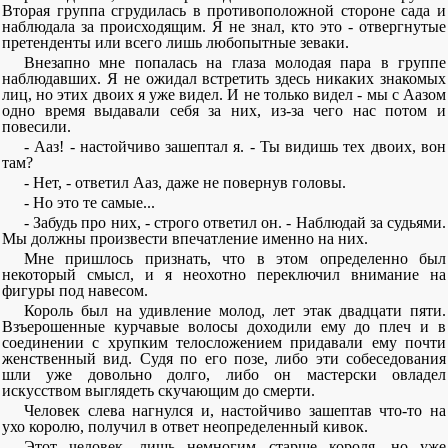
Вторая группа сгрудилась в противоположной стороне сада и
наблюдала за происходящим. Я не знал, кто это - отвергнутые
претенденты или всего лишь любопытные зеваки.
Внезапно мне попалась на глаза молодая пара в группе
наблюдавших. Я не ожидал встретить здесь никаких знакомых
лиц, но этих двоих я уже видел. И не только видел - мы с Аазом
одно время выдавали себя за них, из-за чего нас потом и
повесили.
- Ааз! - настойчиво зашептал я. - Ты видишь тех двоих, вон
там?
- Нет, - ответил Ааз, даже не повернув головы.
- Но это те самые...
- Забудь про них, - строго ответил он. - Наблюдай за судьями.
Мы должны произвести впечатление именно на них.
Мне пришлось признать, что в этом определенно был
некоторый смысл, и я неохотно переключил внимание на
фигуры под навесом.
Король был на удивление молод, лет этак двадцати пяти.
Взъерошенные курчавые волосы доходили ему до плеч и в
соединении с хрупким телосложением придавали ему почти
женственный вид. Судя по его позе, либо эти собеседования
шли уже довольно долго, либо он мастерски овладел
искусством выглядеть скучающим до смерти.
Человек слева нагнулся и, настойчиво зашептав что-то на
ухо королю, получил в ответ неопределенный кивок.
Этот человек, лишь немногим старше короля, но уже