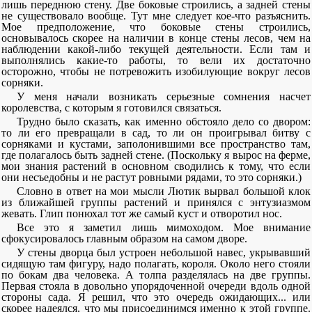
лишь переднюю стену. Две боковые строились, а задней стены
не существовало вообще. Тут мне следует кое-что разъяснить.
Мое предположение, что боковые стены строились,
основывалось скорее на наличии в конце стены лесов, чем на
наблюдении какой-либо текущей деятельности. Если там и
выполнялись какие-то работы, то вели их достаточно
осторожно, чтобы не потревожить изобилующие вокруг лесов
сорняки.
У меня начали возникать серьезные сомнения насчет
королевства, с которым я готовился связаться.
Трудно было сказать, как именно обстояло дело со двором:
то ли его превращали в сад, то ли он проигрывал битву с
сорняками и кустами, заполонившими все пространство там,
где полагалось быть задней стене. (Поскольку я вырос на ферме,
мои знания растений в основном сводились к тому, что если
они несъедобны и не растут ровными рядами, то это сорняки.)
Словно в ответ на мои мысли Лютик вырвал большой клок
из ближайшей группы растений и принялся с энтузиазмом
жевать. Глип понюхал тот же самый куст и отворотил нос.
Все это я заметил лишь мимоходом. Мое внимание
сфокусировалось главным образом на самом дворе.
У стены дворца был устроен небольшой навес, укрывавший
сидящую там фигуру, надо полагать, короля. Около него стояли
по бокам два человека. А толпа разделялась на две группы.
Первая стояла в довольно упорядоченной очереди вдоль одной
стороны сада. Я решил, что это очередь ожидающих... или
скорее надеялся, что мы присоединимся именно к этой группе.