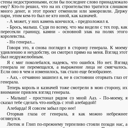
стены недостроенными, если бы последнее слово принадлежало
ему? Кто-то решил, что на их строительство тратится слишком
много денег, и этот проект отменили или заморозили. Держу
пари, этим кем-то был не кто иной, как казначей.
- А может, у них камень кончился, - предположил я.
- Брось, малыш. Судя по всему, что мы видели с тех пор, как
пересекли границу, камни - основной злак на полях этого
королевства.
- Но генерал...
Говоря это, я снова поглядел в сторону генерала. К моему
удивлению и неудобству, он смотрел прямо на меня. Взгляд этот
был недружелюбным.
Я с миг поколебался, надеясь, что ошибся. Но нет. Взгляд
генерала не перемещался, а выражение лица не смягчалось.
Если оно в чем и изменилось, так стало еще безобразнее.
- Ааз, - отчаянно зашипел я, не в состоянии оторвать глаз от
генерала.
Теперь король и казначей тоже смотрели в мою сторону, их
внимание привлек взгляд генерала.
- Малыш! - простонал рядом со мной Ааз. - По-моему, я
сказал тебе сделать что-нибудь с этой алебардой!
Алебарда! Я совсем забыл про нее!
Оторвав глаза от генерала, я как можно небрежнее
оглянулся.
Лютик и Глип по-прежнему терпеливо стояли позади нас, а