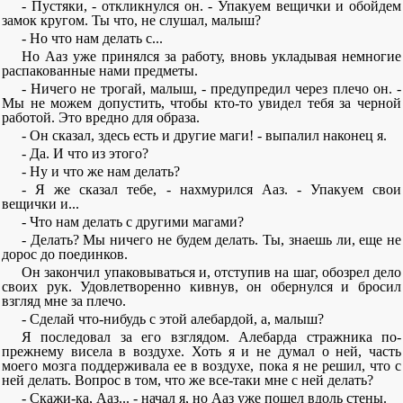
- Пустяки, - откликнулся он. - Упакуем вещички и обойдем
замок кругом. Ты что, не слушал, малыш?
- Но что нам делать с...
Но Ааз уже принялся за работу, вновь укладывая немногие
распакованные нами предметы.
- Ничего не трогай, малыш, - предупредил через плечо он. -
Мы не можем допустить, чтобы кто-то увидел тебя за черной
работой. Это вредно для образа.
- Он сказал, здесь есть и другие маги! - выпалил наконец я.
- Да. И что из этого?
- Ну и что же нам делать?
- Я же сказал тебе, - нахмурился Ааз. - Упакуем свои
вещички и...
- Что нам делать с другими магами?
- Делать? Мы ничего не будем делать. Ты, знаешь ли, еще не
дорос до поединков.
Он закончил упаковываться и, отступив на шаг, обозрел дело
своих рук. Удовлетворенно кивнув, он обернулся и бросил
взгляд мне за плечо.
- Сделай что-нибудь с этой алебардой, а, малыш?
Я последовал за его взглядом. Алебарда стражника по-
прежнему висела в воздухе. Хоть я и не думал о ней, часть
моего мозга поддерживала ее в воздухе, пока я не решил, что с
ней делать. Вопрос в том, что же все-таки мне с ней делать?
- Скажи-ка, Ааз... - начал я, но Ааз уже пошел вдоль стены.