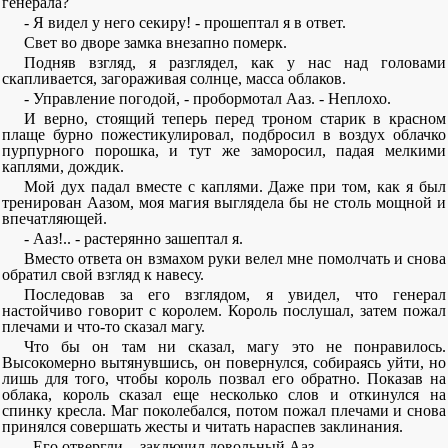
генерала?
- Я видел у него секиру! - прошептал я в ответ.
Свет во дворе замка внезапно померк.
Подняв взгляд, я разглядел, как у нас над головами
скапливается, загораживая солнце, масса облаков.
- Управление погодой, - пробормотал Ааз. - Неплохо.
И верно, стоящий теперь перед троном старик в красном
плаще бурно пожестикулировал, подбросил в воздух облачко
пурпурного порошка, и тут же заморосил, падая мелкими
каплями, дождик.
Мой дух падал вместе с каплями. Даже при том, как я был
тренирован Аазом, моя магия выглядела бы не столь мощной и
впечатляющей.
- Ааз!.. - растерянно зашептал я.
Вместо ответа он взмахом руки велел мне помолчать и снова
обратил свой взгляд к навесу.
Последовав за его взглядом, я увидел, что генерал
настойчиво говорит с королем. Король послушал, затем пожал
плечами и что-то сказал магу.
Что бы он там ни сказал, магу это не понравилось.
Высокомерно вытянувшись, он повернулся, собираясь уйти, но
лишь для того, чтобы король позвал его обратно. Показав на
облака, король сказал еще несколько слов и откинулся на
спинку кресла. Маг поколебался, потом пожал плечами и снова
принялся совершать жесты и читать нараспев заклинания.
- Его отвергли, - заключил довольный Ааз.