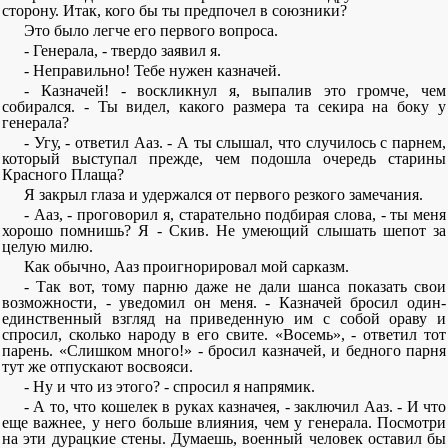
сторону. Итак, кого бы ты предпочел в союзники?
Это было легче его первого вопроса.
- Генерала, - твердо заявил я.
- Неправильно! Тебе нужен казначей.
- Казначей! - воскликнул я, выпалив это громче, чем
собирался. - Ты видел, какого размера та секира на боку у
генерала?
- Угу, - ответил Ааз. - А ты слышал, что случилось с парнем,
который выступал прежде, чем подошла очередь старины
Красного Плаща?
Я закрыл глаза и удержался от первого резкого замечания.
- Ааз, - проговорил я, старательно подбирая слова, - ты меня
хорошо помнишь? Я - Скив. Не умеющий слышать шепот за
целую милю.
Как обычно, Ааз проигнорировал мой сарказм.
- Так вот, тому парню даже не дали шанса показать свои
возможности, - уведомил он меня. - Казначей бросил один-
единственный взгляд на приведенную им с собой ораву и
спросил, сколько народу в его свите. «Восемь», - ответил тот
парень. «Слишком много!» - бросил казначей, и бедного парня
тут же отпускают восвояси.
- Ну и что из этого? - спросил я напрямик.
- А то, что кошелек в руках казначея, - заключил Ааз. - И что
еще важнее, у него больше влияния, чем у генерала. Посмотри
на эти дурацкие стены. Думаешь, военный человек оставил бы