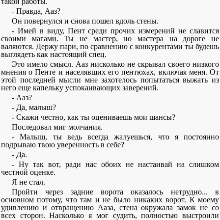
такой работы.
- Правда, Ааз?
Он повернулся и снова пошел вдоль стены.
- Имей в виду, Пент среди прочих измерений не славится
своими магами. Ты не мастер, но мастера на дороге не
валяются. Держу пари, по сравнению с конкурентами ты будешь
выглядеть как настоящий спец.
Это имело смысл. Ааз нисколько не скрывал своего низкого
мнения о Пенте и населявших его пентюхах, включая меня. От
этой последней мысли мне захотелось попытаться выжать из
него еще капельку успокаивающих заверений.
- Ааз?
- Да, малыш?
- Скажи честно, как ты оцениваешь мои шансы?
Последовал миг молчания.
- Малыш, ты ведь всегда жалуешься, что я постоянно
подрываю твою уверенность в себе?
- Да.
- Ну так вот, ради нас обоих не настаивай на слишком
честной оценке.
Я не стал.
Пройти через задние ворота оказалось нетрудно... в
основном потому, что там и не было никаких ворот. К моему
удивлению и отвращению Ааза, стена окружала замок не со
всех сторон. Насколько я мог судить, полностью выстроили