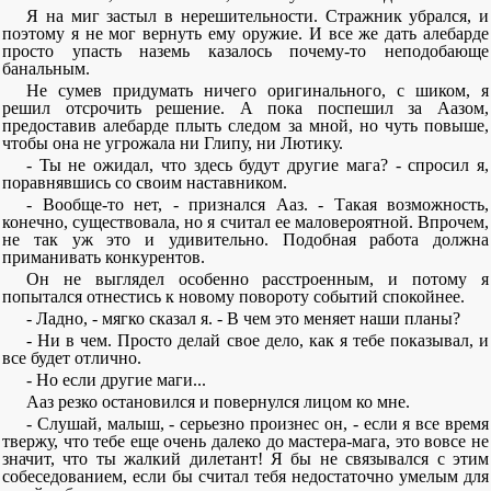
Я на миг застыл в нерешительности. Стражник убрался, и
поэтому я не мог вернуть ему оружие. И все же дать алебарде
просто упасть наземь казалось почему-то неподобающе
банальным.
Не сумев придумать ничего оригинального, с шиком, я
решил отсрочить решение. А пока поспешил за Аазом,
предоставив алебарде плыть следом за мной, но чуть повыше,
чтобы она не угрожала ни Глипу, ни Лютику.
- Ты не ожидал, что здесь будут другие мага? - спросил я,
поравнявшись со своим наставником.
- Вообще-то нет, - признался Ааз. - Такая возможность,
конечно, существовала, но я считал ее маловероятной. Впрочем,
не так уж это и удивительно. Подобная работа должна
приманивать конкурентов.
Он не выглядел особенно расстроенным, и потому я
попытался отнестись к новому повороту событий спокойнее.
- Ладно, - мягко сказал я. - В чем это меняет наши планы?
- Ни в чем. Просто делай свое дело, как я тебе показывал, и
все будет отлично.
- Но если другие маги...
Ааз резко остановился и повернулся лицом ко мне.
- Слушай, малыш, - серьезно произнес он, - если я все время
твержу, что тебе еще очень далеко до мастера-мага, это вовсе не
значит, что ты жалкий дилетант! Я бы не связывался с этим
собеседованием, если бы считал тебя недостаточно умелым для