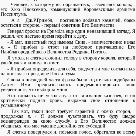
- Человек, к которому вы обращаетесь, - вмешался король, -
это Хью Плохсекир, командующий Королевскими армиями
Поссилтума.
- А я - Дж.Р.Гримбл, - поспешно добавил казначей, боясь
остаться в стороне, - первый советник Его Величества.
Генерал бросил на Гримбла еще один ненавидящий взгляд. Я
решил, что настало время перейти к делу.
- Я маг, известный под именем Скив, - величественно начал
я. - Я прибыл в ответ на любезное приглашение Его
Наиблагороднейшего Величества Родрика Пятого.
Я умолк и слегка склонил голову в сторону короля, который
улыбнулся и кивнул в ответ.
- Я прибыл определить для себя, следует ли мне согласиться
на пост мага при дворе Поссилтума.
Слова в последней части фразы были тщательно подобраны
Аазом. Ими предназначалось продемонстрировать мою
уверенность, что выбор за мной.
Эта тонкость не ускользнула от внимания казначея, и он
критически поднял бровь, выражая свое отношение к
услышанному.
- Так вот, такой пост требует гарантий с обеих сторон, -
продолжал я. - Я должен чувствовать, что буду щедро
вознагражден за свою службу, а Его Величество должен
убедиться, что мое умение достойно его субсидий.
Я слегка повернулся и, повысив голос, обратился ко всему