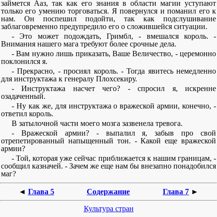
займется Ааз, так как его знания в области магии уступают
только его умению торговаться. Я повернулся и поманил его к
нам. Он поспешил подойти, так как подслушивание
заблаговременно предупредило его о сложившейся ситуации.
- Это может подождать, Гримбл, - вмешался король. -
Внимания нашего мага требуют более срочные дела.
- Вам нужно лишь приказать, Ваше Величество, - церемонно
поклонился я.
- Прекрасно, - просиял король. - Тогда явитесь немедленно
для инструктажа к генералу Плохсекиру.
- Инструктажа насчет чего? - спросил я, искренне
озадаченный.
- Ну как же, для инструктажа о вражеской армии, конечно, -
ответил король.
В затылочной части моего мозга зазвенела тревога.
- Вражеской армии? - выпалил я, забыв про свой
отрепетированный напыщенный тон. - Какой еще вражеской
армии?
- Той, которая уже сейчас приближается к нашим границам, -
сообщил казначей. - Зачем же еще нам бы внезапно понадобился
маг?
◄
Глава 5
Содержание
Глава 7
►
Культура стран