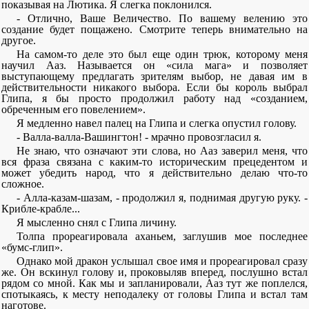
показывая на Лютика. Я слегка поклонился.
- Отлично, Ваше Величество. По вашему велению это
создание будет пощажено. Смотрите теперь внимательно на
другое.
На самом-то деле это был еще один трюк, которому меня
научил Ааз. Называется он «сила мага» и позволяет
выступающему предлагать зрителям выбор, не давая им в
действительности никакого выбора. Если бы король выбрал
Глипа, я бы просто продолжил работу над «созданием,
обреченным его повелением».
Я медленно навел палец на Глипа и слегка опустил голову.
- Валла-валла-Вашингтон! - мрачно провозгласил я.
Не знаю, что означают эти слова, но Ааз заверил меня, что
вся фраза связана с каким-то историческим прецедентом и
может убедить народ, что я действительно делаю что-то
сложное.
- Алла-казам-шазам, - продолжил я, поднимая другую руку. -
Крибле-крабле...
Я мысленно снял с Глипа личину.
Толпа прореагировала аханьем, заглушив мое последнее
«бумс-глип».
Однако мой дракон услышал свое имя и прореагировал сразу
же. Он вскинул голову и, проковыляв вперед, послушно встал
рядом со мной. Как мы и запланировали, Ааз тут же поплелся,
спотыкаясь, к месту неподалеку от головы Глипа и встал там
наготове.