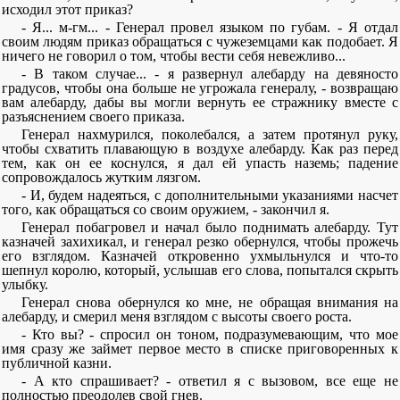
исходил этот приказ?
- Я... м-гм... - Генерал провел языком по губам. - Я отдал
своим людям приказ обращаться с чужеземцами как подобает. Я
ничего не говорил о том, чтобы вести себя невежливо...
- В таком случае... - я развернул алебарду на девяносто
градусов, чтобы она больше не угрожала генералу, - возвращаю
вам алебарду, дабы вы могли вернуть ее стражнику вместе с
разъяснением своего приказа.
Генерал нахмурился, поколебался, а затем протянул руку,
чтобы схватить плавающую в воздухе алебарду. Как раз перед
тем, как он ее коснулся, я дал ей упасть наземь; падение
сопровождалось жутким лязгом.
- И, будем надеяться, с дополнительными указаниями насчет
того, как обращаться со своим оружием, - закончил я.
Генерал побагровел и начал было поднимать алебарду. Тут
казначей захихикал, и генерал резко обернулся, чтобы прожечь
его взглядом. Казначей откровенно ухмыльнулся и что-то
шепнул королю, который, услышав его слова, попытался скрыть
улыбку.
Генерал снова обернулся ко мне, не обращая внимания на
алебарду, и смерил меня взглядом с высоты своего роста.
- Кто вы? - спросил он тоном, подразумевающим, что мое
имя сразу же займет первое место в списке приговоренных к
публичной казни.
- А кто спрашивает? - ответил я с вызовом, все еще не
полностью преодолев свой гнев.