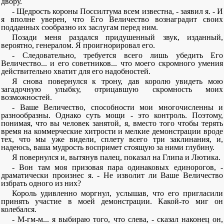
двору.
- Щедрость короны Поссилтума всем известна, - заявил я. - И
я вполне уверен, что Его Величество вознаградит своих
подданных сообразно их заслугам перед ним.
Позади меня раздался придушенный звук, изданный,
вероятно, генералом. Я проигнорировал его.
- Следовательно, требуется всего лишь убедить Его
Величество... и его советников... что моего скромного умения
действительно хватит для его надобностей.
Я снова повернулся к трону, дав королю увидеть мою
загадочную улыбку, отрицавшую скромность моих
возможностей.
- Ваше Величество, способности мои многочисленны и
разнообразны. Однако суть мощи - это контроль. Поэтому,
понимая, что вы человек занятой, я, вместо того чтобы терять
время на коммерческие хитрости и мелкие демонстрации вроде
тех, что мы уже видели, сплету всего три заклинания, и,
надеюсь, ваша мудрость воспримет стоящую за ними глубину.
Я повернулся и, вытянув палец, показал на Глипа и Лютика.
- Вон там моя призовая пара одинаковых единорогов, -
драматически произнес я. - Не изволит ли Ваше Величество
избрать одного из них?
Король удивленно моргнул, услышав, что его пригласили
принять участие в моей демонстрации. Какой-то миг он
колебался.
- М-гм-м... я выбираю того, что слева, - сказал наконец он,