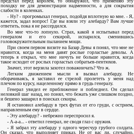
предстал перед королем, то обнаружил, что применяю эту
походку не для демонстрации надменности, а для сокрытия
слабости в коленках.
- Ну? - прогромыхал генерал, подойдя вплотную ко мне. - Я,
кажется, задал вопрос! Где вы взяли эту алебарду? Вам лучше
ответить, пока я не рассердился.
Во мне что-то лопнуло. Страх, какой я испытывал перед
генералом и его секирой, испарился, сменившись
головокружительным пыланием мощи.
При своем первом визите на Базар Девы я понял, что мне не
нравится, когда на меня давят рослые горластые деволы. А
теперь я открыл, что мне ничуть не больше нравится, когда
такое исходит от рослых горластых собратьев-пентюхов.
Значит, этот верзила захотел поважничать? Что ж.
Легким движением мысли я вызвал алебарду. Не
оборачиваясь, я заставил ее стрелой пролететь у меня над
плечом по курсу, нацеленному прямо в грудь генералу.
Генерал увидел ее приближение и побледнел. Он сделал
неловкий шаг назад, но понял, что бежать уже слишком поздно,
и бешено зашарил в поисках секиры.
Я остановил алебарду в трех футах от его груди, с острием,
направленным ему в сердце.
- Эту алебарду? - небрежно переспросил я.
- А-а-а... - ответил генерал, не сводя глаз с оружия.
- Я забрал эту алебарду у одного чересчур грубого солдата.
Он сказал, что выполняет приказ. Не от вас ли, случайно,