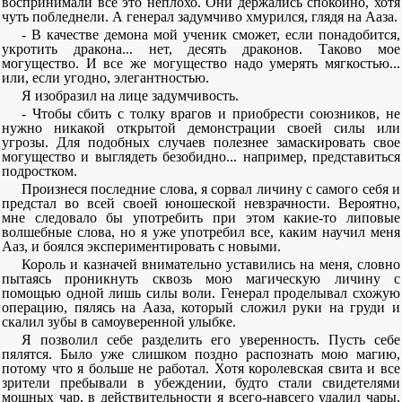
воспринимали все это неплохо. Они держались спокойно, хотя
чуть побледнели. А генерал задумчиво хмурился, глядя на Ааза.
- В качестве демона мой ученик сможет, если понадобится,
укротить дракона... нет, десять драконов. Таково мое
могущество. И все же могущество надо умерять мягкостью...
или, если угодно, элегантностью.
Я изобразил на лице задумчивость.
- Чтобы сбить с толку врагов и приобрести союзников, не
нужно никакой открытой демонстрации своей силы или
угрозы. Для подобных случаев полезнее замаскировать свое
могущество и выглядеть безобидно... например, представиться
подростком.
Произнеся последние слова, я сорвал личину с самого себя и
предстал во всей своей юношеской невзрачности. Вероятно,
мне следовало бы употребить при этом какие-то липовые
волшебные слова, но я уже употребил все, каким научил меня
Ааз, и боялся экспериментировать с новыми.
Король и казначей внимательно уставились на меня, словно
пытаясь проникнуть сквозь мою магическую личину с
помощью одной лишь силы воли. Генерал проделывал схожую
операцию, пялясь на Ааза, который сложил руки на груди и
скалил зубы в самоуверенной улыбке.
Я позволил себе разделить его уверенность. Пусть себе
пялятся. Было уже слишком поздно распознать мою магию,
потому что я больше не работал. Хотя королевская свита и все
зрители пребывали в убеждении, будто стали свидетелями
мощных чар, в действительности я всего-навсего удалил чары,