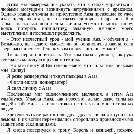
Этим мы намеревались указать, что в силах управиться с
любыми могущими возникнуть затруднениями с драконом.
Однако реакция толпы на присутствие Ааза превзошла ее ужас
из-за превращения у нее на глазах единорога в дракона. Я и
забыл, насколько действенна личина «сомнительного типа».
Боясь потерять инициативу, заданную началом моего
выступления, я поспешил продолжить.
- Этот несчастный урод - мой ученик Ааз, - объявил я. -
Возможно, вы гадаете, сможет ли он остановить дракона, если
зверь рассвирепеет. Теперь я вам скажу... нет, не сможет!
Толпа нервно попятилась. Уголком глаза я увидел, как рука
генерала скользнула к рукояти секиры.
- Но зато смогу я! Вы теперь знаете, что силы тьмы знакомы
мне, Скиву!
Я резко развернулся и ткнул пальцем в Ааза.
- Фигли-мигли, доннерветер!
Я снял личину с Ааза.
Последовал миг ошеломленного молчания, а затем Ааз
улыбнулся. Улыбка Ааза, как известно, делает даже сильных
людей слабыми, а в толпе стояло не так уж и много сильных
людей.
Зрители чуть не растоптали друг друга, спеша отступить от
демона, и их вопли перемешались с торопливо произносимыми
защитными заклинаниями.
Я снова повернулся к трону. Король и казначей, похоже,