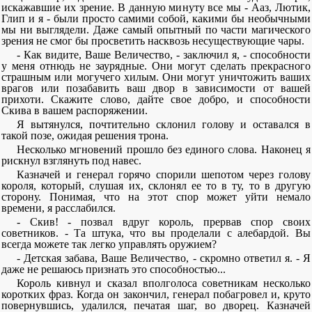
искажавшие их зрение. В данную минуту все мы - Ааз, Лютик,
Глип и я - были просто самими собой, какими бы необычными
мы ни выглядели. Даже самый опытный по части магического
зрения не смог бы просветить насквозь несуществующие чары.
- Как видите, Ваше Величество, - заключил я, - способности
у меня отнюдь не заурядные. Они могут сделать прекрасного
страшным или могучего хилым. Они могут уничтожить ваших
врагов или позабавить ваш двор в зависимости от вашей
прихоти. Скажите слово, дайте свое добро, и способности
Скива в вашем распоряжении.
Я вытянулся, почтительно склонил голову и оставался в
такой позе, ожидая решения трона.
Несколько мгновений прошло без единого слова. Наконец я
рискнул взглянуть под навес.
Казначей и генерал горячо спорили шепотом через голову
короля, который, слушая их, склонял ее то в ту, то в другую
сторону. Понимая, что на этот спор может уйти немало
времени, я расслабился.
- Скив! - позвал вдруг король, прервав спор своих
советников. - Та штука, что вы проделали с алебардой. Вы
всегда можете так легко управлять оружием?
- Детская забава, Ваше Величество, - скромно ответил я. - Я
даже не решаюсь признать это способностью...
Король кивнул и сказал вполголоса советникам несколько
коротких фраз. Когда он закончил, генерал побагровел и, круто
повернувшись, удалился, печатая шаг, во дворец. Казначей