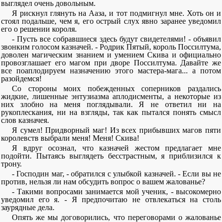
выглядел очень довольным.
Я рискнул глянуть на Ааза, и тот подмигнул мне. Хоть он и
стоял подальше, чем я, его острый слух явно заранее уведомил
его о решении короля.
- Пусть все собравшиеся здесь будут свидетелями! - объявил
звонким голосом казначей. - Родрик Пятый, король Поссилтума,
доволен магическим знанием и умением Скива и официально
провозглашает его магом при дворе Поссилтума. Давайте же
все поаплодируем назначению этого мастера-мага... а потом
разойдемся!
Со стороны моих побежденных соперников раздались
жидкие, лишенные энтузиазма аплодисменты, а некоторые из
них злобно на меня поглядывали. Я не ответил ни на
рукоплескания, ни на взгляды, так как пытался понять смысл
слов казначея.
Я сумел! Придворный маг! Из всех прибывших магов пяти
королевств выбрали меня! Меня! Скива!
Я вдруг осознал, что казначей жестом предлагает мне
подойти. Пытаясь выглядеть бесстрастным, я приблизился к
трону.
- Господин маг, - обратился с улыбкой казначей. - Если вы не
против, нельзя ли нам обсудить вопрос о вашем жалованье?
- Такими вопросами занимается мой ученик, - высокомерно
уведомил его я. - Я предпочитаю не отвлекаться на столь
заурядные дела.
Опять же мы договорились, что переговорами о жалованье