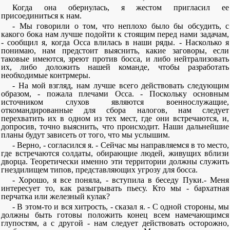
Когда она обернулась, я жестом пригласил ее
присоединиться к нам.
- Мы говорили о том, что неплохо было бы обсудить, с
какого бока нам лучше подойти к стоящим перед нами задачам,
- сообщил я, когда Осса влилась в наши ряды. - Насколько я
понимаю, нам предстоит выяснить, какие заговоры, если
таковые имеются, зреют против босса, и либо нейтрализовать
их, либо доложить нашей команде, чтобы разработать
необходимые контрмеры.
- На мой взгляд, нам лучше всего действовать следующим
образом, - пожала плечами Осса. - Поскольку основным
источником слухов являются военнослужащие,
откомандированные для сбора налогов, нам следует
перехватить их в одном из тех мест, где они встречаются, и,
допросив, точно выяснить, что происходит. Наши дальнейшие
планы будут зависеть от того, что мы услышим.
- Верно, - согласился я. - Сейчас мы направляемся в то место,
где встречаются солдаты, обирающие людей, живущих вблизи
дворца. Теоретически именно эти территории должны служить
гнездилищем типов, представляющих угрозу для босса.
- Хорошо, я все поняла, - вступила в беседу Пуки.- Меня
интересует то, как разыгрывать пьесу. Кто мы - бархатная
перчатка или железный кулак?
- В этом-то и вся хитрость, - сказал я. - С одной стороны, мы
должны быть готовы положить конец всем намечающимся
глупостям, а с другой - нам следует действовать осторожно,