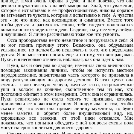
природе. Пуки очень хороша в деле, и нам повезло, что она
решила поучаствовать в нашей заморочке. Знай, что уважение,
которое я испытываю к ее профессионализму, никоим образом
не затмевает те чувства, которые я испытываю к тебе. А чувства
эти - не что иное, как восхищение и симпатия. Вместо того
чтобы дуться и распускать сопли, тебе следует пользоваться
возможностью увидеть ее в деле. Глядишь, ты у нее чему-нибудь
и научишься. Я лично рассчитываю тоже кое-что усвоить.
Осса пробормотала нечто невнятное и погрузилась в себя. Я
не мог понять причину этого. Возможно, она обдумывала
услышанное, но нельзя было исключать и того, что продолжала
дуться. Я не мог этого понять еще и потому, что возвращалась
Пуки, и я несколько отвлекся, наблюдая, как она идет к нам.
Пуки, как и обещала во дворце, изменила свою внешность с
помощью заклинания личины, чтобы не испугать местное
народонаселение, значительная часть которого не привыкла к
виду разгуливающих по дорогам демонов. В этих целях она
сменила свою зеленую чешую, желтые глаза, остроконечные
уши и волосы на обличье, свойственное тем из нас, кто
постоянно обитает в этом измерении. Этим она и ограничилась.
Пуки решительно не стала менять те признаки, которые
причисляли ее к женскому полу. Я подумывал о том, чтобы
сказать ей, что если она примет личину мужчины, то будет
менее заметна и обретет более внушительный вид, но,
хорошенько все взвесив, от этой идеи отказался. Мне
показалось, что попытки обсудить с ней вопросы смены пола
могут скверно кончиться для моего здоровья.
Однако и это еще не все. Изменив личину, Пуки сохранила