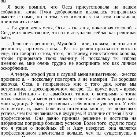
бы.
Я ясно помнил, что Осса присутствовала на нашем
собрании, когда Пуки добровольно вызвалась отправиться
вместе с нами, но о том, что именно я на этом настаивал,
припомнить не мог.
- Ты удивляешь меня, Осса, - сказал я, покачивая головой. -
Создается впечатление, что ты выступаешь сейчас как ревнивая
баба.
- Дело не в ревности, Мухобой... или, скажем, не только в
ревности, - протянула она. - Раз ты решил прихватить кого-то
еще, это говорит о том, что я, по-твоему, недостаточно хороша,
чтобы прикрывать твою задницу. И поскольку ты избрал
именно ее, мне очень трудно не воспринять это как личное
оскорбление.
- А теперь открой уши и слушай меня внимательно, - жестко
произнес я, - поскольку повторять я не намерен. Ты хорошая
девочка, Осса, и понравилась мне с того дня, когда мы
встретились в дрессировочном лагере. Ты круче всех - кроме
меня и Нунцио - из армейских типов, с которыми я тогда
познакомился, и меня устраивает, если ты станешь прикрывать
мою задницу. Я буду чувствовать себя вполне уверенно. У тебя
есть мозги, и, имея большую потенциальность, ты добьешься
успеха, чем бы ни занялась в будущем. В отличие от тебя Пуки -
профессионал. Она давно приняла решение и достигла на
избранном поприще больших успехов. Более того, судя по тому,
что я узнал о подобных ей и Аазу извергах, она является
профессионалом значительно дольше, чем ты существуешь в