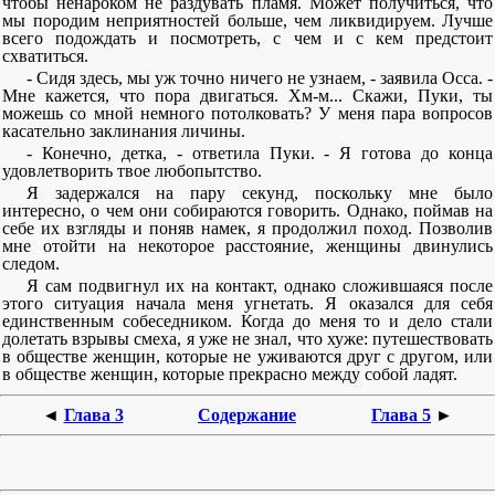
чтобы ненароком не раздувать пламя. Может получиться, что
мы породим неприятностей больше, чем ликвидируем. Лучше
всего подождать и посмотреть, с чем и с кем предстоит
схватиться.
- Сидя здесь, мы уж точно ничего не узнаем, - заявила Осса. -
Мне кажется, что пора двигаться. Хм-м... Скажи, Пуки, ты
можешь со мной немного потолковать? У меня пара вопросов
касательно заклинания личины.
- Конечно, детка, - ответила Пуки. - Я готова до конца
удовлетворить твое любопытство.
Я задержался на пару секунд, поскольку мне было
интересно, о чем они собираются говорить. Однако, поймав на
себе их взгляды и поняв намек, я продолжил поход. Позволив
мне отойти на некоторое расстояние, женщины двинулись
следом.
Я сам подвигнул их на контакт, однако сложившаяся после
этого ситуация начала меня угнетать. Я оказался для себя
единственным собеседником. Когда до меня то и дело стали
долетать взрывы смеха, я уже не знал, что хуже: путешествовать
в обществе женщин, которые не уживаются друг с другом, или
в обществе женщин, которые прекрасно между собой ладят.
◄
Глава 3
Содержание
Глава 5
►