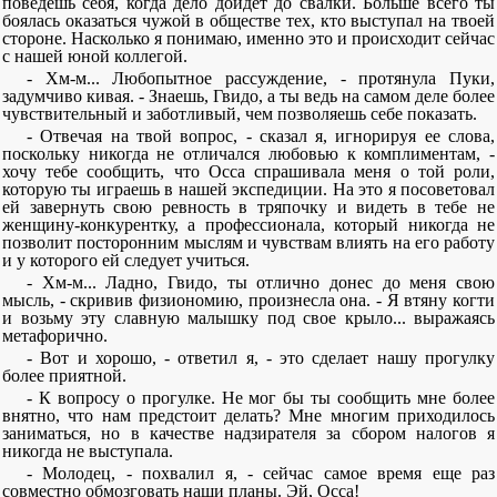
поведешь себя, когда дело дойдет до свалки. Больше всего ты
боялась оказаться чужой в обществе тех, кто выступал на твоей
стороне. Насколько я понимаю, именно это и происходит сейчас
с нашей юной коллегой.
- Хм-м... Любопытное рассуждение, - протянула Пуки,
задумчиво кивая. - Знаешь, Гвидо, а ты ведь на самом деле более
чувствительный и заботливый, чем позволяешь себе показать.
- Отвечая на твой вопрос, - сказал я, игнорируя ее слова,
поскольку никогда не отличался любовью к комплиментам, -
хочу тебе сообщить, что Осса спрашивала меня о той роли,
которую ты играешь в нашей экспедиции. На это я посоветовал
ей завернуть свою ревность в тряпочку и видеть в тебе не
женщину-конкурентку, а профессионала, который никогда не
позволит посторонним мыслям и чувствам влиять на его работу
и у которого ей следует учиться.
- Хм-м... Ладно, Гвидо, ты отлично донес до меня свою
мысль, - скривив физиономию, произнесла она. - Я втяну когти
и возьму эту славную малышку под свое крыло... выражаясь
метафорично.
- Вот и хорошо, - ответил я, - это сделает нашу прогулку
более приятной.
- К вопросу о прогулке. Не мог бы ты сообщить мне более
внятно, что нам предстоит делать? Мне многим приходилось
заниматься, но в качестве надзирателя за сбором налогов я
никогда не выступала.
- Молодец, - похвалил я, - сейчас самое время еще раз
совместно обмозговать наши планы. Эй, Осса!