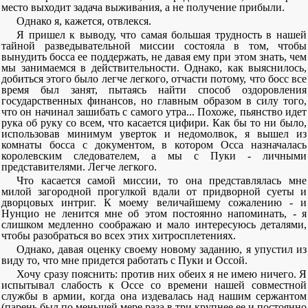
место выходит задача выживания, а не получение прибыли.
Однако я, кажется, отвлекся.
Я пришел к выводу, что самая большая трудность в нашей
тайной разведывательной миссии состояла в том, чтобы
вынудить босса ее поддержать, не давая ему при этом знать, чем
мы занимаемся в действительности. Однако, как выяснилось,
добиться этого было легче легкого, отчасти потому, что босс все
время был занят, пытаясь найти способ оздоровления
государственных финансов, но главным образом в силу того,
что он начинал зашибать с самого утра... Похоже, пьянство идет
рука об руку со всем, что касается цифири. Как бы то ни было,
использовав минимум уверток и недомолвок, я вышел из
комнаты босса с документом, в котором Осса назначалась
королевским следователем, а мы с Пуки - личными
представителями. Легче легкого.
Что касается самой миссии, то она представлялась мне
милой загородной прогулкой вдали от придворной суеты и
дворцовых интриг. К моему величайшему сожалению - и
Нунцио не ленится мне об этом постоянно напоминать, - я
слишком медленно соображаю и мало интересуюсь деталями,
чтобы разобраться во всех этих хитросплетениях.
Однако, давая оценку своему новому заданию, я упустил из
виду то, что мне придется работать с Пуки и Оссой.
Хочу сразу пояснить: против них обеих я не имею ничего. Я
испытывал слабость к Оссе со времени нашей совместной
службы в армии, когда она издевалась над нашим сержантом
(парень был по меньшей мере раза в три крупнее ее и постоянно