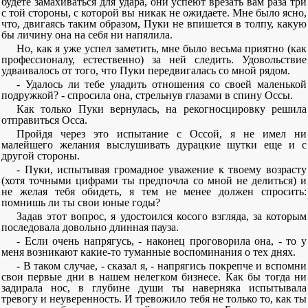
будете замахиваться для удара, они успеют врезать вам раза три
с той стороны, с которой вы никак не ожидаете. Мне было ясно,
что, двигаясь таким образом, Пуки не впишется в толпу, какую
бы личину она на себя ни напялила.
Но, как я уже успел заметить, мне было весьма приятно (как
профессионалу, естественно) за ней следить. Удовольствие
удваивалось от того, что Пуки передвигалась со мной рядом.
- Удалось ли тебе уладить отношения со своей маленькой
подружкой? - спросила она, стрельнув глазами в спину Оссы.
Как только Пуки вернулась, на рекогносцировку решила
отправиться Осса.
Пройдя через это испытание с Оссой, я не имел ни
малейшего желания выслушивать дурацкие шутки еще и с
другой стороны.
- Пуки, испытывая громадное уважение к твоему возрасту
(хотя точными цифрами ты предпочла со мной не делиться) и
не желая тебя обидеть, я тем не менее должен спросить:
помнишь ли ты свои юные годы?
Задав этот вопрос, я удостоился косого взгляда, за которым
последовала довольно длинная пауза.
- Если очень напрягусь, - наконец проговорила она, - то у
меня возникают какие-то туманные воспоминания о тех днях.
- В таком случае, - сказал я, - напрягись покрепче и вспомни
свои первые дни в нашем нелегком бизнесе. Как бы тогда ни
задирала нос, в глубине души ты наверняка испытывала
тревогу и неуверенность. И тревожило тебя не только то, как ты