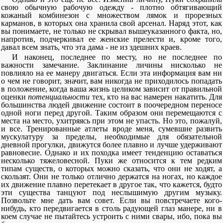
свою обычную рабочую одежду - плотно обтягивающий
кожаный комбинезон с множеством лямок и прорезных
карманов, в которых она хранила свой арсенал. Наряд этот, как
вы понимаете, не только не скрывал вышеуказанного факта, но,
напротив, подчеркивал ее женские прелести и, кроме того,
давал всем знать, что эта дама - не из здешних краев.
И наконец, последнее по месту, но не последнее по
важности замечание. Заклинание личины нисколько не
повлияло на ее манеру двигаться. Если эта информация вам ни
о чем не говорит, значит, вам никогда не приходилось попадать
в положение, когда ваша жизнь целиком зависит от правильной
оценки
потенциальности
тех, кто на вас намерен накатить. Для
большинства людей движение состоит в поочередном переносе
одной ноги перед другой. Таким образом они перемещаются с
места на место, ухитряясь при этом не упасть. Но это, пожалуй,
и все. Тренированные атлеты вроде меня, сумевшие развить
мускулатуру за пределы, необходимые для обязательной
дневной прогулки, движутся более плавно и лучше удерживают
равновесие. Однако и их походка имеет тенденцию оставаться
несколько тяжеловесной. Пуки же относится к тем редким
типам существ, о которых можно сказать, что они не ходят, а
скользят. Они не только отлично держатся на ногах, но каждое
их движение плавно перетекает в другое так, что кажется, будто
эти существа танцуют под неслышимую другим музыку.
Позвольте мне дать вам совет. Если вы повстречаете кого-
нибудь, кто передвигается в столь радующей глаз манере, ни в
коем случае не пытайтесь устроить с ними свары, ибо, пока вы