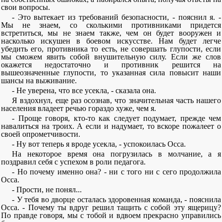
свои вопросы.
- Это вытекает из требований безопасности, - пояснил я. -
Мы не знаем, со сколькими противниками придется
встретиться, мы не знаем также, чем он будет вооружен и
насколько искушен в боевом искусстве. Нам будет легче
убедить его, противника то есть, не совершать глупости, если
мы сможем явить собой внушительную силу. Если же слов
окажется недостаточно и противник решится на
вышеозначенные глупости, то указанная сила повысит наши
шансы на выживание.
- Не уверена, что все усекла, - сказала она.
Я вздохнул, еще раз осознав, что значительная часть нашего
населения владеет речью гораздо хуже, чем я.
- Проще говоря, кто-то как следует подумает, прежде чем
навалиться на троих. А если и надумает, то вскоре пожалеет о
своей опрометчивости.
- Ну вот теперь я вроде усекла, - успокоилась Осса.
На некоторое время она погрузилась в молчание, а я
поздравил себя с успехом в роли педагога.
- Но почему именно она? - ни с того ни с сего продолжила
Осса.
- Прости, не понял...
- У тебя во дворце осталась здоровенная команда, - пояснила
Осса. - Почему ты вдруг решил тащить с собой эту ящерицу?
По правде говоря, мы с тобой и вдвоем прекрасно управились