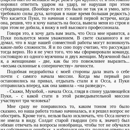
норовил ответить ударом на удар), не нарушая при этом
субординации. (Вообще-то все это было не так уж и умно, зато
требовало силы духа, которая в наше время большая редкость.)
Что касается Пуки, то начиная с нашей первой встречи, когда
она, решив, что я хочу напасть на босса, вывела меня из строя и
при этом не добила, я вижу в ней высокого профессионала.
Говоря это, я хочу дать вам знать, что Осса мне нравится, а
Пуки пользуется моим уважением. В свете сказанного я не
думал, что в ходе нашей совместной работы могут возникнуть
какие-либо сложности. Я и по сию пору считаю, что рассуждал
тогда верно. Но я не учел того, что мы сформировали команду,
состоящую из одного мужчины и двух женщин. Мужчиной был
я, а женщинами - две, как бы это повежливее выразить...
«весьма склонные к соперничеству» личности.
Подобная недоработка с моей стороны дала знать о себе
почти с самого начала миссии. Когда мы первый раз
остановились на привал, отдыхать стали я и Осса, а Пуки
отправилась вперед, как она заявила - «на разведку».
- Скажи, Мухобой, - начала Осса, глядя в спину удаляющейся
Пуки, - с какой стати в этой разведывательной миссии
участвуют три человека?
Мне сразу не понравилось то, каким тоном это было
сказано, но наша работа только начиналась, и я решил вопрос не
обострять. Кроме того, нельзя было исключать, что Осса ничего
не имела в виду. Солдат старой гвардии (это я, значит) был
обязан отвечать на вопросы новобранца, чтобы тот не обучался
на собственных ошибках, а набирался опыта, получая ответы на