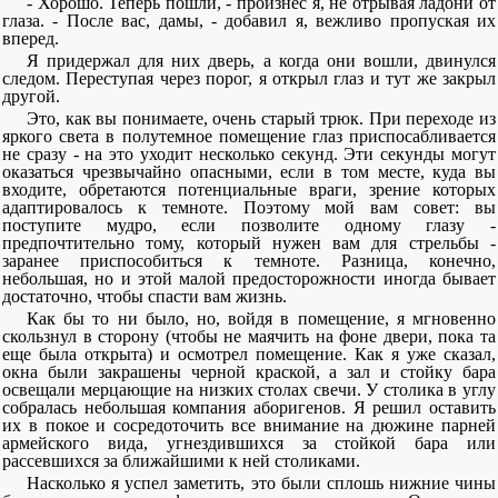
- Хорошо. Теперь пошли, - произнес я, не отрывая ладони от
глаза. - После вас, дамы, - добавил я, вежливо пропуская их
вперед.
Я придержал для них дверь, а когда они вошли, двинулся
следом. Переступая через порог, я открыл глаз и тут же закрыл
другой.
Это, как вы понимаете, очень старый трюк. При переходе из
яркого света в полутемное помещение глаз приспосабливается
не сразу - на это уходит несколько секунд. Эти секунды могут
оказаться чрезвычайно опасными, если в том месте, куда вы
входите, обретаются потенциальные враги, зрение которых
адаптировалось к темноте. Поэтому мой вам совет: вы
поступите мудро, если позволите одному глазу -
предпочтительно тому, который нужен вам для стрельбы -
заранее приспособиться к темноте. Разница, конечно,
небольшая, но и этой малой предосторожности иногда бывает
достаточно, чтобы спасти вам жизнь.
Как бы то ни было, но, войдя в помещение, я мгновенно
скользнул в сторону (чтобы не маячить на фоне двери, пока та
еще была открыта) и осмотрел помещение. Как я уже сказал,
окна были закрашены черной краской, а зал и стойку бара
освещали мерцающие на низких столах свечи. У столика в углу
собралась небольшая компания аборигенов. Я решил оставить
их в покое и сосредоточить все внимание на дюжине парней
армейского вида, угнездившихся за стойкой бара или
рассевшихся за ближайшими к ней столиками.
Насколько я успел заметить, это были сплошь нижние чины