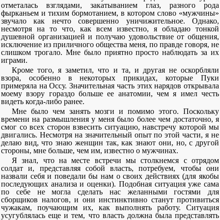
отметалась взглядами, закатыванием глаз, разного рода
фырканьем и тихим бормотанием, в котором слово «мужчины»
звучало как нечто совершенно уничижительное. Однако,
несмотря на то что, как всем известно, я обладаю тонкой
душевной организацией и получаю удовольствие от общения,
исключение из приличного общества меня, по правде говоря, не
слишком трогало. Мне было приятно просто наблюдать за их
играми.
Кроме того, я заметил, что и та, и другая не оскорбляли
взора, особенно в некоторых прикидах, которые Пуки
примеряла на Оссу. Значительная часть этих нарядов открывала
моему взору гораздо больше ее анатомии, чем я имел честь
видеть когда-либо ранее.
Мне было чем занять мозги и помимо этого. Поскольку
времени на размышления у меня было более чем достаточно, я
смог со всех сторон взвесить ситуацию, навстречу которой мы
двигались. Несмотря на значительный опыт по этой части, я не
делаю вид, что знаю женщин так, как знают они, но, с другой
стороны, мне больше, чем им, известно о мужчинах.
Я знал, что на месте встречи мы столкнемся с отрядом
солдат и, представляя собой власть, потребуем, чтобы они
назвали себя и поведали бы нам о своих действиях (для якобы
последующих анализа и оценки). Подобная ситуация уже сама
по себе не могла сделать нас желанными гостями для
сборщиков налогов, и они инстинктивно станут противиться
чужакам, поучающим их, как выполнять работу. Ситуация
усугублялась еще и тем, что власть должна была представлять