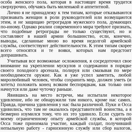
особа женского пола, которая в настоящее время трудится
сверхурочно, обучаясь быть миленькой и аппетитной.
Лично я не принадлежу к тем типам, которые отказываются
признавать женщин в роли руководителей или возмущаются
этим, и не защищаю ретроградов мужеского пола, думающих
по-иному. Однако реалии современного мира требуют признать,
что подобные ретрограды не только существуют, но и
составляют в нашей армии большинство, если, конечно,
выводы, сделанные мною во время недолгой армейской
службы, соответствуют действительности. К этим типам скорее
всего относятся и те вояки, которых нам предстоит
допрашивать.
Учитывая все возможные осложнения, я сосредоточил свое
внимание на укреплении мускулов и содержании в порядке
своего походного арсенала, полируя или смазывая по мере
необходимости оружие. Как я уже успел заметить, любой
миролюбивый человек, чтобы сохранить мир, должен уметь (и
хотеть) положить конец всяким беспорядкам, как только они
начнутся или даже чуточку раньше.
Явившись на место встречи, мы испытали некоторое
удивление, ибо не обнаружили там никого, кроме нас самих.
Правда, причина удивления у нас была различной. Пуки и Осса
удивились, что там не оказалось представителей воинства, а я
безмерно изумился тому, что их это удивило. Если судить по
моему ограниченному опыту армейской службы, в которой
Осса тоже принимала участие, каждый солдат, получивший
непыльную работу - гарнизонную службу или сбор налогов,