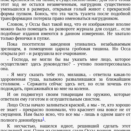
этот ход не остался незамеченным, нагрудник существенно
уменьшился в размерах, открывая голый живот с прекрасной
формы пупком. Боюсь, что эта часть туалета после подобной
трансформации потеряла право именоваться нагрудником.
Словом, у Оссы был такой вид, что ее изображение вполне
можно было помещать на развороте журнала для солдат... если
подобные издания имеются в данном измерении. Не хватало
только фенички в пупке.
Пока посетители заведения упивались незабываемым
зрелищем, в помещении царила гробовая тишина. Но Осса
открыла рот - и разрушила все очарование.
- Господа, не могли бы вы указать мне лицо, которое
осуществляет здесь руководство? - учтиво поинтересовалась
она.
- Я могу сказать тебе это, милашка, - ответила какая-то
здоровенная туша, вальяжно развалившаяся за ближайшим
столиком. - Сержанта сейчас здесь нет, но если хочешь его
подождать, присаживайся ко мне на колени.
И он подмигнул своим товарищам по оружию, которые
ответили ему гоготом и оглушительным свистом.
Лицо Оссы начало заливаться краской, а мы - те, кто хорошо
ее знает - прекрасно понимали, что краснеет она вовсе не от
смущения. Нам было ясно, что все мы - лишь в одном шаге от
1
полного доннибрука
.
К несчастью, нашелся идиот, решивший сделать этот
последний шаг. Один из сидевших сзади Оссы воинов, проявив