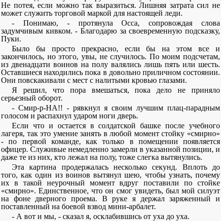
Не потея, если можно так выразиться. Лишняя затрата сил не
может служить торговой маркой для настоящей леди.
- Понимаю, - протянула Осса, сопровождая слова
задумчивым кивком. - Благодарю за своевременную подсказку,
Пуки.
Было бы просто прекрасно, если бы на этом все и
закончилось, но этого, увы, не случилось. По моим подсчетам,
из двенадцати воинов на полу валялись лишь пять или шесть.
Оставшиеся находились пока в довольно приличном состоянии.
Они повскакивали с мест с налитыми кровью глазами.
Я решил, что пора вмешаться, пока дело не приняло
серьезный оборот.
- Смир-р-НА!! - рявкнул я своим лучшим плац-парадным
голосом и распахнул ударом ноги дверь.
Если что и остается в солдатской башке после учебного
лагеря, так это умение занять в любой момент стойку «смирно»
- по первой команде, как только в помещении появляется
офицер. Служивые немедленно замерли в указанной позиции, и
даже те из них, кто лежал на полу, тоже слегка вытянулись.
Эта картина продержалась несколько секунд. Вплоть до
того, как один из воинов вытянул шею, чтобы узнать, почему
их в такой неурочный момент вдруг поставили по стойке
«смирно». Единственное, что он смог увидеть, был мой силуэт
на фоне дверного проема. В руке я держал заряженный и
поставленный на боевой взвод мини-арбалет.
- А вот и мы, - сказал я, осклабившись от уха до уха.