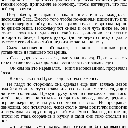
тонкий юмор, приподнял ее юбчонку, чтобы взглянуть, что под
ней скрывается.
Под юбкой, невзирая на заклинание личины, находилась
настоящая Осса. Вместо того чтобы по-девичьи взвизгнуть или
просто одернуть юбку, она молча развернулась и врезала парню
по физиономии. Поскольку тот сидел и был чуть ниже ее, она
смогла вложить в удар весь свой вес, дополнив его легким
поворотом бедер. Парень рухнул (но не через спинку стула, а
вместе с его обломками) и недвижно застыл на полу.
Смех мгновенно оборвался, и воины, открыв рот,
уставились на павшего товарища.
- Осса, дорогая, - сказала, выступая вперед, Пуки, - разве я
тебе не говорила, как должна вести себя настоящая леди?
- Он сам на это нарывался, - кипя негодованием, прорычала
Осса.
- Верно, - сказала Пуки, - однако тем не менее...
Не глядя по сторонам, она сделала еще шаг, взялась левой
рукой за спинку стула и завалила его на пол вместе с сидящим
на нем солдатом. Правую руку она использовала для того,
чтобы надавить на затылок солдатику, восседавшему рядом с
первой жертвой, и ткнуть его мордой в стол. Не прекращая
движения, она потянулась через стол к двум воителям напротив
и стукнула их друг о друга лбами. Этого было достаточно,
чтобы их глаза собрались в кучку, а сами они тихо сползли на
пол.
- ...ты должна уметь разруливать ситуацию без напряжения.