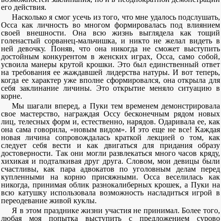
его действия.
Насколько я смог усечь из того, что мне удалось подслушать,
Осса как личность во многом формировалась под влиянием
своей внешности. Она всю жизнь выглядела как тощий
голенастый сорванец-мальчишка, и никто не желал видеть в
ней девочку. Поняв, что она никогда не сможет выступить
достойным конкурентом в женских играх, Осса, само собой,
усвоила манеры крутой крошки. Это был единственный ответ
на требования ее жаждавшей лидерства натуры. И вот теперь,
когда ее характер уже вполне сформировался, она открыла для
себя заклинание личины. Это открытие меняло ситуацию в
корне.
Мы шагали вперед, а Пуки тем временем демонстрировала
свое мастерство, награждая Оссу бесконечным рядом новых
лиц, телесных форм и, естественно, нарядов. Одаривала ее, как
она сама говорила, «новым видом». И это еще не все! Каждая
новая личина сопровождалась краткой лекцией о том, как
следует себя вести и как двигаться для придания образу
достоверности. Так они могли развлекаться много часов кряду,
хихикая и подталкивая друг друга. Словом, мои девицы были
счастливы, как пара адвокатов по уголовным делам перед
купленными на корню присяжными. Осса веселилась как
никогда, принимая облик разнокалиберных крошек, а Пуки на
всю катушку использовала возможность насладиться игрой в
переодевание живой куклы.
Я в этом празднике жизни участия не принимал. Более того,
любая моя попытка выступить с предложением сурово