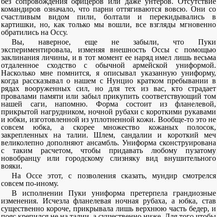
без сопровождения офицеров или даже унтеров. Отсутствие
командиров означало, что парни оттягиваются вовсю. Они со
счастливым видом пили, болтали и перекидывались в
картишки, но, как только мы вошли, все взгляды мгновенно
обратились на Оссу.
Вы, наверное, еще не забыли, что Пуки
экспериментировала, изменяя внешность Оссы с помощью
заклинания личины, и в тот момент ее наряд имел лишь весьма
отдаленное сходство с обычной армейской униформой.
Насколько мне помнится, я описывал указанную униформу,
когда рассказывал о нашем с Нунцио кратком пребывании в
рядах вооруженных сил, но для тех из вас, кто страдает
провалами памяти или забыл прикупить соответствующий том
нашей саги, напомню. Форма состоит из фланелевой,
прикрытой нагрудником, ночной рубахи с короткими рукавами
и юбки, изготовленной из уплотненной кожи. Вообще-то это не
совсем юбка, а скорее множество кожаных полосок,
закрепленных на талии. Шлем, сандалии и короткий меч
великолепно дополняют ансамбль. Униформа сконструирована
с таким расчетом, чтобы придавать любому пузатому
новобранцу или городскому слизняку вид внушительного
вояки.
На Оссе этот, с позволения сказать, мундир смотрелся
совсем по-иному.
В исполнении Пуки униформа претерпела грандиозные
изменения. Исчезла фланелевая ночная рубаха, а юбка, став
существенно короче, прикрывала лишь верхнюю часть бедер, и
пояс крепился не на талии, а существенно ниже. Для того чтобы