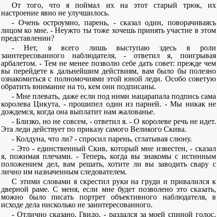
От того, что я поймал их на этот старый трюк, их
настроение явно не улучшилось.
- Очень остроумно, парень, - сказал один, поворачиваясь
лицом ко мне. - Неужто ты тоже хочешь принять участие в этом
представлении?
- Нет, я всего лишь выступаю здесь в роли
заинтересованного наблюдателя, - ответил я, поигрывая
арбалетом. - Тем не менее позволю себе дать совет: прежде чем
вы перейдете к дальнейшим действиям, вам было бы полезно
ознакомиться с полномочиями этой юной леди. Особо советую
обратить внимание на то, кем они подписаны.
- Мне плевать, даже если под ними нацарапала подпись сама
королева Цикута, - прошипел один из парней. - Мы никак не
дождемся, когда она выплатит нам жалованье.
- Близко, но не совсем, - ответил я. - О королеве речь не идет.
Эта леди действует по приказу самого Великого Скива.
- Колдуна, что ли? - спросил парень, сглатывая слюну.
- Это - единственный Скив, который мне известен, - сказал
я, пожимая плечами. - Теперь, когда вы знакомы с истинным
положением дел, вам решать, хотите ли вы заводить свару с
лично им назначенным следователем.
С этими словами я скрестил руки на груди и привалился к
дверной раме. С меня, если мне будет позволено это сказать,
можно было писать портрет объективного наблюдателя, в
исходе дела нисколько не заинтересованного.
- Отлично сказано, Гвидо, - раздался за моей спиной голос.