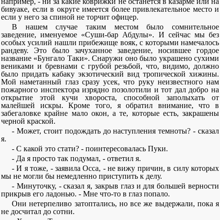
например, - ни за какие коврижки не останется в казарме или на
бивуаке, если в округе имеется более привлекательное место и
если у него за спиной не торчит офицер.
В нашем случае таким местом было сомнительное
заведение, именуемое «Суши-бар Абдулы». И сейчас мы без
особых усилий нашли прибежище вояк, с которыми намечалось
рандеву. Это было зачуханное заведение, носившее гордое
название «Бунгало Таки». Снаружи оно было украшено сухими
вениками и бревнами с грубой резьбой, что, видимо, должно
было придать кабаку экзотический вид тропической хижины.
Мой наметанный глаз сразу усек, что руку неизвестного нам
пожарного инспектора изрядно позолотили и тот дал добро на
открытие этой кучи хвороста, способной заполыхать от
малейшей искры. Кроме того, я обратил внимание, что в
забегаловке крайне мало окон, а те, которые есть, закрашены
черной краской.
- Может, стоит подождать до наступления темноты? - сказал
я.
- С какой это стати? - поинтересовалась Пуки.
- Да я просто так подумал, - ответил я.
- И я тоже, - заявила Осса, - не вижу причин, в силу которых
мы не могли бы немедленно приступить к делу.
- Минуточку, - сказал я, закрыв глаз и для большей верности
прикрыв его ладонью. - Мне что-то в глаз попало.
Они нетерпеливо затоптались, но все же выдержали, пока я
не досчитал до сотни.