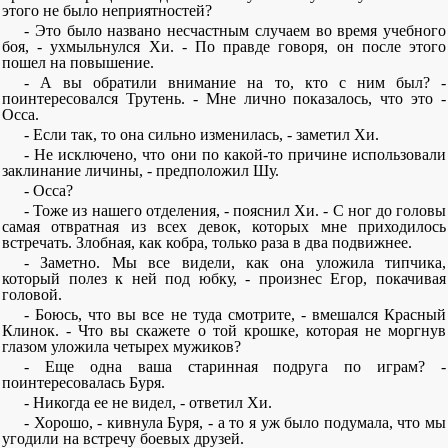
этого не было неприятностей?
- Это было названо несчастным случаем во время учебного
боя, - ухмыльнулся Хи. - По правде говоря, он после этого
пошел на повышение.
- А вы обратили внимание на то, кто с ним был? -
поинтересовался Трутень. - Мне лично показалось, что это -
Осса.
- Если так, то она сильно изменилась, - заметил Хи.
- Не исключено, что они по какой-то причине использовали
заклинание личины, - предположил Шу.
- Осса?
- Тоже из нашего отделения, - пояснил Хи. - С ног до головы
самая отвратная из всех девок, которых мне приходилось
встречать. Злобная, как кобра, только раза в два подвижнее.
- Заметно. Мы все видели, как она уложила типчика,
который полез к ней под юбку, - произнес Егор, покачивая
головой.
- Боюсь, что вы все не туда смотрите, - вмешался Красный
Клинок. - Что вы скажете о той крошке, которая не моргнув
глазом уложила четырех мужиков?
- Еще одна ваша старинная подруга по играм? -
поинтересовалась Буря.
- Никогда ее не видел, - ответил Хи.
- Хорошо, - кивнула Буря, - а то я уж было подумала, что мы
угодили на встречу боевых друзей.