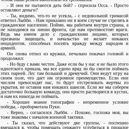
- И они не пытаются дать бой? - спросила Осса. - Просто
оставляют деньги?
- Ты, видимо, что-то не усекла, - с недовольной гримасой
ответил Лыбби. - Нам приказано ни в коем случае не стрелять в
гражданское население. Пойми, мы работаем внутри страны, а
не находимся на линии фронта, где нам противостоят враги.
Ведь мы имеем дело с гражданскими лицами, которых
призваны защищать, и начальство не желает никаких
инцидентов, способных посеять вражду между народом и
армией.
Он снова отпил из кружки, печально покачал головой и
продолжил:
- Но буду с вами честен. Даже если бы у нас и не было этого
идиотского приказа, мы все едино вряд ли бы смогли поймать
этих парней. Лес там большой и дремучий. Они ведут игру на
своем поле, что дает им огромное преимущество. Если они
числом превосходят нас, то будут отстреливать жертвы из
укрытия, не оставив нам никаких шансов. Если же мы соберем
достаточно большую команду, они просто растворятся в кустах,
и нам их никогда не поймать.
- Хорошее знание топографии - непременное условие
победы, - пробормотала Пуки.
- Верно, - согласился Лыбби. - Похоже, госпожа моя, вы
тоже знакомы с началом военной тактики.
- Ты сказал, что действуют две группы, - поспешно
вмешался я, чтобы помешать сержанту углубиться в прошлое