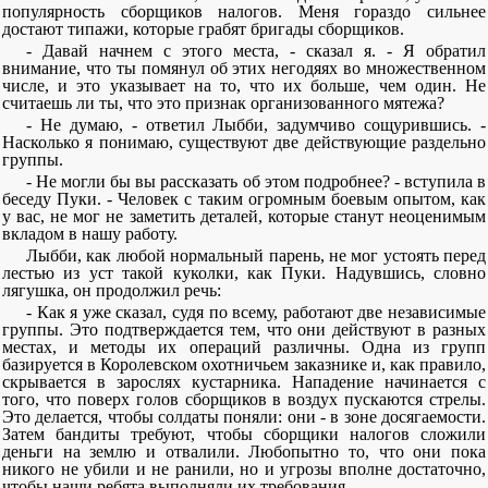
популярность сборщиков налогов. Меня гораздо сильнее
достают типажи, которые грабят бригады сборщиков.
- Давай начнем с этого места, - сказал я. - Я обратил
внимание, что ты помянул об этих негодяях во множественном
числе, и это указывает на то, что их больше, чем один. Не
считаешь ли ты, что это признак организованного мятежа?
- Не думаю, - ответил Лыбби, задумчиво сощурившись. -
Насколько я понимаю, существуют две действующие раздельно
группы.
- Не могли бы вы рассказать об этом подробнее? - вступила в
беседу Пуки. - Человек с таким огромным боевым опытом, как
у вас, не мог не заметить деталей, которые станут неоценимым
вкладом в нашу работу.
Лыбби, как любой нормальный парень, не мог устоять перед
лестью из уст такой куколки, как Пуки. Надувшись, словно
лягушка, он продолжил речь:
- Как я уже сказал, судя по всему, работают две независимые
группы. Это подтверждается тем, что они действуют в разных
местах, и методы их операций различны. Одна из групп
базируется в Королевском охотничьем заказнике и, как правило,
скрывается в зарослях кустарника. Нападение начинается с
того, что поверх голов сборщиков в воздух пускаются стрелы.
Это делается, чтобы солдаты поняли: они - в зоне досягаемости.
Затем бандиты требуют, чтобы сборщики налогов сложили
деньги на землю и отвалили. Любопытно то, что они пока
никого не убили и не ранили, но и угрозы вполне достаточно,
чтобы наши ребята выполняли их требования.