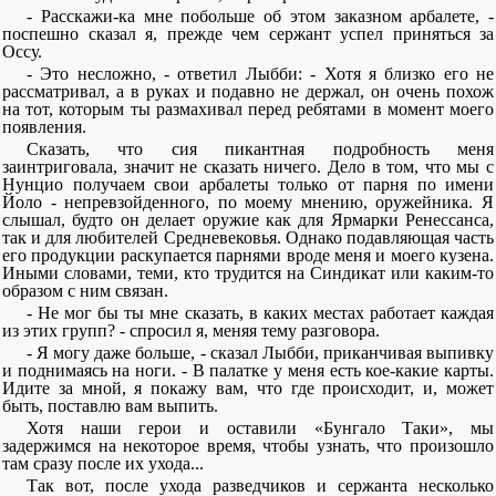
- Расскажи-ка мне побольше об этом заказном арбалете, -
поспешно сказал я, прежде чем сержант успел приняться за
Оссу.
- Это несложно, - ответил Лыбби: - Хотя я близко его не
рассматривал, а в руках и подавно не держал, он очень похож
на тот, которым ты размахивал перед ребятами в момент моего
появления.
Сказать, что сия пикантная подробность меня
заинтриговала, значит не сказать ничего. Дело в том, что мы с
Нунцио получаем свои арбалеты только от парня по имени
Йоло - непревзойденного, по моему мнению, оружейника. Я
слышал, будто он делает оружие как для Ярмарки Ренессанса,
так и для любителей Средневековья. Однако подавляющая часть
его продукции раскупается парнями вроде меня и моего кузена.
Иными словами, теми, кто трудится на Синдикат или каким-то
образом с ним связан.
- Не мог бы ты мне сказать, в каких местах работает каждая
из этих групп? - спросил я, меняя тему разговора.
- Я могу даже больше, - сказал Лыбби, приканчивая выпивку
и поднимаясь на ноги. - В палатке у меня есть кое-какие карты.
Идите за мной, я покажу вам, что где происходит, и, может
быть, поставлю вам выпить.
Хотя наши герои и оставили «Бунгало Таки», мы
задержимся на некоторое время, чтобы узнать, что произошло
там сразу после их ухода...
Так вот, после ухода разведчиков и сержанта несколько