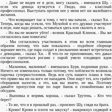
- Даже не видев ее в деле, могу сказать, - вмешался Шу, -
если эта девица кучкуется с Гвидо, она - классный
профессионал. Выступать против нее у меня нет ни малейшего
желания.
- Что возвращает нас к тому, с чего мы начали, - сказал Хи. -
Теперь, когда мы усекли, что Мухобой и его дружки участвуют
в игре, нам надо решать, оставаться здесь или свалить в леса.
- Но вы не можете уйти! - возник Красный Клинок. - Вы же
согласились нам помогать!
- Мы согласились участвовать в этом во всем главным
образом потому, что нам показалось - подобное сборище
хорошее место, где пара солдат в увольнении может встретиться
с девицами, - сказал Хи. - Я что-то не припоминаю, что давал
согласие сцепиться рогами с парой умело плодящих вдов
профессионалов.
- Мальчики, мальчики! - вмешалась Буря, поднимая руки. -
Ничего не изменилось только потому, что поблизости возникла
парочка суперкостоломов. Ведь вся суть нашего плана в том,
что прямо мы ни на кого не нападаем. Они ищут тех, кто грабит
сборщиков налогов, а это, как вы знаете, не мы. Поэтому
давайте пропустим еще по паре банок и спокойненько все
обсудим.
- Выпивка и впрямь хороша, - сказал Трутень. - Кто что
берет?
- То же, что и в прошлый раз, - произнес Шу, глядя на брата.
- Крови! Крови и плоти на закуску! - выкрикнул сидящий в