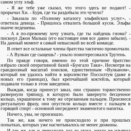
самом углу эльф.
- Я же тебе уже сказал, что этого здесь не подают! -
прорычал Хи. - Буря, где ты раздобыла это чучело?
- Заказала по «Полному каталогу эльфийских услуг», -
ответила девица. - Пришлось отвалить большой кусок. Эльфы
нынче недешевы.
- А я по-прежнему хочу узнать, где ты найдешь гнома? -
пискнул Джон Малыш (его настоящее имя все давно забыли). -
На данный момент я самый невысокий во всей команде.
В ответ все остальные члены братства тактично промолчали.
- А Вулкан где сыщешь? - уныло поинтересовался Трутень.
По правде говоря, именно по этой причине братство
избрало своей оперативной базой «Бунгало Таки». Несмотря на
грандиозный масштаб поисков, единственным «Вулканом»,
который им удалось найти в королевстве Поссилтум (даже в
новых его границах), был крепчайший коктейль, который
подавали только в этом заведении.
Выждав, когда принесут заказ, они страшно торжественно
развернули тряпицу, в которую было завернуто бесценное
кольцо, украшенное к тому же отрезанным пальцем. Произнеся
ритуальную фразу, они опустили кольцо вместе с пальцем в
горящий спирт - основной ингредиент знаменитого напитка.
Ничего, увы, не произошло.
Так же, как ничего не происходило и при прошлых
попытках, которых уже насчитывалось не менее дюжины.
И так же, как и двенадцать раз до этого, никто не изъявил