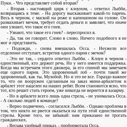
Пуки. - Что представляет собой вторая?
- Вторая - настоящий цирк с клоуном, - ответил Лыбби,
возвращаясь к теме. - На дорогу выскакивает какой-то парень.
Весь в черном, с маской на роже и капюшоном на голове. Он
размахивает мечом, требует отдать деньги и заявляет, что иначе
они узнают, что такое его гнев.
- Узнают, что такое его гнев? - переспросил я.
- Да, так он говорит. Слово в слово. Ничего подобного я не
мог и представить.
- Подожди, - снова вмешалась Осса. - Неужели все
отделение отступает, встретив одного парня с мечом?
- Это не так, - сердито ответил Лыбби. - Клоун в черном -
единственный, кто держит речь. Но у него имеется поддержка.
Когда мы встречаем этого джокера, за его спиной мы замечаем
еще одного парня. Это здоровенный лоб - почти такой же
здоровенный, как ты, Мухобой. Но и это не все. Гораздо важнее
то, что он вооружен сделанным на заказ мини-арбалетом и
арбалет этот нацелен на наших ребят. Всем становится ясно, что
тот, кто решит стать героем, уже никогда не вернется в казарму.
- Но в арбалете всего лишь одна стрела, - не унималась Осса.
- А сколько людей в команде?
- Верно подмечено, - согласился Лыбби. - Однако проблема в
том, что никто не рвется оказаться на пути этой единственной
стрелы. Кроме того, не забывай: нам приказано не трогать
гражданских.
- Весьма удобный приказ, - пробормотала Осса.