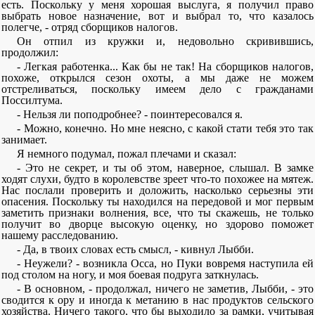
есть. Поскольку у меня хорошая выслуга, я получил право
выбрать новое назначение, вот и выбрал то, что казалось
полегче, - отряд сборщиков налогов.
Он отпил из кружки и, недовольно скривившись,
продолжил:
- Легкая работенка... Как бы не так! На сборщиков налогов,
похоже, открылся сезон охоты, а мы даже не можем
отстреливаться, поскольку имеем дело с гражданами
Поссилтума.
- Нельзя ли поподробнее? - поинтересовался я.
- Можно, конечно. Но мне неясно, с какой стати тебя это так
занимает.
Я немного подумал, пожал плечами и сказал:
- Это не секрет, и ты об этом, наверное, слышал. В замке
ходят слухи, будто в королевстве зреет что-то похожее на мятеж.
Нас послали проверить и доложить, насколько серьезны эти
опасения. Поскольку ты находился на передовой и мог первым
заметить признаки волнения, все, что ты скажешь, не только
получит во дворце высокую оценку, но здорово поможет
нашему расследованию.
- Да, в твоих словах есть смысл, - кивнул Лыбби.
- Неужели? - возникла Осса, но Пуки вовремя наступила ей
под столом на ногу, и моя боевая подруга заткнулась.
- В основном, - продолжал, ничего не заметив, Лыбби, - это
сводится к ору и иногда к метанию в нас продуктов сельского
хозяйства. Ничего такого, что бы выходило за рамки, учитывая