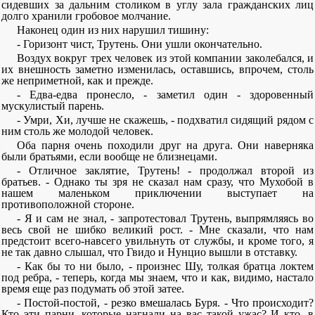
сидевших за дальним столиком в углу зала гражданских лиц
долго хранили гробовое молчание.
Наконец один из них нарушил тишину:
- Горизонт чист, Трутень. Они ушли окончательно.
Воздух вокруг трех человек из этой компании заколебался, и
их внешность заметно изменилась, оставшись, впрочем, столь
же неприметной, как и прежде.
- Едва-едва пронесло, - заметил один - здоровенный
мускулистый парень.
- Умри, Хи, лучше не скажешь, - подхватил сидящий рядом с
ним столь же молодой человек.
Оба парня очень походили друг на друга. Они наверняка
были братьями, если вообще не близнецами.
- Отличное заклятие, Трутень! - продолжал второй из
братьев. - Однако ты зря не сказал нам сразу, что Мухобой в
нашем маленьком приключении выступает на
противоположной стороне.
- Я и сам не знал, - запротестовал Трутень, выпрямляясь во
весь свой не шибко великий рост. - Мне сказали, что нам
предстоит всего-навсего увильнуть от службы, и кроме того, я
не так давно слышал, что Гвидо и Нунцио вышли в отставку.
- Как бы то ни было, - произнес Шу, толкая братца локтем
под ребра, - теперь, когда мы знаем, что и как, видимо, настало
время еще раз подумать об этой затее.
- Постой-постой, - резко вмешалась Буря. - Что происходит?
Кто эти парни, которые нагнали на вас такой ужас? И кто, в