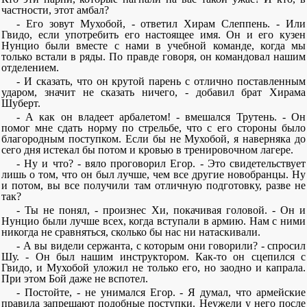
частности, этот амбал?
- Его зовут Мухобой, - ответил Хирам Слеппень. - Или
Гвидо, если употребить его настоящее имя. Он и его кузен
Нунцио были вместе с нами в учебной команде, когда мы
только встали в ряды. По правде говоря, он командовал нашим
отделением.
- И сказать, что он крутой парень с отлично поставленным
ударом, значит не сказать ничего, - добавил брат Хирама
Шуберт.
- А как он владеет арбалетом! - вмешался Трутень. - Он
помог мне сдать норму по стрельбе, что с его стороны было
благородным поступком. Если бы не Мухобой, я наверняка до
сего дня истекал бы потом и кровью в тренировочном лагере.
- Ну и что? - вяло проговорил Егор. - Это свидетельствует
лишь о том, что он был лучше, чем все другие новобранцы. Ну
и потом, вы все получили там отличную подготовку, разве не
так?
- Ты не понял, - произнес Хи, покачивая головой. - Он и
Нунцио были лучше всех, когда вступали в армию. Нам с ними
никогда не сравняться, сколько бы нас ни натаскивали.
- А вы видели сержанта, с которым они говорили? - спросил
Шу. - Он был нашим инструктором. Как-то он сцепился с
Гвидо, и Мухобой уложил не только его, но заодно и капрала.
При этом Бой даже не вспотел.
- Постойте, - не унимался Егор. - Я думал, что армейские
правила запрещают подобные поступки. Неужели у него после