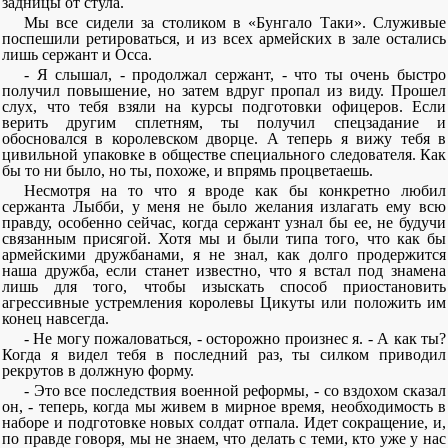
задницы от стула.
Мы все сидели за столиком в «Бунгало Таки». Служивые
поспешили ретироваться, и из всех армейских в зале остались
лишь сержант и Осса.
- Я слышал, - продолжал сержант, - что ты очень быстро
получил повышение, но затем вдруг пропал из виду. Прошел
слух, что тебя взяли на курсы подготовки офицеров. Если
верить другим сплетням, ты получил спецзадание и
обосновался в королевском дворце. А теперь я вижу тебя в
цивильной упаковке в обществе специального следователя. Как
бы то ни было, но ты, похоже, и впрямь процветаешь.
Несмотря на то что я вроде как бы конкретно любил
сержанта Лыбби, у меня не было желания излагать ему всю
правду, особенно сейчас, когда сержант узнал бы ее, не будучи
связанным присягой. Хотя мы и были типа того, что как бы
армейскими дружбанами, я не знал, как долго продержится
наша дружба, если станет известно, что я встал под знамена
лишь для того, чтобы изыскать способ приостановить
агрессивные устремления королевы Цикуты или положить им
конец навсегда.
- Не могу пожаловаться, - осторожно произнес я. - А как ты?
Когда я видел тебя в последний раз, ты силком приводил
рекрутов в должную форму.
- Это все последствия военной реформы, - со вздохом сказал
он, - теперь, когда мы живем в мирное время, необходимость в
наборе и подготовке новых солдат отпала. Идет сокращение, и,
по правде говоря, мы не знаем, что делать с теми, кто уже у нас