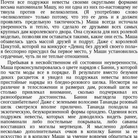
Почти все подружки невесты своими округлыми формами
весьма напоминали Машу, но ни одна из них по-настоящему не
тянула против ее великолепия. (Я употребляю слово
«великолепие» только потому, что это ее день и я должен
проявлять предельную тактичность.) Маша всегда источала
уверенность и тепло, что сделало ее друзьями всех самых
крупных дам королевского двора. Она служила для них ролевой
моделью, позволяя им оставаться такими, какие они есть. Маша
обзавелась здесь массой друзей и подруг. Даже с королевой
Цикутой, которой на конкурсе «Девиц без друзей своего пола»
я бесспорно присудил бы первое место, у Маши установились
сердечные, чуть ли не теплые отношения.
Пребывая в несвойственном ей состоянии неуверенности,
Маша проконсультировалась о цвете нарядов с Банни, у которой
по части моды все в порядке. В результате вместо безумия
диких расцветок я увидел на подружках невесты вполне
пристойные наряды из бледно-розового шелка. Несмотря на
различие в телосложении и размерах дам, розовый шелк не
столько привлекал внимание, сколько подчеркивал их
разнообразные достоинства. Банни выглядела просто
сногсшибательно! Даже с зелеными волосами Тананды розовый
шелк смотрелся вполне прилично. Тананда походила на
экзотическую, безукоризненной формы орхидею. Одеяния всех
подружек невесты, которых мне доводилось видеть ранее,
напоминали либо постельные покрывала, либо саваны
восставших из могилы мертвецов. Я мысленно добавил
несколько дополнительных очков в копилку Банни за ее
искусство и в копилку Маши за умение вовремя обратиться за