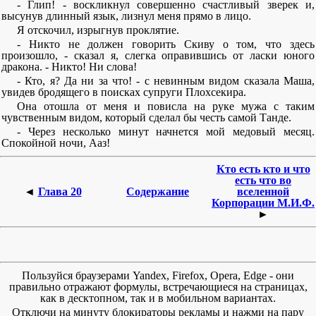
- Глип! - воскликнул совершенно счастливый зверек и,
высунув длинный язык, лизнул меня прямо в лицо.
Я отскочил, изрыгнув проклятие.
- Никто не должен говорить Скиву о том, что здесь
произошло, - сказал я, слегка оправившись от ласки юного
дракона. - Никто! Ни слова!
- Кто, я? Да ни за что! - с невинным видом сказала Маша,
увидев бродящего в поисках супруги Плохсекира.
Она отошла от меня и повисла на руке мужа с таким
чувственным видом, который сделал бы честь самой Танде.
- Через несколько минут начнется мой медовый месяц.
Спокойной ночи, Ааз!
Кто есть кто и что
есть что во
◄
Глава 20
Содержание
вселенной
Корпорации М.И.Ф.
►
Пользуйся браузерами Yandex, Firefox, Opera, Edge - они
правильно отражают формулы, встречающиеся на страницах,
как в десктопном, так и в мобильном вариантах.
Отключи на минуту блокираторы рекламы и нажми на пару