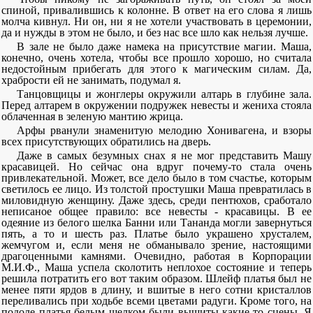
спиной, привалившись к колонне. В ответ на его слова я лишь
молча кивнул. Ни он, ни я не хотели участвовать в церемонии,
да и нужды в этом не было, и без нас все шло как нельзя лучше.
В зале не было даже намека на присутствие магии. Маша,
конечно, очень хотела, чтобы все прошло хорошо, но считала
недостойным прибегать для этого к магическим силам. Да,
храбрости ей не занимать, подумал я.
Танцовщицы и жонглеры окружили алтарь в глубине зала.
Перед алтарем в окружении подружек невесты и жениха стояла
облаченная в зеленую мантию жрица.
Арфы рванули знаменитую мелодию Хонивагена, и взоры
всех присутствующих обратились на дверь.
Даже в самых безумных снах я не мог представить Машу
красавицей. Но сейчас она вдруг почему-то стала очень
привлекательной. Может, все дело было в том счастье, которым
светилось ее лицо. Из толстой простушки Маша превратилась в
миловидную женщину. Даже здесь, среди пентюхов, сработало
неписаное общее правило: все невесты - красавицы. В ее
одеяние из белого шелка Банни или Тананда могли завернуться
пять, а то и шесть раз. Платье было украшено хрусталем,
жемчугом и, если меня не обманывало зрение, настоящими
драгоценными камнями. Очевидно, работая в Корпорации
М.И.Ф., Маша успела сколотить неплохое состояние и теперь
решила потратить его вот таким образом. Шлейф платья был не
менее пяти ярдов в длину, и вшитые в него сотни кристаллов
переливались при ходьбе всеми цветами радуги. Кроме того, на
подоле платья белым шелком были вышиты какие-то сцены. Я