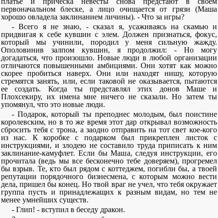
платье и прическа невесты снова предстают в своем
первоначальном блеске, а лицо очищается от грязи (Маша
хорошо овладела заклинанием личины). - Что за игры?
- Всего я не знаю, - сказал я, усаживаясь на скамью и
придвигая к себе кувшин с элем. Должен признаться, фокус,
который мы учинили, породил у меня сильную жажду.
Ополовинив залпом кувшин, я продолжил: - Но могу
догадаться, что произошло. Новые люди в любой организации
отличаются повышенными амбициями. Они хотят как можно
скорее пробиться наверх. Они или находят нишу, которую
стремятся занять, или, если таковой не оказывается, пытаются
ее создать. Когда ты представлял этих донов Маше и
Плохсекиру, их имена мне ничего не сказали. Но затем ты
упомянул, что это новые люди.
- Подарок, который ты преподнес молодым, был поистине
королевским, но в то же время этот дар открывал возможность
сбросить тебя с трона, а заодно отправить на тот свет кое-кого
из нас. К коробке с подарком был прикреплен листок с
инструкциями, и злодею не составило труда приписать к ним
заклинание-камуфлет. Если бы Маша, следуя инструкции, его
прочитала (ведь мы все бесконечно тебе доверяем), прогремел
бы взрыв. Те, кто был рядом с коттеджем, погибли бы, а твоей
репутации порядочного бизнесмена, с которым можно вести
дела, пришел бы конец. Но твой враг не учел, что тебя окружает
группа пусть и принадлежащих к разным видам, но тем не
менее умнейших существ.
- Глип! - вступил в беседу дракон.