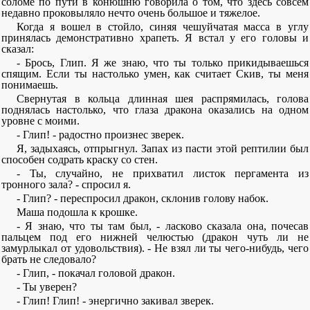
соломе по пути в конюшню говорила о том, что здесь совсем
недавно проковыляло нечто очень большое и тяжелое.
Когда я вошел в стойло, синяя чешуйчатая масса в углу
принялась демонстративно храпеть. Я встал у его головы и
сказал:
- Брось, Глип. Я же знаю, что ты только прикидываешься
спящим. Если ты настолько умен, как считает Скив, ты меня
понимаешь.
Свернутая в кольца длинная шея распрямилась, голова
поднялась настолько, что глаза дракона оказались на одном
уровне с моими.
- Глип! - радостно произнес зверек.
Я, задыхаясь, отпрыгнул. Запах из пасти этой рептилии был
способен содрать краску со стен.
- Ты, случайно, не прихватил листок пергамента из
тронного зала? - спросил я.
- Глип? - переспросил дракон, склонив голову набок.
Маша подошла к крошке.
- Я знаю, что ты там был, - ласково сказала она, почесав
пальцем под его нижней челюстью (дракон чуть ли не
замурлыкал от удовольствия). - Не взял ли ты чего-нибудь, чего
брать не следовало?
- Глип, - покачал головой дракон.
- Ты уверен?
- Глип! Глип! - энергично закивал зверек.