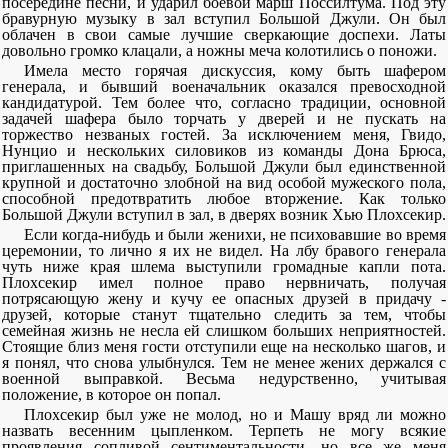
посередине песни, и ударил боевой марш Поссилтума. Под эту
бравурную музыку в зал вступил Большой Джули. Он был
облачен в свои самые лучшие сверкающие доспехи. Латы
довольно громко клацали, а ножны меча колотились о поножи.
Имела место горячая дискуссия, кому быть шафером
генерала, и бывший военачальник оказался превосходной
кандидатурой. Тем более что, согласно традиции, основной
задачей шафера было торчать у дверей и не пускать на
торжество незваных гостей. За исключением меня, Гвидо,
Нунцио и нескольких силовиков из команды Дона Брюса,
приглашенных на свадьбу, Большой Джули был единственной
крупной и достаточно злобной на вид особой мужеского пола,
способной предотвратить любое вторжение. Как только
Большой Джули вступил в зал, в дверях возник Хью Плохсекир.
Если когда-нибудь и были женихи, не психовавшие во время
церемонии, то лично я их не видел. На лбу бравого генерала
чуть ниже края шлема выступили громадные капли пота.
Плохсекир имел полное право нервничать, получая
потрясающую жену и кучу ее опасных друзей в придачу -
друзей, которые станут тщательно следить за тем, чтобы
семейная жизнь не несла ей слишком больших неприятностей.
Стоящие близ меня гости отступили еще на несколько шагов, и
я понял, что снова улыбнулся. Тем не менее жених держался с
военной выправкой. Весьма недурственно, учитывая
положение, в которое он попал.
Плохсекир был уже не молод, но и Машу вряд ли можно
назвать весенним цыпленком. Терпеть не могу всякие
проявления сопливой сентиментальности, но все же меня