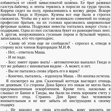
избавиться от своей замысловатой шляпки. Ее брат развязал
галстук-бабочку, и ленты терялись в поросли на груди тролля.
Корреш сидел на полу, привалившись к косяку двери. Вскоре
прибыли Гвидо и Нунцио. Кузены все еще были в строгих
смокингах. Чтобы ни у кого не возникало сомнений по поводу
профессии братьев, на их головах красовались широкополые
фетровые шляпы. Подружки невесты топтались вокруг стола с
подарками. Одна из них составляла букет из разноцветных лент.
А другая, вооружившись гусиным пером и бутылкой чернил,
записывала, кто что преподнес.
- Скиву об этом еще не сообщили? - спросил я, отведя в
сторону всех членов Корпорации М.И.Ф.
- Нет, - ответила Маша.
- И не надо.
- Босс имеет право знать! - автоматически выпалил Гвидо и
тут же добавил с виноватым видом: - А может, и нет.
- Вы не пытались снова убрать его в ящик?
- Конечно, пытались, - вздохнула Маша. - Но кнопка исчезла.
Я посмотрел на дом. Сказочный коттедж выглядел отнюдь
не дешевым. Со стороны Дона Брюса это никак не могло быть
предумышленным оскорблением. Кроме того, насколько я
слышал от Банни и Танды, мы были на очень хорошем счету у
крестного отца. Странно. Дон Брюс был человеком
внимательным и не мог забыть об инструкциях к своему
подарку.
- Не заходил ли сюда кто-нибудь, кому заходить не