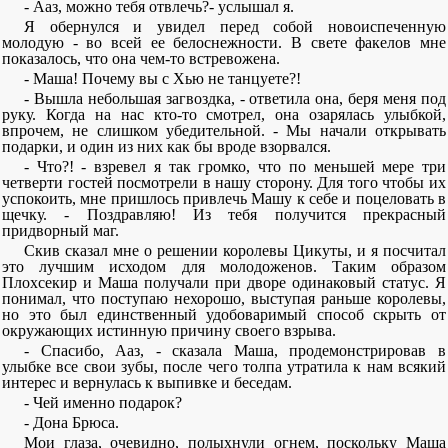
- Ааз, можно тебя отвлечь?- услышал я.
Я обернулся и увидел перед собой новоиспеченную
молодую - во всей ее белоснежности. В свете факелов мне
показалось, что она чем-то встревожена.
- Маша! Почему вы с Хью не танцуете?!
- Вышла небольшая загвоздка, - ответила она, беря меня под
руку. Когда на нас кто-то смотрел, она озарялась улыбкой,
впрочем, не слишком убедительной. - Мы начали открывать
подарки, и один из них как бы вроде взорвался.
- Что?! - взревел я так громко, что по меньшей мере три
четверти гостей посмотрели в нашу сторону. Для того чтобы их
успокоить, мне пришлось привлечь Машу к себе и поцеловать в
щечку. - Поздравляю! Из тебя получится прекрасный
придворный маг.
Скив сказал мне о решении королевы Цикуты, и я посчитал
это лучшим исходом для молодоженов. Таким образом
Плохсекир и Маша получали при дворе одинаковый статус. Я
понимал, что поступаю нехорошо, выступая раньше королевы,
но это был единственный удобоваримый способ скрыть от
окружающих истинную причину своего взрыва.
- Спасибо, Ааз, - сказала Маша, продемонстрировав в
улыбке все свои зубы, после чего толпа утратила к нам всякий
интерес и вернулась к выпивке и беседам.
- Чей именно подарок?
- Дона Брюса.
Мои глаза, очевидно, полыхнули огнем, поскольку Маша