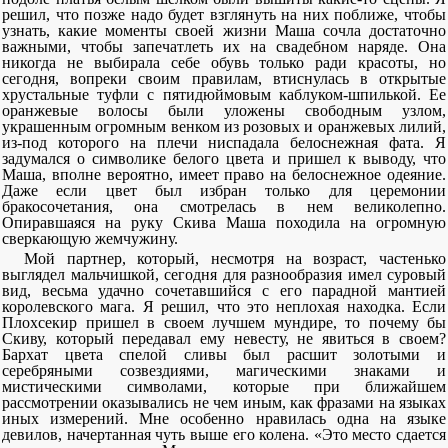
решил, что позже надо будет взглянуть на них поближе, чтобы
узнать, какие моменты своей жизни Маша сочла достаточно
важными, чтобы запечатлеть их на свадебном наряде. Она
никогда не выбирала себе обувь только ради красоты, но
сегодня, вопреки своим правилам, втиснулась в открытые
хрустальные туфли с пятидюймовым каблуком-шпилькой. Ее
оранжевые волосы были уложены свободным узлом,
украшенным огромным венком из розовых и оранжевых лилий,
из-под которого на плечи ниспадала белоснежная фата. Я
задумался о символике белого цвета и пришел к выводу, что
Маша, вполне вероятно, имеет право на белоснежное одеяние.
Даже если цвет был избран только для церемонии
бракосочетания, она смотрелась в нем великолепно.
Опиравшаяся на руку Скива Маша походила на огромную
сверкающую жемчужину.
Мой партнер, который, несмотря на возраст, частенько
выглядел мальчишкой, сегодня для разнообразия имел суровый
вид, весьма удачно сочетавшийся с его парадной мантией
королевского мага. Я решил, что это неплохая находка. Если
Плохсекир пришел в своем лучшем мундире, то почему бы
Скиву, который передавал ему невесту, не явиться в своем?
Бархат цвета спелой сливы был расшит золотыми и
серебряными созвездиями, магическими знаками и
мистическими символами, которые при ближайшем
рассмотрении оказывались не чем иным, как фразами на языках
иных измерений. Мне особенно нравилась одна на языке
девилов, начертанная чуть выше его колена. «Это место сдается