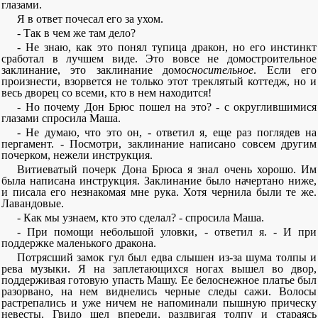
глазами.
Я в ответ почесал его за ухом.
- Так в чем же там дело?
- Не знаю, как это понял тупица дракон, но его инстинкт
сработал в лучшем виде. Это вовсе не домостроительное
заклинание, это заклинание домо
сносительное
. Если его
произнести, взорвется не только этот треклятый коттедж, но и
весь дворец со всеми, кто в нем находится!
- Но почему Дон Брюс пошел на это? - с округлившимися
глазами спросила Маша.
- Не думаю, что это он, - ответил я, еще раз поглядев на
пергамент. - Посмотри, заклинание написано совсем другим
почерком, нежели инструкция.
Витиеватый почерк Дона Брюса я знал очень хорошо. Им
была написана инструкция. Заклинание было начертано ниже,
и писала его незнакомая мне рука. Хотя чернила были те же.
Лавандовые.
- Как мы узнаем, кто это сделал? - спросила Маша.
- При помощи небольшой уловки, - ответил я. - И при
поддержке маленького дракона.
Потрясший замок гул был едва слышен из-за шума толпы и
рева музыки. Я на заплетающихся ногах вышел во двор,
поддерживая готовую упасть Машу. Ее белоснежное платье был
разорвано, на нем виднелись черные следы сажи. Волосы
растрепались и уже ничем не напоминали пышную прическу
невесты. Гвидо шел впереди, раздвигая толпу и стараясь