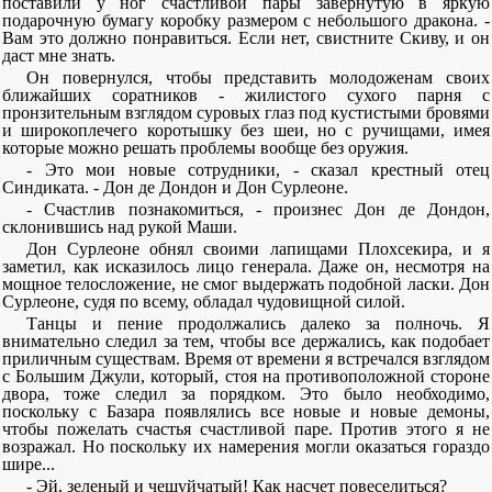
поставили у ног счастливой пары завернутую в яркую
подарочную бумагу коробку размером с небольшого дракона. -
Вам это должно понравиться. Если нет, свистните Скиву, и он
даст мне знать.
Он повернулся, чтобы представить молодоженам своих
ближайших соратников - жилистого сухого парня с
пронзительным взглядом суровых глаз под кустистыми бровями
и широкоплечего коротышку без шеи, но с ручищами, имея
которые можно решать проблемы вообще без оружия.
- Это мои новые сотрудники, - сказал крестный отец
Синдиката. - Дон де Дондон и Дон Сурлеоне.
- Счастлив познакомиться, - произнес Дон де Дондон,
склонившись над рукой Маши.
Дон Сурлеоне обнял своими лапищами Плохсекира, и я
заметил, как исказилось лицо генерала. Даже он, несмотря на
мощное телосложение, не смог выдержать подобной ласки. Дон
Сурлеоне, судя по всему, обладал чудовищной силой.
Танцы и пение продолжались далеко за полночь. Я
внимательно следил за тем, чтобы все держались, как подобает
приличным существам. Время от времени я встречался взглядом
с Большим Джули, который, стоя на противоположной стороне
двора, тоже следил за порядком. Это было необходимо,
поскольку с Базара появлялись все новые и новые демоны,
чтобы пожелать счастья счастливой паре. Против этого я не
возражал. Но поскольку их намерения могли оказаться гораздо
шире...
- Эй, зеленый и чешуйчатый! Как насчет повеселиться?