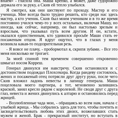
внаем» - гласила она. Маша крепко, а может, даже судорожно
держала его за руку, а Скив ей тепло улыбался.
Я смотрел, как они шествуют по проходу. Мастер и его
ученица. Мне всегда было трудно решить, кто среди нас здесь
мастер, а кто ученик. Скив был моим учеником и в то же время
постоянно учился чему-то у всех остальных, включая Машу, но
иногда, как сейчас, например, он был настолько зрелым и
взрослым, что указывал путь всем другим. И он, кстати,
оказался единственным, кто удивился просьбе Маши стать ее
посаженым отцом. Я вдруг ощутил, что в глазах у меня
возникла какая-то подозрительная резь.
- Я вовсе не плачу, - пробормотал я, скрипя зубами. - Все это
меня нисколько не трогает.
За моей спиной тем временем совершенно откровенно
шмыгал носом Корреш.
Генерал двинулся им навстречу. Скив остановился и с
достоинством подождал Плохсекира. Когда рандеву состоялось,
жених и посаженый отец потрясли друг другу руки, после чего
Скив вложил ладонь невесты в лапищу генерала. Маша
поцеловала моего партнера, а тот, мгновенно залившись
краской, занял кресло рядом с королевой. Не сводя друг с друга
глаз, невеста и жених двинулись к алтарю и остановились перед
жрицей.
- Возлюбленные чада мои, - обращаясь ко всем нам, начала с
улыбкой жрица. - Мы собрались здесь для того, чтобы почтить и
засвидетельствовать любовь этих двоих, возжелавших стать
мужем и женой. Брак - прекрасный институт, но вступать в