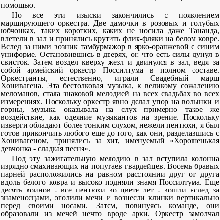
помощью.
Но все эти изыски закончились с появлением
марширующего оркестра. Две дамочки в розовых и голубых
юбчонках, таких коротких, каких не носила даже Тананда,
влетели в зал и принялись крутить флик-фляки на белом ковре.
Вслед за ними возник тамбурмажор в ярко-оранжевой с синим
униформе. Остановившись в дверях, он что есть силы дунул в
свисток. Затем воздел кверху жезл и двинулся в зал, ведя за
собой армейский оркестр Поссилтума в полном составе.
Оркестранты, естественно, играли Свадебный марш
Хонивагена. Эта бестолковая музыка, к великому сожалению
меломанов, стала знаковой мелодией на всех свадьбах во всех
измерениях. Поскольку оркестр явно делал упор на волынки и
горны, музыка оказывала на слух примерно такое же
воздействие, как одеяние музыкантов на зрение. Поскольку
изверги обладают более тонким слухом, нежели пентюхи, я был
готов прикончить любого еще до того, как они, разделавшись с
Хонивагеном, принялись за хит, именуемый «Хорошенькая
девчонка - сладкая песня».
Под эту зажигательную мелодию в зал вступила колонна
изрядно смахивающих на попугаев гвардейцев. Восемь бравых
парней расположились на равном расстоянии друг от друга
вдоль белого ковра и высоко подняли знамя Поссилтума. Еще
десять воинов - все пентюхи во цвете лет - вошли вслед за
знаменосцами, оголили мечи и вознесли клинки вертикально
перед своими носами. Затем, повинуясь команде, они
образовали из мечей нечто вроде арки. Оркестр замолчал