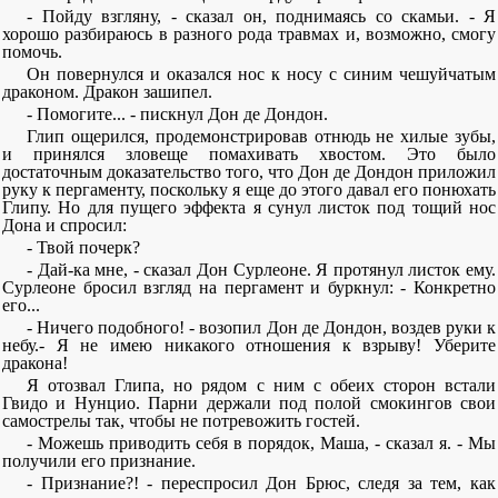
- Пойду взгляну, - сказал он, поднимаясь со скамьи. - Я
хорошо разбираюсь в разного рода травмах и, возможно, смогу
помочь.
Он повернулся и оказался нос к носу с синим чешуйчатым
драконом. Дракон зашипел.
- Помогите... - пискнул Дон де Дондон.
Глип ощерился, продемонстрировав отнюдь не хилые зубы,
и принялся зловеще помахивать хвостом. Это было
достаточным доказательство того, что Дон де Дондон приложил
руку к пергаменту, поскольку я еще до этого давал его понюхать
Глипу. Но для пущего эффекта я сунул листок под тощий нос
Дона и спросил:
- Твой почерк?
- Дай-ка мне, - сказал Дон Сурлеоне. Я протянул листок ему.
Сурлеоне бросил взгляд на пергамент и буркнул: - Конкретно
его...
- Ничего подобного! - возопил Дон де Дондон, воздев руки к
небу.- Я не имею никакого отношения к взрыву! Уберите
дракона!
Я отозвал Глипа, но рядом с ним с обеих сторон встали
Гвидо и Нунцио. Парни держали под полой смокингов свои
самострелы так, чтобы не потревожить гостей.
- Можешь приводить себя в порядок, Маша, - сказал я. - Мы
получили его признание.
- Признание?! - переспросил Дон Брюс, следя за тем, как