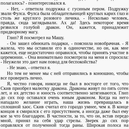
полагалось? - поинтересовался я.
- Нет, - ответила подружка с гусиным пером. Подружку
звали Фулса. Фулса была обладательницей круглых карих глаз и
столь же круглого розового личика. - Несколько человек,
правда, сюда заглядывали. Ах да! Здесь некоторое время
резвился голубой дракон. Он, кажется, принадлежит
придворному магу.
Глип? Я посмотрел на Машу.
- Он зашел обнюхать подарки, - пояснила новобрачная. - Я
жалела, что мы оставили его в одиночестве, но он, как мне
кажется, еще недостаточно оправился, чтобы принять участие в
церемонии. - Она внимательно посмотрела на меня и спросила:
- Неужели это дает нам повод для беспокойства?
- Не знаю, - ответил я.
Но тем не менее мы с ней отправились в конюшню, чтобы
все проверить лично.
Я, честно говоря, никогда не был в восторге от того, что
Скив приобрел малютку дракона. Драконы живут по пять сотен
лет, и их детство и юность соответственно затягиваются. Глип
до сих пор оставался очень юным драконом. Когда на него
нападало желание играть, наша жизнь превращалась в
сплошной хаос. Скив считал его гораздо умнее, чем я. В конце
концов я смирился с его присутствием, а иногда даже был ему
кое за что благодарен. В частности, за то, что он, встав передо
мной, принял на себя удар стрелы. Зверек до сих пор
оправлялся от полученной тогда раны. Широкая полоса на