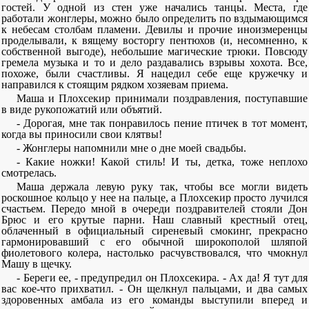
гостей. У одной из стен уже начались танцы. Места, где
работали жонглеры, можно было определить по вздымающимся
к небесам столбам пламени. Девилы и прочие иноизмеренцы
проделывали, к вящему восторгу пентюхов (и, несомненно, к
собственной выгоде), небольшие магические трюки. Повсюду
гремела музыка и то и дело раздавались взрывы хохота. Все,
похоже, были счастливы. Я нацедил себе еще кружечку и
направился к стоящим рядком хозяевам приема.
Маша и Плохсекир принимали поздравления, поступавшие
в виде рукопожатий или объятий.
- Дорогая, мне так понравилось пение птичек в тот момент,
когда вы приносили свои клятвы!
- Жонглеры напомнили мне о дне моей свадьбы.
- Какие ножки! Какой стиль! И ты, детка, тоже неплохо
смотрелась.
Маша держала левую руку так, чтобы все могли видеть
роскошное кольцо у нее на пальце, а Плохсекир просто лучился
счастьем. Передо мной в очереди поздравителей стояли Дон
Брюс и его крутые парни. Наш славный крестный отец,
облаченный в официальный сиреневый смокинг, прекрасно
гармонировавший с его обычной широкополой шляпой
фиолетового колера, настолько расчувствовался, что чмокнул
Машу в щечку.
- Береги ее, - предупредил он Плохсекира. - Ах да! Я тут для
вас кое-что прихватил. - Он щелкнул пальцами, и два самых
здоровенных амбала из его команды выступили вперед и