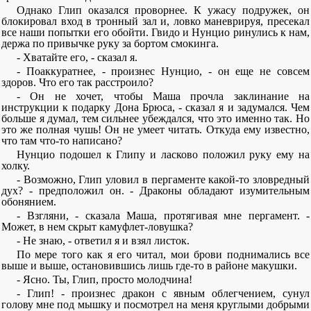
Однако Глип оказался проворнее. К ужасу подружек, он
блокировал вход в тронный зал и, ловко маневрируя, пресекал
все наши попытки его обойти. Гвидо и Нунцио ринулись к нам,
держа по привычке руку за бортом смокинга.
- Хватайте его, - сказал я.
- Поаккуратнее, - произнес Нунцио, - он еще не совсем
здоров. Что его так расстроило?
- Он не хочет, чтобы Маша прочла заклинание на
инструкции к подарку Дона Брюса, - сказал я и задумался. Чем
больше я думал, тем сильнее убеждался, что это именно так. Но
это же полная чушь! Он не умеет читать. Откуда ему известно,
что там что-то написано?
Нунцио подошел к Глипу и ласково положил руку ему на
холку.
- Возможно, Глип уловил в пергаменте какой-то зловредный
дух? - предположил он. - Драконы обладают изумительным
обонянием.
- Взгляни, - сказала Маша, протягивая мне пергамент. -
Может, в нем скрыт камуфлет-ловушка?
- Не знаю, - ответил я и взял листок.
По мере того как я его читал, мои брови поднимались все
выше и выше, остановившись лишь где-то в районе макушки.
- Ясно. Ты, Глип, просто молодчина!
- Глип! - произнес дракон с явным облегчением, сунул
голову мне под мышку и посмотрел на меня круглыми добрыми