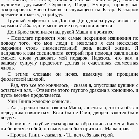
лучшими друзьями? Сурлеоне, Гвидо, Нунцио, прошу вас
эскортировать моего бывшего служащего на Базар. В скором
времени я тоже туда прибуду.
Грузный мафиози взял Дона де Дондона за руку, извлек из
кармана И-Скакун, и мгновение спустя они исчезли.
Дон Брюс склонился над рукой Маши и произнес:
- Позвольте принести мои самые искренние извинения по
поводу того, что мои люди и невольно я сам несколько
омрачили столь знаменательный день вашей жизни. Я
направлю к вам специалиста, который при помощи заклинания
сможет снова упаковать мой подарок. Надеюсь, что вам и
вашему супругу предстоит долгая и счастливая совместная
жизнь.
С этими словами он исчез, взмахнув на прощание
фиолетовой шляпой.
- Рад, что все это кончилось, - сказал я, опустошая кувшин с
остатками эля. - Отведите этого глупого дракона в конюшню, и
пусть веселье продолжается.
Уши Глипа жалобно обвисли.
- Ааз, - решительно заявила Маша, - я считаю, что ты обязан
перед ним извиниться. Если бы не Глип, дворец взлетел бы в
воздух.
Огромные голубые глаза дракона обратились на меня. Как я
ни боролся с собой, но вынужден был признать: Маша права.
- Прости, Глип, - сказал я. - Ты вел себя как герой.