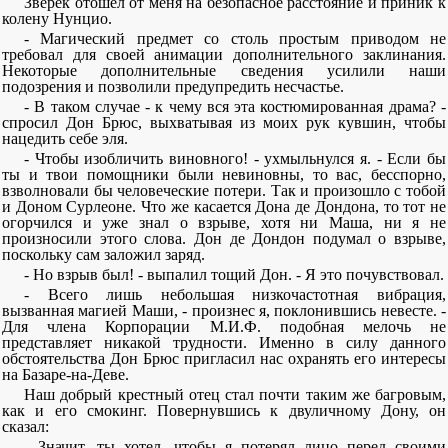
Зверек отошел от меня на безопасное расстояние и приник к
колену Нунцио.
- Магический предмет со столь простым приводом не
требовал для своей анимации дополнительного заклинания.
Некоторые дополнительные сведения усилили наши
подозрения и позволили предупредить несчастье.
- В таком случае - к чему вся эта костюмированная драма? -
спросил Дон Брюс, выхватывая из моих рук кувшин, чтобы
нацедить себе эля.
- Чтобы изобличить виновного! - ухмыльнулся я. - Если бы
ты и твои помощники были невиновны, то вас, бесспорно,
взволновали бы человеческие потери. Так и произошло с тобой
и Доном Сурлеоне. Что же касается Дона де Дондона, то тот не
огорчился и уже знал о взрыве, хотя ни Маша, ни я не
произносили этого слова. Дон де Дондон подумал о взрыве,
поскольку сам заложил заряд.
- Но взрыв был! - выпалил тощий Дон. - Я это почувствовал.
- Всего лишь небольшая низкочастотная вибрация,
вызванная магией Маши, - произнес я, поклонившись невесте. -
Для члена Корпорации М.И.Ф. подобная мелочь не
представляет никакой трудности. Именно в силу данного
обстоятельства Дон Брюс пригласил нас охранять его интересы
на Базаре-на-Деве.
Наш добрый крестный отец стал почти таким же багровым,
как и его смокинг. Повернувшись к двуличному Дону, он
сказал:
- Значит, ты хотел, чтобы я потерял лицо перед своими