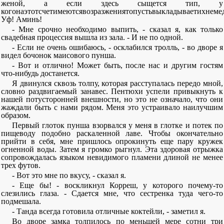
женой, а если здесь сыщется тип, у
когонаэтотсчетимеютсявозразжениятопустьвыкладываетихнемед
Уф! Аминь!
- Мне срочно необходимо выпить, - сказал я, как только
свадебная процессия вышла из зала. - И не по одной.
- Если не очень ошибаюсь, - осклабился тролль, - во дворе я
видел бочонок маисового пунша.
- Вот и отлично! Может быть, после нас и другим гостям
что-нибудь достанется.
Я двинулся сквозь толпу, которая расступалась передо мной,
словно раздвигаемый занавес. Пентюхи успели привыкнуть к
нашей потусторонней внешности, но это не означало, что они
жаждали быть с нами рядом. Меня это устраивало наилучшим
образом.
Первый глоток пунша взорвался у меня в глотке и потек по
пищеводу подобно раскаленной лаве. Чтобы окончательно
прийти в себя, мне пришлось опрокинуть еще пару кружек
огненной воды. Затем я громко рыгнул. Эта здоровая отрыжка
сопровождалась языком невидимого пламени длиной не менее
трех футов.
- Вот это мне по вкусу, - сказал я.
- Еще бы! - воскликнул Корреш, у которого почему-то
слезились глаза. - Сдается мне, что сестренка туда чего-то
подмешала.
- Танда всегда готовила отличные коктейли, - заметил я.
Во дворе замка толпилось по меньшей мере сотни три