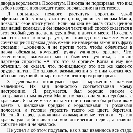
дворца королевства Поссилтум. Никогда не подозревал, что вид
зубов изверга производит такое впечатление на пентюхов.
Я попытался немного растянуть воротник узкой
официальной туники, в которую, поддавшись уговорам Маши,
позволил себе втиснуться. Если бы она не была столь ценной
для нашей команды, я бы изыскал тактичный способ оказаться в
этот особый для нее день где-нибудь в другом месте. Но если у
вас есть хоть капля разума, вы никогда не скажете «нет»
сочетающейся браком даме, ежели не намерены закончить фразу
словами: «...конечно, я не против того, чтобы облачиться в
наряд обезьяны, крутящей ручку уличного органа». Что,
естественно, вынудило моего бывшего ученика, а ныне
партнера спросить: «А что это за орган?» Когда я ему все
объяснил, он сказал, что, по-видимому, это все же какое-то
орудие пытки. По здравом размышлении я с ним согласился,
ибо наш слуховой аппарат тоже в некотором роде орган.
За девочками потянулась орава наряженных пажами
мальчишек. Их вид полностью соответствовал моему
настроению. Я, разумеется, был хорошо знаком с
экстравагантным вкусом Маши, но здесь она явно перебрала с
красками. Я на ее месте ни за что не позволил бы ребятишкам
влезть в шелковые бриджи с коралловыми и розовыми
полосами, а головы украсить такого же цвета беретами.
Нелепый наряд дополняли аквамариновые туники. Ураган
красок уже действовал на мои оптические нервы, а главное
событие еще и не началось.
Не успел я об этом подумать, как в зал ввалилось все стадо.