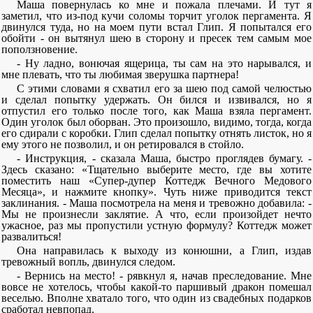
Маша повернулась ко мне и пожала плечами. И тут я
заметил, что из-под кучи соломы торчит уголок пергамента. Я
двинулся туда, но на моем пути встал Глип. Я попытался его
обойти - он вытянул шею в сторону и пресек тем самым мое
поползновение.
- Ну ладно, вонючая ящерица, ты сам на это нарывался, и
мне плевать, что ты любимая зверушка партнера!
С этими словами я схватил его за шею под самой челюстью
и сделал попытку удержать. Он бился и извивался, но я
отпустил его только после того, как Маша взяла пергамент.
Один уголок был оборван. Это произошло, видимо, тогда, когда
его сдирали с коробки. Глип сделал попытку отнять листок, но я
ему этого не позволил, и он ретировался в стойло.
- Инструкция, - сказала Маша, быстро проглядев бумагу. -
Здесь сказано: «Тщательно выберите место, где вы хотите
поместить наш «Супер-дупер Коттедж Вечного Медового
Месяца», и нажмите кнопку». Чуть ниже приводится текст
заклинания. - Маша посмотрела на меня и тревожно добавила: -
Мы не произнесли заклятие. А что, если произойдет нечто
ужасное, раз мы пропустили устную формулу? Коттедж может
развалиться!
Она направилась к выходу из конюшни, а Глип, издав
тревожный вопль, двинулся следом.
- Вернись на место! - рявкнул я, начав преследование. Мне
вовсе не хотелось, чтобы какой-то паршивый дракон помешал
веселью. Вполне хватало того, что один из свадебных подарков
сработал невпопад.