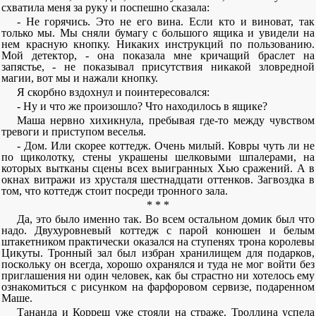
схватила меня за руку и поспешно сказала:
- Не горячись. Это не его вина. Если кто и виноват, так
только мы. Мы сняли бумагу с большого ящика и увидели на
нем красную кнопку. Никаких инструкций по пользованию.
Мой детектор, - она показала мне кричащий браслет на
запястье, - не показывал присутствия никакой зловредной
магии, вот мы и нажали кнопку.
Я скорбно вздохнул и поинтересовался:
- Ну и что же произошло? Что находилось в ящике?
Маша нервно хихикнула, пребывая где-то между чувством
тревоги и приступом веселья.
- Дом. Или скорее коттедж. Очень милый. Ковры чуть ли не
по щиколотку, стены украшены шелковыми шпалерами, на
которых вытканы сцены всех выигранных Хью сражений. А в
окнах витражи из хрусталя шестнадцати оттенков. Загвоздка в
том, что коттедж стоит посреди тронного зала.
* * *
Да, это было именно так. Во всем остальном домик был что
надо. Двухуровневый коттедж с парой конюшен и белым
штакетником практически оказался на ступенях трона королевы
Цикуты. Тронный зал был избран хранилищем для подарков,
поскольку он всегда, хорошо охранялся и туда не мог войти без
приглашения ни один человек, как бы страстно ни хотелось ему
ознакомиться с рисунком на фарфоровом сервизе, подаренном
Маше.
Тананда и Корреш уже стояли на страже. Троллина успела