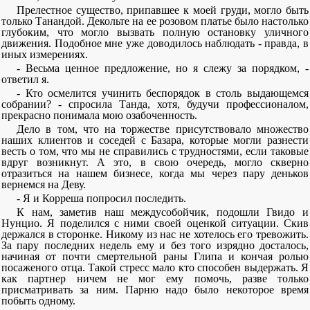
Прелестное существо, припавшее к моей груди, могло быть
только Танандой. Декольте на ее розовом платье было настолько
глубоким, что могло вызвать полную остановку уличного
движения. Подобное мне уже доводилось наблюдать - правда, в
иных измерениях.
- Весьма ценное предложение, но я слежу за порядком, -
ответил я.
- Кто осмелится учинить беспорядок в столь выдающемся
собрании? - спросила Танда, хотя, будучи профессионалом,
прекрасно понимала мою озабоченность.
Дело в том, что на торжестве присутствовало множество
наших клиентов и соседей с Базара, которые могли разнести
весть о том, что мы не справились с трудностями, если таковые
вдруг возникнут. А это, в свою очередь, могло скверно
отразиться на нашем бизнесе, когда мы через пару деньков
вернемся на Деву.
- Я и Корреша попросил последить.
К нам, заметив наш междусобойчик, подошли Гвидо и
Нунцио. Я поделился с ними своей оценкой ситуации. Скив
держался в сторонке. Никому из нас не хотелось его тревожить.
За пару последних недель ему и без того изрядно досталось,
начиная от почти смертельной раны Глипа и кончая ролью
посаженого отца. Такой стресс мало кто способен выдержать. Я
как партнер ничем не мог ему помочь, разве только
присматривать за ним. Парню надо было некоторое время
побыть одному.