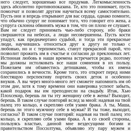
него следует, хорошенько все продумав. Легкомысленность
здесь абсолютно противопоказана. Те, кто это понимает, пусть
помолчат и позволят другим научиться всему самостоятельно.
Пусть они и впредь открывают для вас сердца, однако помните,
что обычно супруг не понимает того, что говорит его жена, а
супруга склонна обвинять мужа в том, что он плохо ее слушает.
Вам не следует принимать чью-либо сторону, ибо браки
свершаются на небесах, а люди несовершенны. Пусть кости
упадут, как предначертано судьбой, и тогда эти прекрасные
люди, научившись относиться друг к другу не только с
любовью, но и с терпимостью, станут прекрасной парой, что
позволит прожить им в счастье и согласии до преклонных лет.
Истинная любовь в наши времена встречается редко, поэтому
мы должны истолковать все наши сомнения в их пользу.
Пожелаем им обзавестись детишками, чтобы их имена
сохранились в вечности. Кроме того, это откроет перед ними
блестящую перспективу портить своих деток и особенно
внуков. А вы через много-много лет сможете напомнить им об
этом дне, хотя к тому времени они наверняка успеют забыть,
какой подарок вы им преподнесли на свадьбу. Итак, Хью
Плохсекир, берешь ли ты эту женщину себе в жены? Выходит,
берешь. В таком случае повторяй вслед за мной: надевая на твой
палец это кольцо, я скрепляю себя узами брака. А ты, Маша,
берешь ли этого мужчину себе в мужья? И ты тоже, выходит,
согласна? В таком случае повторяй: надевая на твой палец это
кольцо, я скрепляю себя узами брака. А я со своей стороны,
пользуясь властью, данной мне вездесущими богами и
правительством Поссилтума, объявляю эту пару мужем и