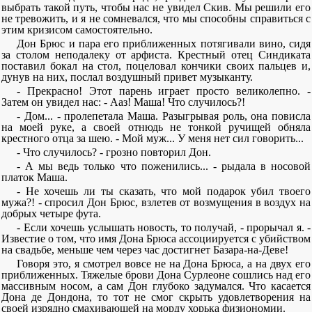
выбрать такой путь, чтобы нас не увидел Скив. Мы решили его
не тревожить, и я не сомневался, что мы способны справиться с
этим кризисом самостоятельно.
Дон Брюс и пара его приближенных потягивали вино, сидя
за столом неподалеку от арфиста. Крестный отец Синдиката
поставил бокал на стол, поцеловал кончики своих пальцев и,
дунув на них, послал воздушный привет музыканту.
- Прекрасно! Этот парень играет просто великолепно. -
Затем он увидел нас: - Ааз! Маша! Что случилось?!
- Дом... - пролепетала Маша. Разыгрывая роль, она повисла
на моей руке, а своей отнюдь не тонкой ручищей обняла
крестного отца за шею. - Мой муж... У меня нет сил говорить...
- Что случилось? - грозно повторил Дон.
- А мы ведь только что поженились... - рыдала в носовой
платок Маша.
- Не хочешь ли ты сказать, что мой подарок убил твоего
мужа?! - спросил Дон Брюс, взлетев от возмущения в воздух на
добрых четыре фута.
- Если хочешь услышать новость, то получай, - прорычал я. -
Известие о том, что имя Дона Брюса ассоциируется с убийством
на свадьбе, меньше чем через час достигнет Базара-на-Деве!
Говоря это, я смотрел вовсе не на Дона Брюса, а на двух его
приближенных. Тяжелые брови Дона Сурлеоне сошлись над его
массивным носом, а сам Дон глубоко задумался. Что касается
Дона де Дондона, то тот не смог скрыть удовлетворения на
своей изрядно смахивающей на морду хорька физиономии.