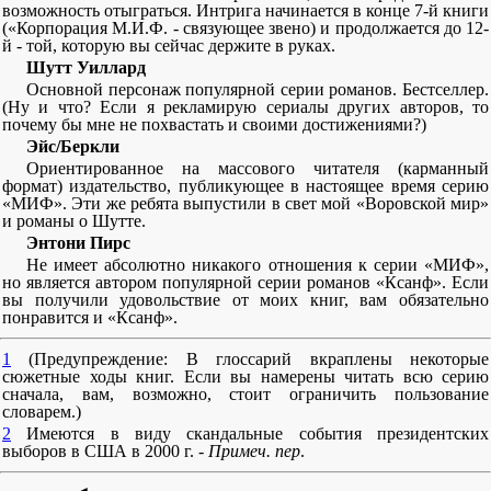
возможность отыграться. Интрига начинается в конце 7-й книги
(«Корпорация М.И.Ф. - связующее звено) и продолжается до 12-
й - той, которую вы сейчас держите в руках.
Шутт Уиллард
Основной персонаж популярной серии романов. Бестселлер.
(Ну и что? Если я рекламирую сериалы других авторов, то
почему бы мне не похвастать и своими достижениями?)
Эйс/Беркли
Ориентированное на массового читателя (карманный
формат) издательство, публикующее в настоящее время серию
«МИФ». Эти же ребята выпустили в свет мой «Воровской мир»
и романы о Шутте.
Энтони Пирс
Не имеет абсолютно никакого отношения к серии «МИФ»,
но является автором популярной серии романов «Ксанф». Если
вы получили удовольствие от моих книг, вам обязательно
понравится и «Ксанф».
1
(Предупреждение: В глоссарий вкраплены некоторые
сюжетные ходы книг. Если вы намерены читать всю серию
сначала, вам, возможно, стоит ограничить пользование
словарем.)
2
Имеются в виду скандальные события президентских
выборов в США в 2000 г. -
Примеч. пер
.