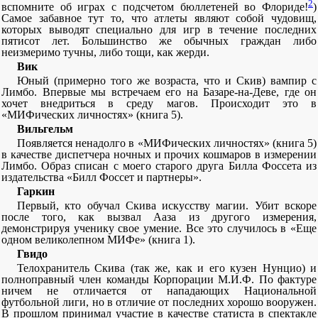
2
вспомните об играх с подсчетом бюллетеней во Флориде!
)
Самое забавное тут то, что атлеты являют собой чудовищ,
которых выводят специально для игр в течение последних
пятисот лет. Большинство же обычных граждан либо
неизмеримо тучны, либо тощи, как жерди.
Вик
Юный (примерно того же возраста, что и Скив) вампир с
Лимбо. Впервые мы встречаем его на Базаре-на-Деве, где он
хочет внедриться в среду магов. Происходит это в
«МИФических личностях» (книга 5).
Вильгельм
Появляется ненадолго в «МИФических личностях» (книга 5)
в качестве диспетчера ночных и прочих кошмаров в измерении
Лимбо. Образ списан с моего старого друга Билла Фоссета из
издательства «Билл Фоссет и партнеры».
Гаркин
Первый, кто обучал Скива искусству магии. Убит вскоре
после того, как вызвал Ааза из другого измерения,
демонстрируя ученику свое умение. Все это случилось в «Еще
одном великолепном МИФе» (книга 1).
Гвидо
Телохранитель Скива (так же, как и его кузен Нунцио) и
полноправный член команды Корпорации М.И.Ф. По фактуре
ничем не отличается от нападающих Национальной
футбольной лиги, но в отличие от последних хорошо вооружен.
В прошлом принимал участие в качестве статиста в спектакле