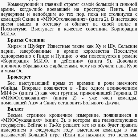
Командующий и главный стратег самой большой и сильной
армии, когда-либо воевавшей на просторах Пента. Был
неудержим и непобедим до тех пор, пока не столкнулся с
командой Скива в «МИФОтолкованиях» (книга 2). В настоящее
время вышел в отставку и обитает на своей вилле в
Поссилтуме. Выступает в качестве советника Корпорации
М.И.Ф.
Братья Слеппни
Хирам и Шуберт. Известные также как Ху и Шу. Сельские
парни, завербованные в армию королевства Поссилтум
одновременно с Гвидо и Нунцио, о чем повествуется в романе
«Корпорация М.И.Ф. в действии» (книга 9). Довольно
прилично обращаются с арбалетами, чему их обучали папа Куро
и мама Ос.
Брокхерст
Бес, выступающий время от времени в роли наемного
убийцы. Впервые появляется в «Еще одном великолепном
МИФе» (книга 1) как член группы, прикончившей Гаркина. В
«МИФОтолкованиях» (книга 2) - уже член команды,
помогавшей Аазу и Скиву остановить Большого Джули.
Валлет
Весьма странное крошечное измерение, появившееся в
«МИФОуказаниях» (книга 3), в котором два главенствующих
государства Вейгас и Та-Хо решают, кто из них будет править
измерением в следующем году, выставляя команды в так
называемой Большой игре. (Если вы находите это нелепым,