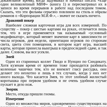
докабельное время), когда задумывал и начинал писать «Еще
один великолепный МИФ» (книга 1) и пересматривал их в
записи во время перерывов в работе над последним томом.
Сказать, что эти фильмы серьезно повлияли на стиль и образы
романов о «Корпорации М.И.Ф.», - значит не сказать ничего.
Драконий покер
Наиболее сложная карточная игра для всех измерений. По
существу – покер с шестью картами на руках, отличается лишь
тем, что в игре применяется так называемый «условный
модификатор», который меняет значение карт в зависимости от
числа игроков, дня недели, ориентации игроков по сторонам
света, цвета стен помещения, в котором идет игра, высшей
карты, которая принесла выигрыш в предпоследней сдаче, и так
далее. Словом, вы все усекли.
Змей
Один из старинных коллег Гвидо и Нунцио по Синдикату.
Хотя кузенам время от времени тоже приходится разбивать
коленные чашечки тем, кто не внемлет гласу рассудка, они
делают это неохотно и лишь в тех случаях, когда у них нет
иного выхода. Что касается Змея, то этот злобный жилистый
коротышка при первом удобном и не очень удобном случае
пускает в дело нож.
Зоорик
Место, откуда пришли гномы.
Измерение
Один из множества миров, одновременно существующих на