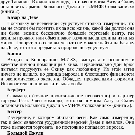
друг Тананды. Входил в команду, которая помогла Аазу и Скиву
остановить армию Большого Джули в «МИФОтолкованиях»
(книга 2).
Базар-на-Деве
Поскольку во вселенной существует столько измерений, что
вы не смогли бы посетить их за всю жизнь, какой бы долгой она
ни была, возник бесконечно большой торговый центр, где
девилы продают или обменивают различные диковины из иных
миров. Говорят, что если вы чего-то не можете найти на Базаре-
на-Деве, то этого предмета в природе не существует.
Банни
Входит в Корпорацию М.И.Ф., выступая в основном в
качестве личной помощницы Скива. Первоначально Дон Брюс
пытался подсунуть ее Скиву как любовницу. Из этой затеи
ничего не вышло, но девица выросла в блестящего финансиста
и экономического эксперта. Обладает прекрасными формами.
Исключительно привлекательная особа.
Берферт
Саламандр (точное происхождение неизвестно) и партнер
горгула Гэса. Член команды, которая помогла Аазу и Скиву
остановить Большого Джули в «МИФОтолкованиях» (книга 2).
Бессер
Измерение, в котором обитают бесы. Как само измерение,
так и бесы являются ухудшенной версией Девы и девилов. Они
тоже пытаются торговать, но постоянно попадают впросак.
Большой Джули