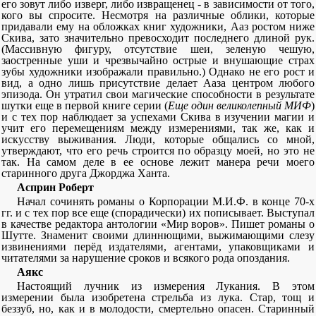
его зовут либо изверг, либо извращенец - в зависимости от того,
кого вы спросите. Несмотря на различные облики, которые
придавали ему на обложках книг художники, Ааз ростом ниже
Скива, зато значительно превосходит последнего длиной рук.
(Массивную фигуру, отсутствие шеи, зеленую чешую,
заостренные уши и чрезвычайно острые и внушающие страх
зубы художники изображали правильно.) Однако не его рост и
вид, а одно лишь присутствие делает Ааза центром любого
эпизода. Он утратил свои магические способности в результате
шутки еще в первой книге серии (
Еще один великолепный МИФ
)
и с тех пор наблюдает за успехами Скива в изучении магии и
учит его перемещениям между измерениями, так же, как и
искусству выживания. Люди, которые общались со мной,
утверждают, что его речь строится по образцу моей, но это не
так. На самом деле в ее основе лежит манера речи моего
старинного друга Джорджа Ханта.
Асприн Роберт
Начал сочинять романы о Корпорации М.И.Ф. в конце 70-х
гг. и с тех пор все еще (спорадически) их пописывает. Выступал
в качестве редактора антологии «Мир воров». Пишет романы о
Шутте. Знаменит своими длиннющими, выжимающими слезу
извинениями перёд издателями, агентами, упаковщиками и
читателями за нарушение сроков и всякого рода опоздания.
Аякс
Настоящий лучник из измерения Лукания. В этом
измерении была изобретена стрельба из лука. Стар, тощ и
беззуб, но, как и в молодости, смертельно опасен. Старинный