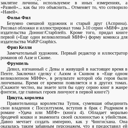
заклятие личины, используемое в иных измерениях, а
«Развей»... как бы это объяснить... Отменяет то, что сотворило
«Навей».
Фольо Фил
Безумно смешной художник и старый друг (Асприна).
Рисовал обложки и иллюстрировал тома 3-10 серии «МИФ» для
издательства Донниг/Старблейз. Кроме того, придал книге
первой («Еще один великолепный МИФ») форму комикса для
издательства WaRP Graphics.
Фриз Келли
Замечательный художник. Первый редактор и иллюстратор
романов об Аазе и Скиве.
Фрумпель
Девил, изгнанный с Девы и живущий в настоящее время в
Пенте. Заключил сделку с Аазом и Скивом в «Еще одном
великолепном МИФе», в результате которой оба героя были
линчеваны. Время от времени появляется и в других томах.
(Скажите честно, вы знаете хотя бы одну серию книг в жанре
фэнтези, где главных героев линчуют в первой книге?)
Цикута, королева
Правительница королевства Тупик, сумевшая объединить
свои владения с Поссилтумом, вступив в брак с Родриком в
романе «Удача или МИФ» (книга 4). Обладает моралью
бродячей кошки и знаменита своей склонностью к убийствам.
Давно мечтает создать империю, как у Чингисхана. Она
оказалась таким забавным персонажем, что я предоставил ей