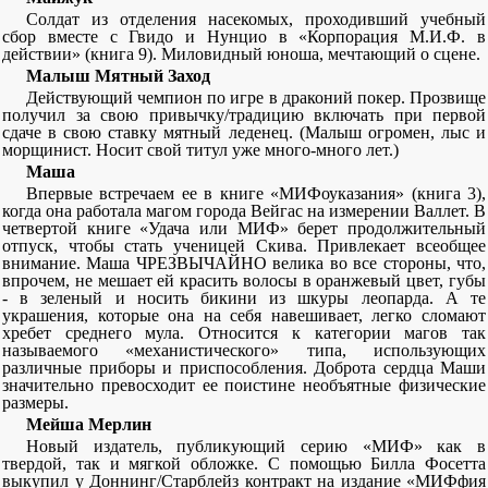
Солдат из отделения насекомых, проходивший учебный
сбор вместе с Гвидо и Нунцио в «Корпорация М.И.Ф. в
действии» (книга 9). Миловидный юноша, мечтающий о сцене.
Малыш Мятный Заход
Действующий чемпион по игре в драконий покер. Прозвище
получил за свою привычку/традицию включать при первой
сдаче в свою ставку мятный леденец. (Малыш огромен, лыс и
морщинист. Носит свой титул уже много-много лет.)
Маша
Впервые встречаем ее в книге «МИФоуказания» (книга 3),
когда она работала магом города Вейгас на измерении Валлет. В
четвертой книге «Удача или МИФ» берет продолжительный
отпуск, чтобы стать ученицей Скива. Привлекает всеобщее
внимание. Маша ЧРЕЗВЫЧАЙНО велика во все стороны, что,
впрочем, не мешает ей красить волосы в оранжевый цвет, губы
- в зеленый и носить бикини из шкуры леопарда. А те
украшения, которые она на себя навешивает, легко сломают
хребет среднего мула. Относится к категории магов так
называемого «механистического» типа, использующих
различные приборы и приспособления. Доброта сердца Маши
значительно превосходит ее поистине необъятные физические
размеры.
Мейша Мерлин
Новый издатель, публикующий серию «МИФ» как в
твердой, так и мягкой обложке. С помощью Билла Фосетта
выкупил у Доннинг/Старблейз контракт на издание «МИФфия