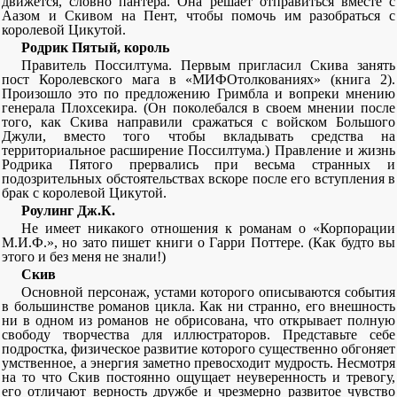
движется, словно пантера. Она решает отправиться вместе с
Аазом и Скивом на Пент, чтобы помочь им разобраться с
королевой Цикутой.
Родрик Пятый, король
Правитель Поссилтума. Первым пригласил Скива занять
пост Королевского мага в «МИФОтолкованиях» (книга 2).
Произошло это по предложению Гримбла и вопреки мнению
генерала Плохсекира. (Он поколебался в своем мнении после
того, как Скива направили сражаться с войском Большого
Джули, вместо того чтобы вкладывать средства на
территориальное расширение Поссилтума.) Правление и жизнь
Родрика Пятого прервались при весьма странных и
подозрительных обстоятельствах вскоре после его вступления в
брак с королевой Цикутой.
Роулинг Дж.К.
Не имеет никакого отношения к романам о «Корпорации
М.И.Ф.», но зато пишет книги о Гарри Поттере. (Как будто вы
этого и без меня не знали!)
Скив
Основной персонаж, устами которого описываются события
в большинстве романов цикла. Как ни странно, его внешность
ни в одном из романов не обрисована, что открывает полную
свободу творчества для иллюстраторов. Представьте себе
подростка, физическое развитие которого существенно обгоняет
умственное, а энергия заметно превосходит мудрость. Несмотря
на то что Скив постоянно ощущает неуверенность и тревогу,
его отличают верность дружбе и чрезмерно развитое чувство