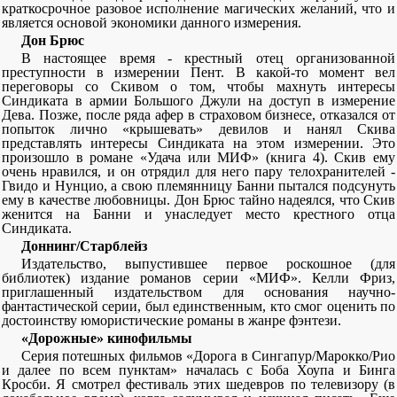
краткосрочное разовое исполнение магических желаний, что и
является основой экономики данного измерения.
Дон Брюс
В настоящее время - крестный отец организованной
преступности в измерении Пент. В какой-то момент вел
переговоры со Скивом о том, чтобы махнуть интересы
Синдиката в армии Большого Джули на доступ в измерение
Дева. Позже, после ряда афер в страховом бизнесе, отказался от
попыток лично «крышевать» девилов и нанял Скива
представлять интересы Синдиката на этом измерении. Это
произошло в романе «Удача или МИФ» (книга 4). Скив ему
очень нравился, и он отрядил для него пару телохранителей -
Гвидо и Нунцио, а свою племянницу Банни пытался подсунуть
ему в качестве любовницы. Дон Брюс тайно надеялся, что Скив
женится на Банни и унаследует место крестного отца
Синдиката.
Доннинг/Старблейз
Издательство, выпустившее первое роскошное (для
библиотек) издание романов серии «МИФ». Келли Фриз,
приглашенный издательством для основания научно-
фантастической серии, был единственным, кто смог оценить по
достоинству юмористические романы в жанре фэнтези.
«Дорожные» кинофильмы
Серия потешных фильмов «Дорога в Сингапур/Марокко/Рио
и далее по всем пунктам» началась с Боба Хоупа и Бинга
Кросби. Я смотрел фестиваль этих шедевров по телевизору (в