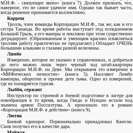
М.И.Ф. - связующее звено» (книга 7). Должен признать, что,
наверное, это не самое удачное имя. Однако так бывает часто,
когда решение принимается коллективно.
Корреш
Тролль, член команды Корпорации М.И.Ф., так же, как и его
сестра Тананда. Во время работы выступает под псевдонимом
Большой Грызь, а его манеры и лексикон при этом существенно
деградируют. (Образованным и умеющим красиво изъясняться
троллям работу практически не предлагают.) Обладает ОЧЕНЬ
большими клыками и глазами разной величины.
Лимбо
Измерение, которое не указано в справочниках, и добраться
до него можно лишь через черный ход штаб-квартиры
Корпорации М.И.Ф. на Деве. Мы открываем это измерение в
«МИФических личностях» (книга 5). Населяют Лимбо
вампиры, оборотни и прочие дети тьмы. Одно из измерений,
где не поощряется туризм.
Лыбби, сержант
Инструктор по строевой и боевой подготовке в лагере для
новобранцев в то время, когда Гвидо и Нунцио встали под
знамена армии Поссилтума. А произошло это в романе
«Корпорация М.И.Ф. в действии» (книга 9).
Лютик
Боевой единорог. Первоначально принадлежал Квигли.
Скив получил его в качестве дара.
Майжук