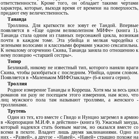
ответственности. Кроме того, он обладает такими чертами
характера, которые, выходя время от времени на поверхность,
придают ему величественность.
Тананда
Троллина. Для краткости все зовут ее Тандой. Впервые
появляется в «Еще одном великолепном МИФе» (книга 1).
Тананда стала одним из главных персонажей цикла, возникая
почти в каждом томе. Эта убийца и мелкая чародейка с
зелеными волосами и классными формами ужасно сексапильна.
К немалому огорчению Скива, Тананда заняла по отношению к
нему позицию «старшей сестры».
Топор
Безликий, никому не известный тип, которого наняли враги
Скива, чтобы разобраться с последним. Убийца, одним словом.
Появляется в «Маленьком МИФОзакладе» (6-я книга серии).
Троллия
Родное измерение Тананды и Корреша. Хотя мы за весь цикл
романов ни разу не посещаем этого измерения, нам ясно, что
лиц мужского пола там называют троллями, а женского -
троллинами.
Трутень
Один из тех, кто вместе с Гвидо и Нунцио загремел в армию
в «Корпорации М.И.Ф. в действии» (книга 9). Ужасный зануда,
который надеялся стать боевым магом, но оказался вместе со
всеми в пехоте. Владеет лишь двумя заклинаниями. Одно из
них - «Развей», а другое - «Навей». «Навей» страшно похоже на