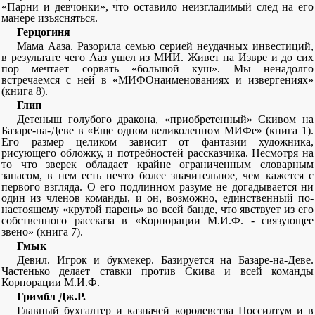
«Парни и девчонки», что оставило неизгладимый след на его
манере изъясняться.
Герцогиня
Мама Ааза. Разорила семью серией неудачных инвестиций,
в результате чего Ааз ушел из МИИ. Живет на Извре и до сих
пор мечтает сорвать «большой куш». Мы ненадолго
встречаемся с ней в «МИФОнаименованиях и извергениях»
(книга 8).
Глип
Детеныш голубого дракона, «приобретенный» Скивом на
Базаре-на-Деве в «Еще одном великолепном МИФе» (книга 1).
Его размер целиком зависит от фантазии художника,
рисующего обложку, и потребностей рассказчика. Несмотря на
то что зверек обладает крайне ограниченным словарным
запасом, в нем есть нечто более значительное, чем кажется с
первого взгляда. О его подлинном разуме не догадывается ни
один из членов команды, и он, возможно, единственный по-
настоящему «крутой парень» во всей банде, что явствует из его
собственного рассказа в «Корпорации М.И.Ф. - связующее
звено» (книга 7).
Гмык
Девил. Игрок и букмекер. Базируется на Базаре-на-Деве.
Частенько делает ставки против Скива и всей команды
Корпорации М.И.Ф.
Гримбл Дж.Р.
Главный бухгалтер и казначей королевства Поссилтум и в