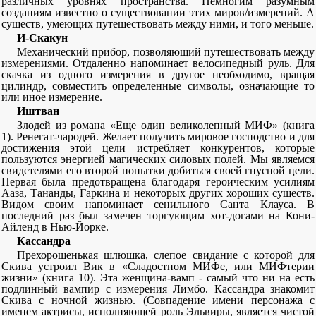
различных уровнях пространства. Немногим разумным
созданиям известно о существовании этих миров/измерений. А
существ, умеющих путешествовать между ними, и того меньше.
И-Скакун
Механический прибор, позволяющий путешествовать между
измерениями. Отдаленно напоминает велосипедный руль. Для
скачка из одного измерения в другое необходимо, вращая
цилиндр, совместить определенные символы, означающие то
или иное измерение.
Иштван
Злодей из романа «Еще один великолепный МИФ» (книга
1). Ренегат-чародей. Желает получить мировое господство и для
достижения этой цели истребляет конкурентов, которые
пользуются энергией магических силовых полей. Мы являемся
свидетелями его второй попытки добиться своей гнусной цели.
Первая была предотвращена благодаря героическим усилиям
Ааза, Тананды, Гаркина и некоторых других хороших существ.
Видом своим напоминает сенильного Санта Клауса. В
последний раз был замечен торгующим хот-догами на Кони-
Айленд в Нью-Йорке.
Кассандра
Прехорошенькая шлюшка, слепое свидание с которой для
Скива устроил Вик в «Сладостном МИФе, или МИФтерии
жизни» (книга 10). Эта женщина-вамп - самый что ни на есть
подлинный вампир с измерения Лимбо. Кассандра знакомит
Скива с ночной жизнью. (Совпадение имени персонажа с
именем актрисы, исполняющей роль Эльвиры, является чистой