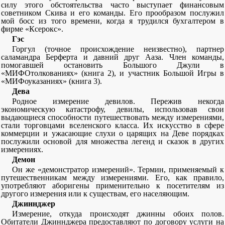
силу этого обстоятельства часто выступает финансовым
советником Скива и его команды. Его прообразом послужил
мой босс из того времени, когда я трудился бухгалтером в
фирме «Ксерокс».
Гэс
Горгул (точное происхождение неизвестно), партнер
саламандра Берферта и давний друг Ааза. Член команды,
помогавшей остановить Большого Джули в
«МИФОтолкованиях» (книга 2), и участник Большой Игры в
«МИФоуказаниях» (книга 3).
Дева
Родное измерение девилов. Пережив некогда
экономическую катастрофу, девилы, использовав свои
выдающиеся способности путешествовать между измерениями,
стали торговцами вселенского класса. Их искусство в сфере
коммерции и ужасающие слухи о царящих на Деве порядках
послужили основой для множества легенд и сказок в других
измерениях.
Демон
Он же «демонстратор измерений». Термин, применяемый к
путешественникам между измерениями. Его, как правило,
употребляют аборигены применительно к посетителям из
другого измерения или к существам, его населяющим.
Джиннджер
Измерение, откуда происходят джинны обоих полов.
Обитатели Джиннджера предоставляют по договору услуги на