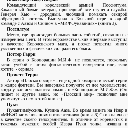
Командующий королевской армией Поссилтума.
Закаленный боями ветеран, прошедший все ступени службы.
Генерал Хью - дородный, любящий помахать секирой
образцовый воитель. Выступал в Большой игре в одной
команде с Аазом и Скивом в «МИФОуказаниях» (книга 3).
Поссилтум
Место, где происходит большая часть событий, связанных с
измерением Пент. В этом королевстве Скив впервые выступил
в качестве Королевского мага, а позже потратил много
умственных и физических сил ради его блага.
Поттер Гарри
В серии о Корпорации М.И.Ф. не появляется, поскольку
занят учебой в ином фантастическом измерении или, если
хотите, - сериале.
Прэчетт Терри
Автор «Плоского мира» - еще одной юмористической серии
в жанре фэнтези. Вы наверняка получите от нее удовольствие,
когда у вас исчерпаются романы о «Корпорации М.И.Ф.». (Он
пишет и другие вещи, но «Плоский мир» позволяет мне
упомянуть о нем в этой книге.)
Пуки
Пукантимбуссиль. Кузина Ааза. Во время визита на Извр в
«МИФОнаименованиях и извергениях» (книга 8) Скив нанял ее
в качестве своего телохранителя. В отличие от коренастых и
тяжелых мужских особей Извра Пуки тонка, изящна и