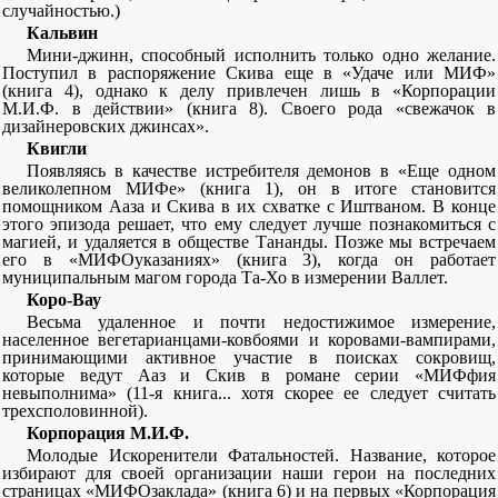
случайностью.)
Кальвин
Мини-джинн, способный исполнить только одно желание.
Поступил в распоряжение Скива еще в «Удаче или МИФ»
(книга 4), однако к делу привлечен лишь в «Корпорации
М.И.Ф. в действии» (книга 8). Своего рода «свежачок в
дизайнеровских джинсах».
Квигли
Появляясь в качестве истребителя демонов в «Еще одном
великолепном МИФе» (книга 1), он в итоге становится
помощником Ааза и Скива в их схватке с Иштваном. В конце
этого эпизода решает, что ему следует лучше познакомиться с
магией, и удаляется в обществе Тананды. Позже мы встречаем
его в «МИФОуказаниях» (книга 3), когда он работает
муниципальным магом города Та-Хо в измерении Валлет.
Коро-Вау
Весьма удаленное и почти недостижимое измерение,
населенное вегетарианцами-ковбоями и коровами-вампирами,
принимающими активное участие в поисках сокровищ,
которые ведут Ааз и Скив в романе серии «МИФфия
невыполнима» (11-я книга... хотя скорее ее следует считать
трехсполовинной).
Корпорация М.И.Ф.
Молодые Искоренители Фатальностей. Название, которое
избирают для своей организации наши герои на последних
страницах «МИФОзаклада» (книга 6) и на первых «Корпорация