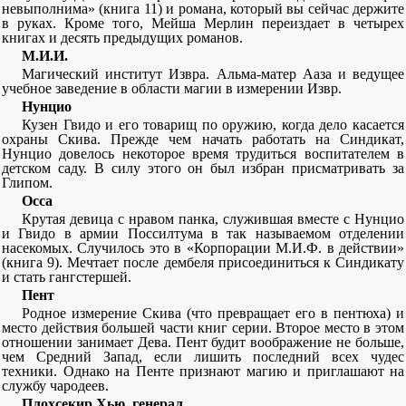
невыполнима» (книга 11) и романа, который вы сейчас держите
в руках. Кроме того, Мейша Мерлин переиздает в четырех
книгах и десять предыдущих романов.
М.И.И.
Магический институт Извра. Альма-матер Ааза и ведущее
учебное заведение в области магии в измерении Извр.
Нунцио
Кузен Гвидо и его товарищ по оружию, когда дело касается
охраны Скива. Прежде чем начать работать на Синдикат,
Нунцио довелось некоторое время трудиться воспитателем в
детском саду. В силу этого он был избран присматривать за
Глипом.
Осса
Крутая девица с нравом панка, служившая вместе с Нунцио
и Гвидо в армии Поссилтума в так называемом отделении
насекомых. Случилось это в «Корпорации М.И.Ф. в действии»
(книга 9). Мечтает после дембеля присоединиться к Синдикату
и стать гангстершей.
Пент
Родное измерение Скива (что превращает его в пентюха) и
место действия большей части книг серии. Второе место в этом
отношении занимает Дева. Пент будит воображение не больше,
чем Средний Запад, если лишить последний всех чудес
техники. Однако на Пенте признают магию и приглашают на
службу чародеев.
Плохсекир Хью, генерал